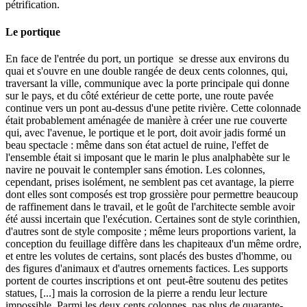
pétrification.
Le portique
En face de l'entrée du port, un portique se dresse aux environs du
quai et s'ouvre en une double rangée de deux cents colonnes, qui,
traversant la ville, communique avec la porte principale qui donne
sur le pays, et du côté extérieur de cette porte, une route pavée
continue vers un pont au-dessus d'une petite rivière. Cette colonnade
était probablement aménagée de manière à créer une rue couverte
qui, avec l'avenue, le portique et le port, doit avoir jadis formé un
beau spectacle : même dans son état actuel de ruine, l'effet de
l'ensemble était si imposant que le marin le plus analphabète sur le
navire ne pouvait le contempler sans émotion. Les colonnes,
cependant, prises isolément, ne semblent pas cet avantage, la pierre
dont elles sont composés est trop grossière pour permettre beaucoup
de raffinement dans le travail, et le goût de l'architecte semble avoir
été aussi incertain que l'exécution. Certaines sont de style corinthien,
d'autres sont de style composite ; même leurs proportions varient, la
conception du feuillage diffère dans les chapiteaux d'un même ordre,
et entre les volutes de certains, sont placés des bustes d'homme, ou
des figures d'animaux et d'autres ornements factices. Les supports
portent de courtes inscriptions et ont peut-être soutenu des petites
statues, [...] mais la corrosion de la pierre a rendu leur lecture
impossible. Parmi les deux cents colonnes, pas plus de quarante-