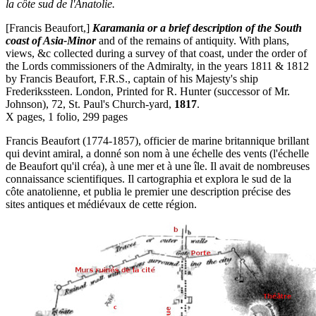
la côte sud de l'Anatolie.
[Francis Beaufort,]
Karamania or a brief description of the South
coast of Asia-Minor
and of the remains of antiquity. With plans,
views, &c collected during a survey of that coast, under the order of
the Lords commissioners of the Admiralty, in the years 1811 & 1812
by Francis Beaufort, F.R.S., captain of his Majesty's ship
Frederikssteen. London, Printed for R. Hunter (successor of Mr.
Johnson), 72, St. Paul's Church-yard,
1817
.
X pages, 1 folio, 299 pages
Francis Beaufort (1774-1857), officier de marine britannique brillant
qui devint amiral, a donné son nom à une échelle des vents (l'échelle
de Beaufort qu'il créa), à une mer et à une île. Il avait de nombreuses
connaissance scientifiques. Il cartographia et explora le sud de la
côte anatolienne, et publia le premier une description précise des
sites antiques et médiévaux de cette région.