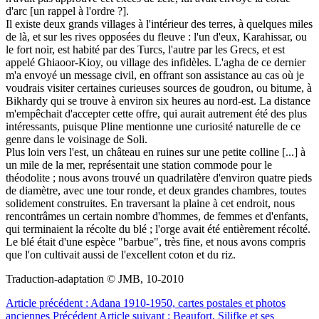
d'arc [un rappel à l'ordre ?].
Il existe deux grands villages à l'intérieur des terres, à quelques miles
de là, et sur les rives opposées du fleuve : l'un d'eux, Karahissar, ou
le fort noir, est habité par des Turcs, l'autre par les Grecs, et est
appelé Ghiaoor-Kioy, ou village des infidèles. L'agha de ce dernier
m'a envoyé un message civil, en offrant son assistance au cas où je
voudrais visiter certaines curieuses sources de goudron, ou bitume, à
Bikhardy qui se trouve à environ six heures au nord-est. La distance
m'empêchait d'accepter cette offre, qui aurait autrement été des plus
intéressants, puisque Pline mentionne une curiosité naturelle de ce
genre dans le voisinage de Soli.
Plus loin vers l'est, un château en ruines sur une petite colline [...] à
un mile de la mer, représentait une station commode pour le
théodolite ; nous avons trouvé un quadrilatère d'environ quatre pieds
de diamètre, avec une tour ronde, et deux grandes chambres, toutes
solidement construites. En traversant la plaine à cet endroit, nous
rencontrâmes un certain nombre d'hommes, de femmes et d'enfants,
qui terminaient la récolte du blé ; l'orge avait été entièrement récolté.
Le blé était d'une espèce "barbue", très fine, et nous avons compris
que l'on cultivait aussi de l'excellent coton et du riz.
Traduction-adaptation © JMB, 10-2010
Article précédent : Adana 1910-1950, cartes postales et photos
anciennes
Précédent
Article suivant : Beaufort, Silifke et ses