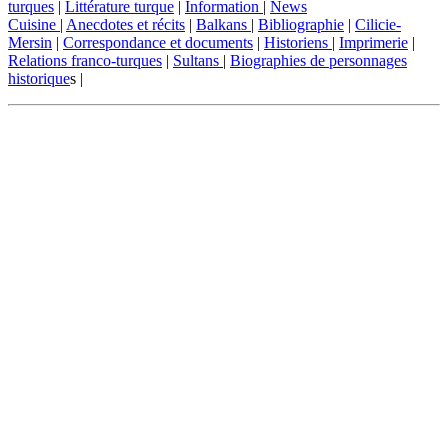
turques
|
Littérature turque
|
Information
|
News
Cuisine
|
Anecdotes et récits
|
Balkans
|
Bibliographie
|
Cilicie-
Mersin
|
Correspondance et documents
|
Historiens
|
Imprimerie
|
Relations franco-turques
|
Sultans
|
Biographies de personnages
historique
s |