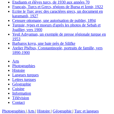
Etudiants et élèves turcs, de 1930 aux années 70
Français, Turcs et Grecs, régions de Bursa et Izmir, 1922
Ecrire le Turc avec des caractères grecs, un document en
karamanli, 1927
Censure ottomane, une autorisation de publier, 1894
Turquie, types et moeurs d'après les photos de Sebah et
Joaillier, vers 1900
Yeşil Adıyaman, un exemple de presse régionale turque en
1953
Barbaros koyu, une baie près de Silifke
Atelier Phébus, Constantinople, portraits de famille, vers
1890-1900
Arts
Photographies
Histoire
Langues turques
Lettres turques
Géographie
Cuisine
Information
Télévision
Contact
Photographies
|
Arts
|
Histoire
|
Géographie
|
Turc et langues