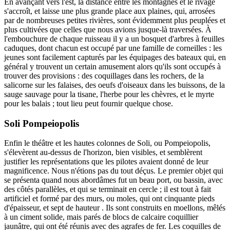
En avançant vers l'est, la distance entre les montagnes et le rivage
s'accroît, et laisse une plus grande place aux plaines, qui, arrosées
par de nombreuses petites rivières, sont évidemment plus peuplées et
plus cultivées que celles que nous avions jusque-là traversées. À
l'embouchure de chaque ruisseau il y a un bosquet d'arbres à feuilles
caduques, dont chacun est occupé par une famille de corneilles : les
jeunes sont facilement capturés par les équipages des bateaux qui, en
général y trouvent un certain amusement alors qu'ils sont occupés à
trouver des provisions : des coquillages dans les rochers, de la
salicorne sur les falaises, des oeufs d'oiseaux dans les buissons, de la
sauge sauvage pour la tisane, l'herbe pour les chèvres, et le myrte
pour les balais ; tout lieu peut fournir quelque chose.
Soli Pompeiopolis
Enfin le théâtre et les hautes colonnes de Soli, ou Pompeiopolis,
s'élevèrent au-dessus de l'horizon, bien visibles, et semblèrent
justifier les représentations que les pilotes avaient donné de leur
magnificence. Nous n'étions pas du tout déçus. Le premier objet qui
se présenta quand nous abordâmes fut un beau port, ou bassin, avec
des côtés parallèles, et qui se terminait en cercle ; il est tout à fait
artificiel et formé par des murs, ou moles, qui ont cinquante pieds
d'épaisseur, et sept de hauteur . Ils sont construits en moellons, mêlés
à un ciment solide, mais parés de blocs de calcaire coquillier
jaunâtre, qui ont été réunis avec des agrafes de fer. Les coquilles de