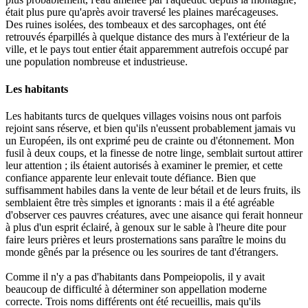
était plus pure qu'après avoir traversé les plaines marécageuses.
Des ruines isolées, des tombeaux et des sarcophages, ont été
retrouvés éparpillés à quelque distance des murs à l'extérieur de la
ville, et le pays tout entier était apparemment autrefois occupé par
une population nombreuse et industrieuse.
Les habitants
Les habitants turcs de quelques villages voisins nous ont parfois
rejoint sans réserve, et bien qu'ils n'eussent probablement jamais vu
un Européen, ils ont exprimé peu de crainte ou d'étonnement. Mon
fusil à deux coups, et la finesse de notre linge, semblait surtout attirer
leur attention ; ils étaient autorisés à examiner le premier, et cette
confiance apparente leur enlevait toute défiance. Bien que
suffisamment habiles dans la vente de leur bétail et de leurs fruits, ils
semblaient être très simples et ignorants : mais il a été agréable
d'observer ces pauvres créatures, avec une aisance qui ferait honneur
à plus d'un esprit éclairé, à genoux sur le sable à l'heure dite pour
faire leurs prières et leurs prosternations sans paraître le moins du
monde gênés par la présence ou les sourires de tant d'étrangers.
Comme il n'y a pas d'habitants dans Pompeiopolis, il y avait
beaucoup de difficulté à déterminer son appellation moderne
correcte. Trois noms différents ont été recueillis, mais qu'ils