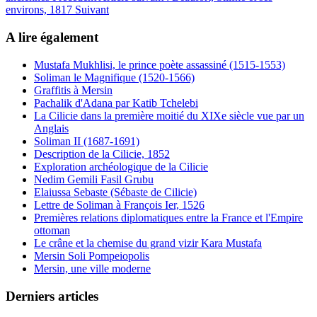
environs, 1817
Suivant
A lire également
Mustafa Mukhlisi, le prince poète assassiné (1515-1553)
Soliman le Magnifique (1520-1566)
Graffitis à Mersin
Pachalik d'Adana par Katib Tchelebi
La Cilicie dans la première moitié du XIXe siècle vue par un
Anglais
Soliman II (1687-1691)
Description de la Cilicie, 1852
Exploration archéologique de la Cilicie
Nedim Gemili Fasil Grubu
Elaiussa Sebaste (Sébaste de Cilicie)
Lettre de Soliman à François Ier, 1526
Premières relations diplomatiques entre la France et l'Empire
ottoman
Le crâne et la chemise du grand vizir Kara Mustafa
Mersin Soli Pompeiopolis
Mersin, une ville moderne
Derniers articles