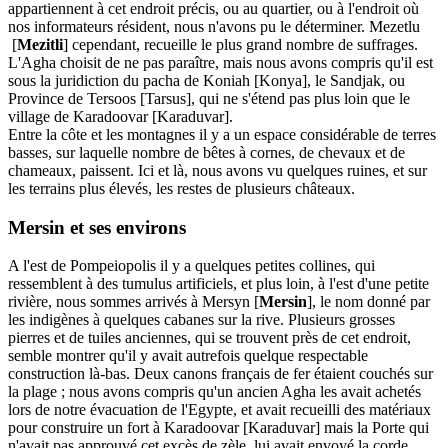
appartiennent à cet endroit précis, ou au quartier, ou à l'endroit où
nos informateurs résident, nous n'avons pu le déterminer. Mezetlu
[
Mezitli
] cependant, recueille le plus grand nombre de suffrages.
L'Agha choisit de ne pas paraître, mais nous avons compris qu'il est
sous la juridiction du pacha de Koniah [Konya], le Sandjak, ou
Province de Tersoos [Tarsus], qui ne s'étend pas plus loin que le
village de Karadoovar [Karaduvar].
Entre la côte et les montagnes il y a un espace considérable de terres
basses, sur laquelle nombre de bêtes à cornes, de chevaux et de
chameaux, paissent. Ici et là, nous avons vu quelques ruines, et sur
les terrains plus élevés, les restes de plusieurs châteaux.
Mersin et ses environs
A l'est de Pompeiopolis il y a quelques petites collines, qui
ressemblent à des tumulus artificiels, et plus loin, à l'est d'une petite
rivière, nous sommes arrivés à Mersyn [
Mersin
], le nom donné par
les indigènes à quelques cabanes sur la rive. Plusieurs grosses
pierres et de tuiles anciennes, qui se trouvent près de cet endroit,
semble montrer qu'il y avait autrefois quelque respectable
construction là-bas. Deux canons français de fer étaient couchés sur
la plage ; nous avons compris qu'un ancien Agha les avait achetés
lors de notre évacuation de l'Egypte, et avait recueilli des matériaux
pour construire un fort à Karadoovar [Karaduvar] mais la Porte qui
n'avait pas approuvé cet excès de zèle, lui avait envoyé la corde