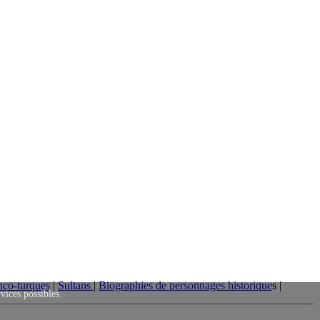
nco-turques
|
Sultans
|
Biographies de personnages historique
s |
rvices possibles.