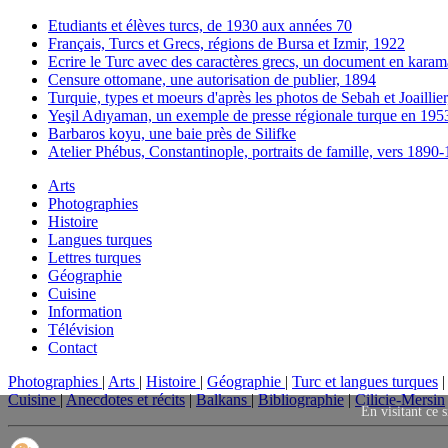
Etudiants et élèves turcs, de 1930 aux années 70
Français, Turcs et Grecs, régions de Bursa et Izmir, 1922
Ecrire le Turc avec des caractères grecs, un document en karam
Censure ottomane, une autorisation de publier, 1894
Turquie, types et moeurs d'après les photos de Sebah et Joaillie
Yeşil Adıyaman, un exemple de presse régionale turque en 195
Barbaros koyu, une baie près de Silifke
Atelier Phébus, Constantinople, portraits de famille, vers 1890
Arts
Photographies
Histoire
Langues turques
Lettres turques
Géographie
Cuisine
Information
Télévision
Contact
Photographies
|
Arts
|
Histoire
|
Géographie
|
Turc et langues turques
Cuisine
|
Anecdotes et récits
|
Balkans
|
Bibliographie
|
Cilicie-Mersin
En visitant ce s