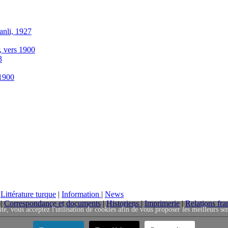
anli, 1927
r, vers 1900
3
-1900
|
Littérature turque
|
Information
|
News
|
Correspondance et documents
|
Historiens
|
Imprimerie
|
Relations fra
ite, vous acceptez l'utilisation de cookies afin de vous proposer les meilleurs se