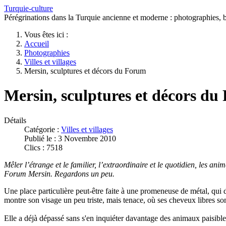
Turquie-culture
Pérégrinations dans la Turquie ancienne et moderne : photographies, bi
Vous êtes ici :
Accueil
Photographies
Villes et villages
Mersin, sculptures et décors du Forum
Mersin, sculptures et décors d
Détails
Catégorie :
Villes et villages
Publié le : 3 Novembre 2010
Clics : 7518
Mêler l’étrange et le familier, l’extraordinaire et le quotidien, les a
Forum Mersin. Regardons un peu.
Une place particulière peut-être faite à une promeneuse de métal, qui d'
montre son visage un peu triste, mais tenace, où ses cheveux libres son
Elle a déjà dépassé sans s'en inquiéter davantage des animaux paisibl