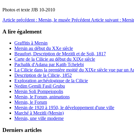
Photos et texte JJB 10-2010
Article précédent : Mersin, le musée
Précédent
Article suivant : Mers
A lire également
Graffitis à Mersin
Mersin au début du XXe siècle
Beaufort, Description de Mezitli et de Soli, 1817
Carte de la Cilicie au début du XIXe siècle
Pachalik d'Adana par Katib Tchelebi
La Cilicie dans la première moitié du XIXe siècle vue par un A
Description de la Cilicie, 1852
Exploration archéologique de la Cilicie
Nedim Gemili Fasil Grubu
Mersin Soli Pompeiopolis
Mersin, le Forum, animations
Mersin, le Forum
Mersin de 1920 à 1950, le développement d'une ville
Marché à Mezitli (Mersin)
Mersin, une ville moderne
Derniers articles