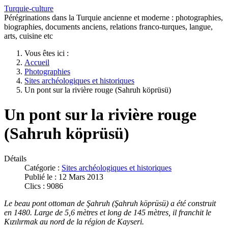
Turquie-culture
Pérégrinations dans la Turquie ancienne et moderne : photographies,
biographies, documents anciens, relations franco-turques, langue,
arts, cuisine etc
Vous êtes ici :
Accueil
Photographies
Sites archéologiques et historiques
Un pont sur la rivière rouge (Sahruh köprüsü)
Un pont sur la rivière rouge
(Sahruh köprüsü)
Détails
Catégorie :
Sites archéologiques et historiques
Publié le : 12 Mars 2013
Clics : 9086
Le beau pont ottoman de Şahruh (Şahruh köprüsü) a été construit
en 1480. Large de 5,6 mètres et long de 145 mètres, il franchit le
Kızılırmak au nord de la région de Kayseri.