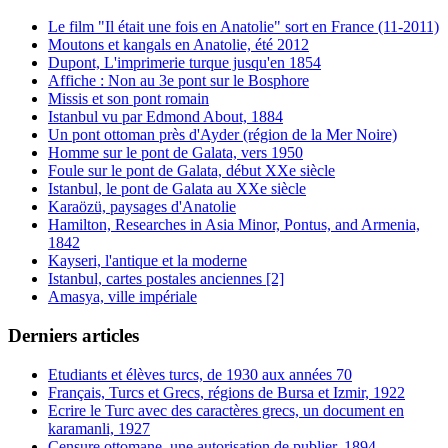
Le film "Il était une fois en Anatolie" sort en France (11-2011)
Moutons et kangals en Anatolie, été 2012
Dupont, L'imprimerie turque jusqu'en 1854
Affiche : Non au 3e pont sur le Bosphore
Missis et son pont romain
Istanbul vu par Edmond About, 1884
Un pont ottoman près d'Ayder (région de la Mer Noire)
Homme sur le pont de Galata, vers 1950
Foule sur le pont de Galata, début XXe siècle
Istanbul, le pont de Galata au XXe siècle
Karaözü, paysages d'Anatolie
Hamilton, Researches in Asia Minor, Pontus, and Armenia,
1842
Kayseri, l'antique et la moderne
Istanbul, cartes postales anciennes [2]
Amasya, ville impériale
Derniers articles
Etudiants et élèves turcs, de 1930 aux années 70
Français, Turcs et Grecs, régions de Bursa et Izmir, 1922
Ecrire le Turc avec des caractères grecs, un document en
karamanli, 1927
Censure ottomane, une autorisation de publier, 1894