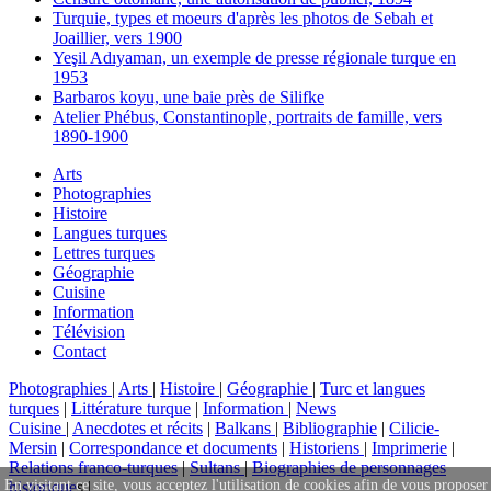
Turquie, types et moeurs d'après les photos de Sebah et
Joaillier, vers 1900
Yeşil Adıyaman, un exemple de presse régionale turque en
1953
Barbaros koyu, une baie près de Silifke
Atelier Phébus, Constantinople, portraits de famille, vers
1890-1900
Arts
Photographies
Histoire
Langues turques
Lettres turques
Géographie
Cuisine
Information
Télévision
Contact
Photographies
|
Arts
|
Histoire
|
Géographie
|
Turc et langues
turques
|
Littérature turque
|
Information
|
News
Cuisine
|
Anecdotes et récits
|
Balkans
|
Bibliographie
|
Cilicie-
Mersin
|
Correspondance et documents
|
Historiens
|
Imprimerie
|
Relations franco-turques
|
Sultans
|
Biographies de personnages
En visitant ce site, vous acceptez l'utilisation de cookies afin de vous proposer
historique
s |