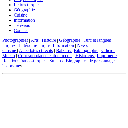
Lettres turques
Géographie
Cuisine
Information
Télévision
Contact
Photographies
|
Arts
|
Histoire
|
Géographie
|
Turc et langues
turques
|
Littérature turque
|
Information
|
News
Cuisine
|
Anecdotes et récits
|
Balkans
|
Bibliographie
|
Cilicie-
Mersin
|
Correspondance et documents
|
Historiens
|
Imprimerie
|
Relations franco-turques
|
Sultans
|
Biographies de personnages
historique
s |