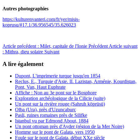
Autres photographies
https://kulturenvanteri.com/fr/yer/misis-
koprusu/#17.1/36.956545/35.626023
Article précédent : Milet, capitale de l'Ionie
Précédent
Article suivant
: Mithra, dieu solaire
Suivant
A lire également
Dupont, L'imprimerie turque jusqu'en 1854
Reclus, E., Turquie d'Asie. II. Lazistan, Arménie, Kourdistan,
Pont, Van, Haut Euphrate
Affiche : Non au 3e pont sur le Bosphore
Exploration archéologique de la Cilicie (suite)
Un pont sur la rivière rouge (Sahruh köprüsü)
Olba (Ura), près d'Uzuncaburç
Pasli, ruines romaines près de Silifke
Istanbul vu par Edmond About, 1884
Un pont ottoman près d'Ayder (région de la Mer Noire)
Homme sur le pont de Galata, vers 1950
Foule sur le pont de Galata, début XXe siècle