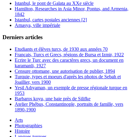
Istanbul, le pont de Galata au XXe siècle
Hamilton, Researches in Asia Minor, Pontus, and Armenia,
1842
Istanbul, cartes postales anciennes [2]
Amasya, ville impériale
Derniers articles
Etudiants et élèves turcs, de 1930 aux années 70
Français, Turcs et Grecs, régions de Bursa et Izmir, 1922
Ecrire le Turc avec des caractères grecs, un document en
karamanli, 1927
Censure ottomane, une autorisation de publier, 1894
Turquie, types et moeurs d'après les photos de Sebah et
Joaillier, vers 1900
Yeşil Adıyaman, un exemple de presse régionale turque en
1953
Barbaros koyu, une baie près de Silifke
Atelier Phébus, Constantinople, portraits de famille, vers
1890-1900
Arts
Photographies
Histoire
Langues turques