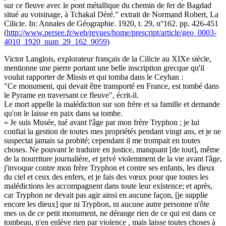
sur ce fleuve avec le pont métallique du chemin de fer de Bagdad
situé au voisinage, à Tchakal Déré." extrait de Normand Robert, La
Cilicie. In: Annales de Géographie. 1920, t. 29, n°162. pp. 426-451
(
http://www.persee.fr/web/revues/home/prescript/article/geo_0003-
4010_1920_num_29_162_9059
)
Victor Langlois, explorateur français de la Cilicie au XIXe siècle,
mentionne une pierre portant une belle inscription grecque qu'il
voulut rapporter de Missis et qui tomba dans le Ceyhan :
"Ce monument, qui devait être transporté en France, est tombé dans
le Pyrame en traversant ce fleuve", écrit-il.
Le mort appelle la malédiction sur son frère et sa famille et demande
qu'on le laisse en paix dans sa tombe.
« Je suis Musée, tué avant l'âge par mon frère Tryphon ; je lui
confiai la gestion de toutes mes propriétés pendant vingt ans, et je ne
suspectai jamais sa probité; cependant il me trompait en toutes
choses. Ne pouvant le traduire en justice, manquant [de tout], même
de la nourriture journalière, et privé violemment de la vie avant l'âge,
j'invoque contre mon frère Tryphon et contre ses enfants, les dieux
du ciel et ceux des enfers, et je fais des vœux pour que toutes les
malédictions les accompagnent dans toute leur existence; et après,
car Tryphon ne devait pas agir ainsi en aucune façon, [je supplie
encore les dieux] que ni Tryphon, ni aucune autre personne n'ôte
mes os de ce petit monument, ne dérange rien de ce qui est dans ce
tombeau, n'en enlève rien par violence , mais laisse toutes choses à