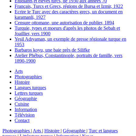
Etudiants et élèves turcs, de 1930 aux années 70
Français, Turcs et Grecs, régions de Bursa et Izmir, 1922
Ecrire le Turc avec des caractères grecs, un document en
karamanli, 1927
Censure ottomane, une autorisation de publier, 1894
Turquie, types et moeurs d'après les photos de Sebah et
Joaillier, vers 1900
Yeşil Adıyaman, un exemple de presse régionale turque en
1953
Barbaros koyu, une baie près de Silifke
Atelier Phébus, Constantinople, portraits de famille, vers
1890-1900
Arts
Photographies
Histoire
Langues turques
Lettres turques
Géographie
Cuisine
Information
Télévision
Contact
Photographies
|
Arts
|
Histoire
|
Géographie
|
Turc et langues