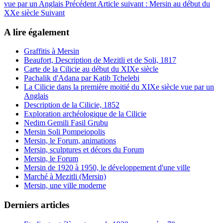
vue par un Anglais
Précédent
Article suivant : Mersin au début du
XXe siècle
Suivant
A lire également
Graffitis à Mersin
Beaufort, Description de Mezitli et de Soli, 1817
Carte de la Cilicie au début du XIXe siècle
Pachalik d'Adana par Katib Tchelebi
La Cilicie dans la première moitié du XIXe siècle vue par un
Anglais
Description de la Cilicie, 1852
Exploration archéologique de la Cilicie
Nedim Gemili Fasil Grubu
Mersin Soli Pompeiopolis
Mersin, le Forum, animations
Mersin, sculptures et décors du Forum
Mersin, le Forum
Mersin de 1920 à 1950, le développement d'une ville
Marché à Mezitli (Mersin)
Mersin, une ville moderne
Derniers articles