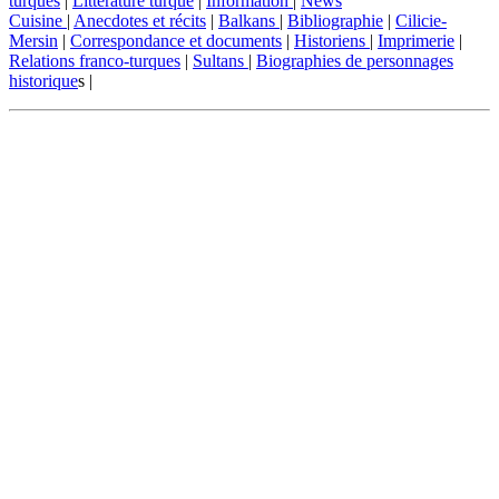
turques
|
Littérature turque
|
Information
|
News
Cuisine
|
Anecdotes et récits
|
Balkans
|
Bibliographie
|
Cilicie-
Mersin
|
Correspondance et documents
|
Historiens
|
Imprimerie
|
Relations franco-turques
|
Sultans
|
Biographies de personnages
historique
s |