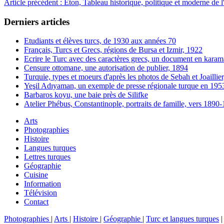
Article précédent : Eton, Tableau historique, politique et moderne de
Derniers articles
Etudiants et élèves turcs, de 1930 aux années 70
Français, Turcs et Grecs, régions de Bursa et Izmir, 1922
Ecrire le Turc avec des caractères grecs, un document en karam
Censure ottomane, une autorisation de publier, 1894
Turquie, types et moeurs d'après les photos de Sebah et Joaillie
Yeşil Adıyaman, un exemple de presse régionale turque en 195
Barbaros koyu, une baie près de Silifke
Atelier Phébus, Constantinople, portraits de famille, vers 1890
Arts
Photographies
Histoire
Langues turques
Lettres turques
Géographie
Cuisine
Information
Télévision
Contact
Photographies
|
Arts
|
Histoire
|
Géographie
|
Turc et langues turques