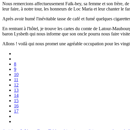
Nous remercions affectueusement Faïk-bey, sa femme et son frère, de l'
leur faire, à notre tour, les honneurs de Loc Maria et leur chanter le 
Après avoir humé l'inévitable tasse de café et fumé quelques cigarette
En rentrant à l'hôtel, je trouve les cartes du comte de Latour-Maubou
baron Lysbeth qui nous informe que son oncle pourra nous faire visite
Allons ! voilà qui nous promet une agréable occupation pour les vingt-q
8
9
10
11
12
13
14
15
16
17