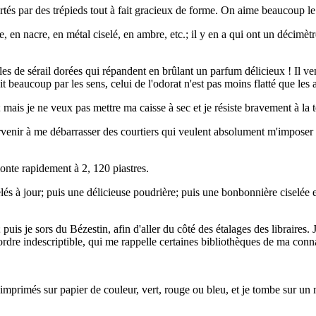
tés par des trépieds tout à fait gracieux de forme. On aime beaucoup le cu
ne, en nacre, en métal ciselé, en ambre, etc.; il y en a qui ont un décim
es de sérail dorées qui répandent en brûlant un parfum délicieux ! Il ve
t beaucoup par les sens, celui de l'odorat n'est pas moins flatté que les a
; mais je ne veux pas mettre ma caisse à sec et je résiste bravement à la t
 parvenir à me débarrasser des courtiers qui veulent absolument m'imposer
onte rapidement à 2, 120 piastres.
és à jour; puis une délicieuse poudrière; puis une bonbonnière ciselée en
puis je sors du Bézestin, afin d'aller du côté des étalages des libraires. 
rdre indescriptible, qui me rappelle certaines bibliothèques de ma conn
imprimés sur papier de couleur, vert, rouge ou bleu, et je tombe sur un 