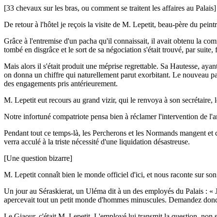
[33 chevaux sur les bras, ou comment se traitent les affaires au Palais]
De retour à l'hôtel je reçois la visite de M. Lepetit, beau-père du pein
Grâce à l'entremise d'un pacha qu'il connaissait, il avait obtenu la com
tombé en disgrâce et le sort de sa négociation s'était trouvé, par suite
Mais alors il s'était produit une méprise regrettable. Sa Hautesse, ayant
on donna un chiffre qui naturellement parut exorbitant. Le nouveau pac
des engagements pris antérieurement.
M. Lepetit eut recours au grand vizir, qui le renvoya à son secrétaire, 
Notre infortuné compatriote pensa bien à réclamer l'intervention de l'a
Pendant tout ce temps-là, les Percherons et les Normands mangent et coû
verra acculé à la triste nécessité d'une liquidation désastreuse.
[Une question bizarre]
M. Lepetit connaît bien le monde officiel d'ici, et nous raconte sur so
Un jour au Séraskierat, un Uléma dit à un des employés du Palais : « J'
apercevait tout un petit monde d'hommes minuscules. Demandez donc a
Le Giaour, c'était M. Lepetit. L'employé lui transmit la question, non