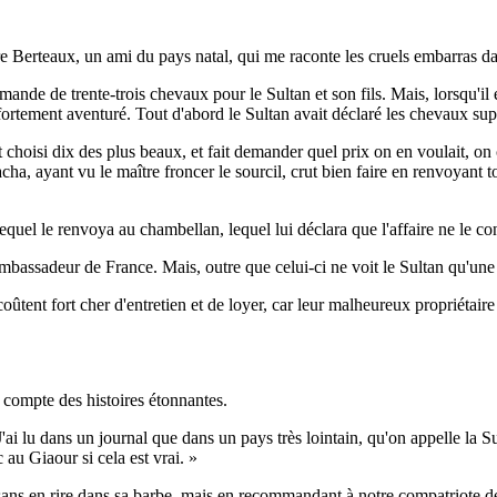
tre Berteaux, un ami du pays natal, qui me raconte les cruels embarras dan
mande de trente-trois chevaux pour le Sultan et son fils. Mais, lorsqu'il
, fortement aventuré. Tout d'abord le Sultan avait déclaré les chevaux sup
 choisi dix des plus beaux, et fait demander quel prix on en voulait, on co
ha, ayant vu le maître froncer le sourcil, crut bien faire en renvoyant t
lequel le renvoya au chambellan, lequel lui déclara que l'affaire ne le co
mbassadeur de France. Mais, outre que celui-ci ne voit le Sultan qu'une f
tent fort cher d'entretien et de loyer, car leur malheureux propriétaire l
n compte des histoires étonnantes.
ai lu dans un journal que dans un pays très lointain, qu'on appelle la Su
u Giaour si cela est vrai. »
 sans en rire dans sa barbe, mais en recommandant à notre compatriote de