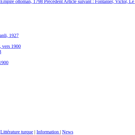
 l'Empire ottoman, 1798
Précédent
Article suivant : Fontanier, Victor, 
anli, 1927
r, vers 1900
3
-1900
|
Littérature turque
|
Information
|
News