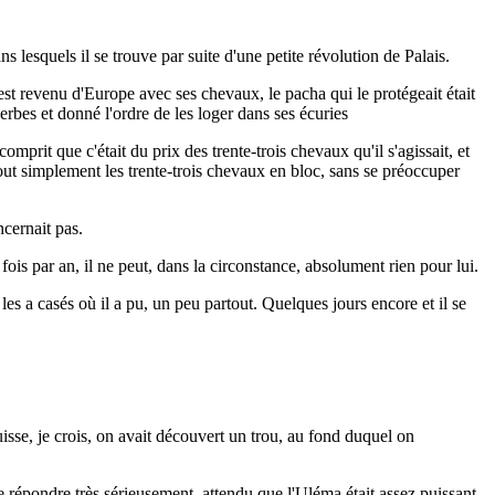
s lesquels il se trouve par suite d'une petite révolution de Palais.
 est revenu d'Europe avec ses chevaux, le pacha qui le protégeait était
erbes et donné l'ordre de les loger dans ses écuries
mprit que c'était du prix des trente-trois chevaux qu'il s'agissait, et
out simplement les trente-trois chevaux en bloc, sans se préoccuper
ncernait pas.
ois par an, il ne peut, dans la circonstance, absolument rien pour lui.
es a casés où il a pu, un peu partout. Quelques jours encore et il se
isse, je crois, on avait découvert un trou, au fond duquel on
 répondre très sérieusement, attendu que l'Uléma était assez puissant