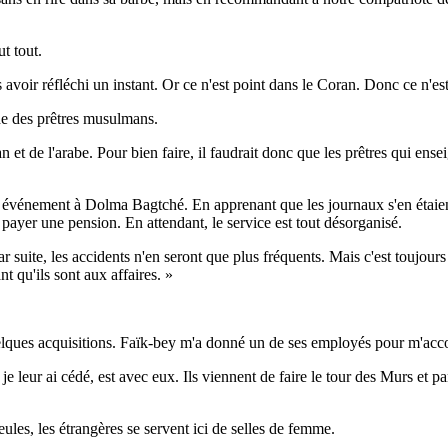
t tout.
voir réfléchi un instant. Or ce n'est point dans le Coran. Donc ce n'est
nde des prêtres musulmans.
 et de l'arabe. Pour bien faire, il faudrait donc que les prêtres qui ense
 un événement à Dolma Bagtché. En apprenant que les journaux s'en étaient
ui payer une pension. En attendant, le service est tout désorganisé.
 suite, les accidents n'en seront que plus fréquents. Mais c'est toujours 
nt qu'ils sont aux affaires. »
quelques acquisitions. Faïk-bey m'a donné un de ses employés pour m'ac
 leur ai cédé, est avec eux. Ils viennent de faire le tour des Murs et par
ules, les étrangères se servent ici de selles de femme.