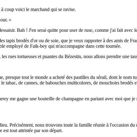
 à coup voici le marchand qui se ravise.
aour. »
 dessaisir. Bah ! J'en serai quitte pour user de ruse, comme j'ai fait avec 
s tapis brodés d'or ou de soie, que je veux rapporter à des amis de Franc
aimable employé de Faïk-bey qui m'accompagne dans cette tournée.
, les rues tortueuses et puantes du Bézestin, nous allons prendre une tas
, presque tout le monde a acheté des pastilles du sérail, dont le nom tur
r le tabac, de cannes, de babouches multicolores, de mouchoirs brodés e
arrey me gagne une bouteille de champagne en pariant avec moi que je n
adieu. Précisément, nous trouvons toute la famille réunie à l'occasion du
 est tout attristée par son départ.