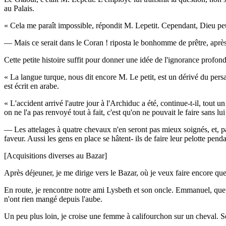
au Palais.
« Cela me paraît impossible, répondit M. Lepetit. Cependant, Dieu peu
— Mais ce serait dans le Coran ! riposta le bonhomme de prêtre, après a
Cette petite histoire suffit pour donner une idée de l'ignorance profo
« La langue turque, nous dit encore M. Le petit, est un dérivé du persan
est écrit en arabe.
« L'accident arrivé l'autre jour à l'Archiduc a été, continue-t-il, tout
on ne l'a pas renvoyé tout à fait, c'est qu'on ne pouvait le faire sans l
— Les attelages à quatre chevaux n'en seront pas mieux soignés, et, par
faveur. Aussi les gens en place se hâtent- ils de faire leur pelotte penda
[Acquisitions diverses au Bazar]
Après déjeuner, je me dirige vers le Bazar, où je veux faire encore 
En route, je rencontre notre ami Lysbeth et son oncle. Emmanuel, que je
n'ont rien mangé depuis l'aube.
Un peu plus loin, je croise une femme à califourchon sur un cheval. Se