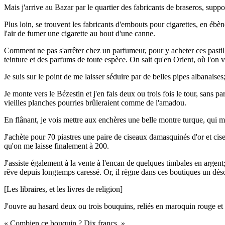
Mais j'arrive au Bazar par le quartier des fabricants de braseros, suppor
Plus loin, se trouvent les fabricants d'embouts pour cigarettes, en ébè
l'air de fumer une cigarette au bout d'une canne.
Comment ne pas s'arrêter chez un parfumeur, pour y acheter ces pastill
teinture et des parfums de toute espèce. On sait qu'en Orient, où l'on vi
Je suis sur le point de me laisser séduire par de belles pipes albanaises
Je monte vers le Bézestin et j'en fais deux ou trois fois le tour, sans
vieilles planches pourries brûleraient comme de l'amadou.
En flânant, je vois mettre aux enchères une belle montre turque, qui m
J'achète pour 70 piastres une paire de ciseaux damasquinés d'or et cisel
qu'on me laisse finalement à 200.
J'assiste également à la vente à l'encan de quelques timbales en argent; 
rêve depuis longtemps caressé. Or, il règne dans ces boutiques un déso
[Les libraires, et les livres de religion]
J'ouvre au hasard deux ou trois bouquins, reliés en maroquin rouge et 
« Combien ce bouquin ? Dix francs. »