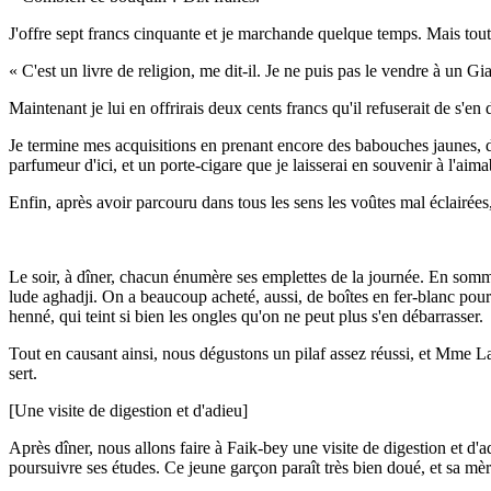
J'offre sept francs cinquante et je marchande quelque temps. Mais tout
« C'est un livre de religion, me dit-il. Je ne puis pas le vendre à un Gi
Maintenant je lui en offrirais deux cents francs qu'il refuserait de s'en
Je termine mes acquisitions en prenant encore des babouches jaunes, de
parfumeur d'ici, et un porte-cigare que je laisserai en souvenir à l'
Enfin, après avoir parcouru dans tous les sens les voûtes mal éclairées
Le soir, à dîner, chacun énumère ses emplettes de la journée. En somme
lude aghadji. On a beaucoup acheté, aussi, de boîtes en fer-blanc pou
henné, qui teint si bien les ongles qu'on ne peut plus s'en débarrasser.
Tout en causant ainsi, nous dégustons un pilaf assez réussi, et Mme L
sert.
[Une visite de digestion et d'adieu]
Après dîner, nous allons faire à Faik-bey une visite de digestion et d'
poursuivre ses études. Ce jeune garçon paraît très bien doué, et sa mère