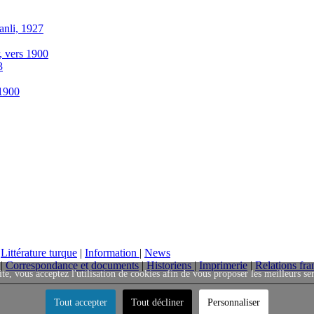
anli, 1927
r, vers 1900
3
-1900
|
Littérature turque
|
Information
|
News
|
Correspondance et documents
|
Historiens
|
Imprimerie
|
Relations fra
ite, vous acceptez l'utilisation de cookies afin de vous proposer les meilleurs se
Tout accepter
Tout décliner
Personnaliser