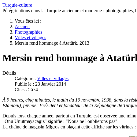
Turquie-culture
Pérégrinations dans la Turquie ancienne et moderne : photographies, bi
Vous êtes ici :
Accueil
Photographies
Villes et villages
Mersin rend hommage à Atatürk, 2013
Mersin rend hommage à Atatürk
Détails
Catégorie :
Villes et villages
Publié le : 23 Janvier 2014
Clics : 5674
À 9 heures, cinq minutes, le matin du 10 novembre 1938, dans la rés
Istambul), premier Président et fondateur de la République de Turqui
Depuis lors, chaque année, partout en Turquie, est observée une minute
"Onu Unutmayacagiz" signifie : "Nous ne l'oublierons pas"
La chaîne de magasin Migros en plaçant cette affiche sur les vitrines :