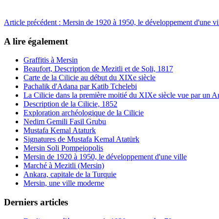
Article précédent : Mersin de 1920 à 1950, le développement d'une vi
A lire également
Graffitis à Mersin
Beaufort, Description de Mezitli et de Soli, 1817
Carte de la Cilicie au début du XIXe siècle
Pachalik d'Adana par Katib Tchelebi
La Cilicie dans la première moitié du XIXe siècle vue par un A
Description de la Cilicie, 1852
Exploration archéologique de la Cilicie
Nedim Gemili Fasil Grubu
Mustafa Kemal Ataturk
Signatures de Mustafa Kemal Atatürk
Mersin Soli Pompeiopolis
Mersin de 1920 à 1950, le développement d'une ville
Marché à Mezitli (Mersin)
Ankara, capitale de la Turquie
Mersin, une ville moderne
Derniers articles