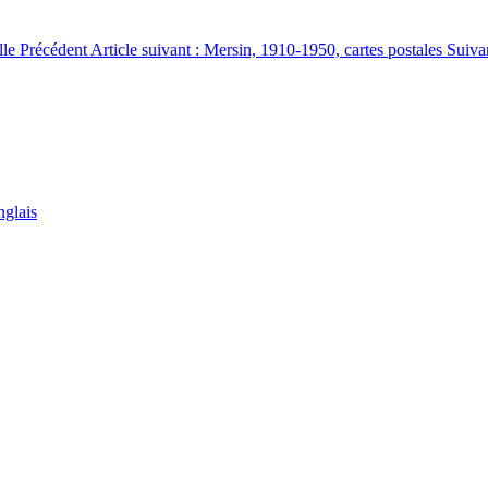
lle
Précédent
Article suivant : Mersin, 1910-1950, cartes postales
Suiva
nglais