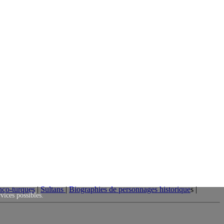
nco-turques
|
Sultans
|
Biographies de personnages historique
s |
rvices possibles.