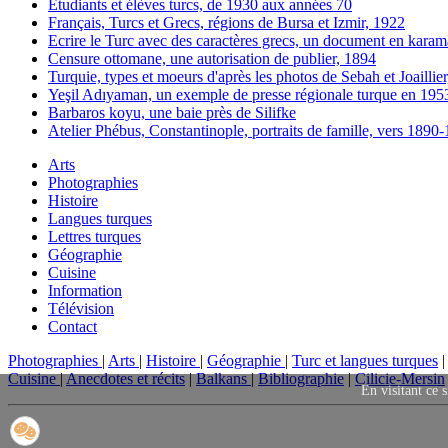
Etudiants et élèves turcs, de 1930 aux années 70
Français, Turcs et Grecs, régions de Bursa et Izmir, 1922
Ecrire le Turc avec des caractères grecs, un document en karam
Censure ottomane, une autorisation de publier, 1894
Turquie, types et moeurs d'après les photos de Sebah et Joaillie
Yeşil Adıyaman, un exemple de presse régionale turque en 195
Barbaros koyu, une baie près de Silifke
Atelier Phébus, Constantinople, portraits de famille, vers 1890
Arts
Photographies
Histoire
Langues turques
Lettres turques
Géographie
Cuisine
Information
Télévision
Contact
Photographies
|
Arts
|
Histoire
|
Géographie
|
Turc et langues turques
Cuisine
|
Anecdotes et récits
|
Balkans
|
Bibliographie
|
Cilicie-Mersin
En visitant ce s