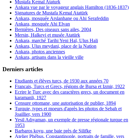
Mustafa Kemal Ataturk
Ankara vue par le voyageur anglais Hamilton (1836-1837)
Signatures de Mustafa Kemal Atatürk
Ankara, mosquée Arslanhane ou Ahi Serafeddin
Ankara, mosquée Ahi Elvan
Bernières, Des oiseaux sans ailes, 2004
Mersin, Halkevi et musée Atatürk
Ankara, marché Tarihi Yeni Hal, Ulus Hali
Ankara, Ulus meydani, place de la Nation
Ankara, photos anciennes
Ankara, artisans dans la vieille ville
Derniers articles
Etudiants et élèves turcs, de 1930 aux années 70
Français, Turcs et Grecs, régions de Bursa et Izmir, 1922
Ecrire le Turc avec des caractères grecs, un document en
karamanli, 1927
Censure ottomane, une autorisation de publier, 1894
Turquie, types et moeurs d'après les photos de Sebah et
Joaillier, vers 1900
Yeşil Adıyaman, un exemple de presse régionale turque en
1953
Barbaros koyu, une baie près de Silifke
Atelier Phébus, Constantinople, portraits de famille, vers