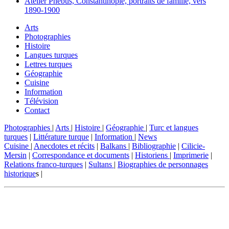
Atelier Phébus, Constantinople, portraits de famille, vers
1890-1900
Arts
Photographies
Histoire
Langues turques
Lettres turques
Géographie
Cuisine
Information
Télévision
Contact
Photographies
|
Arts
|
Histoire
|
Géographie
|
Turc et langues
turques
|
Littérature turque
|
Information
|
News
Cuisine
|
Anecdotes et récits
|
Balkans
|
Bibliographie
|
Cilicie-
Mersin
|
Correspondance et documents
|
Historiens
|
Imprimerie
|
Relations franco-turques
|
Sultans
|
Biographies de personnages
historique
s |