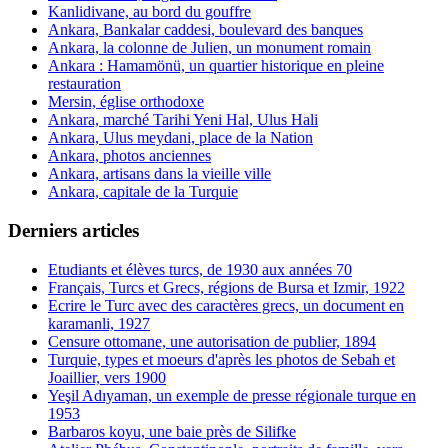
Kanlidivane, au bord du gouffre
Ankara, Bankalar caddesi, boulevard des banques
Ankara, la colonne de Julien, un monument romain
Ankara : Hamamönü, un quartier historique en pleine
restauration
Mersin, église orthodoxe
Ankara, marché Tarihi Yeni Hal, Ulus Hali
Ankara, Ulus meydani, place de la Nation
Ankara, photos anciennes
Ankara, artisans dans la vieille ville
Ankara, capitale de la Turquie
Derniers articles
Etudiants et élèves turcs, de 1930 aux années 70
Français, Turcs et Grecs, régions de Bursa et Izmir, 1922
Ecrire le Turc avec des caractères grecs, un document en
karamanli, 1927
Censure ottomane, une autorisation de publier, 1894
Turquie, types et moeurs d'après les photos de Sebah et
Joaillier, vers 1900
Yeşil Adıyaman, un exemple de presse régionale turque en
1953
Barbaros koyu, une baie près de Silifke