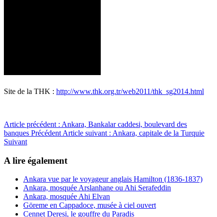
Site de la THK :
http://www.thk.org.tr/web2011/thk_sg2014.html
Article précédent : Ankara, Bankalar caddesi, boulevard des
banques
Précédent
Article suivant : Ankara, capitale de la Turquie
Suivant
A lire également
Ankara vue par le voyageur anglais Hamilton (1836-1837)
Ankara, mosquée Arslanhane ou Ahi Serafeddin
Ankara, mosquée Ahi Elvan
Göreme en Cappadoce, musée à ciel ouvert
Cennet Deresi, le gouffre du Paradis