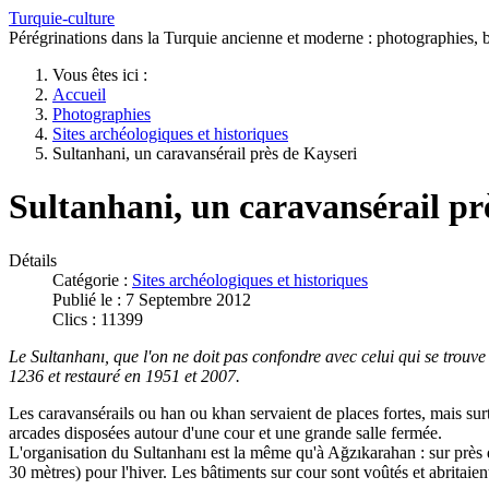
Turquie-culture
Pérégrinations dans la Turquie ancienne et moderne : photographies, bi
Vous êtes ici :
Accueil
Photographies
Sites archéologiques et historiques
Sultanhani, un caravansérail près de Kayseri
Sultanhani, un caravansérail pr
Détails
Catégorie :
Sites archéologiques et historiques
Publié le : 7 Septembre 2012
Clics : 11399
Le Sultanhan
ı, que l'on ne doit pas confondre avec celui qui se trouve
1236 et restauré en 1951 et 2007.
Les caravansérails ou han ou khan servaient de places fortes, mais sur
arcades disposées autour d'une cour et une grande salle fermée.
L'organisation du Sultanhanı est la même qu'à Ağzıkarahan : sur près
30 mètres) pour l'hiver. Les bâtiments sur cour sont voûtés et abritai