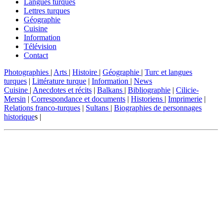
Langues turques
Lettres turques
Géographie
Cuisine
Information
Télévision
Contact
Photographies
|
Arts
|
Histoire
|
Géographie
|
Turc et langues
turques
|
Littérature turque
|
Information
|
News
Cuisine
|
Anecdotes et récits
|
Balkans
|
Bibliographie
|
Cilicie-
Mersin
|
Correspondance et documents
|
Historiens
|
Imprimerie
|
Relations franco-turques
|
Sultans
|
Biographies de personnages
historique
s |