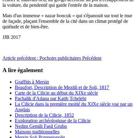
la voiture, du pendentif qui garde l'entrée de la maison.
Mais d'un immense « nazar boncuk » qui s'épanouit sur tout le mur
de façade, plaçant l'ensemble de la cité dans un climat protégé de
quiétude et de bien-être.
JJB 2017
Article précédent : Pochoirs publicitaires
Précédent
A lire également
Graffitis à Mersin
Beaufort, Description de Mezitli et de Soli, 1817
Carte de la Cilicie au début du XIXe siècle
Pachalik d'Adana par Katib Tchelebi
La Cilicie dans la première moitié du XIXe siècle vue par un
Anglais
Description de la Cilicie, 1852
Exploration archéologique de la Cilicie
Nedim Gemili Fasil Grubu
Maisons traditionnelles
Mersin Soli Pompeiopolis