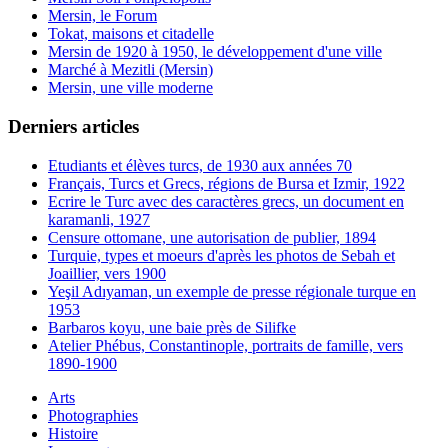
Mersin, le Forum
Tokat, maisons et citadelle
Mersin de 1920 à 1950, le développement d'une ville
Marché à Mezitli (Mersin)
Mersin, une ville moderne
Derniers articles
Etudiants et élèves turcs, de 1930 aux années 70
Français, Turcs et Grecs, régions de Bursa et Izmir, 1922
Ecrire le Turc avec des caractères grecs, un document en
karamanli, 1927
Censure ottomane, une autorisation de publier, 1894
Turquie, types et moeurs d'après les photos de Sebah et
Joaillier, vers 1900
Yeşil Adıyaman, un exemple de presse régionale turque en
1953
Barbaros koyu, une baie près de Silifke
Atelier Phébus, Constantinople, portraits de famille, vers
1890-1900
Arts
Photographies
Histoire