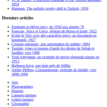
1854
Hartman, The turkish cavalry drill in Turkish, 1856
Derniers articles
Etudiants et élèves turcs, de 1930 aux années 70
Français, Turcs et Grecs, régions de Bursa et Izmir, 1922
Ecrire le Turc avec des caractères grecs, un document en
karamanli, 1927
Censure ottomane, une autorisation de publier, 1894
Turquie, types et moeurs d'après les photos de Sebah et
Joaillier, vers 1900
Yeşil Adıyaman, un exemple de presse régionale turque en
1953
Barbaros koyu, une baie près de Silifke
Atelier Phébus, Constantinople, portraits de famille, vers
1890-1900
Arts
Photographies
Histoire
Langues turques
Lettres turques
Géographie