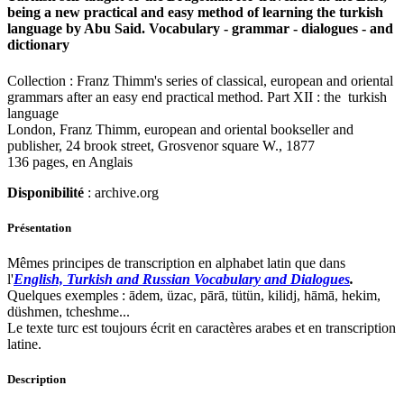
being a new practical and easy method of learning the turkish
language by Abu Said. Vocabulary - grammar - dialogues - and
dictionary
Collection : Franz Thimm's series of classical, european and oriental
grammars after an easy end practical method. Part XII : the turkish
language
London, Franz Thimm, european and oriental bookseller and
publisher, 24 brook street, Grosvenor square W., 1877
136 pages, en Anglais
Disponibilité
: archive.org
Présentation
Mêmes principes de transcription en alphabet latin que dans
l'
English, Turkish and Russian Vocabulary and Dialogues
.
Quelques exemples : ādem, üzac, pārā, tütün, kilidj, hāmā, hekim,
düshmen, tcheshme...
Le texte turc est toujours écrit en caractères arabes et en transcription
latine.
Description