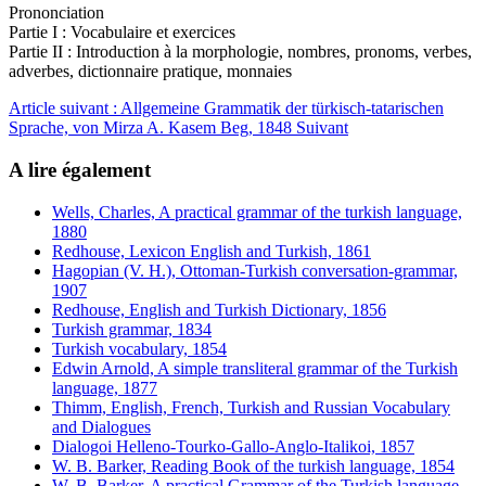
Prononciation
Partie I : Vocabulaire et exercices
Partie II : Introduction à la morphologie, nombres, pronoms, verbes,
adverbes, dictionnaire pratique, monnaies
Article suivant : Allgemeine Grammatik der türkisch-tatarischen
Sprache, von Mirza A. Kasem Beg, 1848
Suivant
A lire également
Wells, Charles, A practical grammar of the turkish language,
1880
Redhouse, Lexicon English and Turkish, 1861
Hagopian (V. H.), Ottoman-Turkish conversation-grammar,
1907
Redhouse, English and Turkish Dictionary, 1856
Turkish grammar, 1834
Turkish vocabulary, 1854
Edwin Arnold, A simple transliteral grammar of the Turkish
language, 1877
Thimm, English, French, Turkish and Russian Vocabulary
and Dialogues
Dialogoi Helleno-Tourko-Gallo-Anglo-Italikoi, 1857
W. B. Barker, Reading Book of the turkish language, 1854
W. B. Barker, A practical Grammar of the Turkish language,