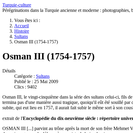
Turquie-culture
Pérégrinations dans la Turquie ancienne et moderne : photographies, bi
Vous êtes ici :
Accueil
Histoire
Sultans
Osman III (1754-1757)
Osman III (1754-1757)
Détails
Catégorie :
Sultans
Publié le : 25 Mai 2009
Clics : 9402
Osman III, le vingt-cinquième dans la série des sultans celui-ci, fils d
termina pas d'une manière aussi tragique, quoiqu'il eût été souillé par
subite, qui eut lieu en 1757, il aurait fait subir le même sort à son co
extrait de l'
Encyclopédie du dix-neuvième siècle : répertoire univer
OSMAN III [...] parvint au trône après la mort de son frère Mehmet V,