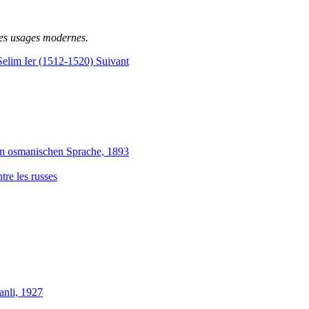
des usages modernes.
 Selim Ier (1512-1520)
Suivant
en osmanischen Sprache, 1893
re les russes
anli, 1927