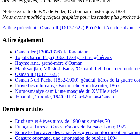
des peines graves, la défense à ses sujets de boire du vin.
Notice extraite de F.X. de Feller, Dictionnaire historique, 1833
Nous avons modifié quelques graphies pour les rendre plus proches 
Article précédent : Osman II (1617-1622)
Précédent
Article suivant :
A lire également
Osman Ier (1300-1326), le fondateur
Topal Osman Paşa (1663-1733), le turc généreux
Hayme Ana, grand-mère d'Osman
Manissadjian, Mürsid-i lisan-y 'Osmani. Lehrbuch der modern
Osman II (1617-1622)
Osman Nuri Pacha (1832-1900), général, héros de la guerre cont
Proverbes ottomans, Osmanische Sprichwörter, 1865
Nuruosmaniye camii, une mosquée du XVIIIe siècle
Jouannin, Turquie, 1840 : II. Ghazi-Sultan-Osman
Derniers articles
Etudiants et élèves turcs, de 1930 aux années 70
Français, Turcs et Grecs, régions de Bursa et Izmir, 1922
Ecrire le Turc avec des caractères grecs, un document en karam
Censure ottomane, une autorisation de publier, 1894