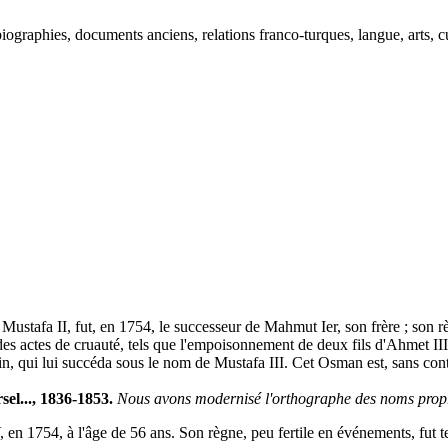
ographies, documents anciens, relations franco-turques, langue, arts, cu
e Mustafa II, fut, en 1754, le successeur de Mahmut Ier, son frère ; son 
 des actes de cruauté, tels que l'empoisonnement de deux fils d'Ahmet III
usin, qui lui succéda sous le nom de Mustafa III. Cet Osman est, sans cont
sel..., 1836-1853.
Nous avons modernisé l'orthographe des noms propre
 en 1754, à l'âge de 56 ans. Son règne, peu fertile en événements, fut t