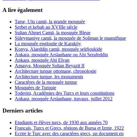
A lire également
Tarse, Ulu camii, la grande mosquée
Serbet et kebab au XVIIIe siècle
Sultan Ahmet Camii, la mosquée Bleue
Süleymaniye camii, la mosquée de Soliman le magnifique
La mosquée engloutie de Karaköy
Konya, Alaeddin camii, mosquée seldjoukide
Ankara, mosquée Arslanhane ou Ahi Serafeddin
Ankara, mosquée Ahi Elvan
Amasya, Mosquée Sultan Beyazit II
Architecture turque ottomane, chronologie
Architecture turque, les monuments
Caractères de la mosquée turque
Mosquées de Turquie
Toderini, Académies des Turcs et leurs constitutions
Ankara, mosquée Arslanhane, travaux, juillet 2012
Derniers articles
Etudiants et élèves turcs, de 1930 aux années 70
Français, Turcs et Grecs, régions de Bursa et Izmir, 1922
Ecrire le Turc avec des caractères grecs, un document en