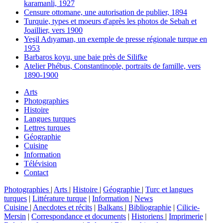
karamanli, 1927
Censure ottomane, une autorisation de publier, 1894
Turquie, types et moeurs d'après les photos de Sebah et
Joaillier, vers 1900
Yeşil Adıyaman, un exemple de presse régionale turque en
1953
Barbaros koyu, une baie près de Silifke
Atelier Phébus, Constantinople, portraits de famille, vers
1890-1900
Arts
Photographies
Histoire
Langues turques
Lettres turques
Géographie
Cuisine
Information
Télévision
Contact
Photographies
|
Arts
|
Histoire
|
Géographie
|
Turc et langues
turques
|
Littérature turque
|
Information
|
News
Cuisine
|
Anecdotes et récits
|
Balkans
|
Bibliographie
|
Cilicie-
Mersin
|
Correspondance et documents
|
Historiens
|
Imprimerie
|