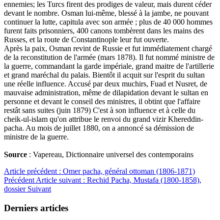
ennemies; les Turcs firent des prodiges de valeur, mais durent céder
devant le nombre. Osman lui-même, blessé à la jambe, ne pouvant
continuer la lutte, capitula avec son armée ; plus de 40 000 hommes
furent faits prisonniers, 400 canons tombèrent dans les mains des
Russes, et la route de Constantinople leur fut ouverte.
Après la paix, Osman revint de Russie et fut immédiatement chargé
de la reconstitution de l'armée (mars 1878). Il fut nommé ministre de
la guerre, commandant la garde impériale, grand maitre de l'artillerie
et grand maréchal du palais. Bientôt il acquit sur l'esprit du sultan
une réelle influence. Accusé par deux muchirs, Fuad et Nusret, de
mauvaise administration, même de dilapidation devant le sultan en
personne et devant le conseil des ministres, il obtint que l'affaire
restât sans suites (juin 1879) C'est à son influence et à celle du
cheik-ul-islam qu'on attribue le renvoi du grand vizir Khereddin-
pacha. Au mois de juillet 1880, on a annoncé sa démission de
ministre de la guerre.
Source
: Vapereau, Dictionnaire universel des contemporains
Article précédent : Omer pacha, général ottoman (1806-1871)
Précédent
Article suivant : Rechid Pacha, Mustafa (1800-1858),
dossier
Suivant
Derniers articles