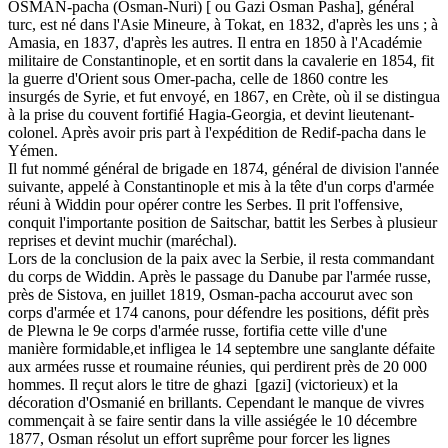
OSMAN-pacha (Osman-Nuri) [ ou Gazi Osman Pasha], général
turc, est né dans l'Asie Mineure, à Tokat, en 1832, d'après les uns ; à
Amasia, en 1837, d'après les autres. Il entra en 1850 à l'Académie
militaire de Constantinople, et en sortit dans la cavalerie en 1854, fit
la guerre d'Orient sous Omer-pacha, celle de 1860 contre les
insurgés de Syrie, et fut envoyé, en 1867, en Crète, où il se distingua
à la prise du couvent fortifié Hagia-Georgia, et devint lieutenant-
colonel. Après avoir pris part à l'expédition de Redif-pacha dans le
Yémen.
Il fut nommé général de brigade en 1874, général de division l'année
suivante, appelé à Constantinople et mis à la tête d'un corps d'armée
réuni à Widdin pour opérer contre les Serbes. Il prit l'offensive,
conquit l'importante position de Saitschar, battit les Serbes à plusieur
reprises et devint muchir (maréchal).
Lors de la conclusion de la paix avec la Serbie, il resta commandant
du corps de Widdin. Après le passage du Danube par l'armée russe,
près de Sistova, en juillet 1819, Osman-pacha accourut avec son
corps d'armée et 174 canons, pour défendre les positions, défit près
de Plewna le 9e corps d'armée russe, fortifia cette ville d'une
manière formidable,et infligea le 14 septembre une sanglante défaite
aux armées russe et roumaine réunies, qui perdirent près de 20 000
hommes. Il reçut alors le titre de ghazi [gazi] (victorieux) et la
décoration d'Osmanié en brillants. Cependant le manque de vivres
commençait à se faire sentir dans la ville assiégée le 10 décembre
1877, Osman résolut un effort suprême pour forcer les lignes