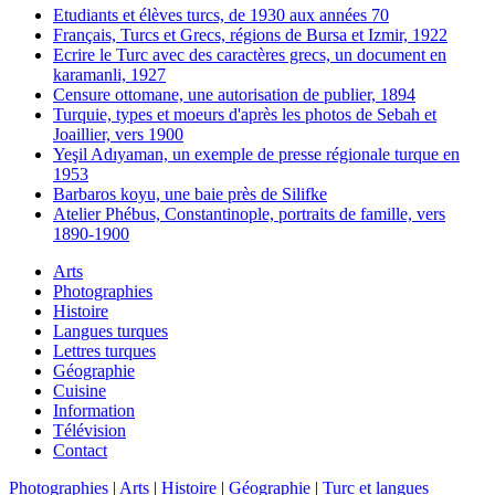
Etudiants et élèves turcs, de 1930 aux années 70
Français, Turcs et Grecs, régions de Bursa et Izmir, 1922
Ecrire le Turc avec des caractères grecs, un document en
karamanli, 1927
Censure ottomane, une autorisation de publier, 1894
Turquie, types et moeurs d'après les photos de Sebah et
Joaillier, vers 1900
Yeşil Adıyaman, un exemple de presse régionale turque en
1953
Barbaros koyu, une baie près de Silifke
Atelier Phébus, Constantinople, portraits de famille, vers
1890-1900
Arts
Photographies
Histoire
Langues turques
Lettres turques
Géographie
Cuisine
Information
Télévision
Contact
Photographies
|
Arts
|
Histoire
|
Géographie
|
Turc et langues