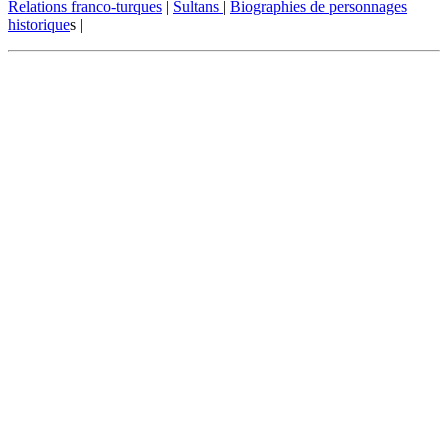
Relations franco-turques
|
Sultans
|
Biographies de personnages
historique
s |