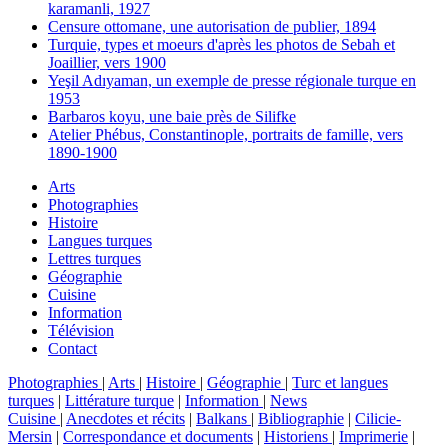
karamanli, 1927
Censure ottomane, une autorisation de publier, 1894
Turquie, types et moeurs d'après les photos de Sebah et
Joaillier, vers 1900
Yeşil Adıyaman, un exemple de presse régionale turque en
1953
Barbaros koyu, une baie près de Silifke
Atelier Phébus, Constantinople, portraits de famille, vers
1890-1900
Arts
Photographies
Histoire
Langues turques
Lettres turques
Géographie
Cuisine
Information
Télévision
Contact
Photographies
|
Arts
|
Histoire
|
Géographie
|
Turc et langues
turques
|
Littérature turque
|
Information
|
News
Cuisine
|
Anecdotes et récits
|
Balkans
|
Bibliographie
|
Cilicie-
Mersin
|
Correspondance et documents
|
Historiens
|
Imprimerie
|