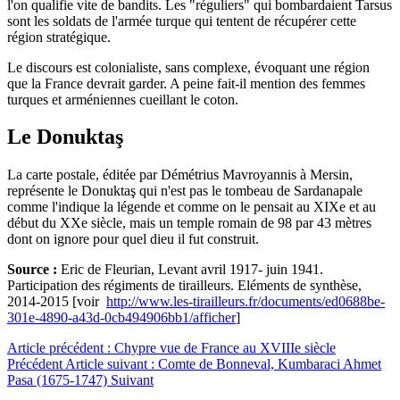
l'on qualifie vite de bandits. Les "réguliers" qui bombardaient Tarsus
sont les soldats de l'armée turque qui tentent de récupérer cette
région stratégique.
Le discours est colonialiste, sans complexe, évoquant une région
que la France devrait garder. A peine fait-il mention des femmes
turques et arméniennes cueillant le coton.
Le Donuktaş
La carte postale, éditée par Démétrius Mavroyannis à Mersin,
représente le Donuktaş qui n'est pas le tombeau de Sardanapale
comme l'indique la légende et comme on le pensait au XIXe et au
début du XXe siècle, mais un temple romain de 98 par 43 mètres
dont on ignore pour quel dieu il fut construit.
Source :
Eric de Fleurian, Levant avril 1917- juin 1941.
Participation des régiments de tirailleurs. Eléments de synthèse,
2014-2015 [voir
http://www.les-tirailleurs.fr/documents/ed0688be-
301e-4890-a43d-0cb494906bb1/afficher
]
Article précédent : Chypre vue de France au XVIIIe siècle
Précédent
Article suivant : Comte de Bonneval, Kumbaraci Ahmet
Pasa (1675-1747)
Suivant