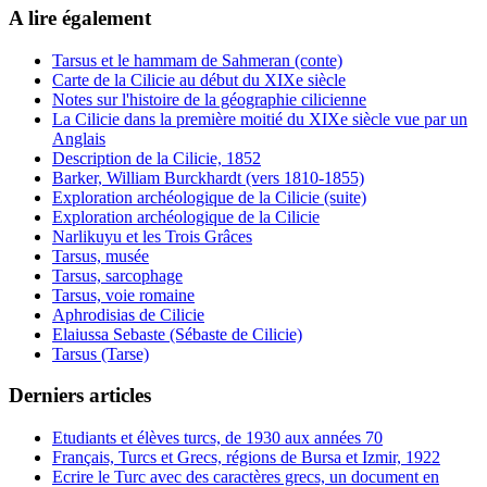
A lire également
Tarsus et le hammam de Sahmeran (conte)
Carte de la Cilicie au début du XIXe siècle
Notes sur l'histoire de la géographie cilicienne
La Cilicie dans la première moitié du XIXe siècle vue par un
Anglais
Description de la Cilicie, 1852
Barker, William Burckhardt (vers 1810-1855)
Exploration archéologique de la Cilicie (suite)
Exploration archéologique de la Cilicie
Narlikuyu et les Trois Grâces
Tarsus, musée
Tarsus, sarcophage
Tarsus, voie romaine
Aphrodisias de Cilicie
Elaiussa Sebaste (Sébaste de Cilicie)
Tarsus (Tarse)
Derniers articles
Etudiants et élèves turcs, de 1930 aux années 70
Français, Turcs et Grecs, régions de Bursa et Izmir, 1922
Ecrire le Turc avec des caractères grecs, un document en