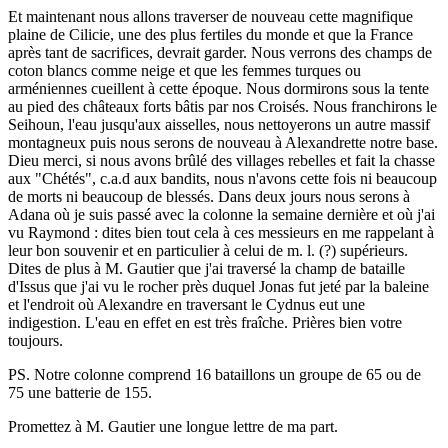
Et maintenant nous allons traverser de nouveau cette magnifique
plaine de Cilicie, une des plus fertiles du monde et que la France
après tant de sacrifices, devrait garder. Nous verrons des champs de
coton blancs comme neige et que les femmes turques ou
arméniennes cueillent à cette époque. Nous dormirons sous la tente
au pied des châteaux forts bâtis par nos Croisés. Nous franchirons le
Seihoun, l'eau jusqu'aux aisselles, nous nettoyerons un autre massif
montagneux puis nous serons de nouveau à Alexandrette notre base.
Dieu merci, si nous avons brûlé des villages rebelles et fait la chasse
aux "Chétés", c.a.d aux bandits, nous n'avons cette fois ni beaucoup
de morts ni beaucoup de blessés. Dans deux jours nous serons à
Adana où je suis passé avec la colonne la semaine dernière et où j'ai
vu Raymond : dites bien tout cela à ces messieurs en me rappelant à
leur bon souvenir et en particulier à celui de m. l. (?) supérieurs.
Dites de plus à M. Gautier que j'ai traversé la champ de bataille
d'Issus que j'ai vu le rocher près duquel Jonas fut jeté par la baleine
et l'endroit où Alexandre en traversant le Cydnus eut une
indigestion. L'eau en effet en est très fraîche. Prières bien votre
toujours.
PS. Notre colonne comprend 16 bataillons un groupe de 65 ou de
75 une batterie de 155.
Promettez à M. Gautier une longue lettre de ma part.