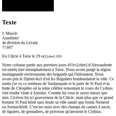
Texte
J. Mascle
Aumônier
4e division du Levant
??.607
En Cilicie à Tarse le 29 oct.
[obre]
1920
Notre colonne partie aux premiers jours d'Oct.[obre] d'Alexandrette
est entrée hier triomphalement à Tarse. Nous avons purgé la région
montagnarde environnante des brigands qui l'infestaient. Nous
avons pris le Djebel-Kef d'où les Réguliers bombardaient la ville. Ce
matin j'ai vu ce tombeau de Sardanapale et le puits de St Paul et la
butte de Cléopâtre où la reine célèbre remontant le cours du Cydnus
vint rendre visite à Antoine. Comme lui vous le savez mieux que
moi, Cicéron fut ici gouverneur de la Cilicie. mais plus que ce grand
homme St Paul bénit sans doute sa ville natale que fonda Nemrod
ou Sennachérib. C'est un oasis avec des champs de cannes à sucre,
de figuiers, de grenadiers, de poivrons qu'arrosent le Cydnus.