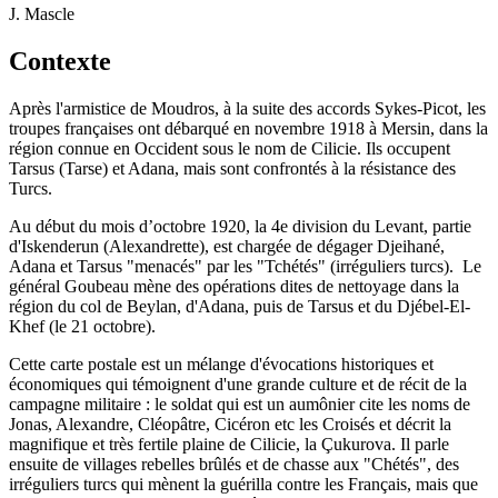
J. Mascle
Contexte
Après l'armistice de Moudros, à la suite des accords Sykes-Picot, les
troupes françaises ont débarqué en novembre 1918 à Mersin, dans la
région connue en Occident sous le nom de Cilicie. Ils occupent
Tarsus (Tarse) et Adana, mais sont confrontés à la résistance des
Turcs.
Au début du mois d’octobre 1920, la 4e division du Levant, partie
d'Iskenderun (Alexandrette), est chargée de dégager Djeihané,
Adana et Tarsus "menacés" par les "Tchétés" (irréguliers turcs). Le
général Goubeau mène des opérations dites de nettoyage dans la
région du col de Beylan, d'Adana, puis de Tarsus et du Djébel-El-
Khef (le 21 octobre).
Cette carte postale est un mélange d'évocations historiques et
économiques qui témoignent d'une grande culture et de récit de la
campagne militaire : le soldat qui est un aumônier cite les noms de
Jonas, Alexandre, Cléopâtre, Cicéron etc les Croisés et décrit la
magnifique et très fertile plaine de Cilicie, la Çukurova. Il parle
ensuite de villages rebelles brûlés et de chasse aux "Chétés", des
irréguliers turcs qui mènent la guérilla contre les Français, mais que