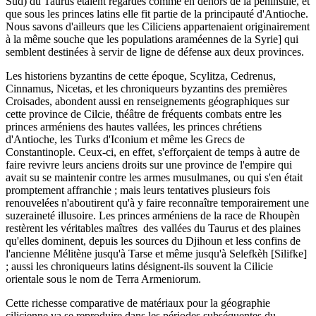
Sud) du Taurus étaient regardés comme en dehors de la péninsule, et
que sous les princes latins elle fit partie de la principauté d'Antioche.
Nous savons d'ailleurs que les Ciliciens appartenaient originairement
à la même souche que les populations araméennes de la Syrie] qui
semblent destinées à servir de ligne de défense aux deux provinces.
Les historiens byzantins de cette époque, Scylitza, Cedrenus,
Cinnamus, Nicetas, et les chroniqueurs byzantins des premières
Croisades, abondent aussi en renseignements géographiques sur
cette province de Cilcie, théâtre de fréquents combats entre les
princes arméniens des hautes vallées, les princes chrétiens
d'Antioche, les Turks d'Iconium et même les Grecs de
Constantinople. Ceux-ci, en effet, s'efforçaient de temps à autre de
faire revivre leurs anciens droits sur une province de l'empire qui
avait su se maintenir contre les armes musulmanes, ou qui s'en était
promptement affranchie ; mais leurs tentatives plusieurs fois
renouvelées n'aboutirent qu'à y faire reconnaître temporairement une
suzeraineté illusoire. Les princes arméniens de la race de Rhoupèn
restèrent les véritables maîtres des vallées du Taurus et des plaines
qu'elles dominent, depuis les sources du Djihoun et less confins de
l'ancienne Mélitène jusqu'à Tarse et même jusqu'à Selefkèh [Silifke]
; aussi les chroniqueurs latins désignent-ils souvent la Cilicie
orientale sous le nom de Terra Armeniorum.
Cette richesse comparative de matériaux pour la géographie
cilicienne va se reproduire dans les périodes subséquentes du