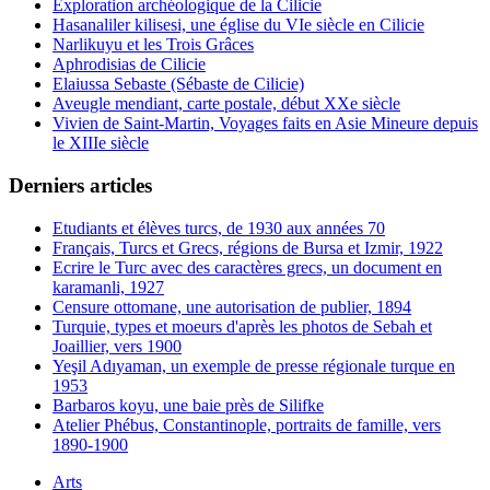
Exploration archéologique de la Cilicie
Hasanaliler kilisesi, une église du VIe siècle en Cilicie
Narlikuyu et les Trois Grâces
Aphrodisias de Cilicie
Elaiussa Sebaste (Sébaste de Cilicie)
Aveugle mendiant, carte postale, début XXe siècle
Vivien de Saint-Martin, Voyages faits en Asie Mineure depuis
le XIIIe siècle
Derniers articles
Etudiants et élèves turcs, de 1930 aux années 70
Français, Turcs et Grecs, régions de Bursa et Izmir, 1922
Ecrire le Turc avec des caractères grecs, un document en
karamanli, 1927
Censure ottomane, une autorisation de publier, 1894
Turquie, types et moeurs d'après les photos de Sebah et
Joaillier, vers 1900
Yeşil Adıyaman, un exemple de presse régionale turque en
1953
Barbaros koyu, une baie près de Silifke
Atelier Phébus, Constantinople, portraits de famille, vers
1890-1900
Arts