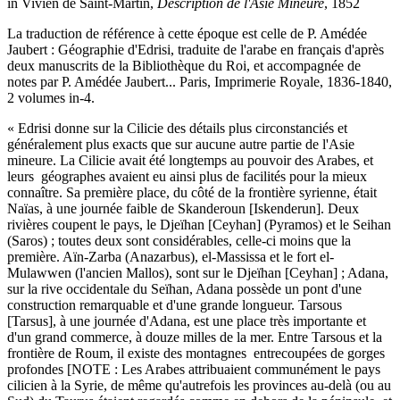
in Vivien de Saint-Martin,
Description de l'Asie Mineure
, 1852
La traduction de référence à cette époque est celle de P. Amédée
Jaubert : Géographie d'Edrisi, traduite de l'arabe en français d'après
deux manuscrits de la Bibliothèque du Roi, et accompagnée de
notes par P. Amédée Jaubert... Paris, Imprimerie Royale, 1836-1840,
2 volumes in-4.
« Edrisi donne sur la Cilicie des détails plus circonstanciés et
généralement plus exacts que sur aucune autre partie de l'Asie
mineure. La Cilicie avait été longtemps au pouvoir des Arabes, et
leurs géographes avaient eu ainsi plus de facilités pour la mieux
connaître. Sa première place, du côté de la frontière syrienne, était
Naïas, à une journée faible de Skanderoun [Iskenderun]. Deux
rivières coupent le pays, le Djeïhan [Ceyhan] (Pyramos) et le Seihan
(Saros) ; toutes deux sont considérables, celle-ci moins que la
première. Aïn-Zarba (Anazarbus), el-Massissa et le fort el-
Mulawwen (l'ancien Mallos), sont sur le Djeïhan [Ceyhan] ; Adana,
sur la rive occidentale du Seïhan, Adana possède un pont d'une
construction remarquable et d'une grande longueur. Tarsous
[Tarsus], à une journée d'Adana, est une place très importante et
d'un grand commerce, à douze milles de la mer. Entre Tarsous et la
frontière de Roum, il existe des montagnes entrecoupées de gorges
profondes [NOTE : Les Arabes attribuaient communément le pays
cilicien à la Syrie, de même qu'autrefois les provinces au-delà (ou au