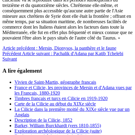
treizième et du quatorzième siècles. Chrétienne elle-même, et
conséquemment plus accessible qu'aucune autre partie de l'Asie
mineure aux chrétiens de Syrie dont elle était la frontière ; offrant en
même temps, par sa situation maritime, de nombreuses facilités de
commerce dont les Italiens étaient alors les facteurs dans toute la
Méditerranée, elle fut en effet plus fréquenté et mieux connue que ne
pouvaient l'être alors le pays situés de l'autre côté du Taurus. »
Article précédent : Mersin, Dionysos, la panthère et le faune
Précédent
Article suivant : Pachalik d'Adana par Katib Tchelebi
Suivant
A lire également
Vivien de Saint-Martin, géographe français
France et Cilicie, les provinces de Mersin et d'Adana vues par
les Français, 1880-1920
Timbres français et turcs en Cilicie en 1919-1920
Carte de la Cilicie au début du XIXe siècle
La Cilicie dans la première moitié du XIXe siècle vue par un
Anglais
Description de la Cilicie, 1852
Barker, William Burckhardt (vers 1810-1855)
Exploration archéologique de la Cilicie (suite)