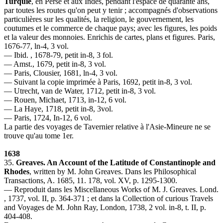
Turquie
, en Perse et aux Indes, pendant l'espace de quarante ans,
par toutes les routes qu'on peut y tenir ; accompagnés d'observations
particulières sur les qualités, la religion, le gouvernement, les
coutumes et le commerce de chaque pays; avec les figures, les poids
et la valeur des monnoies. Enrichis de cartes, plans et figures. Paris,
1676-77, ln-4, 3 vol.
— Ibid. , 1678-79, petit in-8, 3 fol.
— Amst., 1679, petit in-8, 3 vol.
— Paris, Clousier, 1681, ln-4, 3 vol.
— Suivant la copie imprimée à Paris, 1692, petit in-8, 3 vol.
— Utrecht, van de Water, 1712, petit in-8, 3 vol.
— Rouen, Michaet, 1713, in-12, 6 vol.
— La Haye, 1718, petit in-8, 3vol.
— Paris, 1724, In-12, 6 vol.
La partie des voyages de Tavernier relative à l'Asie-Mineure ne se
trouve qu'au tome 1er.
1638
35.
Greaves. An Account of the Latitude of Constantinople and
Rhodes
, written by M. John Greaves. Dans les Philosophical
Transactions, A. 1685, 11. 178, vol. XV, p. 1295-1300.
— Reproduit dans les Miscellaneous Works of M. J. Greaves. Lond.
, 1737, vol. II, p. 364-371 ; et dans la Collection of curious Travels
and Voyages de M. John Ray, London, 1738, 2 vol. in-8, t. II, p.
404-408.