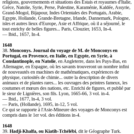
religions, gouvernements et situations des Estais et royaumes d'Italie,
Grèce, Natolie, Syrie, Perse, Palestine, Karaménie, Kaldée, Assyrie,
Grand-Mogol, Bijapour, Indes Orientales des Portugais, Arabie,
Egypte, Hollande, Grande-Bretagne, Irlande, Dannemark, Pologne,
isles et autres lieux d'Europe, Asie et Affrique, où il a séjourné, le
tout enrichy de belles figures... Paris, Clouzier, 1653, In-4.
— Ibid., 1657, In-4.
1648
38.
Monconys. Journal du voyage de M. de Monconys en
Portugal, en Provence, en Italie, en Egypte, en Syrie, à
Conslantinople, en Natolie
, en Angleterre, dans les Pays-Bas, en
Allemagne, en Espagne, où les savants trouveront un nombre infini
de nouveautés en machines de mathématiques, expériences de
physique, curiosités de chimie... outre la description de divers
animaux et de plantes rares... les ouvrages des peintres fameux, les
coutumes et mœurs des nations, etc. Enrichi de figures, et publié par
le sieur de Lignières, son fils. Lyon, 1665-66, 3 vol. in-4.
— Ibid., 1677, ln-4, 3 vol.
— Paris, (Hollande), 1695, in-12, 5 vol.
Ce qui se rapporte à l'Asie-Mineure des voyages de Monconys est
compris dans le 1er vol. des éditions in-4.
1648
39.
Hadji-Khalfa, ou Kiatib-Tchélébi
, dit le Géographe Turk.