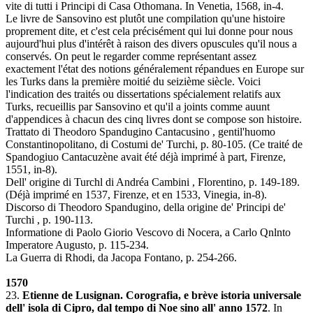
vite di tutti i Principi di Casa Othomana. In Venetia, 1568, in-4.
Le livre de Sansovino est plutôt une compilation qu'une histoire
proprement dite, et c'est cela précisément qui lui donne pour nous
aujourd'hui plus d'intérêt à raison des divers opuscules qu'il nous a
conservés. On peut le regarder comme représentant assez
exactement l'état des notions généralement répandues en Europe sur
les Turks dans la première moitié du seizième siècle. Voici
l'indication des traités ou dissertations spécialement relatifs aux
Turks, recueillis par Sansovino et qu'il a joints comme auunt
d'appendices à chacun des cinq livres dont se compose son histoire.
Trattato di Theodoro Spandugino Cantacusino , gentil'huomo
Constantinopolitano, di Costumi de' Turchi, p. 80-105. (Ce traité de
Spandogiuo Cantacuzène avait été déjà imprimé à part, Firenze,
1551, in-8).
Dell' origine di Turchl di Andréa Cambini , Florentino, p. 149-189.
(Déjà imprimé en 1537, Firenze, et en 1533, Vinegia, in-8).
Discorso di Theodoro Spandugino, della origine de' Principi de'
Turchi , p. 190-113.
Informatione di Paolo Giorio Vescovo di Nocera, a Carlo Qnlnto
Imperatore Augusto, p. 115-234.
La Guerra di Rhodi, da Jacopa Fontano, p. 254-266.
1570
23.
Etienne de Lusignan. Corografia, e brève istoria universale
dell' isola di Cipro, dal tempo di Noe sino all' anno 1572
. In