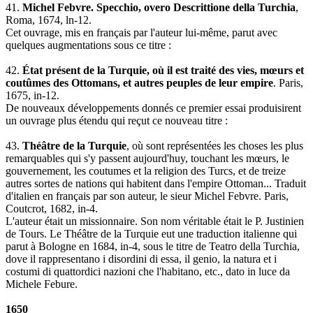
41.
Michel Febvre. Specchio, overo Descrittione della Turchia
,
Roma, 1674, ln-12.
Cet ouvrage, mis en français par l'auteur lui-même, parut avec
quelques augmentations sous ce titre :
42.
État présent de la Turquie, où il est traité des vies, mœurs et
coutûmes des Ottomans, et autres peuples de leur empire
. Paris,
1675, in-12.
De nouveaux développements donnés ce premier essai produisirent
un ouvrage plus étendu qui reçut ce nouveau titre :
43.
Théâtre de la Turquie
, où sont représentées les choses les plus
remarquables qui s'y passent aujourd'huy, touchant les mœurs, le
gouvernement, les coutumes et la religion des Turcs, et de treize
autres sortes de nations qui habitent dans l'empire Ottoman... Traduit
d'italien en français par son auteur, le sieur Michel Febvre. Paris,
Coutcrot, 1682, in-4.
L'auteur était un missionnaire. Son nom véritable était le P. Justinien
de Tours. Le Théâtre de la Turquie eut une traduction italienne qui
parut à Bologne en 1684, in-4, sous le titre de Teatro della Turchia,
dove il rappresentano i disordini di essa, il genio, la natura et i
costumi di quattordici nazioni che l'habitano, etc., dato in luce da
Michele Febure.
1650