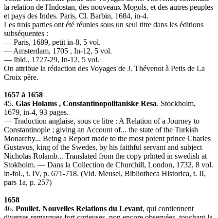
la relation de l'Indostan, des nouveaux Mogols, et des autres peuples
et pays des Indes. Paris, Cl. Barbin, 1684, in-4.
Les trois parties ont été réunies sous un seul titre dans les éditions
subséquentes :
— Paris, 1689, petit in-8, 5 vol.
— Amsterdam, 1705 , In-12, 5 vol.
— Ibid., 1727-29, In-12, 5 vol.
On attribue la rédaction des Voyages de J. Thévenot à Petis de La
Croix père.
1657 à 1658
45.
Glas Holams , Constantinopolitaniske Resa
. Stockholm,
1679, in-4, 93 pages.
— Traduction anglaise, sous ce litre : A Relation of a Journey to
Constantinople ; giving an Account of... the state of the Turkish
Monarchy... Being a Report made to the most potent prince Charles
Gustavus, king of the Swedes, by his faithful servant and subject
Nicholas Rolamb... Translated from the copy prlnted in swedish at
Stokholm. — Dans la Collection de Churchill, London, 1732, 8 vol.
in-fol., t. IV, p. 671-718. (Vid. Meusel, Bibliotheca Historica, t. II,
pars 1a, p. 257)
1658
46.
Poullet. Nouvelles Relations du Levant
, qui contiennent
diverses remarques fort curieuses, non encore observées, touchant la