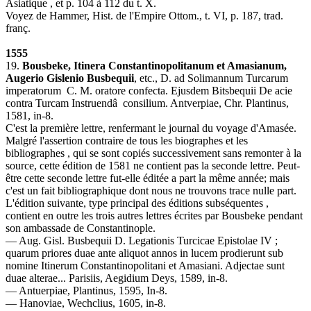
Asiatique , et p. 104 à 112 du t. X.
Voyez de Hammer, Hist. de l'Empire Ottom., t. VI, p. 187, trad.
franç.
1555
19.
Bousbeke, Itinera Constantinopolitanum et Amasianum,
Augerio Gislenio Busbequii
, etc., D. ad Solimannum Turcarum
imperatorum C. M. oratore confecta. Ejusdem Bitsbequii De acie
contra Turcam Instruendâ consilium. Antverpiae, Chr. Plantinus,
1581, in-8.
C'est la première lettre, renfermant le journal du voyage d'Amasée.
Malgré l'assertion contraire de tous les biographes et les
bibliographes , qui se sont copiés successivement sans remonter à la
source, cette édition de 1581 ne contient pas la seconde lettre. Peut-
être cette seconde lettre fut-elle éditée a part la même année; mais
c'est un fait bibliographique dont nous ne trouvons trace nulle part.
L'édition suivante, type principal des éditions subséquentes ,
contient en outre les trois autres lettres écrites par Bousbeke pendant
son ambassade de Constantinople.
— Aug. Gisl. Busbequii D. Legationis Turcicae Epistolae IV ;
quarum priores duae ante aliquot annos in lucem prodierunt sub
nomine Itinerum Constantinopolitani et Amasiani. Adjectae sunt
duae alterae... Parisiis, Aegidium Deys, 1589, in-8.
— Antuerpiae, Plantinus, 1595, In-8.
— Hanoviae, Wechclius, 1605, in-8.