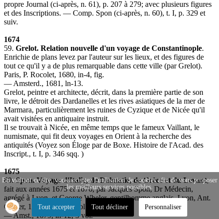
propre Journal (ci-après, n. 61), p. 207 à 279; avec plusieurs figures
et des Inscriptions. — Comp. Spon (ci-après, n. 60), t. I, p. 329 et
suiv.
1674
59.
Grelot. Relation nouvelle d'un voyage de Constantinople
.
Enrichie de plans levez par l'auteur sur les lieux, et des figures de
tout ce qu'il y a de plus remarquable dans cette ville (par Grelot).
Paris, P. Rocolet, 1680, in-4, fig.
— Amsterd., 1681, ln-13.
Grelot, peintre et architecte, décrit, dans la première partie de son
livre, le détroit des Dardanelles et les rives asiatiques de la mer de
Marmara, particulièrement les ruines de Cyzique et de Nicée qu'il
avait visitées en antiquaire instruit.
Il se trouvait à Nicée, en même temps que le fameux Vaillant, le
numismate, qui fit deux voyages en Orient à la recherche des
antiquités (Voyez son Éloge par de Boxe. Histoire de l'Acad. des
Inscript., t. I, p. 346 sqq. )
1675
60.
Spon. Voyage d'Italie, de Dalmatie, de Grèce et du Levant
,
En visitant ce site, vous acceptez l'utilisation de cookies afin de vous proposer
les meilleurs services possibles.
fait aux années 1675 et 1676, par Jacques Spon, Dr Médecin,
agrégé à Lyon, et George Wheler, gentilhomme anglais. Lyon, Ant.
Cellier, 1678, ln-12, 3 vol., cartes et fig.
Tout accepter
Tout décliner
Personnaliser
— Amst., 1679, in-12, 3 vol.