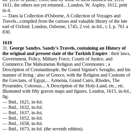
1611, the others not yet returned... London, W. Aspley, 1612, petit
in-4.
— Dans la Collection d'Osborne, A Collection of Voyages and
Travels...compiled from the curious and valuable library of the late
earl of Oxford. London, Osborne, 1745, 2 vol. in-fol., t. I, p. 761 a
830.
1610
31.
George Sandys. Sandy's Travels, containing an History of
the original and present state of the Turkish Empire
: their laws,
Government, Policy, Military Force, Courts of Justice, and
Commerce.The Mahometan Religion and Ceremonies ; a
Description of Constantinople, the Grand Signior's Seraglio, and his
manner of living : also of Greece, with the Religion and Customs of
the Grecians, of Egypt,... Armenia, Grand Cairo, Rhodes, The
Pyramides, Colossus... A Description of the Holy-Land, etc., etc.
Illustrated with fifty graven maps and figures. London, 1615, in-fol.,
fig.
— Ibid., 1621, in-fol.
— Ibid., 1632, in-fol.
— Ibid., 1637, in-foi.
— Ibid., 1652, in-fol.
— Ibid., 1658, in-fol.
— Ibid., 1673, in-fol. (the seventh edition).