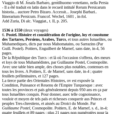
Viaggio di M. Josafa Barbaro, gentilhuomo venetiano, nella Persia
- Il a été traduit en latin dans le recueil intitulé Rerum Persicarum
historia... auctore Petro Bizaro. Accessit... Josephi Barbari..
Itinerarium Persicum. Francof. Wechel, 1601 , in-fol.
Add Zuria, Di alc. Viaggiat., t. II, p. 205.
1536 à 1550
(deux voyages)
6.
Postel. Histoire et considération de l'origine, loy et coustume
des Tartares, Persiens, Arabes, Turcs
, et tous autres Ismaelites, ou
Muhamediques, dicts par nous Mahomatains, ou Sarrazins (Par
Guill. Postel). Poitiers, Enguilbert de Marnef, sans date, in-4, 56
pages.
De la République des Turcs : et là où l'occasion s'offrera, des meurs
et loys de tous Muhamédistes, par Guillaume Postel, Cosmopolite.
Avec une table bien ample, des choses plus notables, contenues en
tous les livres. A Poitiers, E. de Marnef, sans date, in-4 ; quatre
feuillets préliminaires, et 127 pages.
La tierce partie des Orientales Histoires, ov est exposée la
Condition, Puissance et Reuenu de l'Empire Turquesque : avec
toutes les provinces et païs généralement depuis 950 ans en ça par
tous Ismaélites conquis. Pour donner, auec telle cognoissance,
vouloir et moyen de tels païs et richesses conquerir aus Princes et
peuples Tres-chrestiens, et aisnés au Droict du Monde. Par
Guillaume Postel,
Cosmopolite. Poitiers, E. de Marnef, s. d., in-4;
quatre feuillets et 89 pages ; plus 21 pages non numérotées pour la