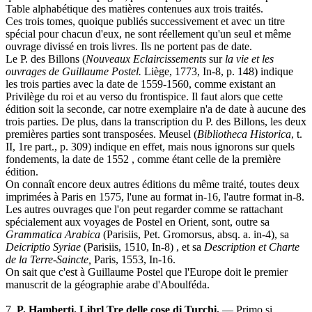
Table alphabétique des matières contenues aux trois traités.
Ces trois tomes, quoique publiés successivement et avec un titre
spécial pour chacun d'eux, ne sont réellement qu'un seul et même
ouvrage divissé en trois livres. Ils ne portent pas de date.
Le P. des Billons (
Nouveaux Eclaircissements
sur
la vie et les
ouvrages de Guil
laume Postel.
Liège, 1773, In-8, p. 148) indique
les trois parties avec la date de 1559-1560, comme existant an
Privilège du roi et au verso du frontispice. Il faut alors que cette
édition soit la seconde, car notre exemplaire n'a de date à aucune des
trois parties. De plus, dans la transcription du P. des Billons, les deux
premières parties sont transposées. Meusel (
Bibliotheca Historica
, t.
II, 1re part., p. 309) indique en effet, mais nous ignorons sur quels
fondements, la date de 1552 , comme étant celle de la première
édition.
On connaît encore deux autres éditions du même traité, toutes deux
imprimées à Paris en 1575, l'une au format in-16, l'autre format in-8.
Les autres ouvrages que l'on peut regarder comme se rattachant
spécialement aux voyages de Postel en Orient, sont, outre sa
Grammatica Arabica
(Parisiis, Pet. Gromorsus, absq. a. in-4), sa
Deicriptio Syriae
(Parisiis, 1510, In-8) , et sa
Description et Charte
de la Terre-Saincte,
Paris, 1553, In-16.
On sait que c'est à Guillaume Postel que l'Europe doit le premier
manuscrit de la géographie arabe d'Aboulféda.
7.
P. Hamberti. Librl Tre delle cose di Turchi.
— Primo si