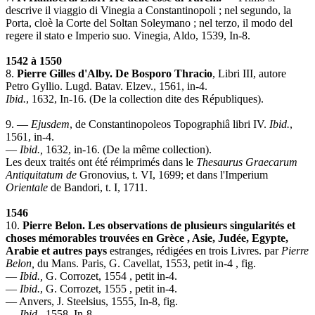
descrive il viaggio di Vinegia a Constantinopoli ; nel segundo, la
Porta, cloè la Corte del Soltan Soleymano ; nel terzo, il modo del
regere il stato e Imperio suo. Vinegia, Aldo, 1539, In-8.
1542 à 1550
8.
Pierre Gilles d'Alby. De Bosporo Thracio
, Libri III, autore
Petro Gyllio. Lugd. Batav. Elzev., 1561, in-4.
Ibid.
, 1632, In-16. (De la collection dite des Républiques).
9. —
Ejusdem
, de Constantinopoleos Topographiâ libri IV.
Ibid.
,
1561, in-4.
—
Ibid.,
1632, in-16. (De la même collection).
Les deux traités ont été réimprimés dans le
Thesaurus Graecarum
Antiquitatum de
Gronovius, t. VI, 1699; et dans l'Imperium
Orientale
de Bandori, t. I, 1711.
1546
10.
Pierre Belon. Les observations de plusieurs singularités et
choses
mémorables trouvées en Grèce , Asie, Judée, Egypte,
Arabie et autres pays
estranges, rédigées en trois Livres. par
Pierre
Belon,
du Mans. Paris, G. Cavellat, 1553, petit in-4 , fig.
—
Ibid.,
G. Corrozet, 1554 , petit in-4.
—
Ibid.
, G. Corrozet, 1555 , petit in-4.
— Anvers, J. Steelsius, 1555, In-8, fig.
—
Ibid.,
1558, In-8.