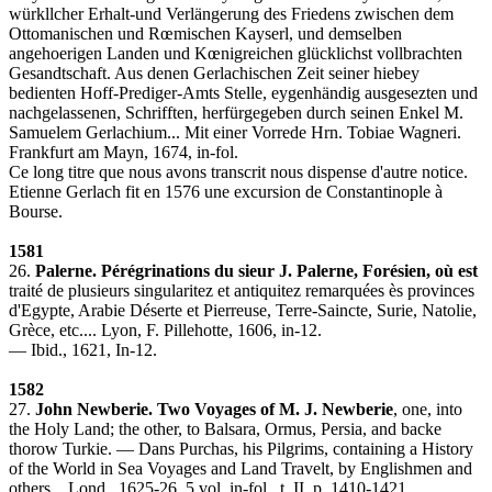
würkllcher Erhalt-und Verlängerung des Friedens zwischen dem
Ottomanischen und Rœmischen Kayserl, und demselben
angehoerigen Landen und Kœnigreichen glücklichst vollbrachten
Gesandtschaft. Aus denen Gerlachischen Zeit seiner hiebey
bedienten Hoff-Prediger-Amts Stelle, eygenhändig ausgesezten und
nachgelassenen, Schrifften, herfürgegeben durch seinen Enkel M.
Samuelem Gerlachium... Mit einer Vorrede Hrn. Tobiae Wagneri.
Frankfurt am Mayn, 1674, in-fol.
Ce long titre que nous avons transcrit nous dispense d'autre notice.
Etienne Gerlach fit en 1576 une excursion de Constantinople à
Bourse.
1581
26.
Palerne. Pérégrinations du sieur J. Palerne, Forésien, où est
traité de plusieurs singularitez et antiquitez remarquées ès provinces
d'Egypte, Arabie Déserte et Pierreuse, Terre-Saincte, Surie, Natolie,
Grèce, etc.... Lyon, F. Pillehotte, 1606, in-12.
— Ibid., 1621, In-12.
1582
27.
John Newberie. Two Voyages of M. J. Newberie
, one, into
the Holy Land; the other, to Balsara, Ormus, Persia, and backe
thorow Turkie. — Dans Purchas, his Pilgrims, containing a History
of the World in Sea Voyages and Land Travelt, by Englishmen and
others... Lond., 1625-26, 5 vol. in-fol., t. II, p. 1410-1421.