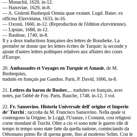
— Monachii, 1620, in-12.
— Hanoviae, 1629, in-8.
— A. Gislenii Busbequii Omnia quae exstant. Lugd. Batav. ex
officina Elzeviriana, 1633, in-16.
— Oxonii, 1660, in-12. (Reproduction de l'édition elzevirienne).
— Lipsiae, 1688, in-12.
— Basileae, 1740, in-8.
Il y a deux traductions françaises des lettres de Bousbeke. La
première ne donne que les lettres écrites de Turquie; la seconde y
ajoute d'autres lettres politiques relatives aux affaires des cours
d'Europe.
20.
Ambassades et Voyages en Turquie et Amasie
, de M.
Busbequius,
traduits en français par Gandon. Paris, P. David, 1606, in-8.
21.
Lettres du baron de Busbec
,... traduites en français, avec
notes, par l'abbé de Foy. Paris, Bauche, 1748, in-12, 3 vol.
22.
Fr. Sansovino. Historla Universale dell' origine et Imperio
de' Turchi
; raccolta da M. Francisco Sansovino. Nella quale si
contengono la Origine, le Lcggl, l'Usanze, i Costumi, cosi religiosi
corne mondant di Turchi. Oltre a cio vi sono tutte le guerre elle di
tempo in tempo sono state fatte da quella natione, cominciando da
Othomano primo Re di questa gente, fino al moderno Selim. Con le