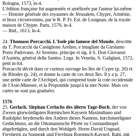
Bologna, 1573, in-4.
L'édition française fut augmentée et améliorée par l'auteur lui-même
— Histoire générale des royaumes de Jérusalem, Chypre, Arménie,
et lieux circonvoisins, par le R. P. Fr. Est. de Lusignan, de la royale
maison de Chypre. Paris, 1579, in-4.
— Ibid., 1613, ln-4.
24.
Thomaso Porcacchi. L'Isole piu famose del Mondo
, descritte
da T. Porcacchi da Castiglione Arelino, e intagliate da Girolamo
Porro Padovano. Al Sereniss. principe et sig. il S. Don Giovanni
d'Austria, général della Santiss. Lega. In Venetia, S. Galiglani, 1572,
petit in-fol.
Porcacchi décrit dans ce curieux ouvrage les Iles de Cypre (p. 20) et
de Rhodes (p. 24), et donne la carte de ces deux îles. Il y a p. 27,
une petite carte de l'Archipel, qui comprend toute la cote occidentale
de l'Asie-Mineure, et la Propontide jusqu'à la mer Noire. Mais ces
cartes ne sont pas graduées.
1576
25.
Gerlach. Slephan Cerlachs des ältern Tage-Buch
, der von
Zween glorwürdigsten Rœmischen Kaysern Maximiliano und
Rudolpho beyderselts den Andern dieses Namens, hœchstseeligster
Gedächtniss, an die Ottomannische Pforte zu Constantlnopel
abgefertiglen, und durch den Wohlgeb. Herrn David Ungnad,
Freyherrn zu Sonnegk und Freyburg Roemisch-Kayserl. Raht, mit