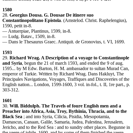
1580
28.
Georgius Dousa. G. Dousae De itinere suo
Constantinopolitano Epistola
. (Amstelod. Christ. Raphelengius),
1590, petit in-8.
— Antuerpiae, Plantinus, 1599, in-8.
— Ludg. Batav., 1509, in-8.
— Dans le Thesaurus Graec. Antiquit. de Gronovius, t. VI, 1699.
1593
29.
Richard Wrag. A Description of a voyage to Constantinople
and Syria
, begun the 21 of march 1593, and ended the 9 of aug.
1595... by M Edw. Barton, H. M. ambassador to sultan Murad Can,
emperor of Turkie. Written by Richard Wrag. Dans Hakluyt, The
Principales Navigations, Voyages, Traffiques and Discoveries of the
English nation... London, 1599-1600, 3 vol. in-fol., t. II, 1re part., p.
303-312.
1601
30.
Will. Biddulph. The Travels of foure English men and a
Preacher into Africa, Asia, Troy, Bythinia, Thracia, and to the
Black Sea
; and into Syria, Cilicia, Pisidia, Mesopotamia,
Damascus, Canaan, Galile, Samaria, Judea, Palestina, Jerusalem,
Jericho, and to the Red Sea : and to sundry other places. Begunne in
the yeere of jubile, 1600, and by some of them finished the yeere