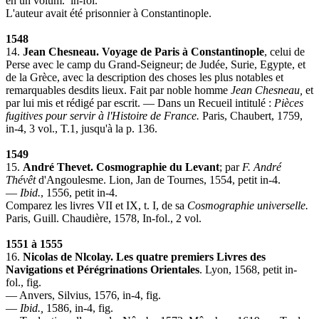
en un volum. in-fol.
L'auteur avait été prisonnier à Constantinople.
1548
14.
Jean Chesneau. Voyage de Paris à Constantinople
, celui de
Perse avec le camp du Grand-Seigneur; de Judée, Surie, Egypte, et
de la Grèce, avec la description des choses les plus notables et
remarquables desdits lieux. Fait par noble homme
Jean Chesneau,
et
par lui mis et rédigé par escrit. — Dans un Recueil intitulé :
Pièces
fugitives pour servir à l'His
toire de France.
Paris, Chaubert, 1759,
in-4, 3 vol., T.1, jusqu'à la p. 136.
1549
15.
André Thevet. Cosmographie du Levant
; par
F. André
Thé
vêt
d'Angoulesme. Lion, Jan de Tournes, 1554, petit in-4.
—
Ibid.
, 1556, petit in-4.
Comparez les livres VII et IX, t. I, de sa
Cosmographie universelle.
Paris, Guill. Chaudière, 1578, In-fol., 2 vol
.
1551 à 1555
16.
Nicolas de Nlcolay. Les quatre premiers Livres des
Navigations et Pérégrinations Orientales
. Lyon, 1568, petit in-
fol., fig.
— Anvers, Silvius, 1576, in-4, fig.
—
Ibid.,
1586, in-4, fig.