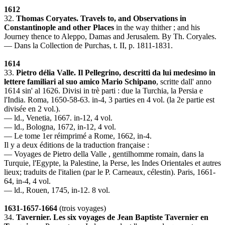
1612
32.
Thomas Coryates. Travels to, and Observations in
Constantinople and other Places
in the way thither ; and his
Journey thence to Aleppo, Damas and Jerusalem. By Th. Coryales.
— Dans la Collection de Purchas, t. II, p. 1811-1831.
1614
33.
Pietro délia Valle. Il Pellegrino, descritti da lui medesimo in
lettere familiari al suo amico Mario Schipano
, scritte dall' anno
1614 sin' al 1626. Divisi in trè parti : due la Turchia, la Persia e
l'India. Roma, 1650-58-63. in-4, 3 parties en 4 vol. (la 2e partie est
divisée en 2 vol.).
— ld., Venetia, 1667. in-12, 4 vol.
— ld., Bologna, 1672, in-12, 4 vol.
— Le tome 1er réimprimé a Rome, 1662, in-4.
Il y a deux éditions de la traduction française :
— Voyages de Pietro della Valle , gentilhomme romain, dans la
Turquie, l'Egypte, la Palestine, la Perse, les Indes Orientales et autres
lieux; traduits de l'italien (par le P. Carneaux, célestin). Paris, 1661-
64, in-4, 4 vol.
— ld., Rouen, 1745, in-12. 8 vol.
1631-1657-1664
(trois voyages)
34.
Tavernier. Les six voyages de Jean Baptiste Tavernier en