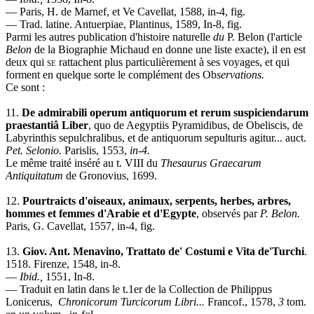
— Paris, H. de Marnef, et Ve Cavellat, 1588, in-4, fig.
— Trad. latine. Antuerpiae, Plantinus, 1589, In-8, fig.
Parmi les autres publication d'histoire naturelle
du
P. Belon (l'article
Belon
de la Biographie Michaud en donne une liste exacte), il en est
deux qui
se
rattachent plus particulièrement à ses voyages, et qui
forment en quelque sorte le complément des Ob
servations.
Ce sont :
11.
De admirabili operum antiquorum et rerum suspiciendarum
praestantiâ Liber
, quo de Aegyptiis Pyramidibus, de Obeliscis, de
Labyrinthis sepulchralibus, et de antiquorum sepulturis agitur... auct.
Pet. Selonio.
Parislis, 1553,
in-4.
Le même traité inséré au t. VIII du
Thesaurus Graecarum
Antiquitatum
de Gronovius, 1699.
12.
Pourtraicts d'oiseaux, animaux, serpents, herbes, arbres,
hommes et femmes d'Arabie et d'Egypte
, observés par
P. Belon.
Paris, G. Cavellat, 1557, in-4, fig.
13.
Giov. Ant. Menavino, Trattato de' Costumi e Vita de'Turchi
.
1518. Firenze, 1548, in-8.
—
Ibid.,
1551, In-8.
— Traduit en latin dans le t.1er de la Collection de Philippus
Lonicerus,
Chronicorum Turcicorum Libri...
Francof., 1578,
3
tom.