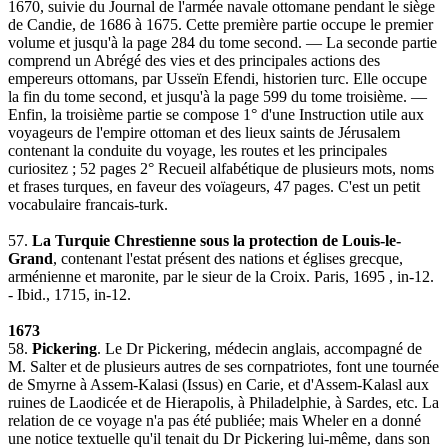
1670, suivie du Journal de l'armée navale ottomane pendant le siège
de Candie, de 1686 à 1675. Cette première partie occupe le premier
volume et jusqu'à la page 284 du tome second. — La seconde partie
comprend un Abrégé des vies et des principales actions des
empereurs ottomans, par Usseïn Efendi, historien turc. Elle occupe
la fin du tome second, et jusqu'à la page 599 du tome troisième. —
Enfin, la troisième partie se compose 1° d'une Instruction utile aux
voyageurs de l'empire ottoman et des lieux saints de Jérusalem
contenant la conduite du voyage, les routes et les principales
curiositez ; 52 pages 2° Recueil alfabétique de plusieurs mots, noms
et frases turques, en faveur des voïageurs, 47 pages. C'est un petit
vocabulaire francais-turk.
57.
La Turquie Chrestienne sous la protection de Louis-le-
Grand
, contenant l'estat présent des nations et églises grecque,
arménienne et maronite, par le sieur de la Croix. Paris, 1695 , in-12.
- Ibid., 1715, in-12.
1673
58.
Pickering
. Le Dr Pickering, médecin anglais, accompagné de
M. Salter et de plusieurs autres de ses cornpatriotes, font une tournée
de Smyrne à Assem-Kalasi (Issus) en Carie, et d'Assem-Kalasl aux
ruines de Laodicée et de Hierapolis, à Philadelphie, à Sardes, etc. La
relation de ce voyage n'a pas été publiée; mais Wheler en a donné
une notice textuelle qu'il tenait du Dr Pickering lui-même, dans son