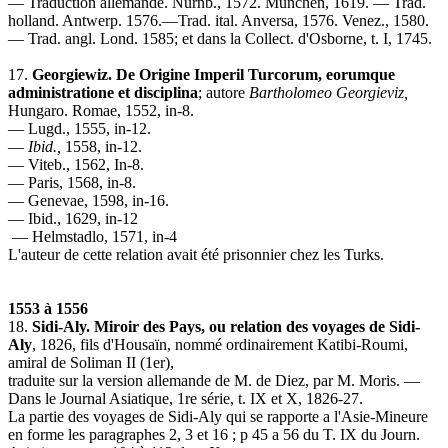
— Traduction allemande. Nûrnb., 1572. Mûnchen, 1619. — Trad.
holland. Antwerp. 1576.—Trad. ital. Anversa, 1576. Venez., 1580.
— Trad. angl. Lond. 1585; et dans la Collect. d'Osborne, t. I, 1745.
17.
Georgiewiz. De Origine Imperil Turcorum, eorumque
administratione et disciplina
; autore
Bartholomeo Georgieviz,
Hungaro. Romae, 1552, in-8.
— Lugd., 1555, in-12.
—
Ibid.,
1558, in-12.
— Viteb., 1562, In-8.
— Paris, 1568, in-8.
— Genevae, 1598, in-16.
— Ibid., 1629, in-12
— Helmstadlo, 1571, in-4
L'auteur de cette relation avait été prisonnier chez les Turks.
1553 à 1556
18.
Sidi-Aly. Miroir des Pays, ou relation des voyages de Sidi-
Aly
, 1826, fils d'Housaïn, nommé ordinairement Katibi-Roumi,
amiral de Soliman II (1er),
traduite sur la version allemande de M. de Diez, par M. Moris. —
Dans le Journal Asiatique, 1re série, t. IX et X, 1826-27.
La partie des voyages de Sidi-Aly qui se rapporte a l'Asie-Mineure
en forme les paragraphes 2, 3 et 16 ; p 45 a 56 du T. IX du Journ.