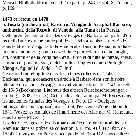
Meusel, Biblioth. histor., vol. II, 1re part., p. 243, et vol. X, 2e part.,
p. 169.
1473 et retour en 1478
5.
Josafa (ou Josaphat) Barbaro. Viaggio di Josaphat Barbaro,
ambasciat. della Repub. di Venetia, alla Tana et in Persia
.
Cette première édition des deux voyages de Barbaro fait partie d'un
recueil d'une extrême rareté publié en 1543 à Venise par les Alde,
sous le titre de Viaggi fatti da Vinetia alla Tana, in Persia, in India et
in Constantinopoli ; con la descrittione particolare da citta, luoghi,
siti, costumi et della Porta del Gran Turco et di tutte le intrate, spese,
et modo di governo suo, et della ultima impresa contra Portoghesi.
Vinogie, figiluoli di Aldo, 1543, in-8
Ce recueil fut réimprimé chez les mêmes éditeurs en 1548.
Beckmann, qui a consacré un article à Barbaro dans son histoire
littéraire du anciens voyages, n'avait vu ni l'édition de 1543, ni celle
de 1545 (Beckmann, Litteratur des alteren Reisebeschreibungen ;
Gotting., 1808-10, in-8). Cet article a été traduit par M. Eyriès dans
les anciennes Annales des Voyages, t. IV, p. 19. - Quelques
bibliographes ont supposé, mais à tort, l'existence d'une édition de
1541 (Voyez les Annales de l'imprimerie des Alde par M. Renouard,
sous l'année MDXLI).
Les deux voyages de Jos. Barbaro ont été en outre reproduits par
Ramusio dans sa précieuse collection. t. II, fol. 91 à 112 (édit. de
1574). Le voyage en Perse y occupe de fol. 96 à 112 sous ce titre :