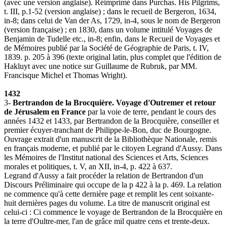
(avec une version anglaise). Réimprimé dans Purchas. His Pilgrims,
t. III, p.1-52 (version anglaise) ; dans le recueil de Bergeron, 1634,
in-8; dans celui de Van der As, 1729, in-4, sous le nom de Bergeron
(version française) ; en 1830, dans un volume intitulé Voyages de
Benjamin de Tudelle etc., in-8; enfin, dans le Recueil de Voyages et
de Mémoires publié par la Société de Géographie de Paris, t. IV,
1839. p. 205 à 396 (texte original latin, plus complet que l'édition de
Hakluyt avec une notice sur Guillaume de Rubruk, par MM.
Francisque Michel et Thomas Wright).
1432
3-
Bertrandon de la Brocquière. Voyage d'Outremer et retour
de Jérusalem en France
par la voie de terre, pendant le cours des
années 1432 et 1433, par Bertrandon de la Brocquière, conseiller et
premier écuyer-tranchant de Philippe-le-Bon, duc de Bourgogne.
Ouvrage extrait d'un manuscrit de la Bibliothèque Nationale, remis
en français moderne, et publié par le citoyen Legrand d'Aussy. Dans
les Mémoires de l'Institut national des Sciences et Arts, Sciences
morales et politiques, t. V, an XII, in-4, p. 422 à 637.
Legrand d'Aussy a fait procéder la relation de Bertrandon d'un
Discours Préliminaire qui occupe de la p 422 à la p. 469. La relation
ne commence qu'à cette dernière page et remplit les cent soixante-
huit dernières pages du volume. La titre de manuscrit original est
celui-ci : Ci commence le voyage de Bertrandon de la Brocquière en
la terre d'Oultre-mer, l'an de grâce mil quatre cens et trente-deux.