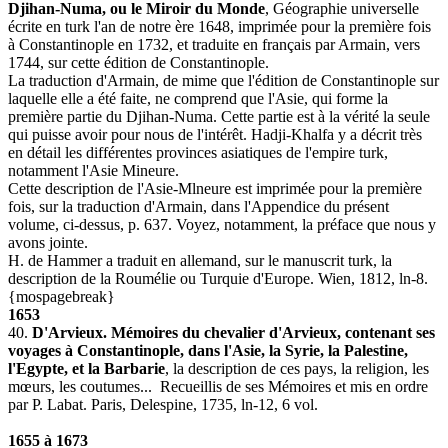
Djihan-Numa, ou le Miroir du Monde
, Géographie universelle
écrite en turk l'an de notre ère 1648, imprimée pour la première fois
à Constantinople en 1732, et traduite en français par Armain, vers
1744, sur cette édition de Constantinople.
La traduction d'Armain, de mime que l'édition de Constantinople sur
laquelle elle a été faite, ne comprend que l'Asie, qui forme la
première partie du Djihan-Numa. Cette partie est à la vérité la seule
qui puisse avoir pour nous de l'intérêt. Hadji-Khalfa y a décrit très
en détail les différentes provinces asiatiques de l'empire turk,
notamment l'Asie Mineure.
Cette description de l'Asie-Mlneure est imprimée pour la première
fois, sur la traduction d'Armain, dans l'Appendice du présent
volume, ci-dessus, p. 637. Voyez, notamment, la préface que nous y
avons jointe.
H. de Hammer a traduit en allemand, sur le manuscrit turk, la
description de la Roumélie ou Turquie d'Europe. Wien, 1812, ln-8.
{mospagebreak}
1653
40.
D'Arvieux. Mémoires du chevalier d'Arvieux, contenant ses
voyages à Constantinople, dans l'Asie, la Syrie, la Palestine,
l'Egypte, et la Barbarie
, la description de ces pays, la religion, les
mœurs, les coutumes... Recueillis de ses Mémoires et mis en ordre
par P. Labat. Paris, Delespine, 1735, ln-12, 6 vol.
1655 à 1673