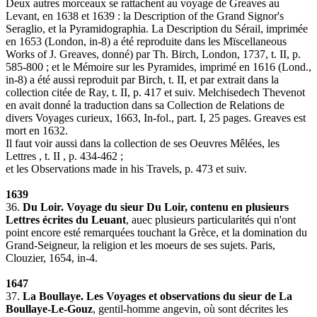
Deux autres morceaux se rattachent au voyage de Greaves au
Levant, en 1638 et 1639 : la Description of the Grand Signor's
Seraglio, et la Pyramidographia. La Description du Sérail, imprimée
en 1653 (London, in-8) a été reproduite dans les Mïscellaneous
Works of J. Greaves, donné) par Th. Birch, London, 1737, t. II, p.
585-800 ; et le Mémoire sur les Pyramides, imprimé en 1616 (Lond.,
in-8) a été aussi reproduit par Birch, t. II, et par extrait dans la
collection citée de Ray, t. II, p. 417 et suiv. Melchisedech Thevenot
en avait donné la traduction dans sa Collection de Relations de
divers Voyages curieux, 1663, In-fol., part. I, 25 pages. Greaves est
mort en 1632.
Il faut voir aussi dans la collection de ses Oeuvres Mêlées, les
Lettres , t. II , p. 434-462 ;
et les Observations made in his Travels, p. 473 et suiv.
1639
36.
Du Loir. Voyage du sieur Du Loir, contenu en plusieurs
Lettres écrites du Leuant
, auec plusieurs particularités qui n'ont
point encore esté remarquées touchant la Grèce, et la domination du
Grand-Seigneur, la religion et les moeurs de ses sujets. Paris,
Clouzier, 1654, in-4.
1647
37.
La Boullaye. Les Voyages et observations du sieur de La
Boullaye-Le-Gouz
, gentil-homme angevin, où sont décrites les