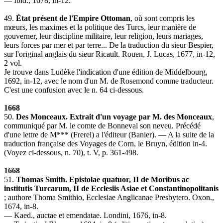
— Ibid., 1678, in-12.
49.
État présent de l'Empire Ottoman
, où sont compris les
mœurs, les maximes et la politique des Turcs, leur manière de
gouverner, leur discipline militaire, leur religion, leurs mariages,
leurs forces par mer et par terre... De la traduction du sieur Bespier,
sur l'original anglais du sieur Ricault. Rouen, J. Lucas, 1677, in-12,
2 vol.
Je trouve dans Ludèke l'indication d'une édition de Middelbourg,
1692, in-12, avec le nom d'un M. de Rosemond comme traducteur.
C'est une confusion avec le n. 64 ci-dessous.
1668
50.
Des Monceaux. Extrait d'un voyage par M. des Monceaux
,
communiqué par M. le comte de Bonneval son neveu. Précédé
d'une lettre de M*** (Frerel) a l'éditeur (Banier). — A la suite de la
traduction française des Voyages de Corn, le Bruyn, édition in-4.
(Voyez ci-dessous, n. 70), t. V, p. 361-498.
1668
51.
Thomas Smith. Epistolae quatuor, II de Moribus ac
institutis Turcarum, II de Ecclesiis Asiae et Constantinopolitanis
; authore Thoma Smithio, Ecclesiae Anglicanae Presbytero. Oxon.,
1674, in-8.
— Kaed., auctae et emendatae. Londini, 1676, in-8.