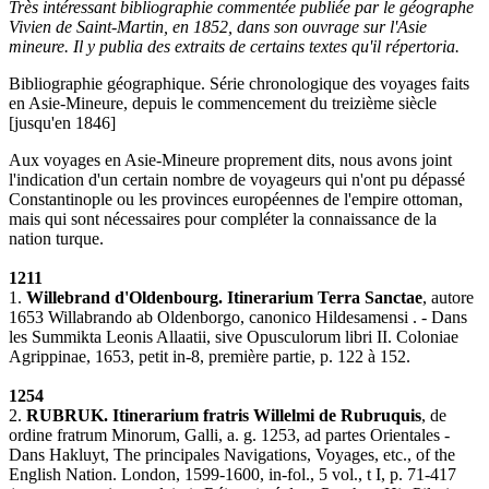
Très intéressant bibliographie commentée publiée par le géographe
Vivien de Saint-Martin, en 1852, dans son ouvrage sur l'Asie
mineure. Il y publia des extraits de certains textes qu'il répertoria.
Bibliographie géographique. Série chronologique des voyages faits
en Asie-Mineure, depuis le commencement du treizième siècle
[jusqu'en 1846]
Aux voyages en Asie-Mineure proprement dits, nous avons joint
l'indication d'un certain nombre de voyageurs qui n'ont pu dépassé
Constantinople ou les provinces européennes de l'empire ottoman,
mais qui sont nécessaires pour compléter la connaissance de la
nation turque.
1211
1.
Willebrand d'Oldenbourg. Itinerarium Terra Sanctae
, autore
1653 Willabrando ab Oldenborgo, canonico Hildesamensi . - Dans
les Summikta Leonis Allaatii, sive Opusculorum libri II. Coloniae
Agrippinae, 1653, petit in-8, première partie, p. 122 à 152.
1254
2.
RUBRUK. Itinerarium fratris Willelmi de Rubruquis
, de
ordine fratrum Minorum, Galli, a. g. 1253, ad partes Orientales -
Dans Hakluyt, The principales Navigations, Voyages, etc., of the
English Nation. London, 1599-1600, in-fol., 5 vol., t I, p. 71-417