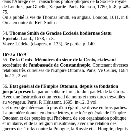
dans l'Abrégé des Transactions philosophiques de la Société royale
de Londres, par Gibelin, Xe partie. Paris, Buisson, 1780, in-8, p. 48-
75.
On a publié la vie de Thomas Smith, en anglais. London, 1611, in-8.
On a en outre du Réf. Smith :
54.
Thomae Smith de Graciae Ecclesia hodiernae Statu
Epistola
. Lond., 1678, in-8.
Voyez Lüdeke (ci-après, n. 133), 3e partie, p. 140.
1670 à 1679
55.
De la Croix. Mémoires du sieur de la Croix, ci-devant
secrétaire de l'ambassade de Constantinople
. Contenant diverses
relations très-curieuses de l'Empire Ottoman. Paris, Ve Cellier, 1684
, ln-12 , 2 vol.
56.
Etat général de l'Empire Ottoman, depuis sa fondation
jusqu'à présent
... par un solitaire turc ; traduit par M. de la Croix.
Avec une Instruction et un recueil de noms et mots turcs très-utiles
au voyageur. Paris, P. Hérissant, 1695, in-12, 3 vol.
Cet ouvrage intéressant à plus d'un égard , se divise en trois parties.
La première donne, en douze lettres, une idée générale de l'Empire
Ottoman et des peuples qui l'habitent, de son organisation politique
et militaire, et de la religion musulmane, avec une relation des
guerres des Turks contre la Pologne, la Russie et la Hongrie, depuis