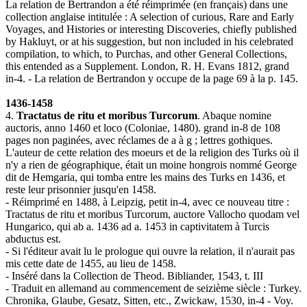
La relation de Bertrandon a été réimprimée (en français) dans une
collection anglaise intitulée : A selection of curious, Rare and Early
Voyages, and Histories or interesting Discoveries, chiefly published
by Hakluyt, or at his suggestion, but non included in his celebrated
compilation, to which, to Purchas, and other General Collections,
this entended as a Supplement. London, R. H. Evans 1812, grand
in-4. - La relation de Bertrandon y occupe de la page 69 à la p. 145.
1436-1458
4.
Tractatus de ritu et moribus Turcorum
. Abaque nomine
auctoris, anno 1460 et loco (Coloniae, 1480). grand in-8 de 108
pages non paginées, avec réclames de a à g ; lettres gothiques.
L'auteur de cette relation des moeurs et de la religion des Turks où il
n'y a rien de géographique, était un moine hongrois nommé George
dit de Hemgaria, qui tomba entre les mains des Turks en 1436, et
reste leur prisonnier jusqu'en 1458.
- Réimprimé en 1488, à Leipzig, petit in-4, avec ce nouveau titre :
Tractatus de ritu et moribus Turcorum, auctore Vallocho quodam vel
Hungarico, qui ab a. 1436 ad a. 1453 in captivitatem à Turcis
abductus est.
- Si l'éditeur avait lu le prologue qui ouvre la relation, il n'aurait pas
mis cette date de 1455, au lieu de 1458.
- Inséré dans la Collection de Theod. Bibliander, 1543, t. III
- Traduit en allemand au commencement de seizième siècle : Turkey.
Chronika, Glaube, Gesatz, Sitten, etc., Zwickaw, 1530, in-4 - Voy.