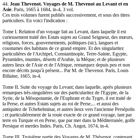
44.
Jean Thevenot. Voyages de M. Thevenot au Levant et en
Asie
. Paris, 1665 à 1684, in-4, 3 vol.
Ces trois volumes furent publiés successivement, et sous des titres
particuliers. En voici l'indication :
Tome I. Relation d'un voyage fait au Levant, dans laquelle il est
curieusement traité des Estats sujets au Grand Seigneur, des mœurs,
religions, forces, gouvernements, politiques (sic), langues et
coustumes des habitans de ce grand empire. Et des singularitez
particulières de l'Archipel, Constantinople, Terre-Sainte, Egypte,
Pyramides, mumies, déserts d'Arabie, la Méque; et de plusieurs
autres lieux de l'Asie et de l'Afrique, remarquez depuis peu et non
encore décrits jusqu'à présent... Par M. de Thevenot. Paris, Louis
Billaine, 1665, in-4.
Tome II. Suite du voyage du Levant; dans laquelle, après plusieurs
remarques très-singulières sur des particularitez de l'Egypte, de la
Syrie, de la Mésopotamie, de l'Euphrate et du Tygre, il est traité de
la Perse, et autres Estats sujets au roi de Perse,... et aussi des
antiquitez de Tchehelminar, et autres lieux vers l'ancienne Persépolis
; et particulièrement de la route exacte de ce grand voyage, tant par
terre en Turquie et en Perse, que par mer dans la Méditerranée, golfe
Persique et merdes Indes. Paris, Ch. Angot, 1674, in-4.
Tome III. Troisième partie des Voyages de M. Thévenot, contenant