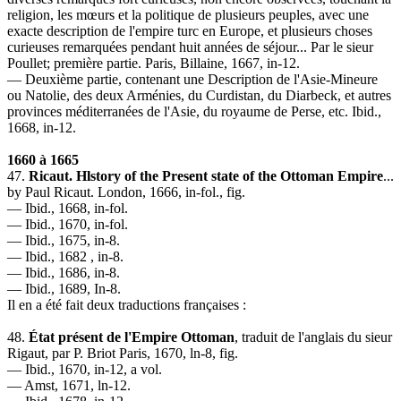
religion, les mœurs et la politique de plusieurs peuples, avec une
exacte description de l'empire turc en Europe, et plusieurs choses
curieuses remarquées pendant huit années de séjour... Par le sieur
Poullet; première partie. Paris, Billaine, 1667, in-12.
— Deuxième partie, contenant une Description de l'Asie-Mineure
ou Natolie, des deux Arménies, du Curdistan, du Diarbeck, et autres
provinces méditerranées de l'Asie, du royaume de Perse, etc. Ibid.,
1668, in-12.
1660 à 1665
47.
Ricaut. Hlstory of the Present state of the Ottoman Empire
...
by Paul Ricaut. London, 1666, in-fol., fig.
— Ibid., 1668, in-fol.
— Ibid., 1670, in-fol.
— Ibid., 1675, in-8.
— Ibid., 1682 , in-8.
— Ibid., 1686, in-8.
— Ibid., 1689, In-8.
Il en a été fait deux traductions françaises :
48.
État présent de l'Empire Ottoman
, traduit de l'anglais du sieur
Rigaut, par P. Briot Paris, 1670, ln-8, fig.
— Ibid., 1670, in-12, a vol.
— Amst, 1671, ln-12.