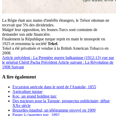
La Régie était aux mains d'intérêts étrangers, le Trésor ottoman ne
recevait que 5% des dividendes.
Malgré leur opposition, les Jeunes-Turcs sont contraints de
demander son aide financière.
Finalement la République turque reprit en main le monopole en
1925 et renomma la société
Tekel
.
Tekel a été privatisée et vendue à la British American Tobacco en
2008.
Article précédent : La Première guerre balkanique (1912-13) vue par
le général Chérif Pacha
Précédent
Article suivant : La Révolution de
1908
Suivant
A lire également
Excursion agricole dans le nord de l'Anatolie, 1855
Agriculture turque
Koç, un grand holding turc
Des tracteurs pour la Turquie, prospectus publicitaire, début
XXe siècle
Bruxelles-Istanbul, un télégramme envoyé en 1909
Papier à cigarettes turc, 1892