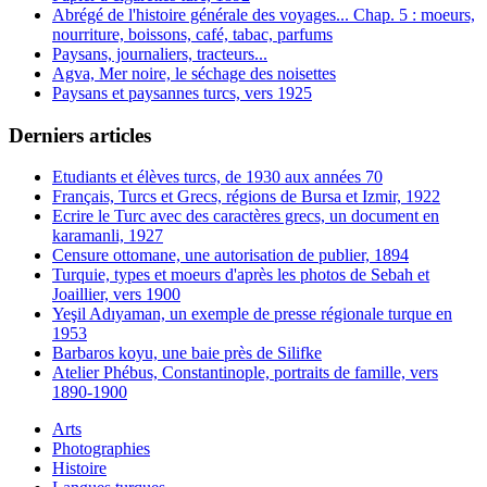
Abrégé de l'histoire générale des voyages... Chap. 5 : moeurs,
nourriture, boissons, café, tabac, parfums
Paysans, journaliers, tracteurs...
Agva, Mer noire, le séchage des noisettes
Paysans et paysannes turcs, vers 1925
Derniers articles
Etudiants et élèves turcs, de 1930 aux années 70
Français, Turcs et Grecs, régions de Bursa et Izmir, 1922
Ecrire le Turc avec des caractères grecs, un document en
karamanli, 1927
Censure ottomane, une autorisation de publier, 1894
Turquie, types et moeurs d'après les photos de Sebah et
Joaillier, vers 1900
Yeşil Adıyaman, un exemple de presse régionale turque en
1953
Barbaros koyu, une baie près de Silifke
Atelier Phébus, Constantinople, portraits de famille, vers
1890-1900
Arts
Photographies
Histoire