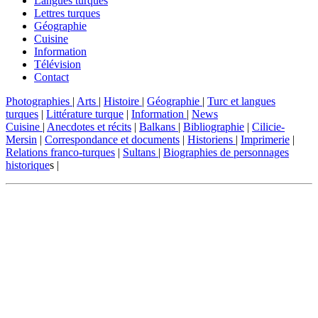
Langues turques
Lettres turques
Géographie
Cuisine
Information
Télévision
Contact
Photographies
|
Arts
|
Histoire
|
Géographie
|
Turc et langues
turques
|
Littérature turque
|
Information
|
News
Cuisine
|
Anecdotes et récits
|
Balkans
|
Bibliographie
|
Cilicie-
Mersin
|
Correspondance et documents
|
Historiens
|
Imprimerie
|
Relations franco-turques
|
Sultans
|
Biographies de personnages
historique
s |