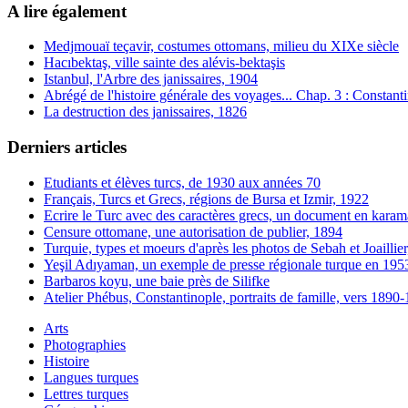
A lire également
Medjmouaï teçavir, costumes ottomans, milieu du XIXe siècle
Hacıbektaş, ville sainte des alévis-bektaşis
Istanbul, l'Arbre des janissaires, 1904
Abrégé de l'histoire générale des voyages... Chap. 3 : Constant
La destruction des janissaires, 1826
Derniers articles
Etudiants et élèves turcs, de 1930 aux années 70
Français, Turcs et Grecs, régions de Bursa et Izmir, 1922
Ecrire le Turc avec des caractères grecs, un document en karam
Censure ottomane, une autorisation de publier, 1894
Turquie, types et moeurs d'après les photos de Sebah et Joaillie
Yeşil Adıyaman, un exemple de presse régionale turque en 195
Barbaros koyu, une baie près de Silifke
Atelier Phébus, Constantinople, portraits de famille, vers 1890
Arts
Photographies
Histoire
Langues turques
Lettres turques