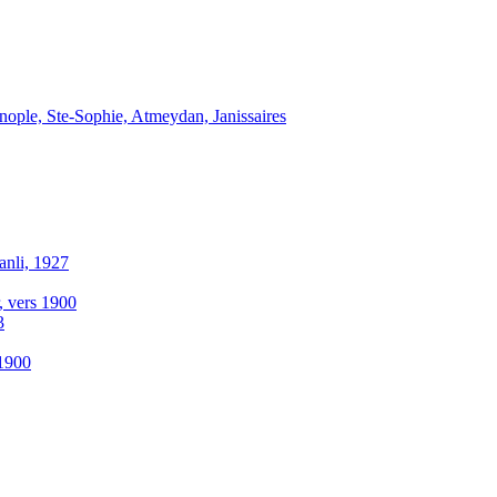
inople, Ste-Sophie, Atmeydan, Janissaires
anli, 1927
r, vers 1900
3
-1900