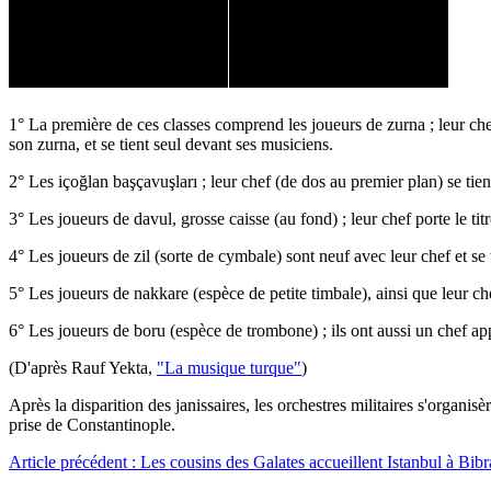
1° La première de ces classes comprend les joueurs de zurna ; leur chef
son zurna, et se tient seul devant ses musiciens.
2° Les içoğlan başçavuşları ; leur chef (de dos au premier plan) se ti
3° Les joueurs de davul, grosse caisse (au fond) ; leur chef porte le t
4° Les joueurs de zil (sorte de cymbale) sont neuf avec leur chef et se 
5° Les joueurs de nakkare (espèce de petite timbale), ainsi que leur chef
6° Les joueurs de boru (espèce de trombone) ; ils ont aussi un chef a
(D'après Rauf Yekta,
"La musique turque"
)
Après la disparition des janissaires, les orchestres militaires s'organi
prise de Constantinople.
Article précédent : Les cousins des Galates accueillent Istanbul à Bib