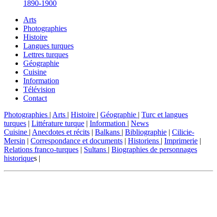
1890-1900
Arts
Photographies
Histoire
Langues turques
Lettres turques
Géographie
Cuisine
Information
Télévision
Contact
Photographies
|
Arts
|
Histoire
|
Géographie
|
Turc et langues
turques
|
Littérature turque
|
Information
|
News
Cuisine
|
Anecdotes et récits
|
Balkans
|
Bibliographie
|
Cilicie-
Mersin
|
Correspondance et documents
|
Historiens
|
Imprimerie
|
Relations franco-turques
|
Sultans
|
Biographies de personnages
historique
s |