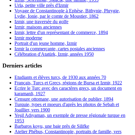
Urla, petite ville près d'Izmir
Voyage de Constantinople à Ephèse, Bithynie, Phrygie,
Lydie, Ionie, par le comte de Moustier, 1862
Izmir, une traversée du golfe
Izmir, maisons anciennes
Izmir, lettre d'un représentant de commerce, 1894
Izmir moderne
Portrait d'un jeune homme, Izmir
Izmir la commerçante, cartes postales anciennes
Célébration d'Atatürk, Izmir, années 1950
Derniers articles
Etudiants et élèves turcs, de 1930 aux années 70
Français, Turcs et Grecs, régions de Bursa et Izmir, 1922
Ecrire le Turc avec des caractères grecs, un document en
karamanli, 1927
Censure ottomane, une autorisation de publier, 1894
Turquie, types et moeurs d'après les photos de Sebah et
Joaillier, vers 1900
Yeşil Adıyaman, un exemple de presse régionale turque en
1953
Barbaros koyu, une baie près de Silifke
Atelier Phébus, Constantinople, portraits de famille, vers