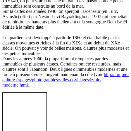
1930-40, on peut voir la densité du bâti. Des maisons ou de petits
immeubles sont construits au bord de la mer.
Sur la cartes des années 1940, on aperçoit l'ascenseur (en Turc,
Asansör) offert par Nesim Levi Bayraklioglu en 1907 qui permettait
de rejoindre les hauteurs plus facilement et la synagogue Beth Israël
édifiée à la même date.
Le quartier s'est développé à partir de 1860 et était habité par les
classes moyennes et riches à la fin du XIXe et au début du XXe
siècle. On pouvait y voir de belles maisons, d'autres plus modestes et
des petits immeubles.
Dans les années 1960, la plupart furent remplacés par des
immeubles de plusieurs étages. Certaines ont été restaurées, mais
d'autres sont à l'abandon. Deux lignes d'immeubles modernes et une
route à plusieurs voies longent maintenant la côte (voir
http://turquie-
culture.fr/pages/photographies/villes-et-villages/izmir-
moderne.html
).