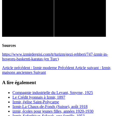
Sources
https://www.izmirdergisi.com/tr/turizm/gezi-rehberi/747-izmir-in-
hosgoru-baskenti-karatas (en Turc)
Article précédent : Izmir moderne
Précédent
Article suivant : Izmir,
maisons anciennes
Suivant
A lire également
Compagnie industrielle du Levant, Smyrne, 1925
Le Crédit lyonnais à Izmir, 1897
Izmir, église Saint-Polycarpe
Izmir-La Chaux-de-Fonds (Suisse), août 1918
izmir, écoles pour jeunes filles, années 1920-1930
Izmir, Seferihisar, Sığacık, une famille, 1953