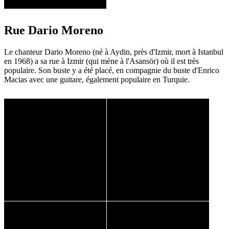
Rue Dario Moreno
Le chanteur Dario Moreno (né à Aydin, près d'Izmir, mort à Istanbul
en 1968) a sa rue à Izmir (qui mène à l'Asansör) où il est très
populaire. Son buste y a été placé, en compagnie du buste d'Enrico
Macias avec une guitare, également populaire en Turquie.