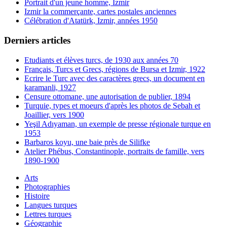
Portrait d'un jeune homme, Izmir
Izmir la commerçante, cartes postales anciennes
Célébration d'Atatürk, Izmir, années 1950
Derniers articles
Etudiants et élèves turcs, de 1930 aux années 70
Français, Turcs et Grecs, régions de Bursa et Izmir, 1922
Ecrire le Turc avec des caractères grecs, un document en
karamanli, 1927
Censure ottomane, une autorisation de publier, 1894
Turquie, types et moeurs d'après les photos de Sebah et
Joaillier, vers 1900
Yeşil Adıyaman, un exemple de presse régionale turque en
1953
Barbaros koyu, une baie près de Silifke
Atelier Phébus, Constantinople, portraits de famille, vers
1890-1900
Arts
Photographies
Histoire
Langues turques
Lettres turques
Géographie