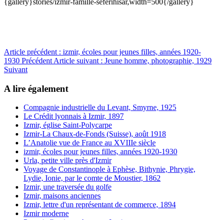
{gallery}stories/izmir-famille-seferihisar,width=500{/gallery}
Article précédent : izmir, écoles pour jeunes filles, années 1920-
1930
Précédent
Article suivant : Jeune homme, photographie, 1929
Suivant
A lire également
Compagnie industrielle du Levant, Smyrne, 1925
Le Crédit lyonnais à Izmir, 1897
Izmir, église Saint-Polycarpe
Izmir-La Chaux-de-Fonds (Suisse), août 1918
L’Anatolie vue de France au XVIIIe siècle
izmir, écoles pour jeunes filles, années 1920-1930
Urla, petite ville près d'Izmir
Voyage de Constantinople à Ephèse, Bithynie, Phrygie,
Lydie, Ionie, par le comte de Moustier, 1862
Izmir, une traversée du golfe
Izmir, maisons anciennes
Izmir, lettre d'un représentant de commerce, 1894
Izmir moderne