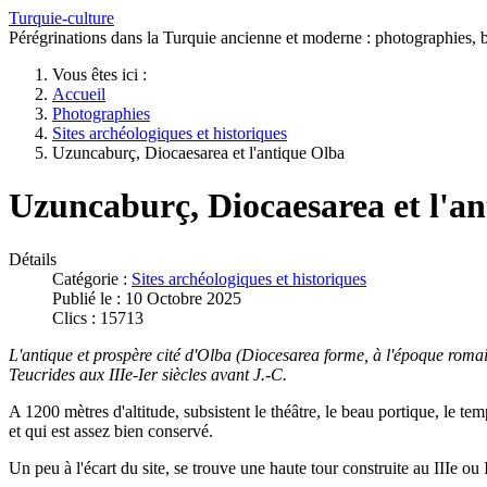
Turquie-culture
Pérégrinations dans la Turquie ancienne et moderne : photographies, bi
Vous êtes ici :
Accueil
Photographies
Sites archéologiques et historiques
Uzuncaburç, Diocaesarea et l'antique Olba
Uzuncaburç, Diocaesarea et l'a
Détails
Catégorie :
Sites archéologiques et historiques
Publié le : 10 Octobre 2025
Clics : 15713
L'antique et prospère cité d'Olba (Diocesarea forme, à l'époque romaine
Teucrides aux IIIe-Ier siècles avant J.-C.
A 1200 mètres d'altitude, subsistent le théâtre, le beau portique, le te
et qui est assez bien conservé.
Un peu à l'écart du site, se trouve une haute tour construite au IIIe ou I