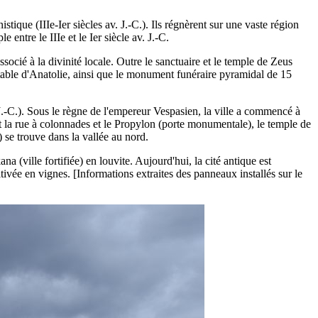
stique (IIIe-Ier siècles av. J.-C.). Ils régnèrent sur une vaste région
ntre le IIIe et le Ier siècle av. J.-C.
ssocié à la divinité locale. Outre le sanctuaire et le temple de Zeus
itable d'Anatolie, ainsi que le monument funéraire pyramidal de 15
J.-C.). Sous le règne de l'empereur Vespasien, la ville a commencé à
t la rue à colonnades et le Propylon (porte monumentale), le temple de
se trouve dans la vallée au nord.
a (ville fortifiée) en louvite. Aujourd'hui, la cité antique est
tivée en vignes. [Informations extraites des panneaux installés sur le