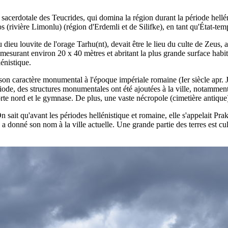
e sacerdotale des Teucrides, qui domina la région durant la période helléni
ivière Limonlu) (région d'Erdemli et de Silifke), en tant qu'État-temple e
dieu louvite de l'orage Tarhu(nt), devait être le lieu du culte de Zeus, a
, mesurant environ 20 x 40 mètres et abritant la plus grande surface hab
énistique.
son caractère monumental à l'époque impériale romaine (Ier siècle apr. 
ode, des structures monumentales ont été ajoutées à la ville, notammen
e nord et le gymnase. De plus, une vaste nécropole (cimetière antique) 
ait qu'avant les périodes hellénistique et romaine, elle s'appelait Prakan
 a donné son nom à la ville actuelle. Une grande partie des terres est cul