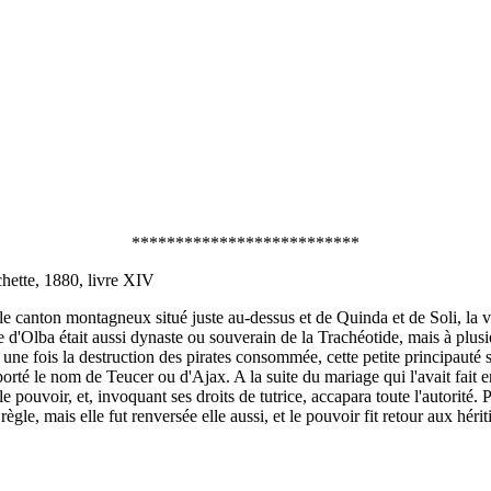
**************************
hette, 1880, livre XIV
 le canton montagneux situé juste au-dessus et de Quinda et de Soli, la v
 d'Olba était aussi dynaste ou souverain de la Trachéotide, mais à plusie
, une fois la destruction des pirates consommée, cette petite principaut
orté le nom de Teucer ou d'Ajax. A la suite du mariage qui l'avait fait e
pouvoir, et, invoquant ses droits de tutrice, accapara toute l'autorité.
règle, mais elle fut renversée elle aussi, et le pouvoir fit retour aux hérit