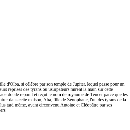
ille d'Olba, si célèbre par son temple de Jupiter, lequel passe pour un
urs reprises des tyrans ou usurpateurs mirent la main sur cette
é sacerdotale reparut et reçut le nom de royaume de Teucer parce que les
ntrer dans cette maison, Aba, fille de Zénophane, l'un des tyrans de la
 Plus tard même, ayant circonvenu Antoine et Cléopâtre par ses
iers