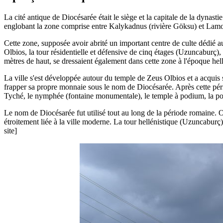
La cité antique de Diocésarée était le siège et la capitale de la dynasti
englobant la zone comprise entre Kalykadnus (rivière Göksu) et Lamos (r
Cette zone, supposée avoir abrité un important centre de culte dédié au 
Olbios, la tour résidentielle et défensive de cinq étages (Uzuncaburç)
mètres de haut, se dressaient également dans cette zone à l'époque hell
La ville s'est développée autour du temple de Zeus Olbios et a acquis 
frapper sa propre monnaie sous le nom de Diocésarée. Après cette péri
Tyché, le nymphée (fontaine monumentale), le temple à podium, la port
Le nom de Diocésarée fut utilisé tout au long de la période romaine. On s
étroitement liée à la ville moderne. La tour hellénistique (Uzuncaburç)
site]