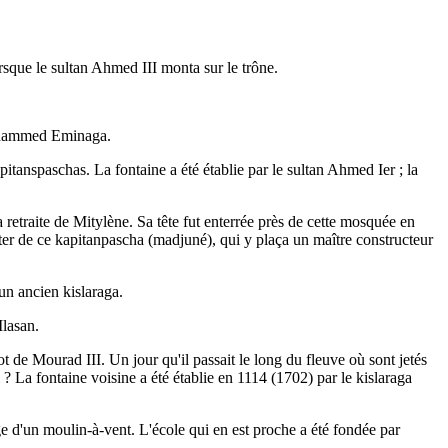
rsque le sultan Ahmed III monta sur le trône.
 Mohammed Eminaga.
tanspaschas. La fontaine a été établie par le sultan Ahmed Ier ; la
 retraite de Mitylène. Sa tête fut enterrée près de cette mosquée en
er de ce kapitanpascha (madjuné), qui y plaça un maître constructeur
 un ancien kislaraga.
Ilasan.
t de Mourad III. Un jour qu'il passait le long du fleuve où sont jetés
? La fontaine voisine a été établie en 1114 (1702) par le kislaraga
 d'un moulin-à-vent. L'école qui en est proche a été fondée par