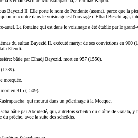
-vis de la Kemankesch de Moustafapascha, à Parmak Kapou.
us Bayezid II. Elle porte le nom de Pendante (assma), parce que la pier
ne qu'on rencontre dans le voisinage est l'ouvrage d'Elhad Beschiraga, 
-autel. La fontaine qui est dans le voisinage a été établie par le grand
lémas du sultan Bayezid II, exécuté martyr de ses convictions en 900 (149
tafa Efendi.
sière; bâtie par Elhadj Bayezid, mort en 957 (1550).
2 (1739).
nde mosquée.
, mort en 915 (1509).
 Kasirnpascha, qui mourut dans un pèlerinage à la Mecque.
 bâtie par Abdidedé, qui, autrefois scheïkh du cloître de Galata, y fo
e du prêche, avec la suite des scheïkhs.
ar l'orfèvre Schaabanaga.