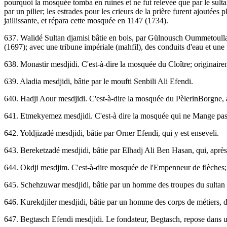
pourquoi la mosquée tomba en ruines et ne fut relevée que par le sult
par un pilier; les estrades pour les crieurs de la prière furent ajoutées
jaillissante, et répara cette mosquée en 1147 (1734).
637. Walidé Sultan djamisi bâtie en bois, par Gülnousch Oummetoullah,
(1697); avec une tribune impériale (mahfil), des conduits d'eau et une
638. Monastir mesdjidi. C'est-à-dire la mosquée du Cloître; originai
639. Aladia mesdjidi, bâtie par le moufti Senbili Ali Efendi.
640. Hadji Aour mesdjidi. C'est-à-dire la mosquée du PèlerinBorgne,
641. Etmekyemez mesdjidi. C'est-à dire la mosquée qui ne Mange pa
642. Yoldjizadé mesdjidi, bâtie par Orner Efendi, qui y est enseveli.
643. Bereketzadé mesdjidi, bâtie par Elhadj Ali Ben Hasan, qui, après
644. Okdji mesdjim. C'est-à-dire mosquée de l'Empenneur de flèches
645. Schehzuwar mesdjidi, bâtie par un homme des troupes du sult
646. Kurekdjiler mesdjidi, bâtie par un homme des corps de métiers,
647. Begtasch Efendi mesdjidi. Le fondateur, Begtasch, repose dans un