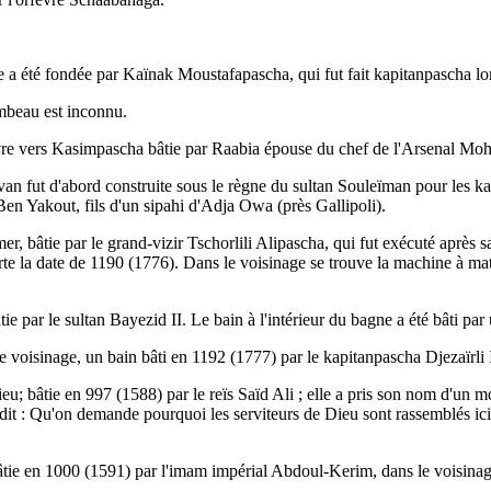
 a été fondée par Kaïnak Moustafapascha, qui fut fait kapitanpascha lo
tombeau est inconnu.
'ouvre vers Kasimpascha bâtie par Raabia épouse du chef de l'Arsenal
 fut d'abord construite sous le règne du sultan Souleïman pour les kapi
Ben Yakout, fils d'un sipahi d'Adja Owa (près Gallipoli).
, bâtie par le grand-vizir Tschorlili Alipascha, qui fut exécuté après sa
te la date de 1190 (1776). Dans le voisinage se trouve la machine à mat
ie par le sultan Bayezid II. Le bain à l'intérieur du bagne a été bâti par
oisinage, un bain bâti en 1192 (1777) par le kapitanpascha Djezaïrli 
u; bâtie en 997 (1588) par le reïs Saïd Ali ; elle a pris son nom d'un mo
dit : Qu'on demande pourquoi les serviteurs de Dieu sont rassemblés ici 
ie en 1000 (1591) par l'imam impérial Abdoul-Kerim, dans le voisinage