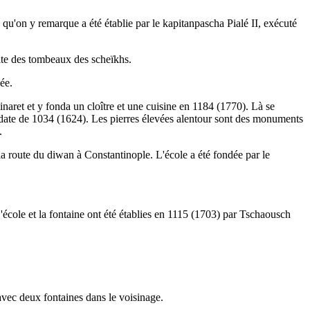
'on y remarque a été établie par le kapitanpascha Pialé II, exécuté
uite des tombeaux des scheïkhs.
née.
aret et y fonda un cloître et une cuisine en 1184 (1770). Là se
a date de 1034 (1624). Les pierres élevées alentour sont des monuments
t.
a route du diwan à Constantinople. L'école a été fondée par le
école et la fontaine ont été établies en 1115 (1703) par Tschaousch
i avec deux fontaines dans le voisinage.