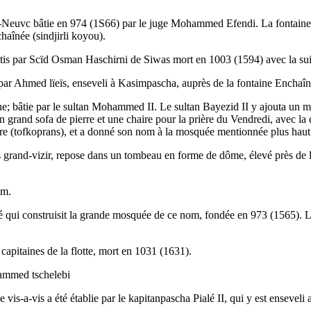
-Neuvc bâtie en 974 (1S66) par le juge Mohammed Efendi. La fontaine qu
chaînée (sindjirli koyou).
 bâtis par Scïd Osman Haschirni de Siwas mort en 1003 (1594) avec la s
 par Ahmed lïeïs, enseveli à Kasimpascha, auprès de la fontaine Enchaî
; bâtie par le sultan Mohammed II. Le sultan Bayezid II y ajouta un min
n grand sofa de pierre et une chaire pour la prière du Vendredi, avec l
sière (tofkoprans), et a donné son nom à la mosquée mentionnée plus hau
s grand-vizir, repose dans un tombeau en forme de dôme, élevé près de l
nom.
é qui construisit la grande mosquée de ce nom, fondée en 973 (1565). L'
apitaines de la flotte, mort en 1031 (1631).
hammed tschelebi
 vis-a-vis a été établie par le kapitanpascha Pialé II, qui y est ensevel