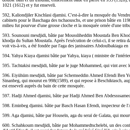
1021 (1612) et y fut enseveli.
592, Kaliondjiler Kischlasi djamisi. C'est-à-dire la mosquée du Vendr
cabinets pour le Baschaga des tschaouschs, et une prison bâtie en 119
milieu fut pourvue d'une grosse cloche et la mosquée ornée d'une trib
593. Sounouni mesdjidi, bâtie par Moussliheddin Moustafa Ben Khodja
khodja du Sultan Moustafa. Après l'exécution de celui-ci, il se retira
voit vis-à-vis, a été fondée par l'aga des janissaires Abdoulbakiaga e
594. Yahya Kiaya djamisi bâtie par Yahya, kiaya ( ministre de l'intéri
595. Tachtakisi mesdjidi, bâtie par le juge Mohammed, qui vint avec
596. Eiyühüm mesdjidi, bâtie par Schemseddin Ahmed Efendi Ben Yous
Sinanbeg, qui mourut en 998(1589), et qui repose à Beschiktasch, aup
est enseveli auprès du bain de cette mosquée.
597. Hadji Ahmed djamisi, bâtie par Hadji Ahmed Ben Abdessssamed El
598. Eminbeg djamisi. bâtie par Basch Hasan Efendi, inspecteur de l
599. Aga djamisi, bâtie par Houseïn, aga du seraï de Galata, qui mour
600. Schahkoum mesdjidi, bâtie par Mohammedtschelebi, un des confide