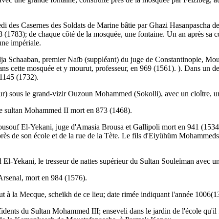
edi des Casernes des Soldats de Marine bâtie par Ghazi Hasanpascha dev
8 (1783); de chaque côté de la mosquée, une fontaine. Un an après sa co
une impériale.
 Schaaban, premier Naïb (suppléant) du juge de Constantinople, Mouhi
 dans cette mosquée et y mourut, professeur, en 969 (1561). ). Dans un de
n 1145 (1732).
eur) sous le grand-vizir Ouzoun Mohammed (Sokolli), avec un cloître, une
 le sultan Mohammed II mort en 873 (1468).
ouf El-Yekani, juge d'Amasia Brousa et Gallipoli mort en 941 (1534).
rès de son école et de la rue de la Tète. Le fils d'Eiyühüm Mohammeds
-Yekani, le tresseur de nattes supérieur du Sultan Souleïman avec une
'Arsenal, mort en 984 (1576).
ut à la Mecque, scheïkh de ce lieu; date rimée indiquant l'année 1006(
nts du Sultan Mohammed III; enseveli dans le jardin de l'école qu'il f