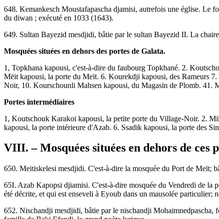
648. Kemankesch Moustafapascha djamisi, autrefois une église. Le fon
du diwan ; exécuté en 1033 (1643).
649. Sultan Bayezid mesdjidi, bâtie par le sultan Bayezid II. La chair
Mosquées situées en dehors des portes de Galata.
1, Topkhana kapousi, c'est-à-dire du faubourg Topkhané. 2. Koutschouk
Mëit kapousi, la porte du Meït. 6. Kourekdji kapousi, des Rameurs 7.
Noir, 10. Kourschounli Mahsen kapousi, du Magasin de Plomb. 41. Mo
Portes intermédiaires
1, Koutschouk Karakoi kapousi, la petite porte du Village-Noir. 2. Mikh
kapousi, la porte intérieure d'Azab. 6. Ssadik kapousi, la porte des Si
VIII. – Mosquées situées en dehors de ces p
650. Meitiskelesi mesdjidi. C'est-à-dire la mosquée du Port de Meït; bâ
65I. Azab Kapopsi djiamisi. C'est-à-dire mosquée du Vendredi de la p
été décrite, et qui est enseveli à Eyoub dans un mausolée particulier;
652. Nischandji mesdjidi, bâtie par le nischandji Mohaimnedpascha, f