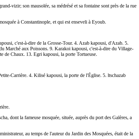
nd-vizir; son mausolée, sa médrésé et sa fontaine sont près de la rue
e mosquée à Constantinople, et qui est enseveli à Eyoub.
pousi, c'est-à-dire de la Grosse-Tour. 4. Azab kapousi, d'Azab. 5.
du Marché aux Poissons. 9. Karakoi kapousi, c'est-à-dire du Village-
e de Chaux. 13. Egri kapousi, la porte Tortueuse.
ite-Carrière. 4. Kilisé kapousi, la porte de l'Église. 5. ltschazab
rière.
cha, dont la fameuse mosquée, située, auprès du port des Galères, a
istrateur, au temps de l'auteur du Jardin des Mosquées, était de la