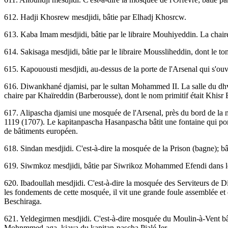
612. Hadji Khosrew mesdjidi, bâtie par Elhadj Khosrcw.
613. Kaba Imam mesdjidi, bâtie par le libraire Mouhiyeddin. La chaire
614. Sakisaga mesdjidi, bâtie par le libraire Moussliheddin, dont le 
615. Kapouousti mesdjidi, au-dessus de la porte de l'Arsenal qui s
616. Diwankhané djamisi, par le sultan Mohammed II. La salle du dhvan
chaire par Khaïreddin (Barberousse), dont le nom primitif était Khisr 
617. Alipascha djamisi une mosquée de l'Arsenal, près du bord de la mer
1119 (1707). Le kapitanpascha Hasanpascha bâtit une fontaine qui por
de bâtiments européen.
618. Sindan mesdjidi. C'est-à-dire la mosquée de la Prison (bagne); bât
619. Siwmkoz mesdjidi, bâtie par Siwrikoz Mohammed Efendi dans le v
620. Ibadoullah mesdjidi. C'est-à-dire la mosquée des Serviteurs de Die
les fondements de cette mosquée, il vit une grande foule assemblée et 
Beschiraga.
621. Yeldegirmen mesdjidi. C'est-à-dire mosquée du Moulin-à-Vent bât
Mohnmmed-aga, kiaya du kapitan-pascha Pialé Ier.