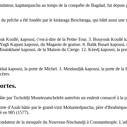
dateur, kapitanpascha au temps de la conquête de Bagdad, fut depuis gra
e du prêche a été fondée par le kislaraga Beschiraga, qui bâtit aussi un
 Koullé, kapousi, c'est-à-dire de la Petite-Tour. 3. Bouyouk Koullé ka
 Yagh Kapani kapousi, du Magasin de graisse. 8. Balik Basari kapousi, 
umkhané kapousi, de la Maison du Cierge. 12. Kiredj kapousi, la port
al kapousi, la porte de Michel. 3. Meidandjik kapousi, la porte de la Pet
ncères.
ortes.
tie par Tscholdji Mourtezatschelebi autrefois un endroit consacré à la p
orte d'Azab bàtio par le grand-vizir Mohamedpascha, père d'Ibrahimpas
 né en 985 (1577).
ondateur de la mosquée du Nouveau-Nischandji à Constantinople. L'admin