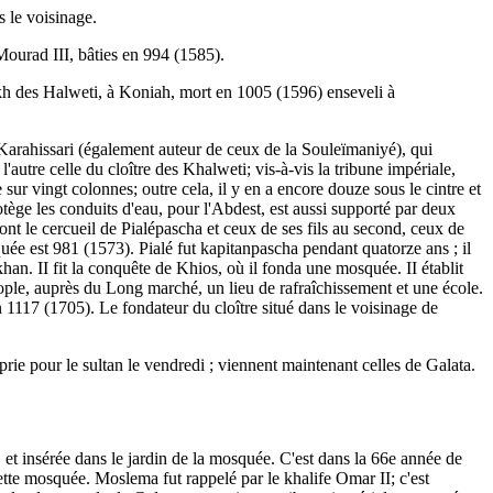
s le voisinage.
 Mourad III, bâties en 994 (1585).
h des Halweti, à Koniah, mort en 1005 (1596) enseveli à
 Karahissari (également auteur de ceux de la Souleïmaniyé), qui
autre celle du cloître des Khalweti; vis-à-vis la tribune impériale,
sur vingt colonnes; outre cela, il y en a encore douze sous le cintre et
rotège les conduits d'eau, pour l'Abdest, est aussi supporté par deux
t le cercueil de Pialépascha et ceux de ses fils au second, ceux de
osquée est 981 (1573). Pialé fut kapitanpascha pendant quatorze ans ; il
han. II fit la conquête de Khios, où il fonda une mosquée. II établit
inople, auprès du Long marché, un lieu de rafraîchissement et une école.
1117 (1705). Le fondateur du cloître situé dans le voisinage de
ie pour le sultan le vendredi ; viennent maintenant celles de Galata.
et insérée dans le jardin de la mosquée. C'est dans la 66e année de
tte mosquée. Moslema fut rappelé par le khalife Omar II; c'est