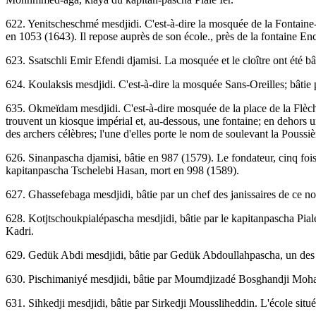
622. Yenitscheschmé mesdjidi. C'est-à-dire la mosquée de la Fontaine
en 1053 (1643). Il repose auprès de son école., près de la fontaine En
623. Ssatschli Emir Efendi djamisi. La mosquée et le cloître ont été
624. Koulaksis mesdjidi. C'est-à-dire la mosquée Sans-Oreilles; bâtie
635. Okmeïdam mesdjidi. C'est-à-dire mosquée de la place de la Flèche
trouvent un kiosque impérial et, au-dessous, une fontaine; en dehors u
des archers célèbres; l'une d'elles porte le nom de soulevant la Pous
626. Sinanpascha djamisi, bâtie en 987 (1579). Le fondateur, cinq foi
kapitanpascha Tschelebi Hasan, mort en 998 (1589).
627. Ghassefebaga mesdjidi, bâtie par un chef des janissaires de ce 
628. Kotjtschoukpialépascha mesdjidi, bâtie par le kapitanpascha Pial
Kadri.
629. Gedük Abdi mesdjidi, bâtie par Gedük Abdoullahpascha, un des c
630. Pischimaniyé mesdjidi, bâtie par Moumdjizadé Bosghandji Mo
631. Sihkedji mesdjidi, bâtie par Sirkedji Moussliheddin. L'école située