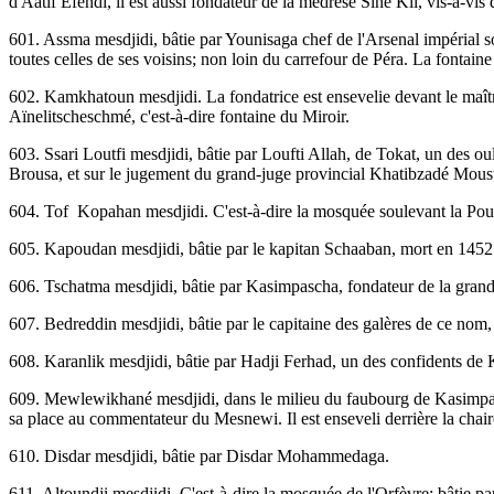
d'Aatif Efendi, il est aussi fondateur de la médrésé Siné Kli, vis-à
601. Assma mesdjidi, bâtie par Younisaga chef de l'Arsenal impérial so
toutes celles de ses voisins; non loin du carrefour de Péra. La fontai
602. Kamkhatoun mesdjidi. La fondatrice est ensevelie devant le maître
Aïnelitscheschmé, c'est-à-dire fontaine du Miroir.
603. Ssari Loutfi mesdjidi, bâtie par Loufti Allah, de Tokat, un des ou
Brousa, et sur le jugement du grand-juge provincial Khatibzadé Mous
604. Tof Kopahan mesdjidi. C'est-à-dire la mosquée soulevant la Pous
605. Kapoudan mesdjidi, bâtie par le kapitan Schaaban, mort en 145
606. Tschatma mesdjidi, bâtie par Kasimpascha, fondateur de la gra
607. Bedreddin mesdjidi, bâtie par le capitaine des galères de ce nom
608. Karanlik mesdjidi, bâtie par Hadji Ferhad, un des confidents de
609. Mewlewikhané mesdjidi, dans le milieu du faubourg de Kasimpascha
sa place au commentateur du Mesnewi. Il est enseveli derrière la chair
610. Disdar mesdjidi, bâtie par Disdar Mohammedaga.
611. Altoundji mesdjidi. C'est-à-dire la mosquée de l'Orfèvre; bâtie p