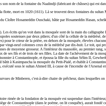
 son nom de la fontaine du Naalindji (fabricant de châsses) qui est dan
la flotte, mort en 1020 (1611). Là se trouvent deux fontaines du sultan
 du Cloître Hosameddin Ouschaki, bâtie par Hosameddin Hasan, scheïk
). Les écrits qu'on voit dans la mosquée sont de la main du calligraphe
oles soutenues par deux piliers; d'un côté la cellule de la médrésé, de l'
es) pour le crieur de la prière, en dehors de la mosquée, élevées chacune 
s par vingt-neuf colonnes ceux de la médrésé par dix-huit. Le toit, qui p
es de moyenne grosseur. A l'intérieur du mausolée, au premier rang, son
deux de ses fils et de trois de ses filles. La date de l'achèvement de la m
risonnier à Constantinople, et épousa la fille du sultan Sélim II, Gewherk
 il bâtit à Kasimpascha la mosquée du Petit-Pialé, et établit à Constant
écuté sous le sultan Ahmed III, à cause de l'incendie de l'Arsenal en 
ues de Minberen, c'est-à-dire chaire de prêcheur, dans lesquelles on pr
ire rimée de la fondation de la mosquée est suspendue dans l'intérieur, 
iège de Constantinople (dans le poëme, on lit conquête), aurait fondé ce