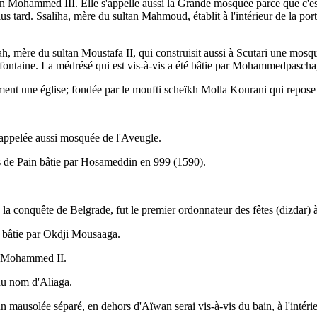
an Mohammed III. Elle s'appelle aussi la Grande mosquée parce que c'est
 plus tard. Ssaliha, mère du sultan Mahmoud, établit à l'intérieur de la p
 mère du sultan Moustafa II, qui construisit aussi à Scutari une mosqué
 fontaine. La médrésé qui est vis-à-vis a été bâtie par Mohammedpascha, 
rement une église; fondée par le moufti scheïkh Molla Kourani qui repo
 appelée aussi mosquée de l'Aveugle.
s de Pain bâtie par Hosameddin en 999 (1590).
 la conquête de Belgrade, fut le premier ordonnateur des fêtes (dizdar) 
; bâtie par Okdji Mousaaga.
an Mohammed II.
 du nom d'Aliaga.
 mausolée séparé, en dehors d'Aïwan serai vis-à-vis du bain, à l'intér