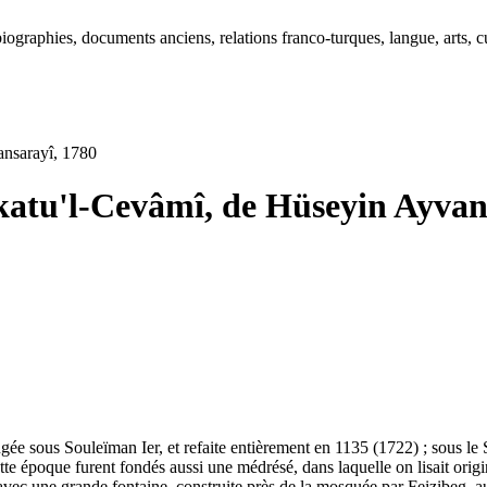
ographies, documents anciens, relations franco-turques, langue, arts, cu
ansarayî, 1780
katu'l-Cevâmî, de Hüseyin Ayvan
.
e sous Souleïman Ier, et refaite entièrement en 1135 (1722) ; sous le S
A cette époque furent fondés aussi une médrésé, dans laquelle on lisait 
, avec une grande fontaine, construite près de la mosquée par Feizibeg,