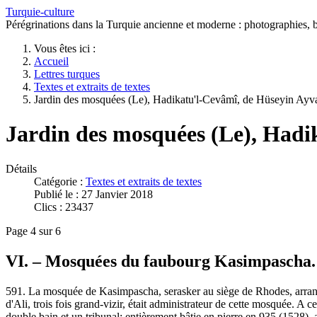
Turquie-culture
Pérégrinations dans la Turquie ancienne et moderne : photographies, bi
Vous êtes ici :
Accueil
Lettres turques
Textes et extraits de textes
Jardin des mosquées (Le), Hadikatu'l-Cevâmî, de Hüseyin Ayv
Jardin des mosquées (Le), Hadi
Détails
Catégorie :
Textes et extraits de textes
Publié le : 27 Janvier 2018
Clics : 23437
Page 4 sur 6
VI. – Mosquées du faubourg Kasimpascha
591. La mosquée de Kasimpascha, serasker au siège de Rhodes, arrangé
d'Ali, trois fois grand-vizir, était administrateur de cette mosquée. 
double bain et un tribunal; entièrement bâtie en pierre en 935 (1528)