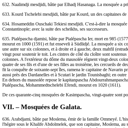
632. Naalimdji mesdjidi, bâtie par Elhadj Hasanaga. La mosquée a pris
633. Kourd Tschelebi mesdjidi, bâtie par Kourd, un des capitaines de 
634. Hosameddin Ouschaki Tekiesi mesdjidi. C'est-à-dire la mosquée
Constantinople; avec la suite des scheïkhs, ses successeurs.
635. Pialépascha djamisi, bâtie par Pialépascha Ier, mort en 985 (1577
mourut en 1000 (1591) et fut enseveli à Südlidjé. La mosquée a six coup
une autre sur six colonnes, et à droite et à gauche, deux mahfil (estrad
vingt pour soutenir le toit. Les cintres de côté du cloître sont soutenu
colonnes. A l'extérieur du dôme du mausolée régnent vingt-deux colonn
quatre de ses fils et d'une de ses filles au troisième, les cercueils de 
fit la conquête de soixante-sept îles, ramena le capitaine de Navarin p
aussi près des Dardanelles et à Scutari le jardin Tounisbaghi; en outre
En dehors du mausolée repose le kapitanpascha Abdourrahmanpascha, ex
Pialépascha, Mohammedtschelebi Efendi, mourut en 1020 (1611).
De ces quarante-cinq mosquées de Kasimpascha, vingt-quatre sont pourv
VII. – Mosquées de Galata.
636. Arabdjami, bâtie par Moslema, émir de la famille Ommeyé. L'histo
l'hégire sous le Khalife Abdolmelek, que son capitaine, Moslema, au s