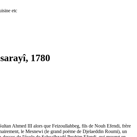
isine etc
sarayî, 1780
ultan Ahmed III alors que Feizoullahbeg, fils de Nouh Efendi, frère
originairement, le Mesnewi (le grand poëme de Djelaeddin Roumi), un
 au-dessus de l'école de Schoaïbzadé Ibrahim Efendi. qui mourut en