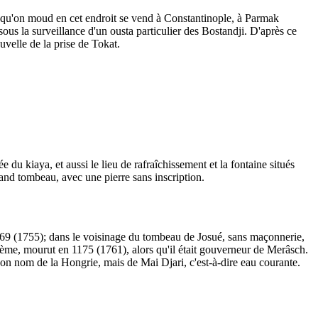
e qu'on moud en cet endroit se vend à Constantinople, à Parmak
s la surveillance d'un ousta particulier des Bostandji. D'après ce
uvelle de la prise de Tokat.
 kiaya, et aussi le lieu de rafraîchissement et la fontaine situés
and tombeau, avec une pierre sans inscription.
69 (1755); dans le voisinage du tombeau de Josué, sans maçonnerie,
ème, mourut en 1175 (1761), alors qu'il était gouverneur de Merâsch.
son nom de la Hongrie, mais de Mai Djari, c'est-à-dire eau courante.