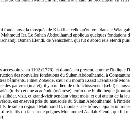
ui fonda aussi la mosquée de Kisikli et celle qu'on voit dans le Wlanga
tan Mahmoud Ier. Le Sultan Abdoulhamid appliqua quelques fondations de 
nischandji Osman Efendi, de Yenischehr, qui fut d'abord reïs-efendi puis 
s accessoires, en 1192 (1778), et donnée en présent, comme l'indique l'in
uction des nouvelles fondations du Sultan Abdoulhamid, à Constantinopl
s autres bâtiments. Fitnet Zobeïde, sœur du moufti Esaad Efendizadé Moh
des pauvres (imaret), il y a un lieu de rafraîchissement (sebil) et auss
ausolée (turbe) et une académie (médrésé), enfin une bibliothèque (kou
is silihdar, vizir, et grand-vizir pendant vingt mois, et qui atteint de la j
e, est enseveli près du mausolée du Sultan Abdoulhamid, à l'intérieur de
 le sultan régnant Mahmoud II, monta sur le trône, il ajouta un minare
ire le fils du faiseur de peignes Mohammed Atallah Efendi, qui fut revêt
s).