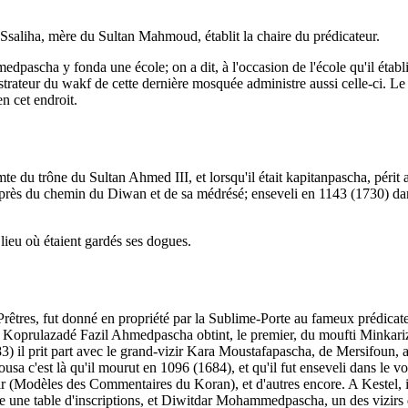
Ssaliha, mère du Sultan Mahmoud, établit la chaire du prédicateur.
ascha y fonda une école; on a dit, à l'occasion de l'école qu'il établit
strateur du wakf de cette dernière mosquée administre aussi celle-ci. Le 
en cet endroit.
te du trône du Sultan Ahmed III, et lorsqu'il était kapitanpascha, péri
rès du chemin du Diwan et de sa médrésé; enseveli en 1143 (1730) dans 
 lieu où étaient gardés ses dogues.
s Prêtres, fut donné en propriété par la Sublime-Porte au fameux prédica
 Koprulazadé Fazil Ahmedpascha obtint, le premier, du moufti Minkariza
) il prit part avec le grand-vizir Kara Moustafapascha, de Mersifoun,
usa c'est là qu'il mourut en 1096 (1684), et qu'il fut enseveli dans le vo
 (Modèles des Commentaires du Koran), et d'autres encore. A Kestel, il
uée une table d'inscriptions, et Diwitdar Mohammedpascha, un des vizirs