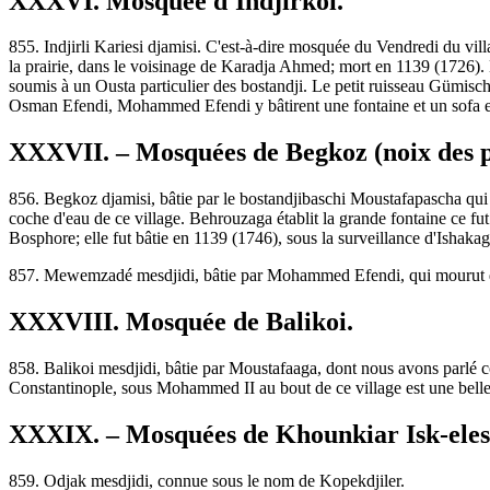
XXXVI. Mosquée d'Indjirkoi.
855. Indjirli Kariesi djamisi. C'est-à-dire mosquée du Vendredi du vil
la prairie, dans le voisinage de Karadja Ahmed; mort en 1139 (1726). L'a
soumis à un Ousta particulier des bostandji. Le petit ruisseau Gümischs
Osman Efendi, Mohammed Efendi y bâtirent une fontaine et un sofa en
XXXVII. – Mosquées de Begkoz (noix des p
856. Begkoz djamisi, bâtie par le bostandjibaschi Moustafapascha qui b
coche d'eau de ce village. Behrouzaga établit la grande fontaine ce fu
Bosphore; elle fut bâtie en 1139 (1746), sous la surveillance d'Ishaka
857. Mewemzadé mesdjidi, bâtie par Mohammed Efendi, qui mourut 
XXXVIII. Mosquée de Balikoi.
858. Balikoi mesdjidi, bâtie par Moustafaaga, dont nous avons parlé
Constantinople, sous Mohammed II au bout de ce village est une bel
XXXIX. – Mosquées de Khounkiar Isk-elesi
859. Odjak mesdjidi, connue sous le nom de Kopekdjiler.