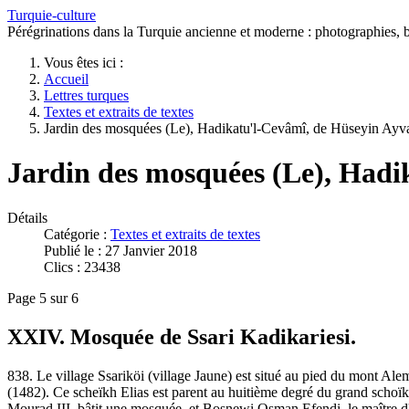
Turquie-culture
Pérégrinations dans la Turquie ancienne et moderne : photographies, bi
Vous êtes ici :
Accueil
Lettres turques
Textes et extraits de textes
Jardin des mosquées (Le), Hadikatu'l-Cevâmî, de Hüseyin Ayv
Jardin des mosquées (Le), Hadi
Détails
Catégorie :
Textes et extraits de textes
Publié le : 27 Janvier 2018
Clics : 23438
Page 5 sur 6
XXIV. Mosquée de Ssari Kadikariesi.
838. Le village Ssariköi (village Jaune) est situé au pied du mont A
(1482). Ce scheïkh Elias est parent au huitième degré du grand scho
Mourad III, bâtit une mosquée, et Bosnewi Osman Efendi, le maître d'éc