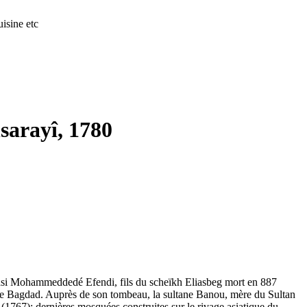
isine etc
sarayî, 1780
i Kasi Mohammeddedé Efendi, fils du scheïkh Eliasbeg mort en 887
 de Bagdad. Auprès de son tombeau, la sultane Banou, mère du Sultan
(1767); dernières mosquées construites sur le rivage asiatique du