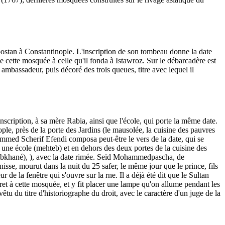
bostan à Constantinople. L'inscription de son tombeau donne la date
cette mosquée à celle qu'il fonda à Istawroz. Sur le débarcadère est
ambassadeur, puis décoré des trois queues, titre avec lequel il
scription, à sa mère Rabia, ainsi que l'école, qui porte la même date.
e, près de la porte des Jardins (le mausolée, la cuisine des pauvres
ammed Scherif Efendi composa peut-être le vers de la date, qui se
i une école (mehteb) et en dehors des deux portes de la cuisine des
toubkhané), ), avec la date rimée. Seïd Mohammedpascha, de
aunisse, mourut dans la nuit du 25 safer, le même jour que le prince, fils
 la fenêtre qui s'ouvre sur la rne. Il a déjà été dit que le Sultan
t à cette mosquée, et y fit placer une lampe qu'on allume pendant les
u du titre d'historiographe du droit, avec le caractère d'un juge de la