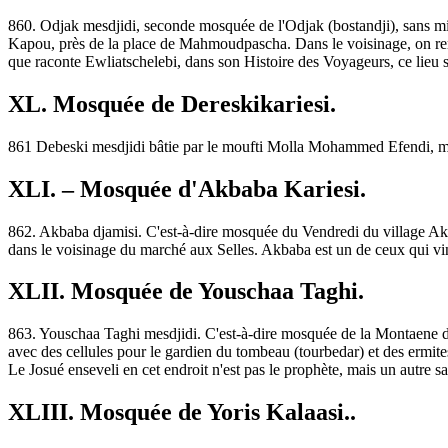
860. Odjak mesdjidi, seconde mosquée de l'Odjak (bostandji), sans min
Kapou, près de la place de Mahmoudpascha. Dans le voisinage, on rema
que raconte Ewliatschelebi, dans son Histoire des Voyageurs, ce lieu s
XL. Mosquée de Dereskikariesi.
861 Debeski mesdjidi bâtie par le moufti Molla Mohammed Efendi, mo
XLI. – Mosquée d'Akbaba Kariesi.
862. Akbaba djamisi. C'est-à-dire mosquée du Vendredi du village Akba
dans le voisinage du marché aux Selles. Akbaba est un de ceux qui v
XLII. Mosquée de Youschaa Taghi.
863. Youschaa Taghi mesdjidi. C'est-à-dire mosquée de la Montaene d
avec des cellules pour le gardien du tombeau (tourbedar) et des ermi
Le Josué enseveli en cet endroit n'est pas le prophète, mais un autre
XLIII. Mosquée de Yoris Kalaasi..