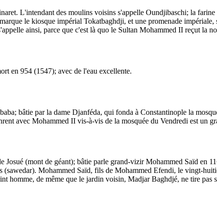
aret. L'intendant des moulins voisins s'appelle Oundjibaschi; la farin
rque le kiosque impérial Tokatbaghdji, et une promenade impériale, sou
'appelle ainsi, parce que c'est là quo le Sultan Mohammed II reçut la no
rt en 954 (1547); avec de l'eau excellente.
ba; bâtie par la dame Djanféda, qui fonda à Constantinople la mosquée du
inrent avec Mohammed II vis-à-vis de la mosquée du Vendredi est un gr
e Josué (mont de géant); bâtie parle grand-vizir Mohammed Saïd en 11
tes (sawedar). Mohammed Saïd, fils de Mohammed Efendi, le vingt-huiti
 saint homme, de même que le jardin voisin, Madjar Baghdjé, ne tire pas 