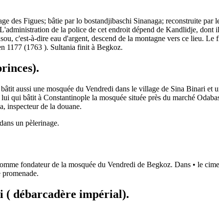
lage des Figues; bâtie par lo bostandjibaschi Sinanaga; reconstruite par
dministration de la police de cet endroit dépend de Kandlidje, dont il fai
ou, c'est-à-dire eau d'argent, descend de la montagne vers ce lieu. Le f
 1177 (1763 ). Sultania finit à Begkoz.
rinces).
âtit aussi une mosquée du Vendredi dans le village de Sina Binari et une 
t lui qui bâtit à Constantinople la mosquée située près du marché Odabas
ga, inspecteur de la douane.
dans un pèlerinage.
 comme fondateur de la mosquée du Vendredi de Begkoz. Dans • le cimet
le promenade.
 ( débarcadère impérial).