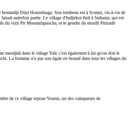
 le bostandji Düzi Houseïnaga. Son tombeau est à Scutari, vis-à-vis de
sait autrefois partie. Le village d'Indjirkoi finit à Sultania, qui est
ils du vizir Pir Moustafapascha, et le gendre du moufti Pirizadé
mesdjidi dans le village Yali; c'est également à lui qu'on doit le
chi. La fontaine n'a pas son égale en beauté dans tous les villages du
ière de ce village repose Younis, un des vainqueurs de