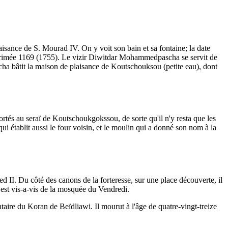
aisance de S. Mourad IV. On y voit son bain et sa fontaine; la date
te rimée 1169 (1755). Le vizir Diwitdar Mohammedpascha se servit de
ha bâtit la maison de plaisance de Koutschouksou (petite eau), dont
tés au seraï de Koutschoukgokssou, de sorte qu'il n'y resta que les
qui établit aussi le four voisin, et le moulin qui a donné son nom à la
 II. Du côté des canons de la forteresse, sur une place découverte, il
i est vis-a-vis de la mosquée du Vendredi.
re du Koran de Beïdliawi. Il mourut à l'âge de quatre-vingt-treize