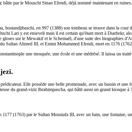
e); bâtie par le Mouschi Sinan Efendi, déjà nommé maintenant en ruines
ha, bostandjibaschi, en 997 (1388) son tombeau se trouve dans la cour 
 Lari y est enseveli mais il est certain qu'étant mort à Diarbekr, alors 
e gloses sur le Mewakif et le Schemaël, d'une suite des biographies d'At
i du Sultan Ahmed III, et Emini Mohammed Efendi, mort en 1176 (1762),
onstantinople une mosquée, une école et une médrésé. Il laissa un traité
ezi.
u prédicateur. Elle possède une belle promenade, avec un bassin et une
pieuse du grand-vizir Ibrahimpascha, qui bâtit aussi un grand kiosque à
 1177 (1763) par le Sultan Moustafa III, avec un bain, une fontaine, un