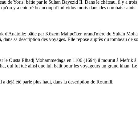
au de Yoris; bâtie par le Sultan Bayezid II. Dans le château, il y a tr
ce qu'on y a enterré beaucoup d'individus morts dans des combats saints.
.
k d'Anatolie; bâtie par Kôzem Mahpeïker, grand'mère du Sultan Moham
bi, dans sa description des voyages. Elle repose auprès du tombeau de 
ar le Ousta Elhadj Mohammedaga en 1106 (1694) il mourut à Mefrik à troi
 qui fut tué ainsi que lui, bâtit pour les voyageurs un grand khan. L
 a déjà été parlé plus haut, dans la description de Roumili.