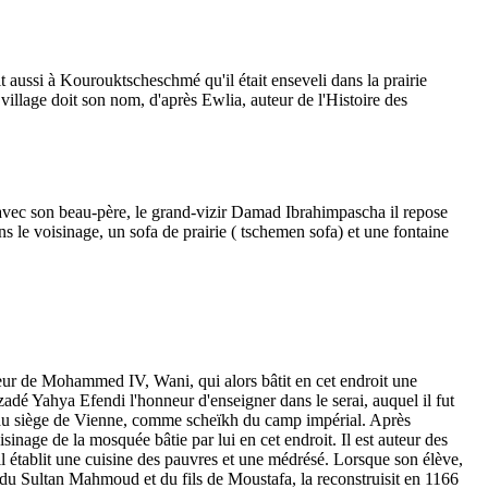
 aussi à Kourouktscheschmé qu'il était enseveli dans la prairie
village doit son nom, d'après Ewlia, auteur de l'Histoire des
t avec son beau-père, le grand-vizir Damad Ibrahimpascha il repose
le voisinage, un sofa de prairie ( tschemen sofa) et une fontaine
teur de Mohammed IV, Wani, qui alors bâtit en cet endroit une
dé Yahya Efendi l'honneur d'enseigner dans le serai, auquel il fut
 au siège de Vienne, comme scheïkh du camp impérial. Après
isinage de la mosquée bâtie par lui en cet endroit. Il est auteur des
 établit une cuisine des pauvres et une médrésé. Lorsque son élève,
 du Sultan Mahmoud et du fils de Moustafa, la reconstruisit en 1166