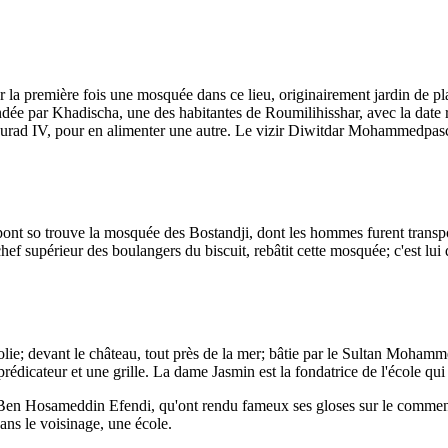
r la première fois une mosquée dans ce lieu, originairement jardin de pl
 fondée par Khadischa, une des habitantes de Roumilihisshar, avec la da
 Mourad IV, pour en alimenter une autre. Le vizir Diwitdar Mohammedpasc
nt so trouve la mosquée des Bostandji, dont les hommes furent transpor
chef supérieur des boulangers du biscuit, rebâtit cette mosquée; c'est lui 
ie; devant le château, tout près de la mer; bâtie par le Sultan Mohammed
 prédicateur et une grille. La dame Jasmin est la fondatrice de l'école qu
en Hosameddin Efendi, qu'ont rendu fameux ses gloses sur le commentai
ans le voisinage, une école.