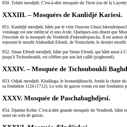
850. Tolabi mesdjidi. C'est-à-dire mosquée du Tiroir (ou de la Layett
XXXIII. – Mosquées de Kanlidjé Kariesi.
851. Kanlidjé mesdjidi, bâtie par le vizir Ouzoun Ghazi Iskenderpasc
voisinage est une médrcsé et uno école. Quelques-uns disent que Mouhschi
l'enceinte de la mosquée du Vendredi d'tskenderpascha. Il est auteur d
reposent le moufti Abdoullah Efendi, de Yenischehr, le dernier mouft
852. Sinan Efendi mesdjidi, bâtie par Sinan Efendi, qui bâtit aussi à C
jusqu'à Tschouboukli, est célèbre par son lait caillé (yoghourd).
XXXIV. – Mosquée de Tschouboukli Baghdj
853. Odjak mesdjidi. Khalilaga, le bostandjibaschi, fonda la chaire d
sa fondation 1124 (1712). Le sofa de gazon voisin est une fondation 
XXXV. Mosquée de Paschabaghdjesi.
854. Djamisi Kebir. C'est-à-dire grande mosquée du Vendredi, bâtie en
aussi un sofa de gazon.