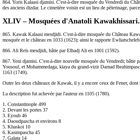
864. Yoris Kalaasi djamisi. C'est-à-dire mosquée du Vendredi du Châte
des anciens dizdar. Le cimetière voisin est un lieu de pèlerinage, par
XLIV – Mosquées d'Anatoli Kawakhissari
865. Kawak Kalaasi mesdjidi. C'est-à-dire mosquée du Château Kawa
mosquée et le château en 1033 (1623); ainsi le rapporte Ewliatschele
866. Ali Reïs mesdjidi, bâtie par Elhadj Ali en 1001 (1592).
867. Yeni djamisi. C'est-à-dire nouvelle mosquée du Vendredi; bâtie p
Yousouf, et Mohammedaga, kiaya du grand-vizir Damad Ibrahimpascha,
1163 (1749).
Outre les deux châteaux de Kawak, il y a encore ceux de Fener, dont il
La description fut achevée par l'auteur en 1105 (1780).
1. Constantinople 499
2. Devant les portes 37
3. Eyoub 46
4. Daoudpascha et environs 8
5. Khaskoi 10
6. Kasimpascha 45
7. Galata 14