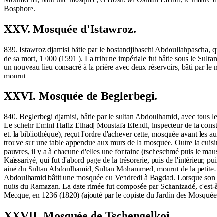
Bosphore.
XXV. Mosquée d'Istawroz.
839. Istawroz djamisi bâtie par le bostandjibaschi Abdoullahpascha, q
de sa mort, 1 000 (1591 ). La tribune impériale fut bâtie sous le Sul
un nouveau lieu consacré à la prière avec deux réservoirs, bâti par le 
mourut.
XXVI. Mosquée de Beglerbegi.
840. Beglerbegi djamisi, bâtie par le sultan Abdoulhamid, avec tous le
Le schehr Emini Hafiz Elhadj Moustafa Efendi, inspecteur de la constr
et. la bibliothèque), reçut l'ordre d'achever cette, mosquée avant le
trouve sur une table appendue aux murs de la mosquée. Outre la cuisine 
pauvres, il y a à chacune d'elles une fontaine (tscheschmé puis le m
Kaïssariyé, qui fut d'abord page de la trésorerie, puis de l'intérieur, pu
ainé du Sultan Abdoulhamid, Sultan Mohammed, mourut de la petite-vérol
Abdoulhamid bâtit une mosquée du Vendredi à Bagdad. Lorsque son fils,
nuits du Ramazan. La date rimée fut composée par Schanizadé, c'est-à-d
Mecque, en 1236 (1820) (ajouté par le copiste du Jardin des Mosquée
XXVII. Mosquée de Tschengelkoi.