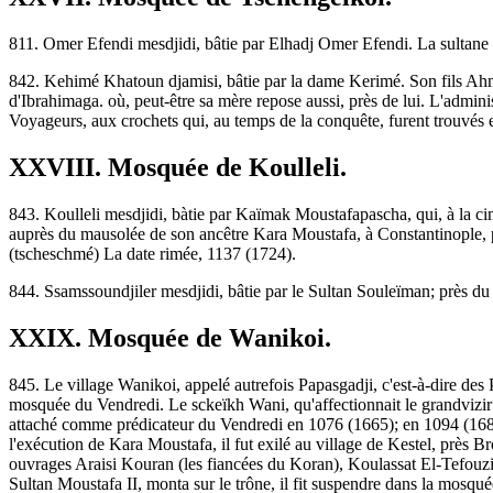
811. Omer Efendi mesdjidi, bâtie par Elhadj Omer Efendi. La sultane 
842. Kehimé Khatoun djamisi, bâtie par la dame Kerimé. Son fils Ahmedp
d'Ibrahimaga. où, peut-être sa mère repose aussi, près de lui. L'admini
Voyageurs, aux crochets qui, au temps de la conquête, furent trouvés 
XXVIII. Mosquée de Koulleli.
843. Koulleli mesdjidi, bàtie par Kaïmak Moustafapascha, qui, à la cim
auprès du mausolée de son ancêtre Kara Moustafa, à Constantinople, p
(tscheschmé) La date rimée, 1137 (1724).
844. Ssamssoundjiler mesdjidi, bâtie par le Sultan Souleïman; près du
XXIX. Mosquée de Wanikoi.
845. Le village Wanikoi, appelé autrefois Papasgadji, c'est-à-dire de
mosquée du Vendredi. Le sckeïkh Wani, qu'affectionnait le grandvizir
attaché comme prédicateur du Vendredi en 1076 (1665); en 1094 (1683
l'exécution de Kara Moustafa, il fut exilé au village de Kestel, près Bro
ouvrages Araisi Kouran (les fiancées du Koran), Koulassat El-Tefouzir
Sultan Moustafa II, monta sur le trône, il fit suspendre dans la mosq