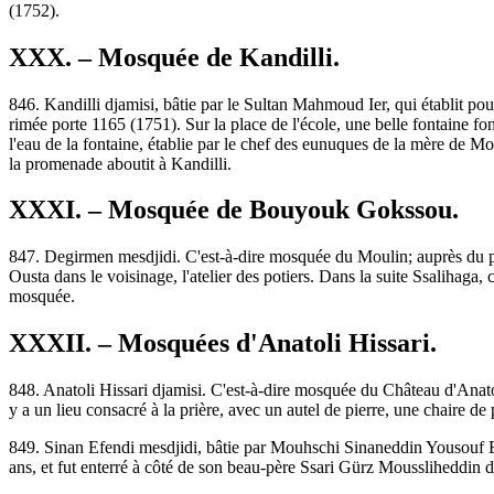
(1752).
XXX. – Mosquée de Kandilli.
846. Kandilli djamisi, bâtie par le Sultan Mahmoud Ier, qui établit pou
rimée porte 1165 (1751). Sur la place de l'école, une belle fontaine
l'eau de la fontaine, établie par le chef des eunuques de la mère de
la promenade aboutit à Kandilli.
XXXI. – Mosquée de Bouyouk Gokssou.
847. Degirmen mesdjidi. C'est-à-dire mosquée du Moulin; auprès du po
Ousta dans le voisinage, l'atelier des potiers. Dans la suite Ssalihaga, 
mosquée.
XXXII. – Mosquées d'Anatoli Hissari.
848. Anatoli Hissari djamisi. C'est-à-dire mosquée du Château d'Anatol
y a un lieu consacré à la prière, avec un autel de pierre, une chaire de
849. Sinan Efendi mesdjidi, bâtie par Mouhschi Sinaneddin Yousouf B
ans, et fut enterré à côté de son beau-père Ssari Gürz Moussliheddin d