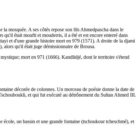
.
de la mosquée. A ses côtés repose son fils Ahmedpascha dans le
qu'il était moufti et mouderris, il a été et est encore enterré dans
tayi et d'une grande histoire mort en 979 (1571). A droite de la djami
 alors qu'il était juge démissionnaire de Brousa.
 mystique; mort en 971 (1666). Kandlidjé, dont le territoire s'étend
 fontaine décorée de colonnes. Un morceau de poésie donne la date de
 Tschouboukli, et qui fut exécuté au détrônement du Sultan Ahmed III.
e école, un bassin et une grande fontaine (tschoukour tcheschmé), et