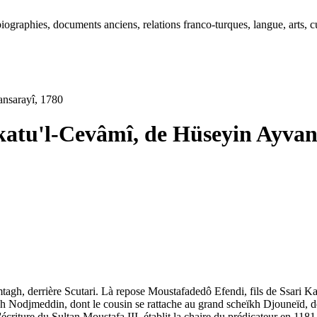
ographies, documents anciens, relations franco-turques, langue, arts, cu
ansarayî, 1780
katu'l-Cevâmî, de Hüseyin Ayvan
lemtagh, derrière Scutari. Là repose Moustafadedô Efendi, fils de Ssar
ïkh Nodjmeddin, dont le cousin se rattache au grand scheïkh Djouneïd,
riture du Sultan Moustafa III, établit la chaire du prédicateur en 1181 