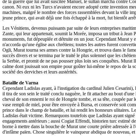
de la guerre que lui avait suscitée Manuel, le sultan marcha contre Co
canon. Ni eux ni les Turcs n'avaient encore adopté cette invention meur
machines, malgré le nombre des forces rassemblées devant la ville impér
jeune prince, qui avait déjà une fois échappé à la mort, fut bientôt arr
Les Vénitiens, devenus puissants par suite de leurs entreprises maritime
Zante, qui leur appartenait, soumit la Morée, imposa un tribut à Jean Pa
monuments, fut dépeuplée et détruite en un jour. Cependant Murat y env
n'accorda qu'une église aux chrétiens; toutes les autres furent convert
Ogli, Murat tourna ses armes contre la Hongrie, et trouva dans le fame
succès divers et se termina par le traité le plus solennel que les chétie
la Serbie, et promit de ne pas pousser plus loin ses conquêtes. Murat ll
calme dont jouissait son empire pour goûter lui-même le repos de la soli
société des derviches et leurs austérités.
Bataille de Varna
Cependant Ladislas ayant, à l'instigation du cardinal Julien Cesarini), 
il tira de son sein le traité conclu naguère, le fit attacher au bout d'un
cheval de son ennemi le roi de Hongrie tombe, et sa tête, coupée par les 
vase rempli de miel, pour être envoyée à Bursa, et conservée soit comme
prince dans le champ de bataille, et lui rendit les honneurs ulitaires. 
Ladislas était victime. Remarquons toutefois que Ladislas ayant signé l
engagements antérieurs ; aussi Cogiat Effendi, historien turc estimé de
borne à mettre dans la bouche de Murat une courte prière adressée à l'êt
d'infâme païen. Chose singulière le vainqueur abdiqua de nouveau, et 