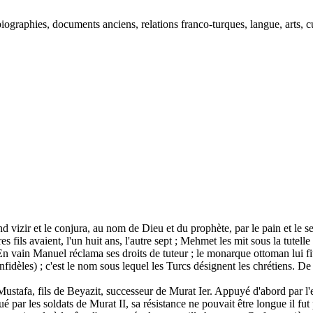
ographies, documents anciens, relations franco-turques, langue, arts, cu
d vizir et le conjura, au nom de Dieu et du prophète, par le pain et le sel 
tres fils avaient, l'un huit ans, l'autre sept ; Mehmet les mit sous la tut
cs. En vain Manuel réclama ses droits de tuteur ; le monarque ottoman lui
nfidèles) ; c'est le nom sous lequel les Turcs désignent les chrétiens. De 
stafa, fils de Beyazit, successeur de Murat Ier. Appuyé d'abord par l'e
é par les soldats de Murat II, sa résistance ne pouvait être longue il f