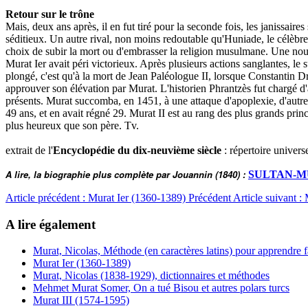
Retour sur le trône
Mais, deux ans après, il en fut tiré pour la seconde fois, les janissaire
séditieux. Un autre rival, non moins redoutable qu'Huniade, le célèbre 
choix de subir la mort ou d'embrasser la religion musulmane. Une nou
Murat Ier avait péri victorieux. Après plusieurs actions sanglantes, le
plongé, c'est qu'à la mort de Jean Paléologue II, lorsque Constantin Dra
approuver son élévation par Murat. L'historien Phrantzès fut chargé d'a
présents. Murat succomba, en 1451, à une attaque d'apoplexie, d'autres
49 ans, et en avait régné 29. Murat II est au rang des plus grands prin
plus heureux que son père. Tv.
extrait de l'
Encyclopédie du dix-neuvième siècle
: répertoire univers
A lire, la biographie plus complète par Jouannin
(1840) :
SULTAN-MU
Article précédent : Murat Ier (1360-1389)
Précédent
Article suivant :
A lire également
Murat, Nicolas, Méthode (en caractères latins) pour apprendre 
Murat Ier (1360-1389)
Murat, Nicolas (1838-1929), dictionnaires et méthodes
Mehmet Murat Somer, On a tué Bisou et autres polars turcs
Murat III (1574-1595)