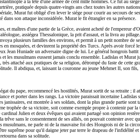
nstantinople à la tête d'une armée de cent mille hommes. Ce fut au siège 
trière, pratiquée depuis quatre-vingts ans chez toutes les autres nations
iale, Murat fut obligé d'en lever le siége pour courir au secours de ses 
êté dans son attaque inconsidérée. Murat le fit étrangler en sa présence.
s, et maîtres d'une partie de la Grèce, avaient acheté de l'empereur d'Ori
léologue, assiégea Thessalonique, la prit d'assaut, et la livra au pillage
oya plusieurs familles des environs, et permit à un petit nombre de ses 
ies en mosquées, et devinrent la propriété des Turcs. Après avoir forcé l
ux Jean Huniade un adversaire digne de lui. Le général hongrois battit 
ns et les musulmans eussent jamais conclu ensemble. Ladislas et Murat jurèr
, très attaché aux pratiques de sa religion, détrompé du faste de cette g
tude. Il abdiqua, et, laissant la couronne au jeune Mehmet II, son fils, i
légat du pape, recommencé les hostilités, Murat sortit de sa retraite ; il
e lance et porter dans les rangs. La victoire paraissait incertaine Ladisla
janissaires, est montrée à ses soldats, dont la plus grande partie sont tai
 trophée de sa victoire, soit comme exemple propre à contenir par la terr
Le cardinal Julien et deux évêques qui avaient partagé son opinion restère
a trêve sans le consentement de ses alliés, on pouvait contester avec quel
s musulmans, ne parle ni de la mauvaise foi des Hongrois ni de la circons
re suprême pour qu'il daigne jeter par terre le drapeau de l'infidélité e
retourna dans sa solitude.