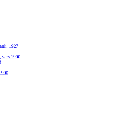
anli, 1927
r, vers 1900
3
-1900