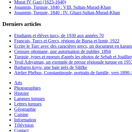
Murat IV Gazi (1623-1640)
Jouannin, Turquie, 1840 : VIII. Sultan-Murad-Khan
Jouannin, Turquie, 1840 : IV. Ghazi-Sultan-Murad-Khan
Derniers articles
Etudiants et élèves turcs, de 1930 aux années 70
Français, Turcs et Grecs, régions de Bursa et Izmir, 1922
Ecrire le Turc avec des caractères grecs, un document en karam
Censure ottomane, une autorisation de publier, 1894
Turquie, types et moeurs d'après les photos de Sebah et Joaillie
Yeşil Adıyaman, un exemple de presse régionale turque en 195
Barbaros koyu, une baie près de Silifke
Atelier Phébus, Constantinople, portraits de famille, vers 1890
Arts
Photographies
Histoire
Langues turques
Lettres turques
Géographie
Cuisine
Information
Télévision
Contact