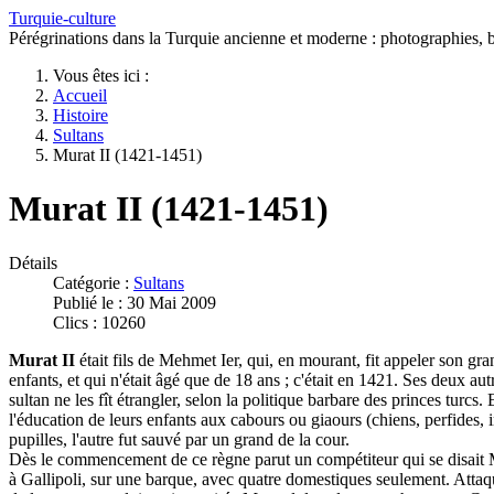
Turquie-culture
Pérégrinations dans la Turquie ancienne et moderne : photographies, bi
Vous êtes ici :
Accueil
Histoire
Sultans
Murat II (1421-1451)
Murat II (1421-1451)
Détails
Catégorie :
Sultans
Publié le : 30 Mai 2009
Clics : 10260
Murat II
était fils de Mehmet Ier, qui, en mourant, fit appeler son gran
enfants, et qui n'était âgé que de 18 ans ; c'était en 1421. Ses deux au
sultan ne les fît étrangler, selon la politique barbare des princes tur
l'éducation de leurs enfants aux cabours ou giaours (chiens, perfides, i
pupilles, l'autre fut sauvé par un grand de la cour.
Dès le commencement de ce règne parut un compétiteur qui se disait Mu
à Gallipoli, sur une barque, avec quatre domestiques seulement. Attaqu