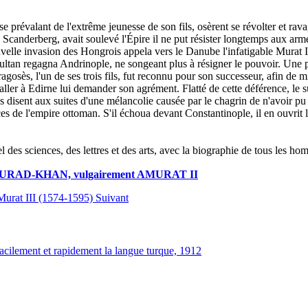
s se prévalant de l'extrême jeunesse de son fils, osèrent se révolter et ra
Scanderberg, avait soulevé l'Épire il ne put résister longtemps aux armes
velle invasion des Hongrois appela vers le Danube l'infatigable Murat 
 sultan regagna Andrinople, ne songeant plus à résigner le pouvoir. Une p
gosès, l'un de ses trois fils, fut reconnu pour son successeur, afin de mi
ller à Edirne lui demander son agrément. Flatté de cette déférence, le s
 disent aux suites d'une mélancolie causée par le chagrin de n'avoir pu r
ces de l'empire ottoman. S'il échoua devant Constantinople, il en ouvrit
el des sciences, des lettres et des arts, avec la biographie de tous les h
RAD-KHAN, vulgairement AMURAT II
 Murat III (1574-1595)
Suivant
facilement et rapidement la langue turque, 1912