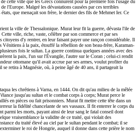
de cette ville que les Grecs connurent pour la première fois l'usage du
 de l'Europe. Malgré les dévastations causées par ces terribles
états, que menaçait son frère, le dernier des fils de Mehmet Ier. Ce
ent la ville de Thessalonique. Murat leur fit la guerre, dévasta l'ile de
. Cette ville, riche, vaste, célèbre par son commerce et par ses
citoyens d'y rentrer, en leur faisant payer une rançon considérable. Il
es Vénitiens à la paix, étouffé la rébellion de son beau-frère, Karaman-
plusieurs fois le sultan. La guerre continua quelques années avec des
ent la paix, l'un sur l'Évangile, l'autre sur le Coran ; celui-ci rendit
randeur ottomane qu'il avait accrue par ses armes, voulut profiter du
l se retira à Magnésie, où, à peine âgé de 40 ans, il partageait la
 attaqua les chrétiens à Varna, en 1444. On dit qu'au milieu de la mêlée
s s'élance jusqu'au sultan et le combat corps à corps; Murat perce le
llés en pièces ou fait prisonniers. Murat fit mettre cette tête dans un
eur la fidélité chancelante de ses vassaux. II fit enterrer le corps du
nt parmi les morts, payant ainsi de leur sang le fatal conseil dont
que vraisemblance la validite de ce traité, qui violait des
tance du traité élevé au ciel par le sultan pendant le combat; il se
t exterminer le roi de Hongrie, auquel il donne dans cette prière le nom