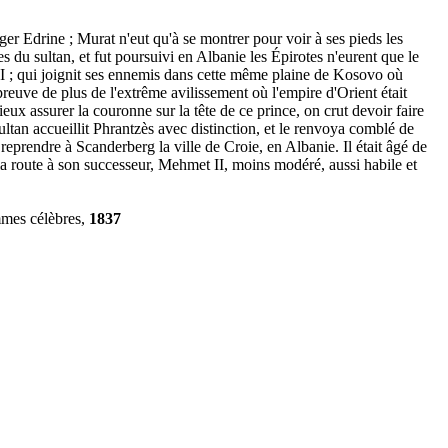
vager Edrine ; Murat n'eut qu'à se montrer pour voir à ses pieds les
 du sultan, et fut poursuivi en Albanie les Épirotes n'eurent que le
II ; qui joignit ses ennemis dans cette même plaine de Kosovo où
reuve de plus de l'extrême avilissement où l'empire d'Orient était
eux assurer la couronne sur la tête de ce prince, on crut devoir faire
ultan accueillit Phrantzès avec distinction, et le renvoya comblé de
eprendre à Scanderberg la ville de Croie, en Albanie. Il était âgé de
 la route à son successeur, Mehmet II, moins modéré, aussi habile et
ommes célèbres,
1837