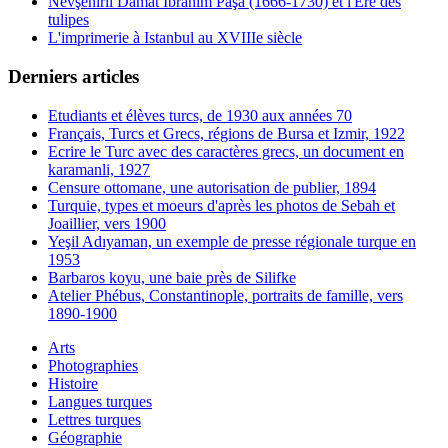
Nevşehirli Damat Ibrahim Paşa (1666-1730) et l'Ere des
tulipes
L'imprimerie à Istanbul au XVIIIe siècle
Derniers articles
Etudiants et élèves turcs, de 1930 aux années 70
Français, Turcs et Grecs, régions de Bursa et Izmir, 1922
Ecrire le Turc avec des caractères grecs, un document en
karamanli, 1927
Censure ottomane, une autorisation de publier, 1894
Turquie, types et moeurs d'après les photos de Sebah et
Joaillier, vers 1900
Yeşil Adıyaman, un exemple de presse régionale turque en
1953
Barbaros koyu, une baie près de Silifke
Atelier Phébus, Constantinople, portraits de famille, vers
1890-1900
Arts
Photographies
Histoire
Langues turques
Lettres turques
Géographie