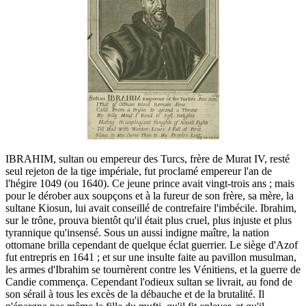
IBRAHIM, sultan ou empereur des Turcs, frère de Murat IV, resté
seul rejeton de la tige impériale, fut proclamé empereur l'an de
l'hégire 1049 (ou 1640). Ce jeune prince avait vingt-trois ans ; mais
pour le dérober aux soupçons et à la fureur de son frère, sa mère, la
sultane Kiosun, lui avait conseillé de contrefaire l'imbécile.
Ibrahim,
sur le trône, prouva bientôt qu'il était plus cruel, plus injuste et plus
tyrannique qu'insensé. Sous un aussi indigne maître, la nation
ottomane brilla cependant de quelque éclat guerrier. Le siège d'Azof
fut entrepris en 1641 ; et sur une insulte faite au pavillon musulman,
les armes
d'Ibrahim
se tournèrent contre les Vénitiens, et la guerre de
Candie commença. Cependant l'odieux sultan se livrait, au fond de
son sérail à tous les excès de la débauche et de la brutalité. Il