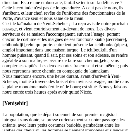
direction. Est-ce une embuscade, faut-il se tenir sur la défensive ?
Cette incertitude n'est pas de longue durée. A cent pas de nous, ils
s'arrêtent, et leur chef, revêtu de l'uniforme des fonctionnaires de la
Porte, s'avance seul et nous salue de la main.
C'est le kaïmakam de Yéni-Scheher ; il a reçu avis de notre prochain
passage, et vient courtoisement au-devant de nous. Les divers
serviteurs de sa maison l'accompagnent, suivant l’usage, portant
chacun le costume et les insignes de ses fonctions kiatib [secrétaire],
tchiboukdji [celui qui porte. entretient présente lac tchibouks (pipes),
emploi important dans une maison turque. Le tchiboukdji d'un
homme puissant, quand il sait, par ses soins et son adresse, se rendre
agréable à son maître, est assuré de faire son chemin.],etc., sans
compter les zaptiés. Les deux escortes fraternisent et se mêlent ; puis
nous reprenons notre chemin en compagnie du kaïmakam.
Nous marchons encore, une heure durant, avant d'arriver à Yeni-
Scheher, moitié à travers des bois et des ravins sauvages, moitié dans
la plaine monotone mais fertile où le bourg est situé. Nous y faisons
notre entrée trois heures après avoir quitté Nicée.
[Yenişehir]
La population, que le départ solennel de son premier magistrat
intriguait sans doute, se presse curieusement sur notre passage ; les
enfants, avec leurs petits costumes bariolés, gambadent entre les
jambes des chevaux, les hommes se tiennent immobiles et silencieux