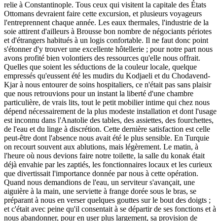
relie à Constantinople. Tous ceux qui visitent la capitale des États
Ottomans devraient faire cette excursion, et plusieurs voyageurs
l'entreprennent chaque année. Les eaux thermales, l'industrie de la
soie attirent d'ailleurs à Brousse bon nombre de négociants périotes
et d'étrangers habitués à un logis confortable. Il ne faut donc point
s'étonner d'y trouver une excellente hôtellerie ; pour notre part nous
avons profité bien volontiers des ressources qu'elle nous offrait.
Quelles que soient les séductions de la couleur locale, quelque
empressés qu'eussent été les mudirs du Kodjaeli et du Chodavend-
Kjar à nous entourer de soins hospitaliers, ce n'était pas sans plaisir
que nous retrouvions pour un instant la liberté d'une chambre
particulière, de vrais lits, tout le petit mobilier intime qui chez nous
dépend nécessairement de la plus modeste installation et dont l'usage
est inconnu dans l'Anatolie des tables, des assiettes, des fourchettes,
de l'eau et du linge à discrétion. Cette dernière satisfaction est celle
peut-être dont l'absence nous avait été le plus sensible. En Turquie
on recourt souvent aux ablutions, mais légèrement. Le matin, à
l'heure où nous devions faire notre toilette, la salle du konak était
déjà envahie par les zaptiés, les fonctionnaires locaux et les curieux
que divertissait l'importance donnée par nous à cette opération.
Quand nous demandions de l'eau, un serviteur s'avançait, une
aiguière à la main, une serviette à frange dorée sous le bras, se
préparant à nous en verser quelques gouttes sur le bout des doigts ;
et c'était avec peine qu'il consentait à se départir de ses fonctions et à
nous abandonner, pour en user plus largement, sa provision de