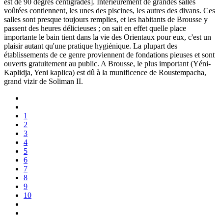
est de 90 degrés centigrades]. Intérieurement de grandes salles
voûtées contiennent, les unes des piscines, les autres des divans. Ces
salles sont presque toujours remplies, et les habitants de Brousse y
passent des heures délicieuses ; on sait en effet quelle place
importante le bain tient dans la vie des Orientaux pour eux, c'est un
plaisir autant qu'une pratique hygiénique. La plupart des
établissements de ce genre proviennent de fondations pieuses et sont
ouverts gratuitement au public. A Brousse, le plus important (Yéni-
Kaplidja, Yeni kaplica) est dû à la munificence de Roustempacha,
grand vizir de Soliman II.
1
2
3
4
5
6
7
8
9
10