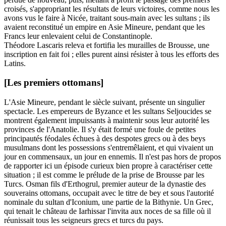
croisés, s'appropriant les résultats de leurs victoires, comme nous les
avons vus le faire à Nicée, traitant sous-main avec les sultans ; ils
avaient reconstitué un empire en Asie Mineure, pendant que les
Francs leur enlevaient celui de Constantinople.
Théodore Lascaris releva et fortifia les murailles de Brousse, une
inscription en fait foi ; elles purent ainsi résister à tous les efforts des
Latins.
[Les premiers ottomans]
L'Asie Mineure, pendant le siècle suivant, présente un singulier
spectacle. Les empereurs de Byzance et les sultans Seljoucides se
montrent également impuissants à maintenir sous leur autorité les
provinces de l'Anatolie. Il s'y était formé une foule de petites
principautés féodales échues à des despotes grecs ou à des beys
musulmans dont les possessions s'entremêlaient, et qui vivaient un
jour en commensaux, un jour en ennemis. Il n'est pas hors de propos
de rapporter ici un épisode curieux bien propre à caractériser cette
situation ; il est comme le prélude de la prise de Brousse par les
Turcs. Osman fils d'Erthogrul, premier auteur de la dynastie des
souverains ottomans, occupait avec le titre de bey et sous l'autorité
nominale du sultan d'Iconium, une partie de la Bithynie. Un Grec,
qui tenait le château de Iarhissar l'invita aux noces de sa fille où il
réunissait tous les seigneurs grecs et turcs du pays.