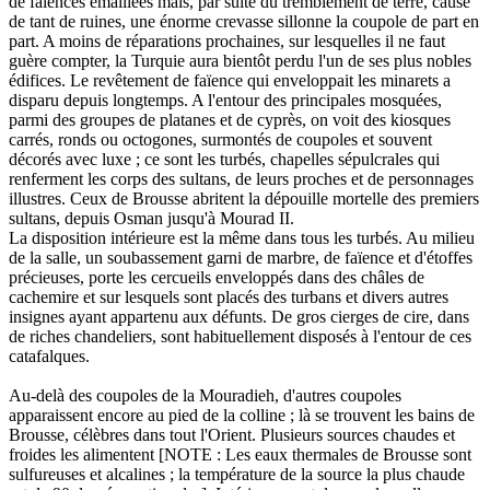
de faïences émaillées mais, par suite du tremblement de terre, cause
de tant de ruines, une énorme crevasse sillonne la coupole de part en
part. A moins de réparations prochaines, sur lesquelles il ne faut
guère compter, la Turquie aura bientôt perdu l'un de ses plus nobles
édifices. Le revêtement de faïence qui enveloppait les minarets a
disparu depuis longtemps. A l'entour des principales mosquées,
parmi des groupes de platanes et de cyprès, on voit des kiosques
carrés, ronds ou octogones, surmontés de coupoles et souvent
décorés avec luxe ; ce sont les turbés, chapelles sépulcrales qui
renferment les corps des sultans, de leurs proches et de personnages
illustres. Ceux de Brousse abritent la dépouille mortelle des premiers
sultans, depuis Osman jusqu'à Mourad II.
La disposition intérieure est la même dans tous les turbés. Au milieu
de la salle, un soubassement garni de marbre, de faïence et d'étoffes
précieuses, porte les cercueils enveloppés dans des châles de
cachemire et sur lesquels sont placés des turbans et divers autres
insignes ayant appartenu aux défunts. De gros cierges de cire, dans
de riches chandeliers, sont habituellement disposés à l'entour de ces
catafalques.
Au-delà des coupoles de la Mouradieh, d'autres coupoles
apparaissent encore au pied de la colline ; là se trouvent les bains de
Brousse, célèbres dans tout l'Orient. Plusieurs sources chaudes et
froides les alimentent [NOTE : Les eaux thermales de Brousse sont
sulfureuses et alcalines ; la température de la source la plus chaude