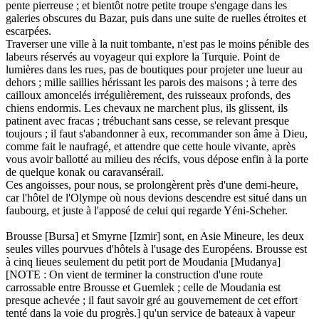
pente pierreuse ; et bientôt notre petite troupe s'engage dans les
galeries obscures du Bazar, puis dans une suite de ruelles étroites et
escarpées.
Traverser une ville à la nuit tombante, n'est pas le moins pénible des
labeurs réservés au voyageur qui explore la Turquie. Point de
lumières dans les rues, pas de boutiques pour projeter une lueur au
dehors ; mille saillies hérissant les parois des maisons ; à terre des
cailloux amoncelés irrégulièrement, des ruisseaux profonds, des
chiens endormis. Les chevaux ne marchent plus, ils glissent, ils
patinent avec fracas ; trébuchant sans cesse, se relevant presque
toujours ; il faut s'abandonner à eux, recommander son âme à Dieu,
comme fait le naufragé, et attendre que cette houle vivante, après
vous avoir ballotté au milieu des récifs, vous dépose enfin à la porte
de quelque konak ou caravansérail.
Ces angoisses, pour nous, se prolongèrent près d'une demi-heure,
car l'hôtel de l'Olympe où nous devions descendre est situé dans un
faubourg, et juste à l'apposé de celui qui regarde Yéni-Scheher.
Brousse [Bursa] et Smyrne [Izmir] sont, en Asie Mineure, les deux
seules villes pourvues d'hôtels à l'usage des Européens. Brousse est
à cinq lieues seulement du petit port de Moudania [Mudanya]
[NOTE : On vient de terminer la construction d'une route
carrossable entre Brousse et Guemlek ; celle de Moudania est
presque achevée ; il faut savoir gré au gouvernement de cet effort
tenté dans la voie du progrès.] qu'un service de bateaux à vapeur