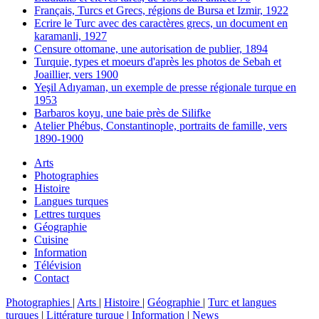
Français, Turcs et Grecs, régions de Bursa et Izmir, 1922
Ecrire le Turc avec des caractères grecs, un document en
karamanli, 1927
Censure ottomane, une autorisation de publier, 1894
Turquie, types et moeurs d'après les photos de Sebah et
Joaillier, vers 1900
Yeşil Adıyaman, un exemple de presse régionale turque en
1953
Barbaros koyu, une baie près de Silifke
Atelier Phébus, Constantinople, portraits de famille, vers
1890-1900
Arts
Photographies
Histoire
Langues turques
Lettres turques
Géographie
Cuisine
Information
Télévision
Contact
Photographies
|
Arts
|
Histoire
|
Géographie
|
Turc et langues
turques
|
Littérature turque
|
Information
|
News