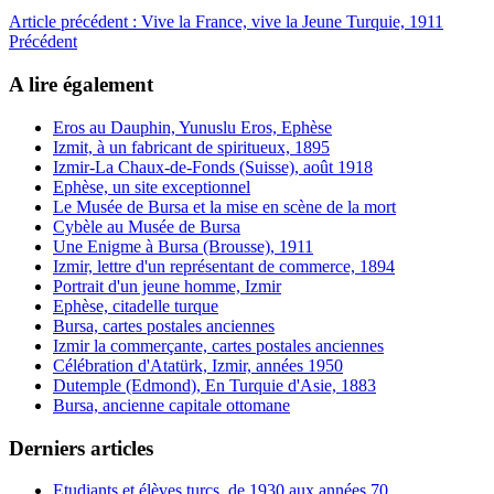
Article précédent : Vive la France, vive la Jeune Turquie, 1911
Précédent
A lire également
Eros au Dauphin, Yunuslu Eros, Ephèse
Izmit, à un fabricant de spiritueux, 1895
Izmir-La Chaux-de-Fonds (Suisse), août 1918
Ephèse, un site exceptionnel
Le Musée de Bursa et la mise en scène de la mort
Cybèle au Musée de Bursa
Une Enigme à Bursa (Brousse), 1911
Izmir, lettre d'un représentant de commerce, 1894
Portrait d'un jeune homme, Izmir
Ephèse, citadelle turque
Bursa, cartes postales anciennes
Izmir la commerçante, cartes postales anciennes
Célébration d'Atatürk, Izmir, années 1950
Dutemple (Edmond), En Turquie d'Asie, 1883
Bursa, ancienne capitale ottomane
Derniers articles
Etudiants et élèves turcs, de 1930 aux années 70