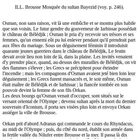
ILL. Brousse Mosquée du sultan Bayezid (voy. p. 246).
Osman, non sans raison, vit là une embûche et se montra plus habile
que son voisin. Le futur gendre du gouverneur de Iarhissar possédait
le château de Bélédjik ; Osman le pria d'y recevoir ses trésors et ses
femmes, qu'un ennemi eût pu lui enlever pendant qu'il prendrait part
aux fêtes du mariage. Sous un déguisement féminin il introduisit
quarante jeunes guerriers dans le château de Bélédjik, Le festin
devait avoir lieu non loin de là, dans la plaine. Les invités venaient
d'y prendre place, quand, au-dessus des murailles de Bélédjik, on vit
des flammes s'élever ; les Grecs se précipitent pour éteindre
l'incendie ; mais les compagnons d'Osman avaient jeté bien loin leur
déguisement ; les Grecs furent massacrés et, le soir même, Osman
était maître de Bélédjik et de Iarhissar ; la fiancée tombée en son
pouvoir devint la femme de son fils Orkan.
Les deux bourgs qu'Osman venait d'occuper, sont situés sur le
versant oriental de l'Olympe ; devenu sultan après la mort du dernier
souverain d'Iconium, il porta ses visées plus loin et envoya Orkan
assiéger la ville de Brousse.
Orkan prit d'abord Adranas qui commande le cours du Rhyndacus,
au midi de l'Olympe ; puis, du c0té du nord, établit son armée dans
la fertile vallée du Nilufer entre Brousse et la mer. Il passa là dix