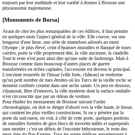
toujours par leur multitude et leur variété à donner à Brousse une
physionomie majestueuse.
[Monuments de Bursa]
Avant de citer les plus remarquables de ces édifices, il faut peindre
en quelques mots l'aspect général de la ville. Elle couvre, sur une
longueur d'une lieue, une série de mamelons adossés au mont
Olympe ; le plus élevé, ceint d'épaisses murailles et flanqué de tours
carrées, porte la ville proprement dite, la ville ancienne, la citadelle.
Tout le reste n'est pour ainsi dire qu'une suite de faubourgs. Mais à
Brousse comme dans beaucoup d'autres places de guerre
transformées en riches capitales, l'accessoire est devenu le principal.
L'enceinte resserrée de l'hissar [ville forte, château] ne renferme
qu'un petit nombre de rues étroites où les Turcs de la vieille roche se
tiennent confinés comme dans une arche sainte. Un peu en dessous,
s'épanouit, libre d'entraves, la ville moderne dont la surface ondulée
n'est circonscrite que par un rideau de verdure.
Pour étudier les monuments de Brousse suivant l'ordre
chronologique, on doit se diriger d'abord vers la ville haute, le hissar,
qui contient les plus vieilles constructions. Si on y pénètre par la
porte du sud-ouest, on voit, à côté de cette porte, quelques portions
de murailles formées de gros blocs de travertin taillés et superposés
sans mortier ; c'est un débris de l'enceinte bithynienne, le reste des
murs date du Bas-Empire. Tous les autres édifices appartiennent à