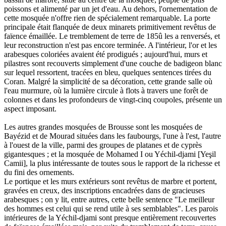
poissons et alimenté par un jet d'eau. Au dehors, l'ornementation de
cette mosquée n'offre rien de spécialement remarquable. La porte
principale était flanquée de deux minarets primitivement revêtus de
faïence émaillée. Le tremblement de terre de 185û les a renversés, et
leur reconstruction n'est pas encore terminée. A l'intérieur, l'or et les
arabesques coloriées avaient été prodigués ; aujourd'hui, murs et
pilastres sont recouverts simplement d'une couche de badigeon blanc
sur lequel ressortent, tracées en bleu, quelques sentences tirées du
Coran. Malgré la simplicité de sa décoration, cette grande salle où
l'eau murmure, où la lumière circule à flots à travers une forêt de
colonnes et dans les profondeurs de vingt-cinq coupoles, présente un
aspect imposant.
Les autres grandes mosquées de Brousse sont les mosquées de
Bayézid et de Mourad situées dans les faubourgs, l'une à l'est, l'autre
à l'ouest de la ville, parmi des groupes de platanes et de cyprès
gigantesques ; et la mosquée de Mohamed I ou Yéchil-djami [Yeşil
Camii], la plus intéressante de toutes sous le rapport de la richesse et
du fini des ornements.
Le portique et les murs extérieurs sont revêtus de marbre et portent,
gravées en creux, des inscriptions encadrées dans de gracieuses
arabesques ; on y lit, entre autres, cette belle sentence "Le meilleur
des hommes est celui qui se rend utile à ses semblables". Les parois
intérieures de la Yéchil-djami sont presque entièrement recouvertes