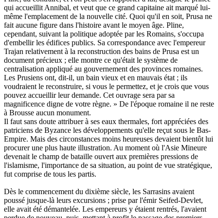
qui accueillit Annibal, et veut que ce grand capitaine ait marqué lui-
même l'emplacement de la nouvelle cité. Quoi qu'il en soit, Prusa ne
fait aucune figure dans l'histoire avant le moyen âge. Pline,
cependant, suivant la politique adoptée par les Romains, s'occupa
d'embellir les édifices publics. Sa correspondance avec l'empereur
Trajan relativement à la reconstruction des bains de Prusa est un
document précieux ; elle montre ce qu'était le système de
centralisation appliqué au gouvernement des provinces romaines.
Les Prusiens ont, dit-il, un bain vieux et en mauvais état ; ils
voudraient le reconstruire, si vous le permettez, et je crois que vous
pouvez accueillir leur demande. Cet ouvrage sera par sa
magnificence digne de votre règne. » De l'époque romaine il ne reste
à Brousse aucun monument.
Il faut sans doute attribuer à ses eaux thermales, fort appréciées des
patriciens de Byzance les développements qu'elle reçut sous le Bas-
Empire. Mais des circonstances moins heureuses devaient bientôt lui
procurer une plus haute illustration. Au moment où l'Asie Mineure
devenait le champ de bataille ouvert aux premières pressions de
l'islamisme, l'importance de sa situation, au point de vue stratégique,
fut comprise de tous les partis.
Dès le commencement du dixième siècle, les Sarrasins avaient
poussé jusque-là leurs excursions ; prise par l'émir Seifed-Devlet,
elle avait été démantelée. Les empereurs y étaient rentrés, l'avaient
perdue de nouveau, puis, mettant à profit le passage des premiers