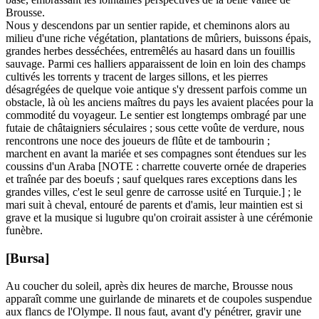
Brousse.
Nous y descendons par un sentier rapide, et cheminons alors au
milieu d'une riche végétation, plantations de mûriers, buissons épais,
grandes herbes desséchées, entremêlés au hasard dans un fouillis
sauvage. Parmi ces halliers apparaissent de loin en loin des champs
cultivés les torrents y tracent de larges sillons, et les pierres
désagrégées de quelque voie antique s'y dressent parfois comme un
obstacle, là où les anciens maîtres du pays les avaient placées pour la
commodité du voyageur. Le sentier est longtemps ombragé par une
futaie de châtaigniers séculaires ; sous cette voûte de verdure, nous
rencontrons une noce des joueurs de flûte et de tambourin ;
marchent en avant la mariée et ses compagnes sont étendues sur les
coussins d'un Araba [NOTE : charrette couverte ornée de draperies
et traînée par des boeufs ; sauf quelques rares exceptions dans les
grandes villes, c'est le seul genre de carrosse usité en Turquie.] ; le
mari suit à cheval, entouré de parents et d'amis, leur maintien est si
grave et la musique si lugubre qu'on croirait assister à une cérémonie
funèbre.
[Bursa]
Au coucher du soleil, après dix heures de marche, Brousse nous
apparaît comme une guirlande de minarets et de coupoles suspendue
aux flancs de l'Olympe. Il nous faut, avant d'y pénétrer, gravir une