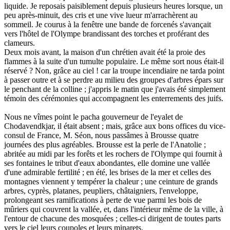
liquide. Je reposais paisiblement depuis plusieurs heures lorsque, un
peu après-minuit, des cris et une vive lueur m'arrachèrent au
sommeil. Je courus à la fenêtre une bande de forcenés s'avançait
vers l'hôtel de l'Olympe brandissant des torches et proférant des
clameurs.
Deux mois avant, la maison d'un chrétien avait été la proie des
flammes à la suite d'un tumulte populaire. Le même sort nous était-il
réservé ? Non, grâce au ciel ! car la troupe incendiaire ne tarda point
à passer outre et à se perdre au milieu des groupes d'arbres épars sur
le penchant de la colline ; j'appris le matin que j'avais été simplement
témoin des cérémonies qui accompagnent les enterrements des juifs.
Nous ne vîmes point le pacha gouverneur de l'eyalet de
Chodavendkjar, il était absent ; mais, grâce aux bons offices du vice-
consul de France, M. Séon, nous passâmes à Brousse quatre
journées des plus agréables. Brousse est la perle de l'Anatolie ;
abritée au midi par les forêts et les rochers de l'Olympe qui fournit à
ses fontaines le tribut d'eaux abondantes, elle domine une vallée
d'une admirable fertilité ; en été, les brises de la mer et celles des
montagnes viennent y tempérer la chaleur ; une ceinture de grands
arbres, cyprès, platanes, peupliers, châtaigniers, l'enveloppe,
prolongeant ses ramifications à perte de vue parmi les bois de
mûriers qui couvrent la vallée, et, dans l'intérieur même de la ville, à
l'entour de chacune des mosquées ; celles-ci dirigent de toutes parts
vers le ciel leurs coupoles et leurs minarets.