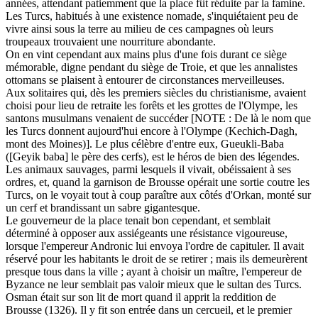
années, attendant patiemment que la place fût réduite par la famine.
Les Turcs, habitués à une existence nomade, s'inquiétaient peu de
vivre ainsi sous la terre au milieu de ces campagnes où leurs
troupeaux trouvaient une nourriture abondante.
On en vint cependant aux mains plus d'une fois durant ce siège
mémorable, digne pendant du siège de Troie, et que les annalistes
ottomans se plaisent à entourer de circonstances merveilleuses.
Aux solitaires qui, dès les premiers siècles du christianisme, avaient
choisi pour lieu de retraite les forêts et les grottes de l'Olympe, les
santons musulmans venaient de succéder [NOTE : De là le nom que
les Turcs donnent aujourd'hui encore à l'Olympe (Kechich-Dagh,
mont des Moines)]. Le plus célèbre d'entre eux, Gueukli-Baba
([Geyik baba] le père des cerfs), est le héros de bien des légendes.
Les animaux sauvages, parmi lesquels il vivait, obéissaient à ses
ordres, et, quand la garnison de Brousse opérait une sortie coutre les
Turcs, on le voyait tout à coup paraître aux côtés d'Orkan, monté sur
un cerf et brandissant un sabre gigantesque.
Le gouverneur de la place tenait bon cependant, et semblait
déterminé à opposer aux assiégeants une résistance vigoureuse,
lorsque l'empereur Andronic lui envoya l'ordre de capituler. Il avait
réservé pour les habitants le droit de se retirer ; mais ils demeurèrent
presque tous dans la ville ; ayant à choisir un maître, l'empereur de
Byzance ne leur semblait pas valoir mieux que le sultan des Turcs.
Osman était sur son lit de mort quand il apprit la reddition de
Brousse (1326). Il y fit son entrée dans un cercueil, et le premier