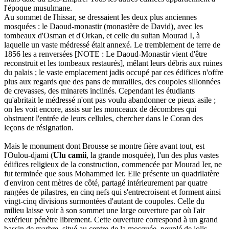
l'époque musulmane.
Au sommet de l'hissar, se dressaient les deux plus anciennes
mosquées : le Daoud-monastir (monastère de David), avec les
tombeaux d'Osman et d'Orkan, et celle du sultan Mourad I, à
laquelle un vaste médressé était annexé. Le tremblement de terre de
1856 les a renversées [NOTE : Le Daoud-Monastir vient d'être
reconstruit et les tombeaux restaurés], mêlant leurs débris aux ruines
du palais ; le vaste emplacement jadis occupé par ces édifices n'offre
plus aux regards que des pans de murailles, des coupoles sillonnées
de crevasses, des minarets inclinés. Cependant les étudiants
qu'abritait le médressé n'ont pas voulu abandonner ce pieux asile ;
on les voit encore, assis sur les monceaux de décombres qui
obstruent l'entrée de leurs cellules, chercher dans le Coran des
leçons de résignation.
Mais le monument dont Brousse se montre fière avant tout, est
l'Oulou-djami (
Ulu camii
, la grande mosquée), l'un des plus vastes
édifices religieux de la construction, commencée par Mourad Ier, ne
fut terminée que sous Mohammed Ier. Elle présente un quadrilatère
d'environ cent mètres de côté, partagé intérieurement par quatre
rangées de pilastres, en cinq nefs qui s'entrecroisent et forment ainsi
vingt-cinq divisions surmontées d'autant de coupoles. Celle du
milieu laisse voir à son sommet une large ouverture par où l'air
extérieur pénètre librement. Cette ouverture correspond à un grand
bassin de marbre, situé au centre de la mosquée, peuplé de jolis