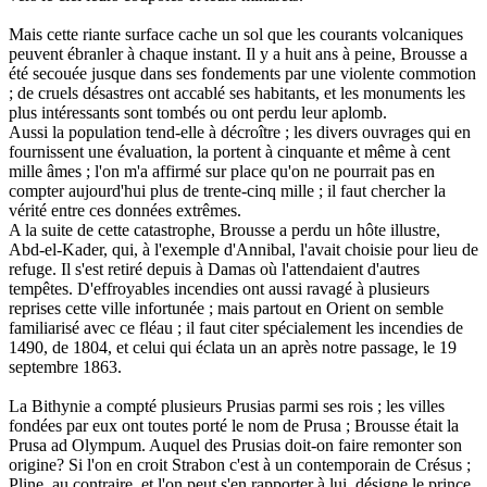
Mais cette riante surface cache un sol que les courants volcaniques
peuvent ébranler à chaque instant. Il y a huit ans à peine, Brousse a
été secouée jusque dans ses fondements par une violente commotion
; de cruels désastres ont accablé ses habitants, et les monuments les
plus intéressants sont tombés ou ont perdu leur aplomb.
Aussi la population tend-elle à décroître ; les divers ouvrages qui en
fournissent une évaluation, la portent à cinquante et même à cent
mille âmes ; l'on m'a affirmé sur place qu'on ne pourrait pas en
compter aujourd'hui plus de trente-cinq mille ; il faut chercher la
vérité entre ces données extrêmes.
A la suite de cette catastrophe, Brousse a perdu un hôte illustre,
Abd-el-Kader, qui, à l'exemple d'Annibal, l'avait choisie pour lieu de
refuge. Il s'est retiré depuis à Damas où l'attendaient d'autres
tempêtes. D'effroyables incendies ont aussi ravagé à plusieurs
reprises cette ville infortunée ; mais partout en Orient on semble
familiarisé avec ce fléau ; il faut citer spécialement les incendies de
1490, de 1804, et celui qui éclata un an après notre passage, le 19
septembre 1863.
La Bithynie a compté plusieurs Prusias parmi ses rois ; les villes
fondées par eux ont toutes porté le nom de Prusa ; Brousse était la
Prusa ad Olympum. Auquel des Prusias doit-on faire remonter son
origine? Si l'on en croit Strabon c'est à un contemporain de Crésus ;
Pline, au contraire, et l'on peut s'en rapporter à lui, désigne le prince