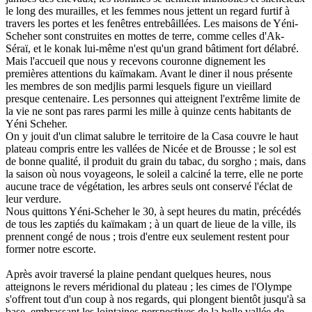
le long des murailles, et les femmes nous jettent un regard furtif à
travers les portes et les fenêtres entrebâillées. Les maisons de Yéni-
Scheher sont construites en mottes de terre, comme celles d'Ak-
Séraï, et le konak lui-même n'est qu'un grand bâtiment fort délabré.
Mais l'accueil que nous y recevons couronne dignement les
premières attentions du kaïmakam. Avant le diner il nous présente
les membres de son medjlis parmi lesquels figure un vieillard
presque centenaire. Les personnes qui atteignent l'extrême limite de
la vie ne sont pas rares parmi les mille à quinze cents habitants de
Yéni Scheher.
On y jouit d'un climat salubre le territoire de la Casa couvre le haut
plateau compris entre les vallées de Nicée et de Brousse ; le sol est
de bonne qualité, il produit du grain du tabac, du sorgho ; mais, dans
la saison où nous voyageons, le soleil a calciné la terre, elle ne porte
aucune trace de végétation, les arbres seuls ont conservé l'éclat de
leur verdure.
Nous quittons Yéni-Scheher le 30, à sept heures du matin, précédés
de tous les zaptiés du kaïmakam ; à un quart de lieue de la ville, ils
prennent congé de nous ; trois d'entre eux seulement restent pour
former notre escorte.
Après avoir traversé la plaine pendant quelques heures, nous
atteignons le revers méridional du plateau ; les cimes de l'Olympe
s'offrent tout d'un coup à nos regards, qui plongent bientôt jusqu'à sa
base, embrassant les lointaines perspectives de la belle vallée de