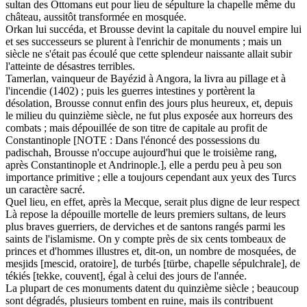
sultan des Ottomans eut pour lieu de sépulture la chapelle même du
château, aussitôt transformée en mosquée.
Orkan lui succéda, et Brousse devint la capitale du nouvel empire lui
et ses successeurs se plurent à l'enrichir de monuments ; mais un
siècle ne s'était pas écoulé que cette splendeur naissante allait subir
l'atteinte de désastres terribles.
Tamerlan, vainqueur de Bayézid à Angora, la livra au pillage et à
l'incendie (1402) ; puis les guerres intestines y portèrent la
désolation, Brousse connut enfin des jours plus heureux, et, depuis
le milieu du quinzième siècle, ne fut plus exposée aux horreurs des
combats ; mais dépouillée de son titre de capitale au profit de
Constantinople [NOTE : Dans l'énoncé des possessions du
padischah, Brousse n'occupe aujourd'hui que le troisième rang,
après Constantinople et Andrinople.], elle a perdu peu à peu son
importance primitive ; elle a toujours cependant aux yeux des Turcs
un caractère sacré.
Quel lieu, en effet, après la Mecque, serait plus digne de leur respect
Là repose la dépouille mortelle de leurs premiers sultans, de leurs
plus braves guerriers, de derviches et de santons rangés parmi les
saints de l'islamisme. On y compte près de six cents tombeaux de
princes et d'hommes illustres et, dit-on, un nombre de mosquées, de
mesjids [mescid, oratoire], de turbés [türbe, chapelle sépulchrale], de
tékiés [tekke, couvent], égal à celui des jours de l'année.
La plupart de ces monuments datent du quinzième siècle ; beaucoup
sont dégradés, plusieurs tombent en ruine, mais ils contribuent