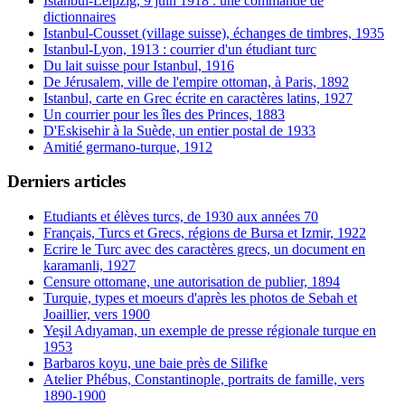
Istanbul-Leipzig, 9 juin 1918 : une commande de
dictionnaires
Istanbul-Cousset (village suisse), échanges de timbres, 1935
Istanbul-Lyon, 1913 : courrier d'un étudiant turc
Du lait suisse pour Istanbul, 1916
De Jérusalem, ville de l'empire ottoman, à Paris, 1892
Istanbul, carte en Grec écrite en caractères latins, 1927
Un courrier pour les îles des Princes, 1883
D'Eskisehir à la Suède, un entier postal de 1933
Amitié germano-turque, 1912
Derniers articles
Etudiants et élèves turcs, de 1930 aux années 70
Français, Turcs et Grecs, régions de Bursa et Izmir, 1922
Ecrire le Turc avec des caractères grecs, un document en
karamanli, 1927
Censure ottomane, une autorisation de publier, 1894
Turquie, types et moeurs d'après les photos de Sebah et
Joaillier, vers 1900
Yeşil Adıyaman, un exemple de presse régionale turque en
1953
Barbaros koyu, une baie près de Silifke
Atelier Phébus, Constantinople, portraits de famille, vers
1890-1900