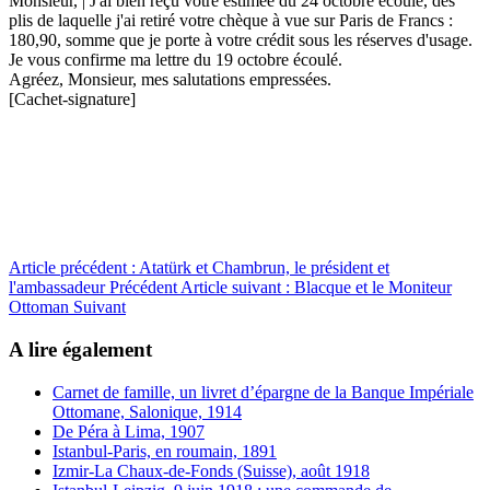
Monsieur, | J'ai bien reçu votre estimée du 24 octobre écoulé, des
plis de laquelle j'ai retiré votre chèque à vue sur Paris de Francs :
180,90, somme que je porte à votre crédit sous les réserves d'usage.
Je vous confirme ma lettre du 19 octobre écoulé.
Agréez, Monsieur, mes salutations empressées.
[Cachet-signature]
Article précédent : Atatürk et Chambrun, le président et
l'ambassadeur
Précédent
Article suivant : Blacque et le Moniteur
Ottoman
Suivant
A lire également
Carnet de famille, un livret d’épargne de la Banque Impériale
Ottomane, Salonique, 1914
De Péra à Lima, 1907
Istanbul-Paris, en roumain, 1891
Izmir-La Chaux-de-Fonds (Suisse), août 1918