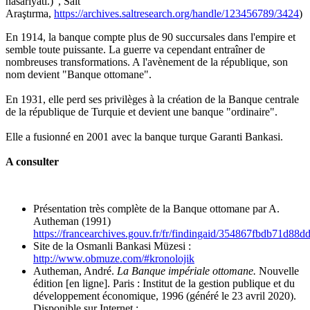
hasariyati.)", Salt
Araştırma,
https://archives.saltresearch.org/handle/123456789/3424
)
En 1914, la banque compte plus de 90 succursales dans l'empire et
semble toute puissante. La guerre va cependant entraîner de
nombreuses transformations. A l'avènement de la république, son
nom devient "Banque ottomane".
En 1931, elle perd ses privilèges à la création de la Banque centrale
de la république de Turquie et devient une banque "ordinaire".
Elle a fusionné en 2001 avec la banque turque Garanti Bankasi.
A consulter
Présentation très complète de la Banque ottomane par A.
Autheman (1991)
https://francearchives.gouv.fr/fr/findingaid/354867fbdb71d8
Site de la Osmanli Bankasi Müzesi :
http://www.obmuze.com/#kronolojik
Autheman, André.
La Banque impériale ottomane.
Nouvelle
édition [en ligne]. Paris : Institut de la gestion publique et du
développement économique, 1996 (généré le 23 avril 2020).
Disponible sur Internet :