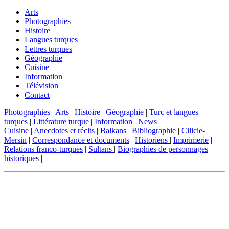
Arts
Photographies
Histoire
Langues turques
Lettres turques
Géographie
Cuisine
Information
Télévision
Contact
Photographies
|
Arts
|
Histoire
|
Géographie
|
Turc et langues
turques
|
Littérature turque
|
Information
|
News
Cuisine
|
Anecdotes et récits
|
Balkans
|
Bibliographie
|
Cilicie-
Mersin
|
Correspondance et documents
|
Historiens
|
Imprimerie
|
Relations franco-turques
|
Sultans
|
Biographies de personnages
historique
s |