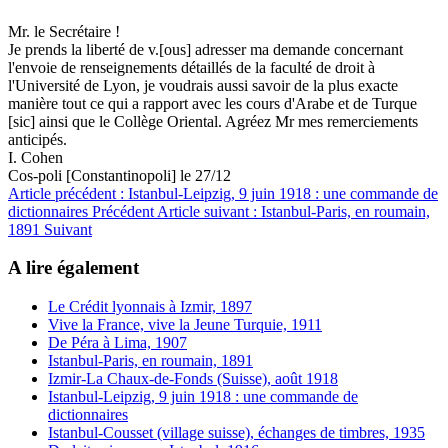
Mr. le Secrétaire !
Je prends la liberté de v.[ous] adresser ma demande concernant
l'envoie de renseignements détaillés de la faculté de droit à
l'Université de Lyon, je voudrais aussi savoir de la plus exacte
manière tout ce qui a rapport avec les cours d'Arabe et de Turque
[sic] ainsi que le Collège Oriental. Agréez Mr mes remerciements
anticipés.
I. Cohen
Cos-poli [Constantinopoli] le 27/12
Article précédent : Istanbul-Leipzig, 9 juin 1918 : une commande de
dictionnaires
Précédent
Article suivant : Istanbul-Paris, en roumain,
1891
Suivant
A lire également
Le Crédit lyonnais à Izmir, 1897
Vive la France, vive la Jeune Turquie, 1911
De Péra à Lima, 1907
Istanbul-Paris, en roumain, 1891
Izmir-La Chaux-de-Fonds (Suisse), août 1918
Istanbul-Leipzig, 9 juin 1918 : une commande de
dictionnaires
Istanbul-Cousset (village suisse), échanges de timbres, 1935