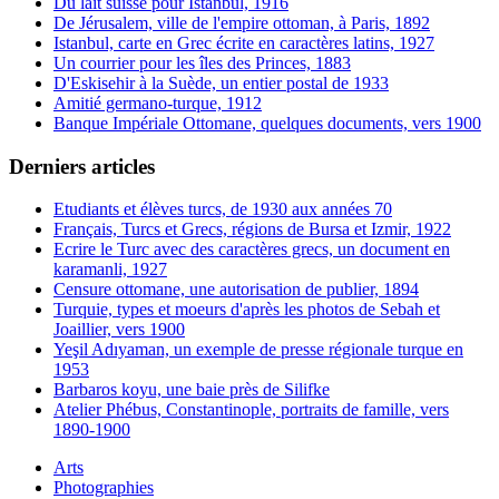
Du lait suisse pour Istanbul, 1916
De Jérusalem, ville de l'empire ottoman, à Paris, 1892
Istanbul, carte en Grec écrite en caractères latins, 1927
Un courrier pour les îles des Princes, 1883
D'Eskisehir à la Suède, un entier postal de 1933
Amitié germano-turque, 1912
Banque Impériale Ottomane, quelques documents, vers 1900
Derniers articles
Etudiants et élèves turcs, de 1930 aux années 70
Français, Turcs et Grecs, régions de Bursa et Izmir, 1922
Ecrire le Turc avec des caractères grecs, un document en
karamanli, 1927
Censure ottomane, une autorisation de publier, 1894
Turquie, types et moeurs d'après les photos de Sebah et
Joaillier, vers 1900
Yeşil Adıyaman, un exemple de presse régionale turque en
1953
Barbaros koyu, une baie près de Silifke
Atelier Phébus, Constantinople, portraits de famille, vers
1890-1900
Arts
Photographies