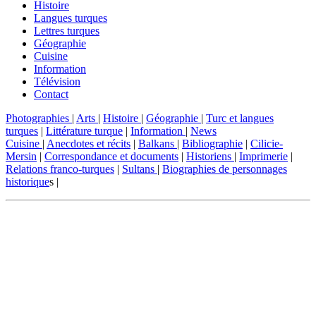
Histoire
Langues turques
Lettres turques
Géographie
Cuisine
Information
Télévision
Contact
Photographies
|
Arts
|
Histoire
|
Géographie
|
Turc et langues
turques
|
Littérature turque
|
Information
|
News
Cuisine
|
Anecdotes et récits
|
Balkans
|
Bibliographie
|
Cilicie-
Mersin
|
Correspondance et documents
|
Historiens
|
Imprimerie
|
Relations franco-turques
|
Sultans
|
Biographies de personnages
historique
s |