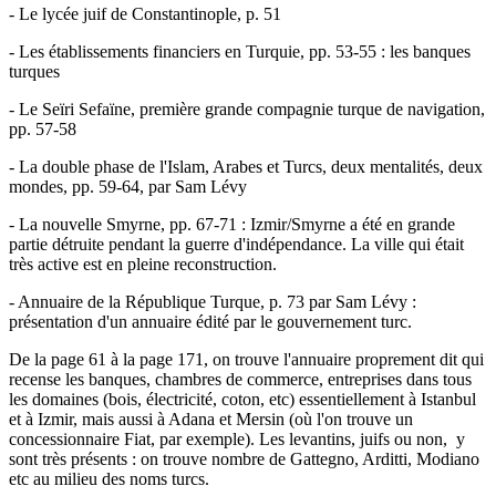
- Le lycée juif de Constantinople, p. 51
- Les établissements financiers en Turquie, pp. 53-55 : les banques
turques
- Le Seïri Sefaïne, première grande compagnie turque de navigation,
pp. 57-58
- La double phase de l'Islam, Arabes et Turcs, deux mentalités, deux
mondes, pp. 59-64, par Sam Lévy
- La nouvelle Smyrne, pp. 67-71 : Izmir/Smyrne a été en grande
partie détruite pendant la guerre d'indépendance. La ville qui était
très active est en pleine reconstruction.
- Annuaire de la République Turque, p. 73 par Sam Lévy :
présentation d'un annuaire édité par le gouvernement turc.
De la page 61 à la page 171, on trouve l'annuaire proprement dit qui
recense les banques, chambres de commerce, entreprises dans tous
les domaines (bois, électricité, coton, etc) essentiellement à Istanbul
et à Izmir, mais aussi à Adana et Mersin (où l'on trouve un
concessionnaire Fiat, par exemple). Les levantins, juifs ou non, y
sont très présents : on trouve nombre de Gattegno, Arditti, Modiano
etc au milieu des noms turcs.