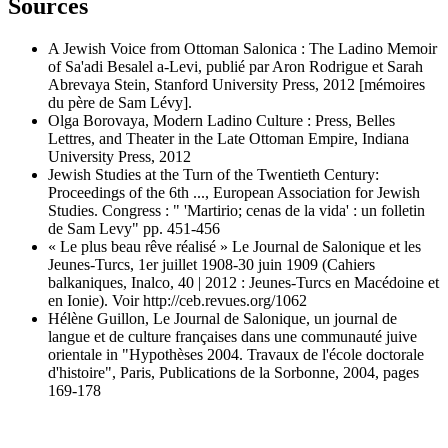
Sources
A Jewish Voice from Ottoman Salonica : The Ladino Memoir
of Sa'adi Besalel a-Levi, publié par Aron Rodrigue et Sarah
Abrevaya Stein, Stanford University Press, 2012 [mémoires
du père de Sam Lévy].
Olga Borovaya, Modern Ladino Culture : Press, Belles
Lettres, and Theater in the Late Ottoman Empire, Indiana
University Press, 2012
Jewish Studies at the Turn of the Twentieth Century:
Proceedings of the 6th ..., European Association for Jewish
Studies. Congress : " 'Martirio; cenas de la vida' : un folletin
de Sam Levy" pp. 451-456
« Le plus beau rêve réalisé » Le Journal de Salonique et les
Jeunes-Turcs, 1er juillet 1908-30 juin 1909 (Cahiers
balkaniques, Inalco, 40 | 2012 : Jeunes-Turcs en Macédoine et
en Ionie). Voir http://ceb.revues.org/1062
Hélène Guillon, Le Journal de Salonique, un journal de
langue et de culture françaises dans une communauté juive
orientale in "Hypothèses 2004. Travaux de l'école doctorale
d'histoire", Paris, Publications de la Sorbonne, 2004, pages
169-178