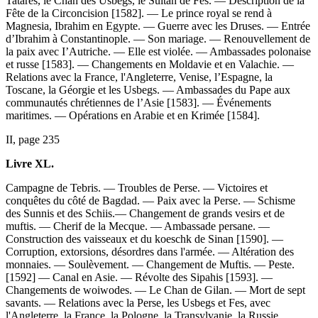
Tatares, le Chan des Usbegs, le Sultan de Fès. — Description de la
Fête de la Circoncision [1582]. — Le prince royal se rend à
Magnesia, Ibrahim en Egypte. — Guerre avec les Druses. — Entrée
d’Ibrahim à Constantinople. — Son mariage. — Renouvellement de
la paix avec I’Autriche. — Elle est violée. — Ambassades polonaise
et russe [1583]. — Changements en Moldavie et en Valachie. —
Relations avec la France, l'Angleterre, Venise, l’Espagne, la
Toscane, la Géorgie et les Usbegs. — Ambassades du Pape aux
communautés chrétiennes de l’Asie [1583]. — Événements
maritimes. — Opérations en Arabie et en Krimée [1584].
II, page 235
Livre XL.
Campagne de Tebris. — Troubles de Perse. — Victoires et
conquêtes du côté de Bagdad. — Paix avec la Perse. — Schisme
des Sunnis et des Schiis.— Changement de grands vesirs et de
muftis. — Cherif de la Mecque. — Ambassade persane. —
Construction des vaisseaux et du koeschk de Sinan [1590]. —
Corruption, extorsions, désordres dans l'armée. — Altération des
monnaies. — Soulèvement. — Changement de Muftis. — Peste.
[1592] — Canal en Asie. — Révolte des Sipahis [1593]. —
Changements de woiwodes. — Le Chan de Gilan. — Mort de sept
savants. — Relations avec la Perse, les Usbegs et Fes, avec
l'Angleterre, la France, la Pologne, la Transylvanie, la Russie,