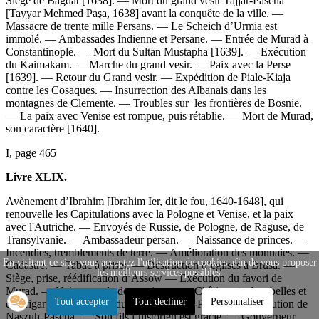
Siège de Bagdat [1638]. — Mort du grand vesir Tajjar-Pascha
[Tayyar Mehmed Paşa, 1638] avant la conquête de la ville. —
Massacre de trente mille Persans. — Le Scheich d’Urmia est
immolé. — Ambassades Indienne et Persane. — Entrée de Murad à
Constantinople. — Mort du Sultan Mustapha [1639]. — Exécution
du Kaimakam. — Marche du grand vesir. — Paix avec la Perse
[1639]. — Retour du Grand vesir. — Expédition de Piale-Kiaja
contre les Cosaques. — Insurrection des Albanais dans les
montagnes de Clemente. — Troubles sur les frontières de Bosnie.
— La paix avec Venise est rompue, puis rétablie. — Mort de Murad,
son caractère [1640].
I, page 465
Livre XLIX.
Avènement d’Ibrahim [Ibrahim Ier, dit le fou, 1640-1648], qui
renouvelle les Capitulations avec la Pologne et Venise, et la paix
avec l'Autriche. — Envoyés de Russie, de Pologne, de Raguse, de
Transylvanie. — Ambassadeur persan. — Naissance de princes. —
Incendies, tremblements de terre. — Amélioration des monnaies. —
En visitant ce site, vous acceptez l'utilisation de cookies afin de vous proposer
Cadastre. — Tabac à priser. — Destruction d’églises à Brusa. —
les meilleurs services possibles.
Siège, prise, réédification d’Assow — Exécution du favori de
Murad. — Naissance de deux princes. — Châtiments de rebelles et
Tout accepter
Tout décliner
Personnaliser
de brigands. — Révolte du fils de Naszuh-Pascha. — Exécution de
Naszuh-Pascha. — Son fils l’historien est gracié. — Gouverneur