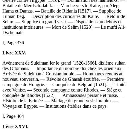
Guerre contre l'Egypte [1516]. — Domination des mameluks. —
Bataille de Merdsch-dabik. — Marche vers le Kaire, par Alep,
Hama et Damas. — Bataille de Ridania [1517]. — Supplice de
Tuman-beg. — Description des curiosités du Kaire. — Retour de
Selim. — Supplice du grand vesir. — Dispositions au dehors et
institutions intérieures. — Mort de Selim [1520]. — Le mufti Ali-
Dschemali.
I, Page 336
Livre XXV.
Avènement de Suleiman Ier le grand [1520-1566], dixième sultan
des Ottomans. — Importance du nombre dix chez les orientaux. —
Arrivée de Suleiman à Constantinople. — Hommages rendus au
nouveau souverain. — Révolte de Ghasali étouffée. — Première
campagne de Hongrie. — Conquête de Belgrad [1521]. — Traité
avec Venise. — Seconde campagne contre Rhodes. — Siège et
conquête de Rhodes [1522]. — Ambassades persane et russe. —
Histoire de la Krimée. — Mariage du grand vesir Ibrahim. —
Voyage en Egypte. — Institutions établies dans ce pays.
I, Page 464
Livre XXVI.