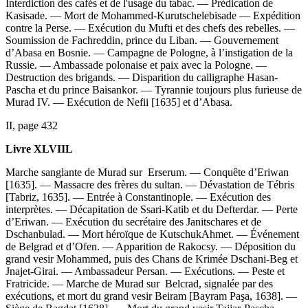
Interdiction des cafés et de l'usage du tabac. — Prédication de
Kasisade. — Mort de Mohammed-Kurutschelebisade — Expédition
contre la Perse. — Exécution du Mufti et des chefs des rebelles. —
Soumission de Fachreddin, prince du Liban. — Gouvernement
d’Abasa en Bosnie. — Campagne de Pologne, à l’instigation de la
Russie. — Ambassade polonaise et paix avec la Pologne. —
Destruction des brigands. — Disparition du calligraphe Hasan-
Pascha et du prince Baisankor. — Tyrannie toujours plus furieuse de
Murad IV. — Exécution de Nefii [1635] et d’Abasa.
II, page 432
Livre XLVIIL
Marche sanglante de Murad sur Erserum. — Conquête d’Eriwan
[1635]. — Massacre des frères du sultan. — Dévastation de Tébris
[Tabriz, 1635]. — Entrée à Constantinople. — Exécution des
interprètes. — Décapitation de Ssari-Katib et du Defterdar. — Perte
d’Eriwan. — Exécution du secrétaire des Janitschares et de
Dschanbulad. — Mort héroïque de KutschukAhmet. — Événement
de Belgrad et d’Ofen. — Apparition de Rakocsy. — Déposition du
grand vesir Mohammed, puis des Chans de Krimée Dschani-Beg et
Jnajet-Girai. — Ambassadeur Persan. — Exécutions. — Peste et
Fratricide. — Marche de Murad sur Belcrad, signalée par des
exécutions, et mort du grand vesir Beiram [Bayram Paşa, 1638]. —