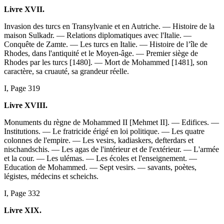
Livre XVII.
Invasion des turcs en Transylvanie et en Autriche. — Histoire de la
maison Sulkadr. — Relations diplomatiques avec l'Italie. —
Conquête de Zamte. — Les turcs en Italie. — Histoire de l’île de
Rhodes, dans l'antiquité et le Moyen-âge. — Premier siège de
Rhodes par les turcs [1480]. — Mort de Mohammed [1481], son
caractère, sa cruauté, sa grandeur réelle.
I, Page 319
Livre XVIII.
Monuments du règne de Mohammed II [Mehmet II]. — Edifices. —
Institutions. — Le fratricide érigé en loi politique. — Les quatre
colonnes de l'empire. — Les vesirs, kadiaskers, defterdars et
nischandschis. — Les agas de l'intérieur et de l'extérieur. — L'armée
et la cour. — Les ulémas. — Les écoles et l'enseignement. —
Education de Mohammed. — Sept vesirs. — savants, poètes,
légistes, médecins et scheichs.
I, Page 332
Livre XIX.