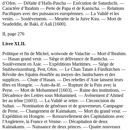
d’Ofen. — Défaite d’Hafis-Pascha — Exécution de Saturdschi. —
Caractére d’Ibrahim — Perte de Papa et de Kanischa. — Relations
Pacifiques avec des puissances européennes. — La Validé et les
vesirs. — Soulèvements. — Meurtre de la Juive Kira. — Mort de
Seadeddin, de Baki, d’Aali [1600].
II, page 276
Livre XLII.
Politique et fin de Michel, woiwode de Valachie — Mort d’Ibrahim.
— Hasan grand vesir. — Siège et délivrance de Ranïscha. —
Soulèvement en Asie. — Expéditions Maritimes. — Siège de
Stuhlweiszenburg, Pest, Ofen. — Le Chan Tatare à Fünfkirchen —
Révolte des Sipahis étouffée au moyen des Janitschares et des
supplices. — Chute d’Hasan. — Des rebelles d’Asie laissent leurs
têtes en Hongrie. — Auto-da-fé. — Rupture de la Paix avec la
Perse. — Mort de Mohammed [1603]. — Ruine des institutions. —
Décadence des Lettres sous Mohammed. — Avènement d’Ahmed
Ier au trône [1603]. — La Validé se retire. — Circoncision du
Sultan. — Nomination de généraux et de gouverneurs. Campagne
de Perse. — Changement de Kaimakam. — Mort du grand vesir. —
Expédition en Hongrie. — Renouvellement des Capitulations avec
l'Angleterre, la France et Venise. — Décapitation de deux
Kaimakams. — Naissance de deux princes. — Quatre nouveaux