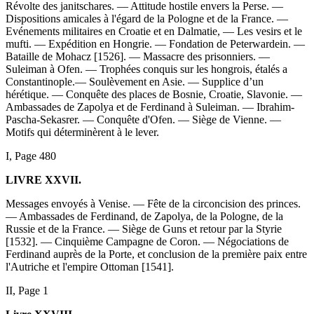
Révolte des janitschares. — Attitude hostile envers la Perse. —
Dispositions amicales à l'égard de la Pologne et de la France. —
Evénements militaires en Croatie et en Dalmatie, — Les vesirs et le
mufti. — Expédition en Hongrie. — Fondation de Peterwardein. —
Bataille de Mohacz [1526]. — Massacre des prisonniers. —
Suleiman à Ofen. — Trophées conquis sur les hongrois, étalés a
Constantinople.— Soulèvement en Asie. — Supplice d’un
hérétique. — Conquête des places de Bosnie, Croatie, Slavonie. —
Ambassades de Zapolya et de Ferdinand à Suleiman. — Ibrahim-
Pascha-Sekasrer. — Conquête d'Ofen. — Siège de Vienne. —
Motifs qui déterminèrent à le lever.
I, Page 480
LIVRE XXVII.
Messages envoyés à Venise. — Fête de la circoncision des princes.
— Ambassades de Ferdinand, de Zapolya, de la Pologne, de la
Russie et de la France. — Siège de Guns et retour par la Styrie
[1532]. — Cinquième Campagne de Coron. — Négociations de
Ferdinand auprès de la Porte, et conclusion de la première paix entre
l'Autriche et l'empire Ottoman [1541].
II, Page 1