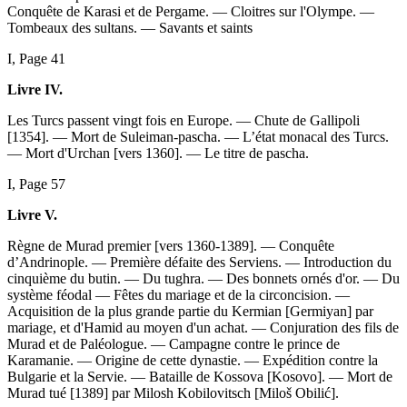
Conquête de Karasi et de Pergame. — Cloitres sur l'Olympe. —
Tombeaux des sultans. — Savants et saints
I, Page 41
Livre IV.
Les Turcs passent vingt fois en Europe. — Chute de Gallipoli
[1354]. — Mort de Suleiman-pascha. — L’état monacal des Turcs.
— Mort d'Urchan [vers 1360]. — Le titre de pascha.
I, Page 57
Livre V.
Règne de Murad premier [vers 1360-1389]. — Conquête
d’Andrinople. — Première défaite des Serviens. — Introduction du
cinquième du butin. — Du tughra. — Des bonnets ornés d'or. — Du
système féodal — Fêtes du mariage et de la circoncision. —
Acquisition de la plus grande partie du Kermian [Germiyan] par
mariage, et d'Hamid au moyen d'un achat. — Conjuration des fils de
Murad et de Paléologue. — Campagne contre le prince de
Karamanie. — Origine de cette dynastie. — Expédition contre la
Bulgarie et la Servie. — Bataille de Kossova [Kosovo]. — Mort de
Murad tué [1389] par Milosh Kobilovitsch [Miloš Obilić].