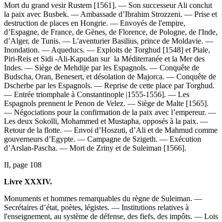
Mort du grand vesir Rustem [1561]. — Son successeur Ali conclut
la paix avec Busbek. — Ambassade d’Ibrahim Strozzeni. — Prise et
destruction de places en Hongrie. — Envoyés de l'empire,
d’Espagne, de France, de Gènes, de Florence, de Pologne, de l'Inde,
d’Alger, de Tunis. — L'aventurier Basilius, prince de Moldavie. —
Inondation. — Aqueducs. — Exploits de Torghud [1548] et Piale,
Piri-Reis et Sidi -Ali-Kapudan sur la Méditerranée et la Mer des
Indes. — Siège de Mehdije par les Espagnols. — Conquête de
Budscha, Oran, Benesert, et désolation de Majorca. — Conquête de
Dscherbe par les Espagnols. — Reprise de cette place par Torghud.
— Entrée triomphale à Constantinople |1555-1556]. — Les
Espagnols prennent le Penon de Velez. — Siège de Malte [1565].
— Négociations pour la confirmation de la paix avec l’empereur. —
Les deux Sokolli, Mohammed et Mustapha, opposés à la paix. —
Retour de la flotte. — Envoi d’Hoszuti, d’Ali et de Mahmud comme
gouverneurs d’Egypte. — Campagne de Szigeth. — Exécution
d’Arslan-Pascha. — Mort de Zriny et de Suleiman [1566].
II, page 108
Livre XXXIV.
Monuments et hommes remarquables du règne de Suleiman. —
Secrétaires d’état, poètes, légistes. — Institutions relatives à
l'enseignement, au système de défense, des fiefs, des impôts. — Lois