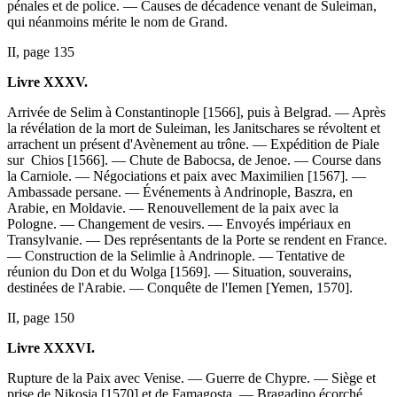
pénales et de police. — Causes de décadence venant de Suleiman,
qui néanmoins mérite le nom de Grand.
II, page 135
Livre XXXV.
Arrivée de Selim à Constantinople [1566], puis à Belgrad. — Après
la révélation de la mort de Suleiman, les Janitschares se révoltent et
arrachent un présent d'Avènement au trône. — Expédition de Piale
sur Chios [1566]. — Chute de Babocsa, de Jenoe. — Course dans
la Carniole. — Négociations et paix avec Maximilien [1567]. —
Ambassade persane. — Événements à Andrinople, Baszra, en
Arabie, en Moldavie. — Renouvellement de la paix avec la
Pologne. — Changement de vesirs. — Envoyés impériaux en
Transylvanie. — Des représentants de la Porte se rendent en France.
— Construction de la Selimlie à Andrinople. — Tentative de
réunion du Don et du Wolga [1569]. — Situation, souverains,
destinées de l'Arabie. — Conquête de l'Iemen [Yemen, 1570].
II, page 150
Livre XXXVI.
Rupture de la Paix avec Venise. — Guerre de Chypre. — Siège et
prise de Nikosia [1570] et de Famagosta. — Bragadino écorché