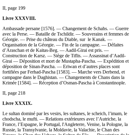
II, page 199
Livre XXXVIII.
Ambassade persane [1576]. — Changement de Schahs. — Guerre
avec la Perse. — Bataille de Tschildir. — Souverains et femmes de
Géorgie. — Prise du château du Diable, sur le Kanak. —
Organisation de la Géorgie. — Fin de la campagne. — Défaites
d’Araschan et de Kaitas-Beg. — Aadil-Girai est pris. —
Construction de Karsz. — Siège de Tiflis. — Assassinat d’Aadil-
Girai — Déposition et mort de Mustapha-Pascha. — Expédition et
déposition de Sinan-Pascha. — Eriwan et d’autres places sont
fortifiées par Ferhad-Pascha [1583]. — Marche vers Derbend, et
campagne dans le Daghistan. — Changements de Chans dans la
Krimée [1584]. — Réception d’Osman-Pascha à Constantinople.
II, page 218
Livre XXXIX.
Le sultan dominé par les vesirs, les sultanes, le scheich, l’imam, le
chodscha, le mufti. — Relations extérieures avec l’Autriche, la
France, l’Espagne, le Portugal, l'Angleterre, Venise, la Pologne, la
Russie, la Transylvanie, la Moldavie, la Valachie, le Chan des