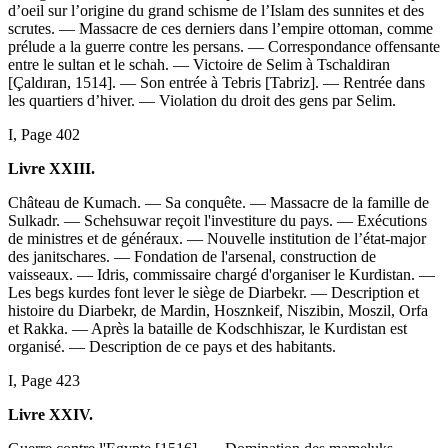
d’oeil sur l’origine du grand schisme de l’Islam des sunnites et des
scrutes. — Massacre de ces derniers dans l’empire ottoman, comme
prélude a la guerre contre les persans. — Correspondance offensante
entre le sultan et le schah. — Victoire de Selim à Tschaldiran
[Çaldıran, 1514]. — Son entrée à Tebris [Tabriz]. — Rentrée dans
les quartiers d’hiver. — Violation du droit des gens par Selim.
I, Page 402
Livre XXIII.
Château de Kumach. — Sa conquête. — Massacre de la famille de
Sulkadr. — Schehsuwar reçoit l'investiture du pays. — Exécutions
de ministres et de généraux. — Nouvelle institution de l’état-major
des janitschares. — Fondation de l'arsenal, construction de
vaisseaux. — Idris, commissaire chargé d'organiser le Kurdistan. —
Les begs kurdes font lever le siège de Diarbekr. — Description et
histoire du Diarbekr, de Mardin, Hosznkeif, Niszibin, Moszil, Orfa
et Rakka. — Après la bataille de Kodschhiszar, le Kurdistan est
organisé. — Description de ce pays et des habitants.
I, Page 423
Livre XXIV.