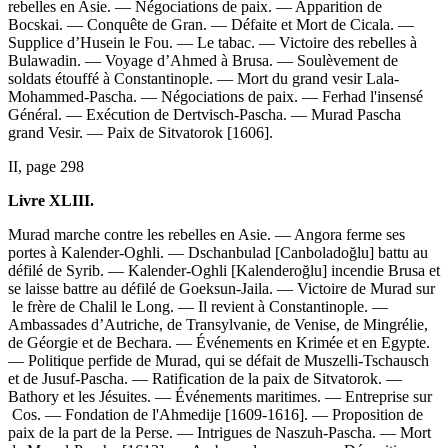
rebelles en Asie. — Négociations de paix. — Apparition de
Bocskai. — Conquête de Gran. — Défaite et Mort de Cicala. —
Supplice d’Husein le Fou. — Le tabac. — Victoire des rebelles à
Bulawadin. — Voyage d’Ahmed à Brusa. — Soulèvement de
soldats étouffé à Constantinople. — Mort du grand vesir Lala-
Mohammed-Pascha. — Négociations de paix. — Ferhad l'insensé
Général. — Exécution de Dertvisch-Pascha. — Murad Pascha
grand Vesir. — Paix de Sitvatorok [1606].
II, page 298
Livre XLIII.
Murad marche contre les rebelles en Asie. — Angora ferme ses
portes à Kalender-Oghli. — Dschanbulad [Canboladoğlu] battu au
défilé de Syrib. — Kalender-Oghli [Kalenderoğlu] incendie Brusa et
se laisse battre au défilé de Goeksun-Jaila. — Victoire de Murad sur
le frère de Chalil le Long. — Il revient à Constantinople. —
Ambassades d’Autriche, de Transylvanie, de Venise, de Mingrélie,
de Géorgie et de Bechara. — Événements en Krimée et en Egypte.
— Politique perfide de Murad, qui se défait de Muszelli-Tschausch
et de Jusuf-Pascha. — Ratification de la paix de Sitvatorok. —
Bathory et les Jésuites. — Événements maritimes. — Entreprise sur
Cos. — Fondation de l'Ahmedije [1609-1616]. — Proposition de
paix de la part de la Perse. — Intrigues de Naszuh-Pascha. — Mort