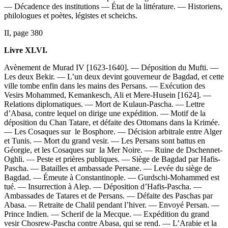
— Décadence des institutions — État de la littérature. — Historiens,
philologues et poètes, légistes et scheichs.
II, page 380
Livre XLVI.
Avènement de Murad IV [1623-1640]. — Déposition du Mufti. —
Les deux Bekir. — L’un deux devint gouverneur de Bagdad, et cette
ville tombe enfin dans les mains des Persans. — Exécution des
Vesirs Mohammed, Kemankesch, Ali et Mere-Husein [1624]. —
Relations diplomatiques. — Mort de Kulaun-Pascha. — Lettre
d’Abasa, contre lequel on dirige une expédition. — Motif de la
déposition du Chan Tatare, et défaite des Ottomans dans la Krimée.
— Les Cosaques sur le Bosphore. — Décision arbitrale entre Alger
et Tunis. — Mort du grand vesir. — Les Persans sont battus en
Géorgie, et les Cosaques sur la Mer Noire. — Ruine de Dschennet-
Oghli. — Peste et prières publiques. — Siège de Bagdad par Hafis-
Pascha. — Batailles et ambassade Persane. — Levée du siège de
Bagdad. — Émeute à Constantinople. — Gurdschi-Mohammed est
tué. — Insurrection à Alep. — Déposition d’Hafis-Pascha. —
Ambassades de Tatares et de Persans. — Défaite des Paschas par
Abasa. — Retraite de Chalil pendant l’hiver. — Envoyé Persan. —
Prince Indien. — Scherif de la Mecque. — Expédition du grand
vesir Chosrew-Pascha contre Abasa, qui se rend. — L’Arabie et la