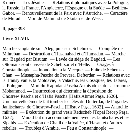
Krimée — Les Jésuites.— Relations diplomatiques avec la Pologne,
la Russie, la France, l'Angleterre, l'Espagne et la Suède — Bethlen-
Gabor. — Renouvellement de la Paix avec l’Autriche. — Caractère
de Murad — Mort de Mahmud de Skutari et de Weisi.
II, page 398
Livre XLVII.
Marche sanglante sur Alep, puis sur Schehrsor. — Conquête de
Mihreban. — Destruction d’Hasanabad et d’Hamadan. — Marche
sur Bagdad par Bisutun. — Levée du siège de Bagdad. — Les
Ottomans sont chassés de Schehrsor et d’Helle. — Orages à
Constantinople. — Inondation à la Mecque. — Fuite de Schemsi-
Chan. — Mustapha-Pascha de Prevesa, Defterdar. — Relations avec
la Transylvanie, la Moldavie, la Valachie, les Cosaques, les Tatares,
la Pologne. — Mort du Kapudan-Pascha Asmisade et de l'astronome
Mohammed. — Insurrection qui détermine la déposition de
Chosrew-Pascha et d’Hafis-Pascha [Hafiz Ahmet Paşa, 1626]. —
Une nouvelle émeute fait tomber les têtes du Defterdar, de l’aga des
Janitschares, de Chosrew-Pascha [Hüsrev Paşa, 1632]. — Anarchie
militaire. — Exécution du grand vesir Redscheb [Topal Recep Paşa,
1632]. — Murad fait un accommodement avec les Janitschares et les
Sipahis. — Exécution de Chalil de la Vallée, d’Hasan et d’autres
rebelles. — Troubles d’Arabie. — Feu à Constantinople. —