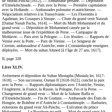
de Murad-Pascha [1612]. — Ambassade persane. — Déposition
d’Etmekdschisade. — Paix avec la Perse. — Première capitulation
avec la Hollande. — Ambassades polonaise et autrichienne. —
Négociations relatives à la Transylvanie. — Les Florentins à
Agaliman, les Cosaques à Sinope. — Chute du grand vesir Naszuh
[Damat Nasuh Pacha, 1614]. — Mort du Mufti Mohammed et du
grand vesir. — Déposition de Mohammed causée par la
malheureuse issue de l'expédition de Perse. — Campagne de
Moldavie. — Paix avec la Pologne. — Les Jésuites. — Rapports de
Venise avec la Porte. — Paix de Vienne. — Le Seigneur de
Czernin, ambassadeur d’Autriche, entre à Constantinople enseignes
déployées. — Mort du sultan Ahmed [à l’âge de 27 ans, 1617].
II, page 328
Livre XLIV.
Avènement et déposition du Sultan Mustapha [Mustafa Ier, 1617-
1618]. — Son successeur, Osman II [1618-1622], conclut la paix
avec la Perse. — Rapports diplomatiques avec l'Autriche, Venise,
l'Angleterre, la France, la Russie, la Pologne, Fes et la Perse. —
Changement de grand vesir — Mort de la Sultane Baffa et
d’Etmekdschisade. — Fin de Gratiani. — Ambassade des États de
Hongrie, de Bohême et d’Autriche à Constantinople. — Barbaries,
extorsions du grand vesir Ali-Pascha. — Exécution du prince
Mohammed. — Le Bosphore est gelé. — Mort du grand vesir Ali,