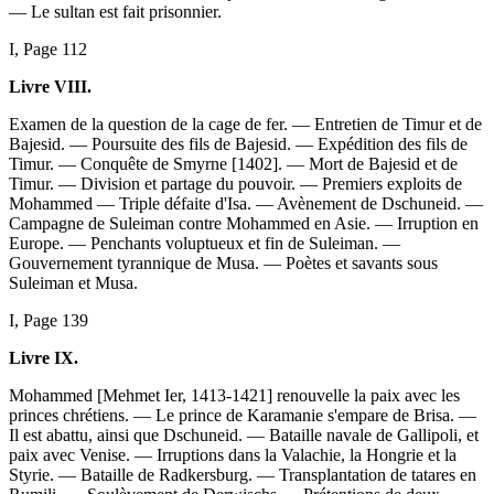
— Le sultan est fait prisonnier.
I, Page 112
Livre VIII.
Examen de la question de la cage de fer. — Entretien de Timur et de
Bajesid. — Poursuite des fils de Bajesid. — Expédition des fils de
Timur. — Conquête de Smyrne [1402]. — Mort de Bajesid et de
Timur. — Division et partage du pouvoir. — Premiers exploits de
Mohammed — Triple défaite d'Isa. — Avènement de Dschuneid. —
Campagne de Suleiman contre Mohammed en Asie. — Irruption en
Europe. — Penchants voluptueux et fin de Suleiman. —
Gouvernement tyrannique de Musa. — Poètes et savants sous
Suleiman et Musa.
I, Page 139
Livre IX.
Mohammed [Mehmet Ier, 1413-1421] renouvelle la paix avec les
princes chrétiens. — Le prince de Karamanie s'empare de Brisa. —
Il est abattu, ainsi que Dschuneid. — Bataille navale de Gallipoli, et
paix avec Venise. — Irruptions dans la Valachie, la Hongrie et la
Styrie. — Bataille de Radkersburg. — Transplantation de tatares en