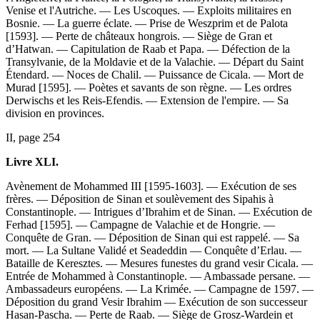
Venise et l'Autriche. — Les Uscoques. — Exploits militaires en
Bosnie. — La guerre éclate. — Prise de Weszprim et de Palota
[1593]. — Perte de châteaux hongrois. — Siège de Gran et
d’Hatwan. — Capitulation de Raab et Papa. — Défection de la
Transylvanie, de la Moldavie et de la Valachie. — Départ du Saint
Étendard. — Noces de Chalil. — Puissance de Cicala. — Mort de
Murad [1595]. — Poètes et savants de son règne. — Les ordres
Derwischs et les Reis-Efendis. — Extension de l'empire. — Sa
division en provinces.
II, page 254
Livre XLI.
Avènement de Mohammed III [1595-1603]. — Exécution de ses
frères. — Déposition de Sinan et soulèvement des Sipahis à
Constantinople. — Intrigues d’Ibrahim et de Sinan. — Exécution de
Ferhad [1595]. — Campagne de Valachie et de Hongrie. —
Conquête de Gran. — Déposition de Sinan qui est rappelé. — Sa
mort. — La Sultane Validé et Seadeddin — Conquête d’Erlau. —
Bataille de Keresztes. — Mesures funestes du grand vesir Cicala. —
Entrée de Mohammed à Constantinople. — Ambassade persane. —
Ambassadeurs européens. — La Krimée. — Campagne de 1597. —
Déposition du grand Vesir Ibrahim — Exécution de son successeur
Hasan-Pascha. — Perte de Raab. — Siège de Grosz-Wardein et