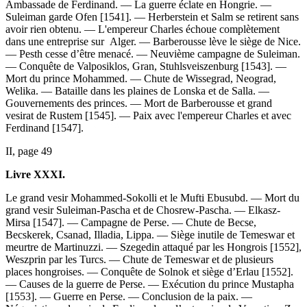
Ambassade de Ferdinand. — La guerre éclate en Hongrie. —
Suleiman garde Ofen [1541]. — Herberstein et Salm se retirent sans
avoir rien obtenu. — L'empereur Charles échoue complètement
dans une entreprise sur Alger. — Barberousse lève le siège de Nice.
— Pesth cesse d’être menacé. — Neuvième campagne de Suleiman.
— Conquête de Valposiklos, Gran, Stuhlsveiszenburg [1543]. —
Mort du prince Mohammed. — Chute de Wissegrad, Neograd,
Welika. — Bataille dans les plaines de Lonska et de Salla. —
Gouvernements des princes. — Mort de Barberousse et grand
vesirat de Rustem [1545]. — Paix avec l'empereur Charles et avec
Ferdinand [1547].
II, page 49
Livre XXXI.
Le grand vesir Mohammed-Sokolli et le Mufti Ebusubd. — Mort du
grand vesir Suleiman-Pascha et de Chosrew-Pascha. — Elkasz-
Mirsa [1547]. — Campagne de Perse. — Chute de Becse,
Becskerek, Csanad, Illadia, Lippa. — Siège inutile de Temeswar et
meurtre de Martinuzzi. — Szegedin attaqué par les Hongrois [1552],
Weszprin par les Turcs. — Chute de Temeswar et de plusieurs
places hongroises. — Conquête de Solnok et siège d’Erlau [1552].
— Causes de la guerre de Perse. — Exécution du prince Mustapha
[1553]. — Guerre en Perse. — Conclusion de la paix. —