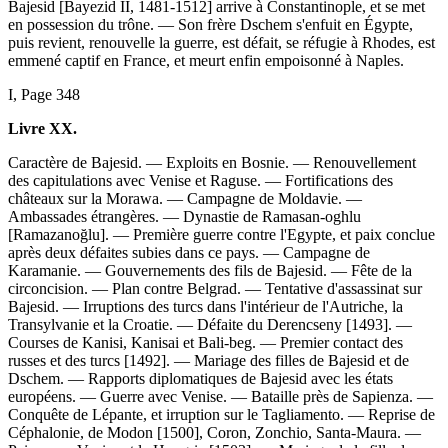
Bajesid [Bayezid II, 1481-1512] arrive à Constantinople, et se met
en possession du trône. — Son frère Dschem s'enfuit en Égypte,
puis revient, renouvelle la guerre, est défait, se réfugie à Rhodes, est
emmené captif en France, et meurt enfin empoisonné à Naples.
I, Page 348
Livre XX.
Caractère de Bajesid. — Exploits en Bosnie. — Renouvellement
des capitulations avec Venise et Raguse. — Fortifications des
châteaux sur la Morawa. — Campagne de Moldavie. —
Ambassades étrangères. — Dynastie de Ramasan-oghlu
[Ramazanoğlu]. — Première guerre contre l'Egypte, et paix conclue
après deux défaites subies dans ce pays. — Campagne de
Karamanie. — Gouvernements des fils de Bajesid. — Fête de la
circoncision. — Plan contre Belgrad. — Tentative d'assassinat sur
Bajesid. — Irruptions des turcs dans l'intérieur de l'Autriche, la
Transylvanie et la Croatie. — Défaite du Derencseny [1493]. —
Courses de Kanisi, Kanisai et Bali-beg. — Premier contact des
russes et des turcs [1492]. — Mariage des filles de Bajesid et de
Dschem. — Rapports diplomatiques de Bajesid avec les états
européens. — Guerre avec Venise. — Bataille près de Sapienza. —
Conquête de Lépante, et irruption sur le Tagliamento. — Reprise de
Céphalonie, de Modon [1500], Coron, Zonchio, Santa-Maura. —