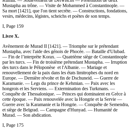
Rumili. — Soulèvement de Derwischs — Prétentions de deux
Mustapha au trône. — Visite de Mohammed à Constantinople. —
Sa mort [1421], que l'on tient secrète. — Constructions, fondations,
vesirs, médecins, légistes, scheichs et poètes de son temps.
I, Page 159
Livre X.
Avènement de Murad II [1421]. — Triomphe sur le prétendant
Mustapha, avec l'aide des génois de Phocée. — Bataille d'Ulubad.
— Fin de l’interprète Korax. — Quatrième siège de Constantinople
par les turcs. — Fin de troisième prétendant Mustapha. — Irruption
des turcs dans le Péloponèse et l'Albanie. — Mariage et
renouvellement de la paix dans les états limitrophes du nord en
Europe. — Dernière révolte et fin de Dschuneid. — Guerre de
Karamanie. — Legs du prince de Kehmian. — Paix avec les
hongrois et les Serviens. — Extermination des Turkmans. —
Conquête de Thessalonique. — Princes qui dominaient en Grèce à
cette époque. — Paix renouvelée avec la Hongrie et la Servie —
Guerre avec la Karamanie et la Hongrie. — Conquête de Semendra,
et siège de Belgrad. — Campagne d'Hunyad. — Humanité de
Murad. — Son abdication.
I, Page 175