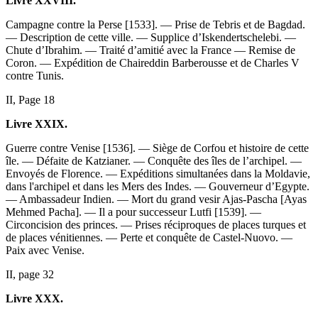
Livre XXVIII.
Campagne contre la Perse [1533]. — Prise de Tebris et de Bagdad.
— Description de cette ville. — Supplice d’Iskendertschelebi. —
Chute d’Ibrahim. — Traité d’amitié avec la France — Remise de
Coron. — Expédition de Chaireddin Barberousse et de Charles V
contre Tunis.
II, Page 18
Livre XXIX.
Guerre contre Venise [1536]. — Siège de Corfou et histoire de cette
île. — Défaite de Katzianer. — Conquête des îles de l’archipel. —
Envoyés de Florence. — Expéditions simultanées dans la Moldavie,
dans l'archipel et dans les Mers des Indes. — Gouverneur d’Egypte.
— Ambassadeur Indien. — Mort du grand vesir Ajas-Pascha [Ayas
Mehmed Pacha]. — Il a pour successeur Lutfi [1539]. —
Circoncision des princes. — Prises réciproques de places turques et
de places vénitiennes. — Perte et conquête de Castel-Nuovo. —
Paix avec Venise.
II, page 32
Livre XXX.