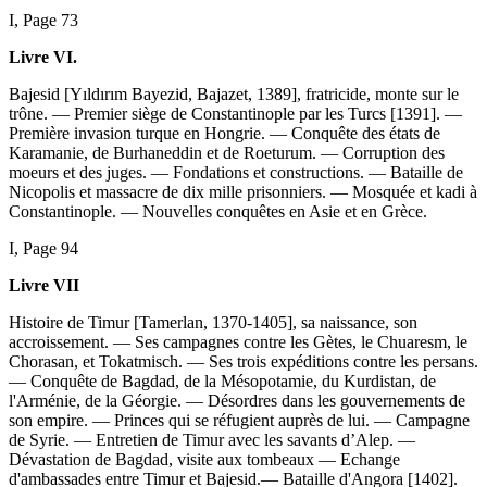
I, Page 73
Livre VI.
Bajesid [Yıldırım Bayezid, Bajazet, 1389], fratricide, monte sur le
trône. — Premier siège de Constantinople par les Turcs [1391]. —
Première invasion turque en Hongrie. — Conquête des états de
Karamanie, de Burhaneddin et de Roeturum. — Corruption des
moeurs et des juges. — Fondations et constructions. — Bataille de
Nicopolis et massacre de dix mille prisonniers. — Mosquée et kadi à
Constantinople. — Nouvelles conquêtes en Asie et en Grèce.
I, Page 94
Livre VII
Histoire de Timur [Tamerlan, 1370-1405], sa naissance, son
accroissement. — Ses campagnes contre les Gètes, le Chuaresm, le
Chorasan, et Tokatmisch. — Ses trois expéditions contre les persans.
— Conquête de Bagdad, de la Mésopotamie, du Kurdistan, de
l'Arménie, de la Géorgie. — Désordres dans les gouvernements de
son empire. — Princes qui se réfugient auprès de lui. — Campagne
de Syrie. — Entretien de Timur avec les savants d’Alep. —
Dévastation de Bagdad, visite aux tombeaux — Echange
d'ambassades entre Timur et Bajesid.— Bataille d'Angora [1402].