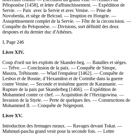
Péloponèse [1458], et lettre d'affranchissement. — Expédition de
Servie. — Paix avec la Servie et avec Venise. — Prise de
Novoberda, et siège de Belcrad. — Irruption en Hongrie. —
Assujettissement complet de la Servie. — Fête de la circoncision. —
Conquête du Peloponèse. — Divisions, sort définitif des deux
despotes et du dernier duc d'Athènes.
I, Page 246
Livre XIV.
Coup d'oeil sur les exploits de Skander-beg. — Batailles et sièges.
— Trêve. — Conclusion de la paix. — Conquête de Sinope,
Maszra, Trébisonte. — Wlad l'empaleur [1462]. — Conquête de
Lesbos et de Bosnie, d’Hexamilon et de Corinthe dans la guerre
contre Venise. — Seconde et troisième guerre de Karamanie. —
Rupture de la paix par Skanderbeg [1466]. — Expédition de
Mohammed contre ce chef. — Acquisition de l’Herzigowina. —
Invasion de la Styrie. — Perte de quelques iles. — Constructions de
Mohammed II. — Conquête de Négrepont.
Livre XV.
Introduction des fermages ruraux. — Ravages devant Tokat. —
Mahmud-pascha grand vesir pour la seconde fois. — Lettre