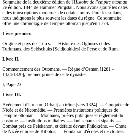
Sommaire de la deuxième édition de l'
Histoire de l’empire ottoman
,
2e édition, 1844 de Hammer-Purgstall. Nous avons ajouté les dates
et les transcriptions modernes de certains noms. Pour les sultans,
nous indiquons le plus souvent les dates du règne. Ce sommaire
offre une chronologie de l'empire ottoman jusqu'en 1774.
Livre premier.
Origine et pays des Turcs. — Histoire des Oghuses et des
Turkmans, des Seldschuks [Seldjoukides] de Perse et de Rum.
Livre II.
Commencement des Ottomans. — Règne d’Osman [1281 –
1324/1326], premier prince de cette dynastie.
I, Page 23
Livre III.
Avènement d'Urchan [Orhan] au trône [vers 1324]. — Conquête de
Nicée et de Nicomédie. — Premières institutions politiques de
l'empire ottoman — Monnaies, prières publiques et règlement du
costume. — Institutions militaires. — Janitschares et sipahis. —
Combat près de Pelekanon, et défaite devant Philokréne. — Chute
de Nicée et prise de Kibotos. — Fondation d'écoles et de cloitres. —