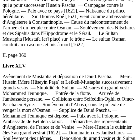
qui a pour successeur Husein-Pascha. — Campagne contre la
Pologne. — Paix avec ce pays [1621]. — Naissance du prince
héréditaire. — Sir Thomas Roé [1621] vient comme ambassadeur
d’Angleterre à Constantinople. — Cause du mécontentement de
l’armée et du peuple contre Osman. — Soulèvement des Nitschares
et des Sipahis dans l'Hippodrome et le Sérail. — Le Sultan
Mustapha [Mustafa Ier] placé sur le trône — Le sultan Osman
conduit aux casernes et mis à mort [1622].
II, page 360
Livre XLV.
Avènement de Mustapha et déposition de Daud-Pascha. — Mere-
Husein [Mere Hüseyin Paşa] et Lefkeli-Mustapha successivement
grands vesirs. — Stupidité du Sultan. — Mesures du grand vesir
Mohammed l'eunuque. — Entrée de la flotte. — Arrivée de
l'ambassade persane. — Collisions entre Seifeddin-Oghli et Omer-
Pascha en Syrie. — Soulèvement d’Abasa, sous le prétexte de
venger la mort d’Osman. — Supplice de Daud-Pascha. —
Mohammed l'eunuque est déposé. — Paix avec la Pologne. —
Ambassade de Bethlen-Gabor. — Démarches des représentants
d’Angleterre, de France et de Venise. — Mere-Husein le cuisinier
élevé au grand vesirat [1622]. — Domination des Janitschares. —
Soulèvement des ulémas. — Déposition du grand vesir et du Sultan.