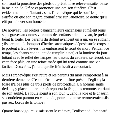
son front la poussière des pieds du prélat. Il se relève ensuite, baise
la main de Sa Grâce et prononce une oraison funèbre. C'est
évidemment un débutant ; sans l'archevêque qui le souffle quand il
s'arrête ou que son regard troublé erre sur l'auditoire, je doute qu'il
eût pu achever son homélie.
De nouveau, les prêtres balancent leurs encensoirs et mêlent leurs
sons graves aux notes vibrantes des enfants ; de nouveau, le prélat
bénit la foule. Les parents du défunt avancent un à un, en se signant
; ils prennent le bouquet d'herbes aromatiques déposé sur le corps, et
le portent à leurs lèvres ; ils embrassent le front du mort. Pendant ce
temps, les chants continuent de remplir la nef, et la lumière du jour
luttant avec le reflet des lampes, au-dessus du cadavre, se résout, sur
cette face pâle, en une teinte rosée qui lui rend comme une vie
factice. Deux fois, j'ai cru qu'elle frémissait à ce contact.
Mais l'archevêque s'est retiré et les parents du mort l'emportent à sa
dernière demeure. C'est un étroit caveau, situé près de l'église ; la
fosse n'a pas plus de trois pieds de profondeur. Un homme saute
dedans, y place un oreiller où reposera la tête, puis remonte, en riant
de son agilité. La foule sourit à son tour. Quand la joie et le chagrin
se coudoient partout en ce monde, pourquoi ne se retrouveraient-ils
pas aux bords de la tombe?
Quatre bras vigoureux saisissent le cadavre, l'enlèvent du brancard