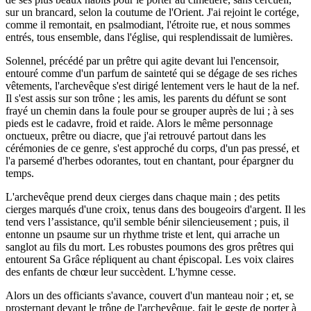
sur un brancard, selon la coutume de l'Orient. J'ai rejoint le cortége,
comme il remontait, en psalmodiant, l'étroite rue, et nous sommes
entrés, tous ensemble, dans l'église, qui resplendissait de lumières.
Solennel, précédé par un prêtre qui agite devant lui l'encensoir,
entouré comme d'un parfum de sainteté qui se dégage de ses riches
vêtements, l'archevêque s'est dirigé lentement vers le haut de la nef.
Il s'est assis sur son trône ; les amis, les parents du défunt se sont
frayé un chemin dans la foule pour se grouper auprès de lui ; à ses
pieds est le cadavre, froid et raide. Alors le même personnage
onctueux, prêtre ou diacre, que j'ai retrouvé partout dans les
cérémonies de ce genre, s'est approché du corps, d'un pas pressé, et
l'a parsemé d'herbes odorantes, tout en chantant, pour épargner du
temps.
L'archevêque prend deux cierges dans chaque main ; des petits
cierges marqués d'une croix, tenus dans des bougeoirs d'argent. Il les
tend vers l’assistance, qu'il semble bénir silencieusement ; puis, il
entonne un psaume sur un rhythme triste et lent, qui arrache un
sanglot au fils du mort. Les robustes poumons des gros prêtres qui
entourent Sa Grâce répliquent au chant épiscopal. Les voix claires
des enfants de chœur leur succèdent. L'hymne cesse.
Alors un des officiants s'avance, couvert d'un manteau noir ; et, se
prosternant devant le trône de l'archevêque, fait le geste de porter à