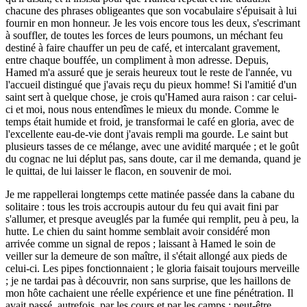
chacune des phrases obligeantes que son vocabulaire s'épuisait à lui
fournir en mon honneur. Je les vois encore tous les deux, s'escrimant
à souffler, de toutes les forces de leurs poumons, un méchant feu
destiné à faire chauffer un peu de café, et intercalant gravement,
entre chaque bouffée, un compliment à mon adresse. Depuis,
Hamed m'a assuré que je serais heureux tout le reste de l'année, vu
l'accueil distingué que j'avais reçu du pieux homme! Si l'amitié d'un
saint sert à quelque chose, je crois qu'Hamed aura raison : car celui-
ci et moi, nous nous entendîmes le mieux du monde. Comme le
temps était humide et froid, je transformai le café en gloria, avec de
l'excellente eau-de-vie dont j'avais rempli ma gourde. Le saint but
plusieurs tasses de ce mélange, avec une avidité marquée ; et le goût
du cognac ne lui déplut pas, sans doute, car il me demanda, quand je
le quittai, de lui laisser le flacon, en souvenir de moi.
Je me rappellerai longtemps cette matinée passée dans la cabane du
solitaire : tous les trois accroupis autour du feu qui avait fini par
s'allumer, et presque aveuglés par la fumée qui remplit, peu à peu, la
hutte. Le chien du saint homme semblait avoir considéré mon
arrivée comme un signal de repos ; laissant à Hamed le soin de
veiller sur la demeure de son maître, il s'était allongé aux pieds de
celui-ci. Les pipes fonctionnaient ; le gloria faisait toujours merveille
; je ne tardai pas à découvrir, non sans surprise, que les haillons de
mon hôte cachaient une réelle expérience et une fine pénétration. Il
avait passé, autrefois, par les cours et par les camps ; peut-être