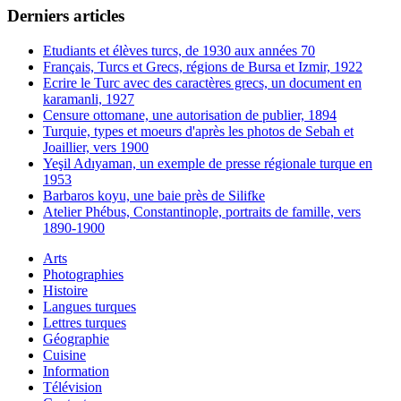
Derniers articles
Etudiants et élèves turcs, de 1930 aux années 70
Français, Turcs et Grecs, régions de Bursa et Izmir, 1922
Ecrire le Turc avec des caractères grecs, un document en
karamanli, 1927
Censure ottomane, une autorisation de publier, 1894
Turquie, types et moeurs d'après les photos de Sebah et
Joaillier, vers 1900
Yeşil Adıyaman, un exemple de presse régionale turque en
1953
Barbaros koyu, une baie près de Silifke
Atelier Phébus, Constantinople, portraits de famille, vers
1890-1900
Arts
Photographies
Histoire
Langues turques
Lettres turques
Géographie
Cuisine
Information
Télévision