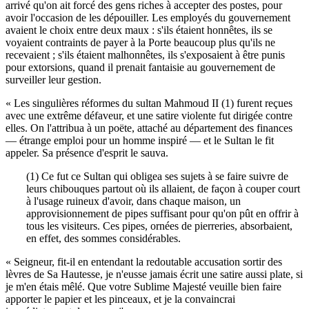
arrivé qu'on ait forcé des gens riches à accepter des postes, pour
avoir l'occasion de les dépouiller. Les employés du gouvernement
avaient le choix entre deux maux : s'ils étaient honnêtes, ils se
voyaient contraints de payer à la Porte beaucoup plus qu'ils ne
recevaient ; s'ils étaient malhonnêtes, ils s'exposaient à être punis
pour extorsions, quand il prenait fantaisie au gouvernement de
surveiller leur gestion.
« Les singulières réformes du sultan Mahmoud II (1) furent reçues
avec une extrême défaveur, et une satire violente fut dirigée contre
elles. On l'attribua à un poëte, attaché au département des finances
— étrange emploi pour un homme inspiré — et le Sultan le fit
appeler. Sa présence d'esprit le sauva.
(1) Ce fut ce Sultan qui obligea ses sujets à se faire suivre de
leurs chibouques partout où ils allaient, de façon à couper court
à l'usage ruineux d'avoir, dans chaque maison, un
approvisionnement de pipes suffisant pour qu'on pût en offrir à
tous les visiteurs. Ces pipes, ornées de pierreries, absorbaient,
en effet, des sommes considérables.
« Seigneur, fit-il en entendant la redoutable accusation sortir des
lèvres de Sa Hautesse, je n'eusse jamais écrit une satire aussi plate, si
je m'en étais mêlé. Que votre Sublime Majesté veuille bien faire
apporter le papier et les pinceaux, et je la convaincrai