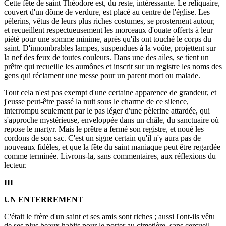
Cette fête de saint Théodore est, du reste, intéressante. Le reliquaire,
couvert d'un dôme de verdure, est placé au centre de l'église. Les
pèlerins, vêtus de leurs plus riches costumes, se prosternent autour,
et recueillent respectueusement les morceaux d'ouate offerts à leur
piété pour une somme minime, après qu'ils ont touché le corps du
saint. D'innombrables lampes, suspendues à la voûte, projettent sur
la nef des feux de toutes couleurs. Dans une des ailes, se tient un
prêtre qui recueille les aumônes et inscrit sur un registre les noms des
gens qui réclament une messe pour un parent mort ou malade.
Tout cela n'est pas exempt d'une certaine apparence de grandeur, et
j'eusse peut-être passé la nuit sous le charme de ce silence,
interrompu seulement par le pas léger d'une pèlerine attardée, qui
s'approche mystérieuse, enveloppée dans un châle, du sanctuaire où
repose le martyr. Mais le prêtre a fermé son registre, et noué les
cordons de son sac. C'est un signe certain qu'il n'y aura pas de
nouveaux fidèles, et que la fête du saint maniaque peut être regardée
comme terminée. Livrons-la, sans commentaires, aux réflexions du
lecteur.
III
UN ENTERREMENT
C'était le frère d'un saint et ses amis sont riches ; aussi l'ont-ils vêtu
de ses plus beaux habits pour le porter au cimetière, sans cercueil,