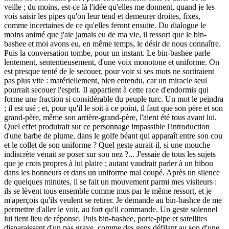
veille ; du moins, est-ce là l'idée qu'elles me donnent, quand je les
vois saisir les pipes qu'on leur tend et demeurer droites, fixes,
comme incertaines de ce qu'elles feront ensuite. Du dialogue le
moins animé que j'aie jamais eu de ma vie, il ressort que le bin-
bashee et moi avons eu, en même temps, le désir de nous connaître.
Puis la conversation tombe, pour un instant. Le bin-bashee parle
lentement, sententieusement, d'une voix monotone et uniforme. On
est presque tenté de le secouer, pour voir si ses mots ne sortiraient
pas plus vite : matériellement, bien entendu, car un miracle seul
pourrait secouer l'esprit. Il appartient à cette race d'endormis qui
forme une fraction si considérable du peuple turc. Un mot le peindra
; il est usé ; et, pour qu'il le soit à ce point, il faut que son père et son
grand-père, même son arrière-grand-père, l'aient été tous avant lui.
Quel effet produirait sur ce personnage impassible l'introduction
d'une barbe de plume, dans le golfe béant qui apparaît entre son cou
et le collet de son uniforme ? Quel geste aurait-il, si une mouche
indiscrète venait se poser sur son nez ?... J'essaie de tous les sujets
que je crois propres à lui plaire ; autant vaudrait parler à un hibou
dans les honneurs et dans un uniforme mal coupé. Après un silence
de quelques minutes, il se fait un mouvement parmi mes visiteurs :
ils se lèvent tous ensemble comme mus par le même ressort, et je
m'aperçois qu'ils veulent se retirer. Je demande au bin-bashce de me
permettre d'aller le voir, au fort qu'il commande. Un geste solennel
lui tient lieu de réponse. Puis bin-bashee, porte-pipe et satellites
disparaissent d'un pas grave, comme des gens défilant au son d'une