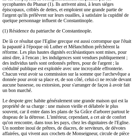
sycophantes du Phanar (1). Ils arrivent ainsi, à leurs siéges
épiscopaux, criblés de dettes, et emploient une grande partie de
l'argent qu'ils prélèvent sur leurs ouailles, à satisfaire la cupidité de
quelque personnage influent de Constantinople.
(1) Résidence du patriarche de Constantinople.
De là ce résultat que l'Eglise grecque est aussi corrompue que l'était
la papauté à l'époque où Luther et Mélanchthon prêchèrent la
réforme. Les plus hautes dignités ecclésiastiques sont mises, pour
ainsi dire, à l'encan ; les indulgences sont vendues publiquement ;
des individus tarés sont ordonnés prêtres, pour de l'argent ; la
crédulité publique est exploitée avec une incroyable effronterie.
Chacun veut avoir sa commission sur la somme que l'archevêque a
donnée pour avoir sa place et, de son côté, celui-ci ne recule devant
aucune bassesse, ou extorsion, pour s'arranger de façon à avoir fait
un bon marché.
Le despote grec habite généralement une grande maison qui est la
propriété de sa charge : une maison vieille et délabrée le plus
souvent, car il entre dans les plans de Sa Grâce d'arborer partout le
drapeau de la détresse. L'intérieur, cependant, a cet air de confort
qu'on rencontre, dans tous les pays, chez les dignitaires de l'Eglise.
Un nombre inouï de prêtres, de diacres, de serviteurs, de dévotes
affairées, qui vivent aux crochets de Monseigneur, circule de pièce