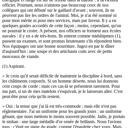
officier. Pourtant, nous n'aimons pas beaucoup ceux de nos
collègues qui ont débuté sur le gaillard d'avant ; souvent, ils ne
peuvent pas lire les ordres de l'amiral. Moi, je n'ai été nommé ni
pour mon mérite ni pour mes services, mais par faveur. Il y a eu
quelques grades accordés de cette façon ; moins, cependant, qu'on
ne pourrait le croire. A présent, nos officiers se forment aux écoles
navales : il y en a de très-bons. Ils entrent comme midshipmen (1),
passent un examen, et sont promus lieutenants s'ils répondent bien.
Nos équipages ont une bonne nourriture. Jugez-en par le dîner
d'aujourd'hui : une soupe et des artichauts cuits avec de petits
morceaux de viande.
(1) Aspirant.
« Je crois qu'il serait difficile de maintenir la discipline à bord, sans
les châtiments corporels. Si un homme déserte, nous lui donnons
cent coups de corde ; mais ces cas-là se présentent rarement. Pour
ma part, si un de mes matelots s'esquivait, je le laisserais aller. C'est
peut-être pour cela qu'ils restent.
« Oui ; la tenue que j'ai là est très-commode ; mais elle n'est pas
réglementaire. J'ai un uniforme pour les grands jours : un uniforme
gênant, que nous mettons le moins souvent possible. Jadis, je portais
le nishan : une large médaille d'or ornée de brillants. Nous l'avions
tous : c'était un signe du grade, comme l'épaulette chez vous. Mais,