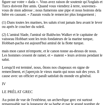
figure sur votre « dada ». Vous avez raison de soutenir qu'Anglais et
Turcs doivent être amis. Quand vous viendrez à terre, souvenez-
vous de mon adresse ; nous fumerons une pipe et nous boirons dela
bière en causant. » J'aurais voulu le remercier plus longuement ;
(1) Dans toutes les marines, les saluts n'ont jamais lieu avant le lever
ou après le coucher du soleil.
(2) L'amiral Slade, l'amiral sir Baldwins Walker et le capitaine de
vaisseau Hobbart sont les trois fondateurs de la marine turque,
Hobbart-pacha est aujourd'hui amiral de la flotte turque.
mais mon canot m'emporte, et le canon tonne au-dessus de nous.
Les hommes cessent de ramer, et « matent » leurs avirons pendant le
salut.
Lorsqu'il est terminé, nous, ôtons nos chapeaux en signe de
remercîment, et j'aperçois le vieux marin qui nous suit des yeux. Il
cause avec un officier et paraît satisfait du monde en général.
IV
LE PRÉLAT GREC
Au point de vue de l'extérieur, un archevêque grec est surtout
remarquable par la longueur de sa barbe et par le grand nombre de