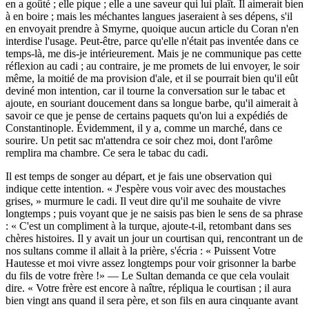
en a goûté ; elle pique ; elle a une saveur qui lui plaît. Il aimerait bien
à en boire ; mais les méchantes langues jaseraient à ses dépens, s'il
en envoyait prendre à Smyrne, quoique aucun article du Coran n'en
interdise l'usage. Peut-être, parce qu'elle n'était pas inventée dans ce
temps-là, me dis-je intérieurement. Mais je ne communique pas cette
réflexion au cadi ; au contraire, je me promets de lui envoyer, le soir
même, la moitié de ma provision d'ale, et il se pourrait bien qu'il eût
deviné mon intention, car il tourne la conversation sur le tabac et
ajoute, en souriant doucement dans sa longue barbe, qu'il aimerait à
savoir ce que je pense de certains paquets qu'on lui a expédiés de
Constantinople. Évidemment, il y a, comme un marché, dans ce
sourire. Un petit sac m'attendra ce soir chez moi, dont l'arôme
remplira ma chambre. Ce sera le tabac du cadi.
Il est temps de songer au départ, et je fais une observation qui
indique cette intention. « J'espère vous voir avec des moustaches
grises, » murmure le cadi. Il veut dire qu'il me souhaite de vivre
longtemps ; puis voyant que je ne saisis pas bien le sens de sa phrase
: « C'est un compliment à la turque, ajoute-t-il, retombant dans ses
chères histoires. Il y avait un jour un courtisan qui, rencontrant un de
nos sultans comme il allait à la prière, s'écria : « Puissent Votre
Hautesse et moi vivre assez longtemps pour voir grisonner la barbe
du fils de votre frère !» — Le Sultan demanda ce que cela voulait
dire. « Votre frère est encore à naître, répliqua le courtisan ; il aura
bien vingt ans quand il sera père, et son fils en aura cinquante avant