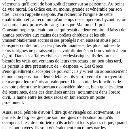
vêtements qu'il croit de bon goût d'étager sur sa personne. Au point
de vue moral, Sa Grâce est, au moins, grande et vénérable par son
titre ; car on l'appelle despote. J'ai recherché l'origine de cette
qualification et j'ai reconnu qu'au temps des empereurs byzantins, on
l'accordait aux princes du sang. Lorsque Mahomet II prit
Constantinople qui était tout ce qui restait de leur empire, il laissa de
grands pouvoirs aux mains des prélats chrétiens et les eût
vraisemblablement accrus si ses protégés n'en eussent abusé pour
conspirer contre lui ; car les plus étonnantes et les plus inutiles de
leurs intrigues ne paraissent pas avoir diminué son bon vouloir à leur
égard. Dans les affaires civiles et ecclésiastiques, ils devinrent
bientôt les vrais gouvernants de leurs troupeaux ; un peu plus tard,
ils prirent le titre prétentieux de « despotes ». Les Grecs
s'enorgueillirent d'accepter ce pouvoir ; ils y virent un adoucissement
et une compensation à leurs défaites ; ils y trouvèrent un moyen sûr
de marquer leur mépris au vainqueur. De la sorte, les fonctions de
despote prirent une importance considérable ; et, bien qu'elles aient
été restreintes, dans ces dernières années, notamment dans l'ordre
civil, la haine entre les deux races en fait encore un poste
proéminent.
Aussi est-il pénible d'avoir à dire qu'envisagés collectivement, les
primats de l'Eglise grecque sont indignes de la situation qu'ils
occupent. Il est de notoriété qu'ils achètent leurs places et que, quand
ils les ont payées, ils sont généralement rançonnés par les