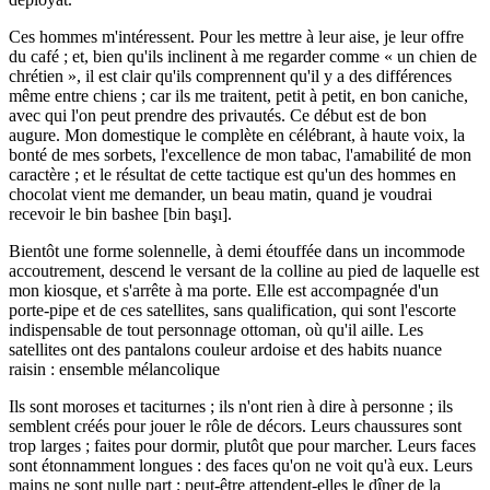
Ces hommes m'intéressent. Pour les mettre à leur aise, je leur offre
du café ; et, bien qu'ils inclinent à me regarder comme « un chien de
chrétien », il est clair qu'ils comprennent qu'il y a des différences
même entre chiens ; car ils me traitent, petit à petit, en bon caniche,
avec qui l'on peut prendre des privautés. Ce début est de bon
augure. Mon domestique le complète en célébrant, à haute voix, la
bonté de mes sorbets, l'excellence de mon tabac, l'amabilité de mon
caractère ; et le résultat de cette tactique est qu'un des hommes en
chocolat vient me demander, un beau matin, quand je voudrai
recevoir le bin bashee [bin başı].
Bientôt une forme solennelle, à demi étouffée dans un incommode
accoutrement, descend le versant de la colline au pied de laquelle est
mon kiosque, et s'arrête à ma porte. Elle est accompagnée d'un
porte-pipe et de ces satellites, sans qualification, qui sont l'escorte
indispensable de tout personnage ottoman, où qu'il aille. Les
satellites ont des pantalons couleur ardoise et des habits nuance
raisin : ensemble mélancolique
Ils sont moroses et taciturnes ; ils n'ont rien à dire à personne ; ils
semblent créés pour jouer le rôle de décors. Leurs chaussures sont
trop larges ; faites pour dormir, plutôt que pour marcher. Leurs faces
sont étonnamment longues : des faces qu'on ne voit qu'à eux. Leurs
mains ne sont nulle part ; peut-être attendent-elles le dîner de la