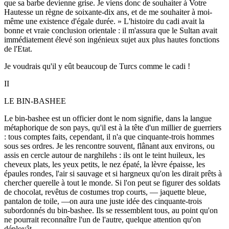
que sa barbe devienne grise. Je viens donc de souhaiter à Votre
Hautesse un règne de soixante-dix ans, et de me souhaiter à moi-
même une existence d'égale durée. » L'histoire du cadi avait la
bonne et vraie conclusion orientale : il m'assura que le Sultan avait
immédiatement élevé son ingénieux sujet aux plus hautes fonctions
de l'Etat.
Je voudrais qu'il y eût beaucoup de Turcs comme le cadi !
II
LE BIN-BASHEE
Le bin-bashee est un officier dont le nom signifie, dans la langue
métaphorique de son pays, qu'il est à la tête d'un millier de guerriers
: tous comptes faits, cependant, il n'a que cinquante-trois hommes
sous ses ordres. Je les rencontre souvent, flânant aux environs, ou
assis en cercle autour de narghilehs : ils ont le teint huileux, les
cheveux plats, les yeux petits, le nez épaté, la lèvre épaisse, les
épaules rondes, l'air si sauvage et si hargneux qu'on les dirait prêts à
chercher querelle à tout le monde. Si l'on peut se figurer des soldats
de chocolat, revêtus de costumes trop courts, — jaquette bleue,
pantalon de toile, —on aura une juste idée des cinquante-trois
subordonnés du bin-bashee. Ils se ressemblent tous, au point qu'on
ne pourrait reconnaître l'un de l'autre, quelque attention qu'on
déployât.