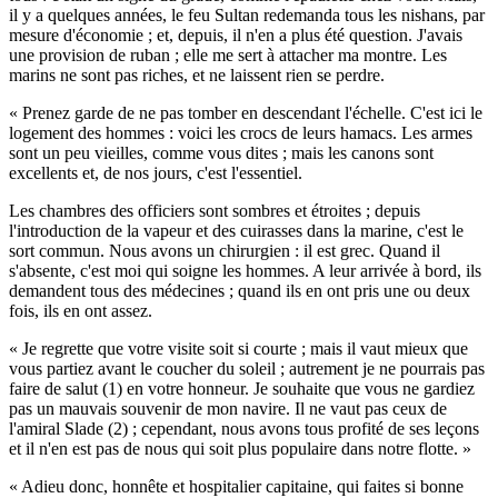
il y a quelques années, le feu Sultan redemanda tous les nishans, par
mesure d'économie ; et, depuis, il n'en a plus été question. J'avais
une provision de ruban ; elle me sert à attacher ma montre. Les
marins ne sont pas riches, et ne laissent rien se perdre.
« Prenez garde de ne pas tomber en descendant l'échelle. C'est ici le
logement des hommes : voici les crocs de leurs hamacs. Les armes
sont un peu vieilles, comme vous dites ; mais les canons sont
excellents et, de nos jours, c'est l'essentiel.
Les chambres des officiers sont sombres et étroites ; depuis
l'introduction de la vapeur et des cuirasses dans la marine, c'est le
sort commun. Nous avons un chirurgien : il est grec. Quand il
s'absente, c'est moi qui soigne les hommes. A leur arrivée à bord, ils
demandent tous des médecines ; quand ils en ont pris une ou deux
fois, ils en ont assez.
« Je regrette que votre visite soit si courte ; mais il vaut mieux que
vous partiez avant le coucher du soleil ; autrement je ne pourrais pas
faire de salut (1) en votre honneur. Je souhaite que vous ne gardiez
pas un mauvais souvenir de mon navire. Il ne vaut pas ceux de
l'amiral Slade (2) ; cependant, nous avons tous profité de ses leçons
et il n'en est pas de nous qui soit plus populaire dans notre flotte. »
« Adieu donc, honnête et hospitalier capitaine, qui faites si bonne