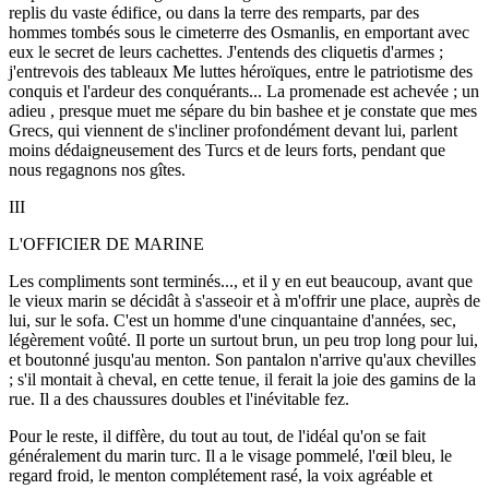
replis du vaste édifice, ou dans la terre des remparts, par des
hommes tombés sous le cimeterre des Osmanlis, en emportant avec
eux le secret de leurs cachettes. J'entends des cliquetis d'armes ;
j'entrevois des tableaux Me luttes héroïques, entre le patriotisme des
conquis et l'ardeur des conquérants... La promenade est achevée ; un
adieu , presque muet me sépare du bin bashee et je constate que mes
Grecs, qui viennent de s'incliner profondément devant lui, parlent
moins dédaigneusement des Turcs et de leurs forts, pendant que
nous regagnons nos gîtes.
III
L'OFFICIER DE MARINE
Les compliments sont terminés..., et il y en eut beaucoup, avant que
le vieux marin se décidât à s'asseoir et à m'offrir une place, auprès de
lui, sur le sofa. C'est un homme d'une cinquantaine d'années, sec,
légèrement voûté. Il porte un surtout brun, un peu trop long pour lui,
et boutonné jusqu'au menton. Son pantalon n'arrive qu'aux chevilles
; s'il montait à cheval, en cette tenue, il ferait la joie des gamins de la
rue. Il a des chaussures doubles et l'inévitable fez.
Pour le reste, il diffère, du tout au tout, de l'idéal qu'on se fait
généralement du marin turc. Il a le visage pommelé, l'œil bleu, le
regard froid, le menton complétement rasé, la voix agréable et