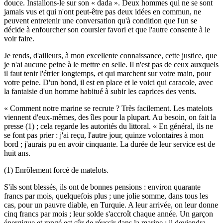
douce. Installons-le sur son « dada ». Deux hommes qui ne se sont
jamais vus et qui n'ont peut-être pas deux idées en commun, ne
peuvent entretenir une conversation qu'à condition que l'un se
décide à enfourcher son coursier favori et que l'autre consente à le
voir faire.
Je rends, d'ailleurs, à mon excellente connaissance, cette justice, que
je n'ai aucune peine à le mettre en selle. Il n'est pas de ceux auxquels
il faut tenir l'étrier longtemps, et qui marchent sur votre main, pour
votre peine. D'un bond, il est en place et le voici qui caracole, avec
la fantaisie d'un homme habitué à subir les caprices des vents.
« Comment notre marine se recrute ? Très facilement. Les matelots
viennent d'eux-mêmes, des îles pour la plupart. Au besoin, on fait la
presse (1) ; cela regarde les autorités du littoral. « En général, ils ne
se font pas prier : j'ai reçu, l'autre jour, quinze volontaires à mon
bord ; j'aurais pu en avoir cinquante. La durée de leur service est de
huit ans.
(1) Enrôlement forcé de matelots.
S'ils sont blessés, ils ont de bonnes pensions : environ quarante
francs par mois, quelquefois plus ; une jolie somme, dans tous les
cas, pour un pauvre diable, en Turquie. A leur arrivée, on leur donne
cinq francs par mois ; leur solde s'accroît chaque année. Un garçon
énergique et rangé est sûr de réussir dans la marine ; il deviendra