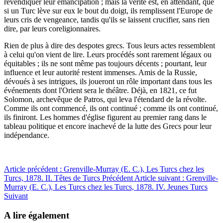
revendiquer leur émancipation ; mais la vérité est, en attendant, que
si un Turc lève sur eux le bout du doigt, ils remplissent l'Europe de
leurs cris de vengeance, tandis qu'ils se laissent crucifier, sans rien
dire, par leurs coreligionnaires.
Rien de plus à dire des despotes grecs. Tous leurs actes ressemblent
à celui qu'on vient de lire. Leurs procédés sont rarement légaux ou
équitables ; ils ne sont même pas toujours décents ; pourtant, leur
influence et leur autorité restent immenses. Amis de la Russie,
dévoués à ses intrigues, ils joueront un rôle important dans tous les
événements dont l'Orient sera le théâtre. Déjà, en 1821, ce fut
Solomon, archevêque de Patros, qui leva l'étendard de la révolte.
Comme ils ont commencé, ils ont continué ; comme ils ont continué,
ils finiront. Les hommes d'église figurent au premier rang dans le
tableau politique et encore inachevé de la lutte des Grecs pour leur
indépendance.
Article précédent : Grenville-Murray (E. C.), Les Turcs chez les
Turcs, 1878. II. Têtes de Turcs
Précédent
Article suivant : Grenville-
Murray (E. C.), Les Turcs chez les Turcs, 1878. IV. Jeunes Turcs
Suivant
A lire également