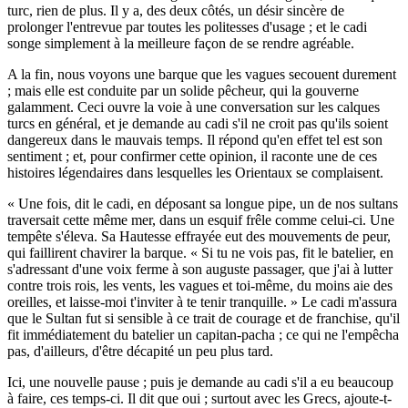
turc, rien de plus. Il y a, des deux côtés, un désir sincère de
prolonger l'entrevue par toutes les politesses d'usage ; et le cadi
songe simplement à la meilleure façon de se rendre agréable.
A la fin, nous voyons une barque que les vagues secouent durement
; mais elle est conduite par un solide pêcheur, qui la gouverne
galamment. Ceci ouvre la voie à une conversation sur les calques
turcs en général, et je demande au cadi s'il ne croit pas qu'ils soient
dangereux dans le mauvais temps. Il répond qu'en effet tel est son
sentiment ; et, pour confirmer cette opinion, il raconte une de ces
histoires légendaires dans lesquelles les Orientaux se complaisent.
« Une fois, dit le cadi, en déposant sa longue pipe, un de nos sultans
traversait cette même mer, dans un esquif frêle comme celui-ci. Une
tempête s'éleva. Sa Hautesse effrayée eut des mouvements de peur,
qui faillirent chavirer la barque. « Si tu ne vois pas, fit le batelier, en
s'adressant d'une voix ferme à son auguste passager, que j'ai à lutter
contre trois rois, les vents, les vagues et toi-même, du moins aie des
oreilles, et laisse-moi t'inviter à te tenir tranquille. » Le cadi m'assura
que le Sultan fut si sensible à ce trait de courage et de franchise, qu'il
fit immédiatement du batelier un capitan-pacha ; ce qui ne l'empêcha
pas, d'ailleurs, d'être décapité un peu plus tard.
Ici, une nouvelle pause ; puis je demande au cadi s'il a eu beaucoup
à faire, ces temps-ci. Il dit que oui ; surtout avec les Grecs, ajoute-t-