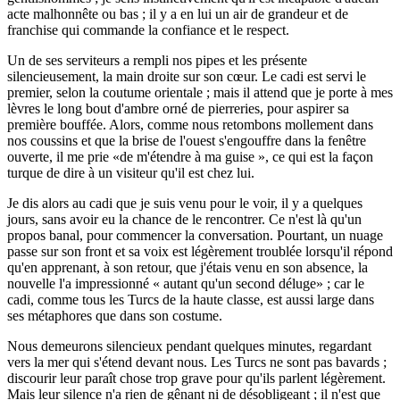
acte malhonnête ou bas ; il y a en lui un air de grandeur et de
franchise qui commande la confiance et le respect.
Un de ses serviteurs a rempli nos pipes et les présente
silencieusement, la main droite sur son cœur. Le cadi est servi le
premier, selon la coutume orientale ; mais il attend que je porte à mes
lèvres le long bout d'ambre orné de pierreries, pour aspirer sa
première bouffée. Alors, comme nous retombons mollement dans
nos coussins et que la brise de l'ouest s'engouffre dans la fenêtre
ouverte, il me prie «de m'étendre à ma guise », ce qui est la façon
turque de dire à un visiteur qu'il est chez lui.
Je dis alors au cadi que je suis venu pour le voir, il y a quelques
jours, sans avoir eu la chance de le rencontrer. Ce n'est là qu'un
propos banal, pour commencer la conversation. Pourtant, un nuage
passe sur son front et sa voix est légèrement troublée lorsqu'il répond
qu'en apprenant, à son retour, que j'étais venu en son absence, la
nouvelle l'a impressionné « autant qu'un second déluge» ; car le
cadi, comme tous les Turcs de la haute classe, est aussi large dans
ses métaphores que dans son costume.
Nous demeurons silencieux pendant quelques minutes, regardant
vers la mer qui s'étend devant nous. Les Turcs ne sont pas bavards ;
discourir leur paraît chose trop grave pour qu'ils parlent légèrement.
Mais leur silence n'a rien de gênant ni de désobligeant ; il n'est que