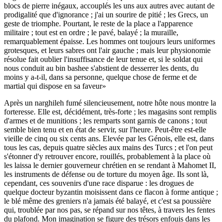
blocs de pierre inégaux, accouplés les uns aux autres avec autant de
prodigalité que d'ignorance ; j'ai un sourire de pitié ; les Grecs, un
geste de triomphe. Pourtant, le reste de la place a l'apparence
militaire ; tout est en ordre ; le pavé, balayé ; la muraille,
remarquablement épaisse. Les hommes ont toujours leurs uniformes
grotesques, et leurs sabres ont l'air gauche ; mais leur physionomie
résolue fait oublier l'insuffisance de leur tenue et, si le soldat qui
nous conduit au bin bashee s'abstient de desserrer les dents, du
moins y a-t-il, dans sa personne, quelque chose de ferme et de
martial qui dispose en sa faveur»
Après un narghileh fumé silencieusement, notre hôte nous montre la
forteresse. Elle est, décidément, très-forte ; les magasins sont remplis
d'armes et de munitions ; les remparts sont garnis de canons ; tout
semble bien tenu et en état de servir, sur l'heure. Peut-être est-elle
vieille de cinq ou six cents ans. Elevée par les Génois, elle est, dans
tous les cas, depuis quatre siècles aux mains des Turcs ; et l'on peut
s'étonner d'y retrouver encore, rouillés, probablement à la place où
les laissa le dernier gouverneur chrétien en se rendant à Mahomet II,
les instruments de défense ou de torture du moyen âge. Ils sont là,
cependant, ces souvenirs d'une race disparue : les drogues de
quelque docteur byzantin moisissent dans ce flacon à forme antique ;
le blé même des greniers n'a jamais été balayé, et c'est sa poussière
qui, troublée par nos pas, se répand sur nos têtes, à travers les fentes
du plafond. Mon imagination se figure des trésors enfouis dans les