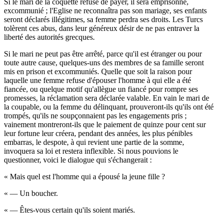
Si le mari de la coquette refuse de payer, il sera emprisonné,
excommunié ; l'Eglise ne reconnaîtra pas son mariage, ses enfants
seront déclarés illégitimes, sa femme perdra ses droits. Les Turcs
tolèrent ces abus, dans leur généreux désir de ne pas entraver la
liberté des autorités grecques.
Si le mari ne peut pas être arrêté, parce qu'il est étranger ou pour
toute autre cause, quelques-uns des membres de sa famille seront
mis en prison et excommuniés. Quelle que soit la raison pour
laquelle une femme refuse d'épouser l'homme à qui elle a été
fiancée, ou quelque motif qu'allègue un fiancé pour rompre ses
promesses, la réclamation sera déclarée valable. En vain le mari de
la coupable, ou la femme du délinquant, prouveront-ils qu'ils ont été
trompés, qu'ils ne soupçonnaient pas les engagements pris ;
vainement montreront-ils que le paiement de quinze pour cent sur
leur fortune leur créera, pendant des années, les plus pénibles
embarras, le despote, à qui revient une partie de la somme,
invoquera sa loi et restera inflexible. Si nous pouvions le
questionner, voici le dialogue qui s'échangerait :
« Mais quel est l'homme qui a épousé la jeune fille ?
« — Un boucher.
« — Êtes-vous certain qu'ils soient mariés.