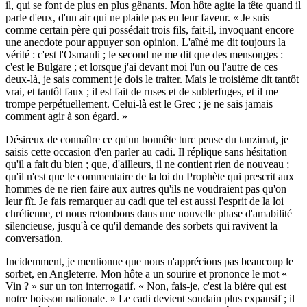
il, qui se font de plus en plus gênants. Mon hôte agite la tête quand il
parle d'eux, d'un air qui ne plaide pas en leur faveur. « Je suis
comme certain père qui possédait trois fils, fait-il, invoquant encore
une anecdote pour appuyer son opinion. L'aîné me dit toujours la
vérité : c'est l'Osmanli ; le second ne me dit que des mensonges :
c'est le Bulgare ; et lorsque j'ai devant moi l'un ou l'autre de ces
deux-là, je sais comment je dois le traiter. Mais le troisième dit tantôt
vrai, et tantôt faux ; il est fait de ruses et de subterfuges, et il me
trompe perpétuellement. Celui-là est le Grec ; je ne sais jamais
comment agir à son égard. »
Désireux de connaître ce qu'un honnête turc pense du tanzimat, je
saisis cette occasion d'en parler au cadi. Il réplique sans hésitation
qu'il a fait du bien ; que, d'ailleurs, il ne contient rien de nouveau ;
qu'il n'est que le commentaire de la loi du Prophète qui prescrit aux
hommes de ne rien faire aux autres qu'ils ne voudraient pas qu'on
leur fît. Je fais remarquer au cadi que tel est aussi l'esprit de la loi
chrétienne, et nous retombons dans une nouvelle phase d'amabilité
silencieuse, jusqu'à ce qu'il demande des sorbets qui ravivent la
conversation.
Incidemment, je mentionne que nous n'apprécions pas beaucoup le
sorbet, en Angleterre. Mon hôte a un sourire et prononce le mot «
Vin ? » sur un ton interrogatif. « Non, fais-je, c'est la bière qui est
notre boisson nationale. » Le cadi devient soudain plus expansif ; il