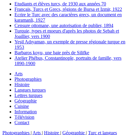
Etudiants et élèves turcs, de 1930 aux années 70
Français, Turcs et Grecs, régions de Bursa et Izmir, 1922
Ecrire le Turc avec des caractères grecs, un document en
karamanli, 1927
Censure ottomane, une autorisation de publier, 1894
Turquie, types et moeurs d'après les photos de Sebah et
Joaillier, vers 1900
Yeşil Adıyaman, un exemple de presse régionale turque en
1953
Barbaros koyu, une baie près de Silifke
Atelier Phébus, Constantinople, portraits de famille, vers
1890-1900
Arts
Photographies
Histoire
Langues turques
Lettres turques
Géographie
Cuisine
Information
Télévision
Contact
Photographies
|
Arts
|
Histoire
|
Géographie
|
Turc et langues