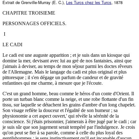
Extrait de Grenville-Murray (E. C.),
Les Turcs chez les Turcs
, 1878
CHAPITRE TROISIEME
PERSONNAGES OFFICIELS.
I
LE CADI
Le cadi est une auguste apparition ; et je suis dans un kiosque qui
domine la mer, devisant avec lui au gré de nos fantaisies, ainsi que
j'aimais à deviser, au temps de mon séjour parmi les doctes rêveurs
de l'Allemagne. Mais le langage du cadi est plus original et plus
pittoresque ; il s'en dégage un parfum de candeur et de gravité
enfantines qui me charme, à mesure que je l'écoute.
C'est un grand homme, beau comme le héros d'un conte d'Orient. Il
porte un turban blanc comme la neige, et une robe flottante d'un fin
tissu, sur laquelle se détachent les grains d'ambre d'un long chapelet.
Son visage reflète la douceur et l'égalité de son humeur ; sa
physionomie a cet aspect ouvert,' qui révèle la sérénité de la
conscience. Si j'étais prisonnier, j'aimerais à être jugé par le cadi ; car
je suis sûr que son jugement serait tempéré par l'indulgence. Je crois
qu'on peut se fier à sa parole, comme à celle du plus loyal des
gentilshommes ; je sens instinctivement qu'il est incapable d'aucun