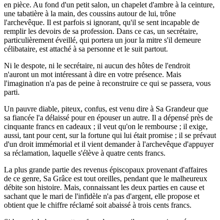
en pièce. Au fond d'un petit salon, un chapelet d'ambre à la ceinture,
une tabatière à la main, des coussins autour de lui, trône
l'archevêque. Il est parfois si ignorant, qu'il se sent incapable de
remplir les devoirs de sa profession. Dans ce cas, un secrétaire,
particulièrement éveillé, qui portera un jour la mitre s'il demeure
célibataire, est attaché à sa personne et le suit partout.
Ni le despote, ni le secrétaire, ni aucun des hôtes de l'endroit
n'auront un mot intéressant à dire en votre présence. Mais
l'imagination n'a pas de peine à reconstruire ce qui se passera, vous
parti.
Un pauvre diable, piteux, confus, est venu dire à Sa Grandeur que
sa fiancée l'a délaissé pour en épouser un autre. Il a dépensé près de
cinquante francs en cadeaux ; il veut qu'on le rembourse ; il exige,
aussi, tant pour cent, sur la fortune qui lui était promise ; il se prévaut
d'un droit immémorial et il vient demander à l'archevêque d'appuyer
sa réclamation, laquelle s'élève à quatre cents francs.
La plus grande partie des revenus épiscopaux provenant d'affaires
de ce genre, Sa Grâce est tout oreilles, pendant que le malheureux
débite son histoire. Mais, connaissant les deux parties en cause et
sachant que le mari de l'infidèle n'a pas d'argent, elle propose et
obtient que le chiffre réclamé soit abaissé à trois cents francs.