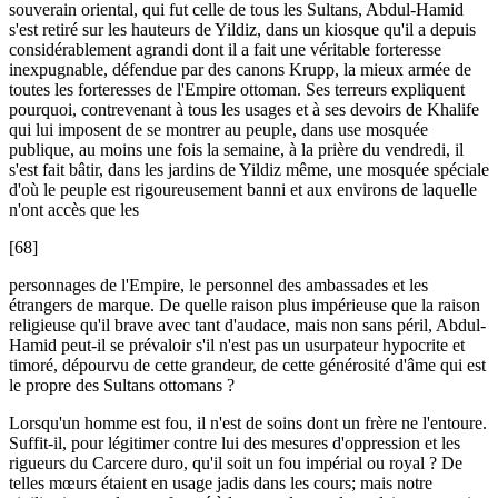
souverain oriental, qui fut celle de tous les Sultans, Abdul-Hamid
s'est retiré sur les hauteurs de Yildiz, dans un kiosque qu'il a depuis
considérablement agrandi dont il a fait une véritable forteresse
inexpugnable, défendue par des canons Krupp, la mieux armée de
toutes les forteresses de l'Empire ottoman. Ses terreurs expliquent
pourquoi, contrevenant à tous les usages et à ses devoirs de Khalife
qui lui imposent de se montrer au peuple, dans use mosquée
publique, au moins une fois la semaine, à la prière du vendredi, il
s'est fait bâtir, dans les jardins de Yildiz même, une mosquée spéciale
d'où le peuple est rigoureusement banni et aux environs de laquelle
n'ont accès que les
[68]
personnages de l'Empire, le personnel des ambassades et les
étrangers de marque. De quelle raison plus impérieuse que la raison
religieuse qu'il brave avec tant d'audace, mais non sans péril, Abdul-
Hamid peut-il se prévaloir s'il n'est pas un usurpateur hypocrite et
timoré, dépourvu de cette grandeur, de cette générosité d'âme qui est
le propre des Sultans ottomans ?
Lorsqu'un homme est fou, il n'est de soins dont un frère ne l'entoure.
Suffit-il, pour légitimer contre lui des mesures d'oppression et les
rigueurs du Carcere duro, qu'il soit un fou impérial ou royal ? De
telles mœurs étaient en usage jadis dans les cours; mais notre