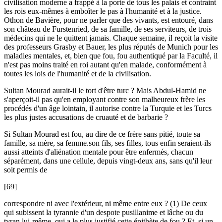
civilisation moderne a frappé à la porte de tous les palais et contraint
les rois eux-mêmes à emboîter le pas à l'humanité et à la justice.
Othon de Bavière, pour ne parler que des vivants, est entouré, dans
son château de Furstenried, de sa famille, de ses serviteurs, de trois
médecins qui ne le quittent jamais. Chaque semaine, il reçoit la visite
des professeurs Grasby et Bauer, les plus réputés de Munich pour les
maladies mentales, et, bien que fou, fou authentiqué par la Faculté, il
n'est pas moins traité en roi autant qu'en malade, conformément à
toutes les lois de l'humanité et de la civilisation.
Sultan Mourad aurait-il le tort d'être turc ? Mais Abdul-Hamid ne
s'aperçoit-il pas qu'en employant contre son malheureux frère les
procédés d'un âge lointain, il autorise contre la Turquie et les Turcs
les plus justes accusations de cruauté et de barbarie ?
Si Sultan Mourad est fou, au dire de ce frère sans pitié, toute sa
famille, sa mère, sa femme.son fils, ses filles, tous enfin seraient-ils
aussi atteints d'aliénation mentale pour être enfermés, chacun
séparément, dans une cellule, depuis vingt-deux ans, sans qu'il leur
soit permis de
[69]
correspondre ni avec l'extérieur, ni même entre eux ? (1) De ceux
qui subissent la tyrannie d'un despote pusillanime et lâche ou du
tyran lui-même, qui a le plus justifié cette épithète de fou ? Et, si un