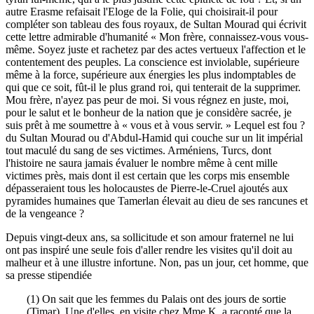
autre Erasme refaisait l'Eloge de la Folie, qui choisirait-il pour
compléter son tableau des fous royaux, de Sultan Mourad qui écrivit
cette lettre admirable d'humanité « Mon frère, connaissez-vous vous-
même. Soyez juste et rachetez par des actes vertueux l'affection et le
contentement des peuples. La conscience est inviolable, supérieure
même à la force, supérieure aux énergies les plus indomptables de
qui que ce soit, fût-il le plus grand roi, qui tenterait de la supprimer.
Mou frère, n'ayez pas peur de moi. Si vous régnez en juste, moi,
pour le salut et le bonheur de la nation que je considère sacrée, je
suis prêt à me soumettre à « vous et à vous servir. » Lequel est fou ?
du Sultan Mourad ou d'Abdul-Hamid qui couche sur un lit impérial
tout maculé du sang de ses victimes. Arméniens, Turcs, dont
l'histoire ne saura jamais évaluer le nombre même à cent mille
victimes près, mais dont il est certain que les corps mis ensemble
dépasseraient tous les holocaustes de Pierre-le-Cruel ajoutés aux
pyramides humaines que Tamerlan élevait au dieu de ses rancunes et
de la vengeance ?
Depuis vingt-deux ans, sa sollicitude et son amour fraternel ne lui
ont pas inspiré une seule fois d'aller rendre les visites qu'il doit au
malheur et à une illustre infortune. Non, pas un jour, cet homme, que
sa presse stipendiée
(1) On sait que les femmes du Palais ont des jours de sortie
(Timar). Une d'elles, en visite chez Mme K. a raconté que la