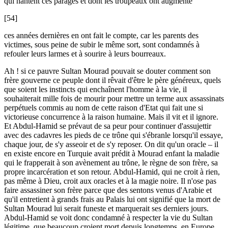
qui hantent ces parages et dont les troupeaux ont augmenté
[54]
ces années dernières en ont fait le compte, car les parents des
victimes, sous peine de subir le même sort, sont condamnés à
refouler leurs larmes et à sourire à leurs bourreaux.
Ah ! si ce pauvre Sultan Mourad pouvait se douter comment son
frère gouverne ce peuple dont il rêvait d'être le père généreux, quels
que soient les instincts qui enchaînent l'homme à la vie, il
souhaiterait mille fois de mourir pour mettre un terme aux assassinats
perpétuels commis au nom de cette raison d'Etat qui fait une si
victorieuse concurrence à la raison humaine. Mais il vit et il ignore.
Et Abdul-Hamid se prévaut de sa peur pour continuer d'assujettir
avec des cadavres les pieds de ce trône qui s'ébranle lorsqu'il essaye,
chaque jour, de s'y asseoir et de s'y reposer. On dit qu'un oracle – il
en existe encore en Turquie avait prédit à Mourad enfant la maladie
qui le frapperait à son avènement au trône, le règne de son frère, sa
propre incarcération et son retour. Abdul-Hamid, qui ne croit à rien,
pas même à Dieu, croit aux oracles et à la magie noire. Il n'ose pas
faire assassiner son frère parce que des sentons venus d'Arabie et
qu'il entretient à grands frais au Palais lui ont signifié que la mort de
Sultan Mourad lui serait funeste et marquerait ses derniers jours.
Abdul-Hamid se voit donc condamné à respecter la vie du Sultan
légitime, que beaucoup croient mort depuis longtemps, en Europe,