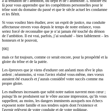
à la tentation de l’ambition, du dépit et de l’animosité. L’histoire est
là pour vous apprendre que les compétitions personnelles pour le
trône sont du domaine du passé et que le siècle actuel les condamne
et les flétrit.
Si vous vouliez bien étudier, avec un esprit de justice, ma conduite
affectueuse envers vous depuis le temps de notre enfance, vous
seriez forcé de reconnaître que je n’ai jamais été touché du démon
de l’ambition. Il est vrai, parfois, j’ai souhaité – bien faiblement – les
honneurs et le pouvoir,
[66]
mais ce fut toujours, comme ce serait encore, pour la prospérité et la
gloire du trône et de la patrie.
Les épreuves que je viens d'endurer ont anéanti mon rêve le plus
ardent ; néanmoins, si vous l'aviez réalisé vous-même, mes voeux
auraient été exaucés et j’aurais considéré votre succès comme ma
propre gloire.
Les malheurs incessants que subit notre nation navrent mon cœur ;
puisqu’ils ne produisent sur le vôtre aucune impression, qu’ils vous
rappellent, au moins, les dangers imminents auxquels nos échecs
exposent notre famille et nos tendres sujets dont l'existence et
l'avenir relèvent de votre conduite et de votre politique.