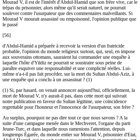
Mourad V, il est de l'intérêt d'Abdul-Hamid que son frère vive, car le
trépas du prisonnier, alors même qu'il serait naturel, ne pourrait
soulever contre l'usurpateur que des commentaires malveillants. Si
Mourad V mourait assassiné ou empoisonné, l'opinion publique que
le passé
[56]
d'Abdul-Hamid a préparée à recevoir la version d'un fratricide
probable, l'opinion du monde religieux surtout, qui, seul, en impose
aux souverains ottomans, sauraient lui commander une enquête à
laquelle l'hôte d'Yildiz ne pourrait se soustraire sous peine de
paraître esquiver une responsabilité et une complicité réelles. Lui-
même n'a-t-il pas fait procéder, sur la mort du Sultan Abdul-Aziz, à
une enquête qui a conclu à un assassinat ? (1)
(1) Si, par hasard, on venait annoncer aujourd'hui, officiellement, la
mort de Mourad V, n'y aurait-il pas, dans cette mort qui suivrait
notre publication en faveur du Sultan légitime, une coïncidence
regrettable pour l'honneur et l'innocence de l'usurpateur, son frère ?
Au surplus, pourquoi ne pas dire tout ce que nous savons ? A la
suite d'une campagne menée dans le Mechveret, l'organe du parti
Jeune-Turc, et dans laquelle nous ramenions l'attention, depuis
longtemps Égarée, du monde entier sur Mourad V, prisonnier d'Etat,