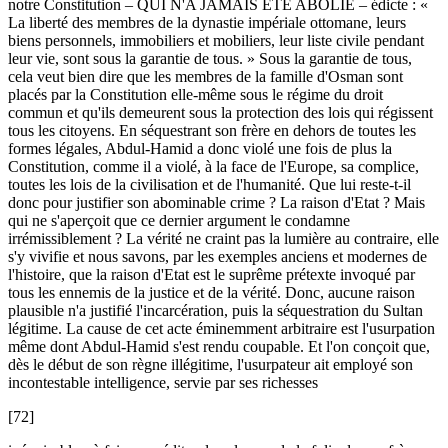
notre Constitution – QUI N'A JAMAIS ÉTÉ ABOLIE – édicte : «
La liberté des membres de la dynastie impériale ottomane, leurs
biens personnels, immobiliers et mobiliers, leur liste civile pendant
leur vie, sont sous la garantie de tous. » Sous la garantie de tous,
cela veut bien dire que les membres de la famille d'Osman sont
placés par la Constitution elle-même sous le régime du droit
commun et qu'ils demeurent sous la protection des lois qui régissent
tous les citoyens. En séquestrant son frère en dehors de toutes les
formes légales, Abdul-Hamid a donc violé une fois de plus la
Constitution, comme il a violé, à la face de l'Europe, sa complice,
toutes les lois de la civilisation et de l'humanité. Que lui reste-t-il
donc pour justifier son abominable crime ? La raison d'Etat ? Mais
qui ne s'aperçoit que ce dernier argument le condamne
irrémissiblement ? La vérité ne craint pas la lumière au contraire, elle
s'y vivifie et nous savons, par les exemples anciens et modernes de
l'histoire, que la raison d'Etat est le suprême prétexte invoqué par
tous les ennemis de la justice et de la vérité. Donc, aucune raison
plausible n'a justifié l'incarcération, puis la séquestration du Sultan
légitime. La cause de cet acte éminemment arbitraire est l'usurpation
même dont Abdul-Hamid s'est rendu coupable. Et l'on conçoit que,
dès le début de son règne illégitime, l'usurpateur ait employé son
incontestable intelligence, servie par ses richesses
[72]