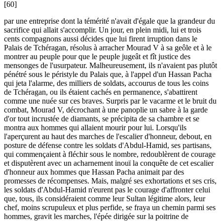
[60]
par une entreprise dont la témérité n'avait d'égale que la grandeur du
sacrifice qui allait s'accomplir. Un jour, en plein midi, lui et trois
cents compagnons aussi décides que lui firent irruption dans le
Palais de Tchéragan, résolus à arracher Mourad V à sa geôle et à le
montrer au peuple pour que le peuple jugeât et fît justice des
mensonges de l'usurpateur. Malheureusement, ils n'avaient pas plutôt
pénétré sous le péristyle du Palais que, à l'appel d'un Hassan Pacha
qui jeta l'alarme, des milliers de soldats, accourus de tous les coins
de Tchéragan, ou ils étaient cachés en permanence, s'abattirent
comme une nuée sur ces braves. Surpris par le vacarme et le bruit du
combat, Mourad V, décrochant à une panoplie un sabre à la garde
d'or tout incrustée de diamants, se précipita de sa chambre et se
montra aux hommes qui allaient mourir pour lui. Lorsqu'ils
l'aperçurent au haut des marches de l'escalier d'honneur, debout, en
posture de défense contre les soldats d'Abdul-Hamid, ses partisans,
qui commençaient à fléchir sous le nombre, redoublèrent de courage
et disputèrent avec un acharnement inouï la conquête de cet escalier
d'honneur aux hommes que Hassan Pacha animait par des
promesses de récompenses. Mais, malgré ses exhortations et ses cris,
les soldats d'Abdul-Hamid n'eurent pas le courage d'affronter celui
que, tous, ils considéraient comme leur Sultan légitime alors, leur
chef, moins scrupuleux et plus perfide, se fraya un chemin parmi ses
hommes, gravit les marches, l'épée dirigée sur la poitrine de