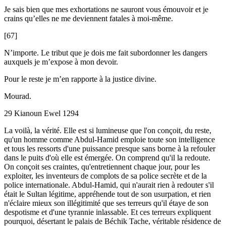
Je sais bien que mes exhortations ne sauront vous émouvoir et je
crains qu’elles ne me deviennent fatales à moi-même.
[67]
N’importe. Le tribut que je dois me fait subordonner les dangers
auxquels je m’expose à mon devoir.
Pour le reste je m’en rapporte à la justice divine.
Mourad.
29 Kianoun Ewel 1294
La voilà, la vérité. Elle est si lumineuse que l'on conçoit, du reste,
qu'un homme comme Abdul-Hamid emploie toute son intelligence
et tous les ressorts d'une puissance presque sans borne à la refouler
dans le puits d'où elle est émergée. On comprend qu'il la redoute.
On conçoit ses craintes, qu'entretiennent chaque jour, pour les
exploiter, les inventeurs de complots de sa police secrète et de la
police internationale. Abdul-Hamid, qui n'aurait rien à redouter s'il
était le Sultan légitime, appréhende tout de son usurpation, et rien
n'éclaire mieux son illégitimité que ses terreurs qu'il étaye de son
despotisme et d'une tyrannie inlassable. Et ces terreurs expliquent
pourquoi, désertant le palais de Béchik Tache, véritable résidence de