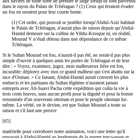
aux navires de toute sorte de prendre le large lorsqu'ils sont parvenus
dans le rayon du Palais de Tchéragan ? (1) Ceux qui feraient évader
un fou en seraient pour leur courte honte.
(1) Cet ordre, qui pouvait se justifier lorsqu'Abdul-Aziz habitait
le Palais de Tchéragan, n'aurait plus de raison depuis qu'Abdul-
Hamid demeure sur la colline de Yildiz-Kiosque ni, en réalité,
Mourad V n’était détenu dans une dépendance de ce même
Tchéragan.
Si le Sultan Mourad est fou, n'aurait-il pas été, ne serait-il pas plus
simple d'ouvrir à quelques amis les portes de Tchéragan et de leur
dire : « Voyez, examinez, jugez, mon malheureux frère est fou,
incurable; déplorez avec moi ce grand malheur qui s'est abattu sur la
race d'Osman. » Ce faisant, Abdul-Hamid aurait converti les plus
endurcis et les partisans du Sultan légitime n'auraient jamais
entrepris avec Ali-Suavi Pacha cette expédition qui coûta la vie à
trois cents braves, sans aucun profit pour la dignité et pour la bonne
renommée d'un souverain ottoman et pour le peuple ottoman lui-
même. La vérité, on le devine, est que Sultan Mourad a toute sa
raison et s'il faut une preuve
[65]
matérielle pour corroborer notre animation, voici une lettre qu'il
envoyait à Abdul-Hamid au lendemain de la guerre turco-russe et