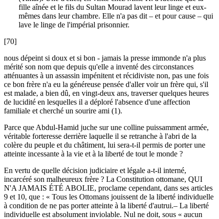
fille aînée et le fils du Sultan Mourad lavent leur linge et eux-
mêmes dans leur chambre. Elle n'a pas dit – et pour cause – qui
lave le linge de l'impérial prisonnier.
[70]
nous dépeint si doux et si bon - jamais la presse immonde n'a plus
mérité son nom que depuis qu'elle a inventé des circonstances
atténuantes à un assassin impénitent et récidiviste non, pas une fois
ce bon frère n'a eu la généreuse pensée d'aller voir un frère qui, s'il
est malade, a bien dû, en vingt-deux ans, traverser quelques heures
de lucidité en lesquelles il a déploré l'absence d'une affection
familiale et cherché un sourire ami (1).
Parce que Abdul-Hamid juche sur une colline puissamment armée,
véritable forteresse derrière laquelle il se retranche à l'abri de la
colère du peuple et du châtiment, lui sera-t-il permis de porter une
atteinte incessante à la vie et à la liberté de tout le monde ?
En vertu de quelle décision judiciaire et légale a-t-il interné,
incarcéré son malheureux frère ? La Constitution ottomane, QUI
N'A JAMAIS ÉTÉ ABOLIE, proclame cependant, dans ses articles
9 et 10, que : « Tous les Ottomans jouissent de la liberté individuelle
à condition de ne pas porter atteinte à la liberté d'autrui.– La liberté
individuelle est absolument inviolable. Nul ne doit, sous « aucun