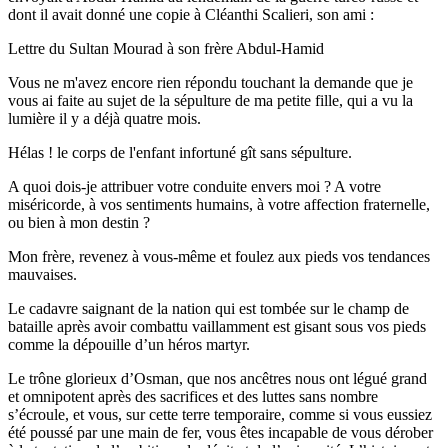
dont il avait donné une copie à Cléanthi Scalieri, son ami :
Lettre du Sultan Mourad à son frère Abdul-Hamid
Vous ne m'avez encore rien répondu touchant la demande que je
vous ai faite au sujet de la sépulture de ma petite fille, qui a vu la
lumière il y a déjà quatre mois.
Hélas ! le corps de l'enfant infortuné gît sans sépulture.
A quoi dois-je attribuer votre conduite envers moi ? A votre
miséricorde, à vos sentiments humains, à votre affection fraternelle,
ou bien à mon destin ?
Mon frère, revenez à vous-même et foulez aux pieds vos tendances
mauvaises.
Le cadavre saignant de la nation qui est tombée sur le champ de
bataille après avoir combattu vaillamment est gisant sous vos pieds
comme la dépouille d’un héros martyr.
Le trône glorieux d’Osman, que nos ancêtres nous ont légué grand
et omnipotent après des sacrifices et des luttes sans nombre
s’écroule, et vous, sur cette terre temporaire, comme si vous eussiez
été poussé par une main de fer, vous êtes incapable de vous dérober