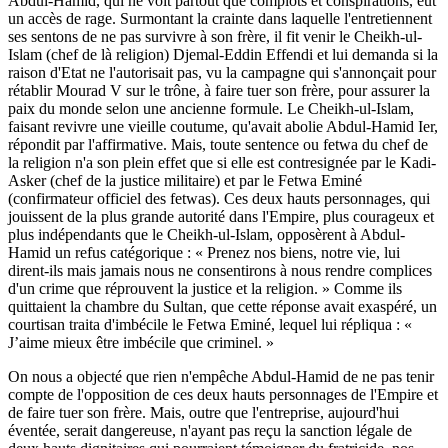
Abdul-Hamid, qui ne voit partout que complots et conspirations, eut
un accès de rage. Surmontant la crainte dans laquelle l'entretiennent
ses sentons de ne pas survivre à son frère, il fit venir le Cheikh-ul-
Islam (chef de là religion) Djemal-Eddin Effendi et lui demanda si la
raison d'Etat ne l'autorisait pas, vu la campagne qui s'annonçait pour
rétablir Mourad V sur le trône, à faire tuer son frère, pour assurer la
paix du monde selon une ancienne formule. Le Cheikh-ul-Islam,
faisant revivre une vieille coutume, qu'avait abolie Abdul-Hamid Ier,
répondit par l'affirmative. Mais, toute sentence ou fetwa du chef de
la religion n'a son plein effet que si elle est contresignée par le Kadi-
Asker (chef de la justice militaire) et par le Fetwa Eminé
(confirmateur officiel des fetwas). Ces deux hauts personnages, qui
jouissent de la plus grande autorité dans l'Empire, plus courageux et
plus indépendants que le Cheikh-ul-Islam, opposèrent à Abdul-
Hamid un refus catégorique : « Prenez nos biens, notre vie, lui
dirent-ils mais jamais nous ne consentirons à nous rendre complices
d'un crime que réprouvent la justice et la religion. » Comme ils
quittaient la chambre du Sultan, que cette réponse avait exaspéré, un
courtisan traita d'imbécile le Fetwa Eminé, lequel lui répliqua : «
J’aime mieux être imbécile que criminel. »
On nous a objecté que rien n'empêche Abdul-Hamid de ne pas tenir
compte de l'opposition de ces deux hauts personnages de l'Empire et
de faire tuer son frère. Mais, outre que l'entreprise, aujourd'hui
éventée, serait dangereuse, n'ayant pas reçu la sanction légale de