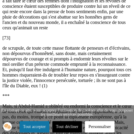
a fait taire le cœur des femmes dont l'indignation et les révoltes de
conscience étaient susceptibles de produire contre lui un réveil de ce
qui reste encore dans la presse de bons sentiments enfin, par une
pluie de décorations qui s'est abattue sur les honnêtes gens de
l'ancien et du nouveau monde, il a enchaîné la conscience de tous
ceux qu'animait un reste
[73]
de scrupule, de toute cette masse flottante de penseurs et d'écrivains,
non dépourvus d'honnêteté, sans doute, mais certainement
dépourvus de courage et si prompts à endormir leurs révoltes sur le
mol oreiller d'un prétexte commode emprunté à la reconnaissance.
Et, puisqu'il faut être indulgent à l'humaine nature, pourquoi tous ces
hommes risqueraient-ils de troubler leur repos en s'insurgeant contre
la justice violée, l'innocence persécutée, torturée ; ils ne sont pas à
l'île du Diable, eux ! (1)
***
Mais, si Abdul-Hamid a oblitéré ou endormi la conscience et le cœur
En visitant ce site, vous acceptez l'utilisation de cookies afin de vous proposer
de tous ceux qui étaient susceptibles de lui faire opposition, il n'a
les meilleurs services possibles.
pas, du moins, trompé à ce point la diplomatie européenne, qu'à la
longue celle-ci n'ait sondé son jeu et démasqué ses astuces. Mais,
Tout accepter
Tout décliner
Personnaliser
comme toujours, le fait accompli avait mis en défaut la perspicacité
des diplomates et, lorsqu'un jour de mauvaise humeur, après les