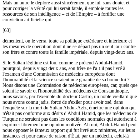
Mais un autre le déplore aussi sincèrement que lui, sans doute, et,
pour corriger la vérité qui lui serait fatale, il emploie toutes les
ressources de son intelligence – et de l'Empire – à fortifier une
conviction artificielle qui
[63]
démentent, on le verra, toute sa politique extérieure et intérieure et
les mesures de coercition dont il ne se départ pas un seul jour contre
son frère et contre toute la famille impériale, depuis vingt-deux ans.
Si le Sultan légitime est fou, comme le prétend Abdul-Hamid,
pourquoi, depuis vingt-deux ans, son frère ne l'a-t-il pas livré à
l'examen d'une Commission de médecins européens dont
l'honorabilité et la science seraient une garantie de sa bonne foi ?
Nous disons une Commission de médecins européens, car, quels que
soient le savoir et l'honorabilité des médecins de Constantinople,
nous savons, par l'exemple du docteur Castro, un noble vieillard que
nous avons connu jadis, forcé de s'exiler pour avoir osé, dans
l'enquête sur la mort du Sultan Abdul-Aziz, émettre une opinion qui
n'était pas conforme aux désirs d'Abdul-Hamid, que les médecins de
Turquie ne seraient pas dans les conditions normales qui autorisent à
exprimer librement une opinion motivée. Ah oui, Abdul-Hamid peut
nous opposer le fameux rapport qui fut livré aux ministres, sur leurs
instances et pour cause de raison d'État, par un médecin, celui-là