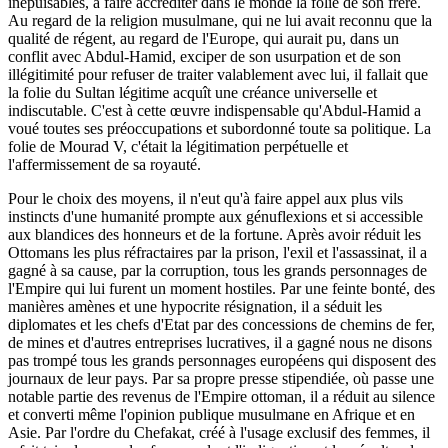
inépuisables, à faire accréditer dans le monde la folie de son frère.
Au regard de la religion musulmane, qui ne lui avait reconnu que la
qualité de régent, au regard de l'Europe, qui aurait pu, dans un
conflit avec Abdul-Hamid, exciper de son usurpation et de son
illégitimité pour refuser de traiter valablement avec lui, il fallait que
la folie du Sultan légitime acquît une créance universelle et
indiscutable. C'est à cette œuvre indispensable qu'Abdul-Hamid a
voué toutes ses préoccupations et subordonné toute sa politique. La
folie de Mourad V, c'était la légitimation perpétuelle et
l'affermissement de sa royauté.
Pour le choix des moyens, il n'eut qu'à faire appel aux plus vils
instincts d'une humanité prompte aux génuflexions et si accessible
aux blandices des honneurs et de la fortune. Après avoir réduit les
Ottomans les plus réfractaires par la prison, l'exil et l'assassinat, il a
gagné à sa cause, par la corruption, tous les grands personnages de
l'Empire qui lui furent un moment hostiles. Par une feinte bonté, des
manières amènes et une hypocrite résignation, il a séduit les
diplomates et les chefs d'Etat par des concessions de chemins de fer,
de mines et d'autres entreprises lucratives, il a gagné nous ne disons
pas trompé tous les grands personnages européens qui disposent des
journaux de leur pays. Par sa propre presse stipendiée, où passe une
notable partie des revenus de l'Empire ottoman, il a réduit au silence
et converti même l'opinion publique musulmane en Afrique et en
Asie. Par l'ordre du Chefakat, créé à l'usage exclusif des femmes, il