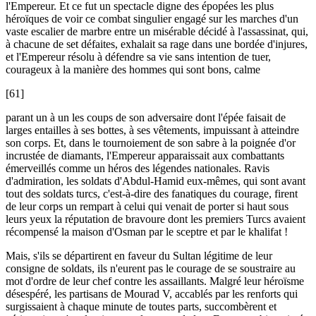
l'Empereur. Et ce fut un spectacle digne des épopées les plus
héroïques de voir ce combat singulier engagé sur les marches d'un
vaste escalier de marbre entre un misérable décidé à l'assassinat, qui,
à chacune de set défaites, exhalait sa rage dans une bordée d'injures,
et l'Empereur résolu à défendre sa vie sans intention de tuer,
courageux à la manière des hommes qui sont bons, calme
[61]
parant un à un les coups de son adversaire dont l'épée faisait de
larges entailles à ses bottes, à ses vêtements, impuissant à atteindre
son corps. Et, dans le tournoiement de son sabre à la poignée d'or
incrustée de diamants, l'Empereur apparaissait aux combattants
émerveillés comme un héros des légendes nationales. Ravis
d'admiration, les soldats d'Abdul-Hamid eux-mêmes, qui sont avant
tout des soldats turcs, c'est-à-dire des fanatiques du courage, firent
de leur corps un rempart à celui qui venait de porter si haut sous
leurs yeux la réputation de bravoure dont les premiers Turcs avaient
récompensé la maison d'Osman par le sceptre et par le khalifat !
Mais, s'ils se départirent en faveur du Sultan légitime de leur
consigne de soldats, ils n'eurent pas le courage de se soustraire au
mot d'ordre de leur chef contre les assaillants. Malgré leur héroïsme
désespéré, les partisans de Mourad V, accablés par les renforts qui
surgissaient à chaque minute de toutes parts, succombèrent et