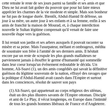
cette retraite le reste de ses jours parmi sa famille et ses amis et que
Dieu ne lui avait fait goûter du pouvoir que pour lui faire mieux
apprécier les charmes de la vie modeste et simple. Mais son bonheur
ne fut pas de longue durée. Bientôt, Abdul-Hamid fit défense, un
jour à sa mère, un autre jour à ses enfants et à sa femme, enfin à ses
amis de franchir la maison de Mourad, et, à chaque interdiction
nouvelle le Sultan légitime comprenait qu'il venait de faire une
nouvelle étape vers la guérison.
Il lui restait son jardin et ses arbres auxquels il pouvait raconter sa
misère et sa peine. Mais l'usurpateur, méfiant et ombrageux, médita
de soustraire son frère à l'amitié de ses derniers amis. Il hésitait
encore par un reste de scrupule les plus grands malfaiteurs ne
parviennent jamais à étouffer le germe d'humanité qui sommeille
dans leur coeur lorsqu'un événement redoutable le décida. Un
homme, Ali-Suavi (1), un des amis congédiés qui savait la définitive
guérison du légitime souverain de la nation, effrayé des ravages que
la politique d'Abdul-Hamid avait causés dans l'Empire et surtout
dans les consciences, résolut de sauver son pays
(1) Ali-Suavi, qui appartenait au corps religieux des ulémas,
était un des plus illustres savants de l'Empire ottoman. Disciple
et ami de Le Play, il vécut longtemps, en Europe dans l'intimité
de tous les grands hommes libéraux de France et d'Angleterre.