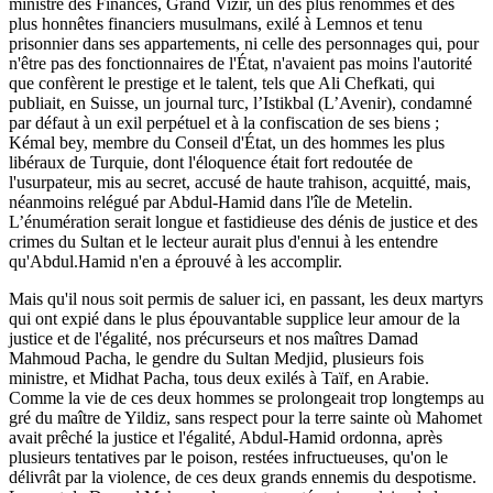
ministre des Finances, Grand Vizir, un des plus renommés et des
plus honnêtes financiers musulmans, exilé à Lemnos et tenu
prisonnier dans ses appartements, ni celle des personnages qui, pour
n'être pas des fonctionnaires de l'État, n'avaient pas moins l'autorité
que confèrent le prestige et le talent, tels que Ali Chefkati, qui
publiait, en Suisse, un journal turc, l’Istikbal (L’Avenir), condamné
par défaut à un exil perpétuel et à la confiscation de ses biens ;
Kémal bey, membre du Conseil d'État, un des hommes les plus
libéraux de Turquie, dont l'éloquence était fort redoutée de
l'usurpateur, mis au secret, accusé de haute trahison, acquitté, mais,
néanmoins relégué par Abdul-Hamid dans l'île de Metelin.
L’énumération serait longue et fastidieuse des dénis de justice et des
crimes du Sultan et le lecteur aurait plus d'ennui à les entendre
qu'Abdul.Hamid n'en a éprouvé à les accomplir.
Mais qu'il nous soit permis de saluer ici, en passant, les deux martyrs
qui ont expié dans le plus épouvantable supplice leur amour de la
justice et de l'égalité, nos précurseurs et nos maîtres Damad
Mahmoud Pacha, le gendre du Sultan Medjid, plusieurs fois
ministre, et Midhat Pacha, tous deux exilés à Taïf, en Arabie.
Comme la vie de ces deux hommes se prolongeait trop longtemps au
gré du maître de Yildiz, sans respect pour la terre sainte où Mahomet
avait prêché la justice et l'égalité, Abdul-Hamid ordonna, après
plusieurs tentatives par le poison, restées infructueuses, qu'on le
délivrât par la violence, de ces deux grands ennemis du despotisme.