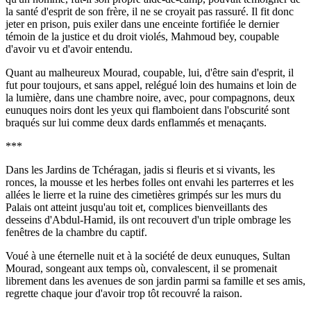
la santé d'esprit de son frère, il ne se croyait pas rassuré. Il fit donc
jeter en prison, puis exiler dans une enceinte fortifiée le dernier
témoin de la justice et du droit violés, Mahmoud bey, coupable
d'avoir vu et d'avoir entendu.
Quant au malheureux Mourad, coupable, lui, d'être sain d'esprit, il
fut pour toujours, et sans appel, relégué loin des humains et loin de
la lumière, dans une chambre noire, avec, pour compagnons, deux
eunuques noirs dont les yeux qui flamboient dans l'obscurité sont
braqués sur lui comme deux dards enflammés et menaçants.
***
Dans les Jardins de Tchéragan, jadis si fleuris et si vivants, les
ronces, la mousse et les herbes folles ont envahi les parterres et les
allées le lierre et la ruine des cimetières grimpés sur les murs du
Palais ont atteint jusqu'au toit et, complices bienveillants des
desseins d'Abdul-Hamid, ils ont recouvert d'un triple ombrage les
fenêtres de la chambre du captif.
Voué à une éternelle nuit et à la société de deux eunuques, Sultan
Mourad, songeant aux temps où, convalescent, il se promenait
librement dans les avenues de son jardin parmi sa famille et ses amis,
regrette chaque jour d'avoir trop tôt recouvré la raison.