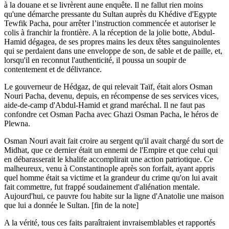
à la douane et se livrèrent aune enquête. Il ne fallut rien moins
qu'une démarche pressante du Sultan auprès du Khédive d'Egypte
Tewfik Pacha, pour arrêter l’instruction commencée et autoriser le
colis à franchir la frontière. A la réception de la jolie botte, Abdul-
Hamid dégagea, de ses propres mains les deux têtes sanguinolentes
qui se perdaient dans une enveloppe de son, de sable et de paille, et,
lorsqu'il en reconnut l'authenticité, il poussa un soupir de
contentement et de délivrance.
Le gouverneur de Hédgaz, de qui relevait Taïf, était alors Osman
Nouri Pacha, devenu, depuis, en récompense de ses services vices,
aide-de-camp d'Abdul-Hamid et grand maréchal. Il ne faut pas
confondre cet Osman Pacha avec Ghazi Osman Pacha, le héros de
Plewna.
Osman Nouri avait fait croire au sergent qu'il avait chargé du sort de
Midhat, que ce dernier était un ennemi de l'Empire et que celui qui
en débarasserait le khalife accomplirait une action patriotique. Ce
malheureux, venu à Constantinople après son forfait, ayant appris
quel homme était sa victime et la grandeur du crime qu'on lui avait
fait commettre, fut frappé soudainement d'aliénation mentale.
Aujourd'hui, ce pauvre fou habite sur la ligne d'Anatolie une maison
que lui a donnée le Sultan. [fin de la note]
A la vérité, tous ces faits paraîtraient invraisemblables et rapportés