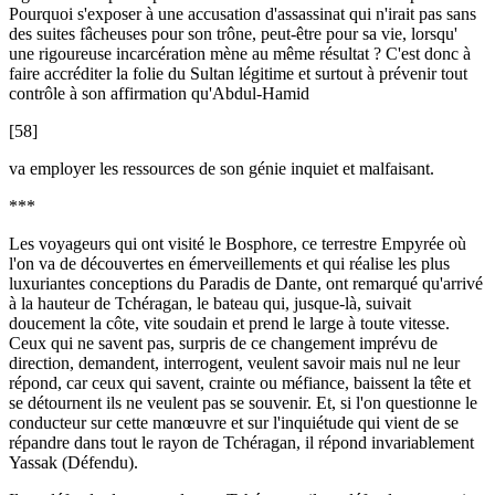
Pourquoi s'exposer à une accusation d'assassinat qui n'irait pas sans
des suites fâcheuses pour son trône, peut-être pour sa vie, lorsqu'
une rigoureuse incarcération mène au même résultat ? C'est donc à
faire accréditer la folie du Sultan légitime et surtout à prévenir tout
contrôle à son affirmation qu'Abdul-Hamid
[58]
va employer les ressources de son génie inquiet et malfaisant.
***
Les voyageurs qui ont visité le Bosphore, ce terrestre Empyrée où
l'on va de découvertes en émerveillements et qui réalise les plus
luxuriantes conceptions du Paradis de Dante, ont remarqué qu'arrivé
à la hauteur de Tchéragan, le bateau qui, jusque-là, suivait
doucement la côte, vite soudain et prend le large à toute vitesse.
Ceux qui ne savent pas, surpris de ce changement imprévu de
direction, demandent, interrogent, veulent savoir mais nul ne leur
répond, car ceux qui savent, crainte ou méfiance, baissent la tête et
se détournent ils ne veulent pas se souvenir. Et, si l'on questionne le
conducteur sur cette manœuvre et sur l'inquiétude qui vient de se
répandre dans tout le rayon de Tchéragan, il répond invariablement
Yassak (Défendu).