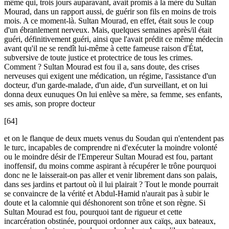
même qui, trois jours auparavant, avait promis à la mère du Sultan
Mourad, dans un rapport aussi, de guérir son fils en moins de trois
mois. A ce moment-là. Sultan Mourad, en effet, était sous le coup
d'un ébranlement nerveux. Mais, quelques semaines après/il était
guéri, définitivement guéri, ainsi que l'avait prédit ce même médecin
avant qu'il ne se rendît lui-même à cette fameuse raison d'État,
subversive de toute justice et protectrice de tous les crimes.
Comment ? Sultan Mourad est fou il a, sans doute, des crises
nerveuses qui exigent une médication, un régime, l'assistance d'un
docteur, d'un garde-malade, d'un aide, d'un surveillant, et on lui
donna deux eunuques On lui enlève sa mère, sa femme, ses enfants,
ses amis, son propre docteur
[64]
et on le flanque de deux muets venus du Soudan qui n'entendent pas
le turc, incapables de comprendre ni d'exécuter la moindre volonté
ou le moindre désir de l'Empereur Sultan Mourad est fou, partant
inoffensif, du moins comme aspirant à récupérer le trône pourquoi
donc ne le laisserait-on pas aller et venir librement dans son palais,
dans ses jardins et partout où il lui plairait ? Tout le monde pourrait
se convaincre de la vérité et Abdul-Hamid n'aurait pas à subir le
doute et la calomnie qui déshonorent son trône et son règne. Si
Sultan Mourad est fou, pourquoi tant de rigueur et cette
incarcération obstinée, pourquoi ordonner aux caïqs, aux bateaux,