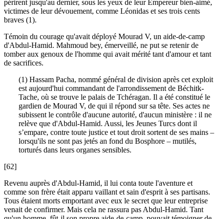
périrent jusqu'au dernier, sous les yeux de leur Empereur bien-aimé,
victimes de leur dévouement, comme Léonidas et ses trois cents
braves (1).
Témoin du courage qu'avait déployé Mourad V, un aide-de-camp
d'Abdul-Hamid. Mahmoud bey, émerveillé, ne put se retenir de
tomber aux genoux de l'homme qui avait mérité tant d'amour et tant
de sacrifices.
(1) Hassam Pacha, nommé général de division après cet exploit
est aujourd'hui commandant de l'arrondissement de Béchitk-
Tache, où se trouve le palais de Tchéragan. Il a été constitué le
gardien de Mourad V, de qui il répond sur sa tête. Ses actes ne
subissent le contrôle d'aucune autorité, d'aucun ministère : il ne
relève que d'Abdul-Hamid. Aussi, les Jeunes Turcs dont il
s’empare, contre toute justice et tout droit sortent de ses mains –
lorsqu'ils ne sont pas jetés an fond du Bosphore – mutilés,
torturés dans leurs organes sensibles.
[62]
Revenu auprès d'Abdul-Hamid, il lui conta toute l'aventure et
comme son frère était apparu vaillant et sain d'esprit à ses partisans.
Tous étaient morts emportant avec eux le secret que leur entreprise
venait de confirmer. Mais cela ne rassura pas Abdul-Hamid. Tant
qu'un homme, fût-il son propre aide-de-camp, pouvait témoigner de