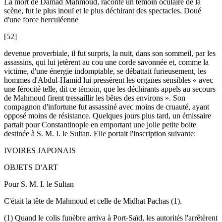
La mort de Damad Mahmoud, raconte un témoin oculaire de la
scène, fut le plus inouï et le plus déchirant des spectacles. Doué
d'une force herculéenne
[52]
devenue proverbiale, il fut surpris, la nuit, dans son sommeil, par les
assassins, qui lui jetèrent au cou une corde savonnée et, comme la
victime, d'une énergie indomptable, se débattait furieusement, les
hommes d'Abdul-Hamid lui pressèrent les organes sensibles « avec
une férocité telle, dit ce témoin, que les déchirants appels au secours
de Mahmoud firent tressaillir les bêtes des environs ». Son
compagnon d'infortune fut assassiné avec moins de cruauté, ayant
opposé moins de résistance. Quelques jours plus tard, un émissaire
partait pour Constantinople en emportant une jolie petite boite
destinée à S. M. I. le Sultan. Elle portait l'inscription suivante:
IVOIRES JAPONAIS
OBJETS D'ART
Pour S. M. I. le Sultan
C'était la tête de Mahmoud et celle de Midhat Pachas (1).
(1) Quand le colis funèbre arriva à Port-Saïd, les autorités l'arrêtèrent