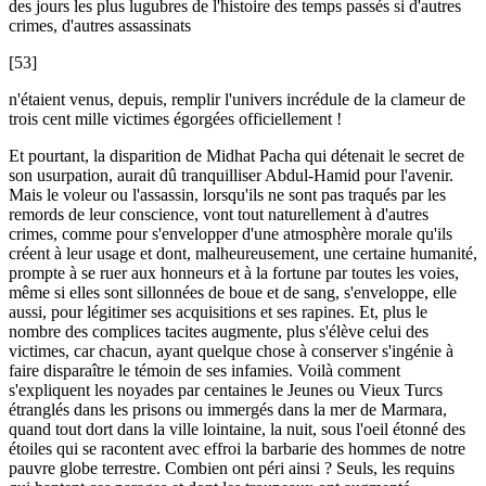
des jours les plus lugubres de l'histoire des temps passés si d'autres
crimes, d'autres assassinats
[53]
n'étaient venus, depuis, remplir l'univers incrédule de la clameur de
trois cent mille victimes égorgées officiellement !
Et pourtant, la disparition de Midhat Pacha qui détenait le secret de
son usurpation, aurait dû tranquilliser Abdul-Hamid pour l'avenir.
Mais le voleur ou l'assassin, lorsqu'ils ne sont pas traqués par les
remords de leur conscience, vont tout naturellement à d'autres
crimes, comme pour s'envelopper d'une atmosphère morale qu'ils
créent à leur usage et dont, malheureusement, une certaine humanité,
prompte à se ruer aux honneurs et à la fortune par toutes les voies,
même si elles sont sillonnées de boue et de sang, s'enveloppe, elle
aussi, pour légitimer ses acquisitions et ses rapines. Et, plus le
nombre des complices tacites augmente, plus s'élève celui des
victimes, car chacun, ayant quelque chose à conserver s'ingénie à
faire disparaître le témoin de ses infamies. Voilà comment
s'expliquent les noyades par centaines le Jeunes ou Vieux Turcs
étranglés dans les prisons ou immergés dans la mer de Marmara,
quand tout dort dans la ville lointaine, la nuit, sous l'oeil étonné des
étoiles qui se racontent avec effroi la barbarie des hommes de notre
pauvre globe terrestre. Combien ont péri ainsi ? Seuls, les requins