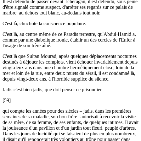
Il est défendu de passer devant Tchéragan, il est défendu, sous peine
d'être signalé comme suspect, d'arrêter ses regards sur ce palais de
marbre, au dehors tout blanc, au-dedans tout noir.
C'est là, chuchote la conscience populaire.
C'est là, au centre même de ce Paradis terrestre, qu'Abdul-Hamid a,
comme par une diabolique ironie, établir un des cercles de l'Enfer à
l'usage de son frère aîné.
C'est là que Sultan Mourad, après quelques déplacements nocturnes
destinés à déjouer les complots, vient échouer invariablement depuis
vingt-deux ans dans une chambre hermétiquement close, loin de la
mer et loin de la rue, entre deux muets du sérail, il est condamné là,
depuis vingt-deux ans, à l'horrible supplice du silence.
Jadis c'est bien jadis, que doit penser ce prisonnier
[59]
qui compte les années pour des siècles – jadis, dans les premières
semaines de sa maladie, son bon frère l'autorisait à recevoir la visite
de sa mère, de sa femme, de ses enfants, de quelques intimes. Il avait
la jouissance d'un pavillon et d'un jardin tout fleuri, peuplé d'arbres.
Dans les jours de lucidité qui se faisaient de plus en plus nombreux,
il disait qu'il renoncerait très volontiers au trône pour passer dans