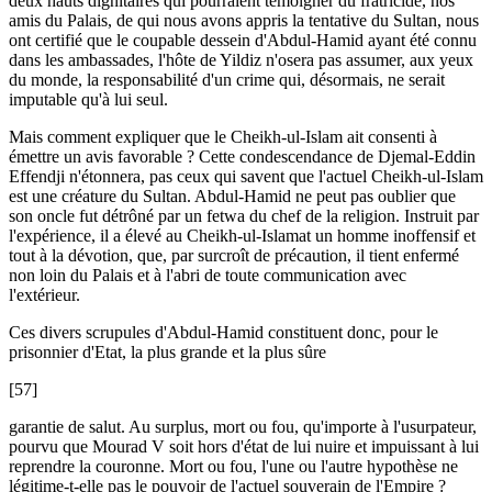
deux hauts dignitaires qui pourraient témoigner du fratricide, nos
amis du Palais, de qui nous avons appris la tentative du Sultan, nous
ont certifié que le coupable dessein d'Abdul-Hamid ayant été connu
dans les ambassades, l'hôte de Yildiz n'osera pas assumer, aux yeux
du monde, la responsabilité d'un crime qui, désormais, ne serait
imputable qu'à lui seul.
Mais comment expliquer que le Cheikh-ul-Islam ait consenti à
émettre un avis favorable ? Cette condescendance de Djemal-Eddin
Effendji n'étonnera, pas ceux qui savent que l'actuel Cheikh-ul-Islam
est une créature du Sultan. Abdul-Hamid ne peut pas oublier que
son oncle fut détrôné par un fetwa du chef de la religion. Instruit par
l'expérience, il a élevé au Cheikh-ul-Islamat un homme inoffensif et
tout à la dévotion, que, par surcroît de précaution, il tient enfermé
non loin du Palais et à l'abri de toute communication avec
l'extérieur.
Ces divers scrupules d'Abdul-Hamid constituent donc, pour le
prisonnier d'Etat, la plus grande et la plus sûre
[57]
garantie de salut. Au surplus, mort ou fou, qu'importe à l'usurpateur,
pourvu que Mourad V soit hors d'état de lui nuire et impuissant à lui
reprendre la couronne. Mort ou fou, l'une ou l'autre hypothèse ne
légitime-t-elle pas le pouvoir de l'actuel souverain de l'Empire ?