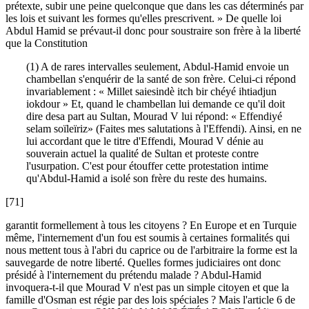
prétexte, subir une peine quelconque que dans les cas déterminés par
les lois et suivant les formes qu'elles prescrivent. » De quelle loi
Abdul Hamid se prévaut-il donc pour soustraire son frère à la liberté
que la Constitution
(1) A de rares intervalles seulement, Abdul-Hamid envoie un
chambellan s'enquérir de la santé de son frère. Celui-ci répond
invariablement : « Millet saiesindè itch bir chéyé ihtiadjun
iokdour » Et, quand le chambellan lui demande ce qu'il doit
dire desa part au Sultan, Mourad V lui répond: « Effendiyé
selam soïleïriz» (Faites mes salutations à l'Effendi). Ainsi, en ne
lui accordant que le titre d'Effendi, Mourad V dénie au
souverain actuel la qualité de Sultan et proteste contre
l'usurpation. C'est pour étouffer cette protestation intime
qu'Abdul-Hamid a isolé son frère du reste des humains.
[71]
garantit formellement à tous les citoyens ? En Europe et en Turquie
même, l'internement d'un fou est soumis à certaines formalités qui
nous mettent tous à l'abri du caprice ou de l'arbitraire la forme est la
sauvegarde de notre liberté. Quelles formes judiciaires ont donc
présidé à l'internement du prétendu malade ? Abdul-Hamid
invoquera-t-il que Mourad V n'est pas un simple citoyen et que la
famille d'Osman est régie par des lois spéciales ? Mais l'article 6 de