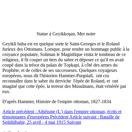
Statue à Geyikkoşan, Mer noire
Geyikli baba est en quelque sorte le Saint-Georges et le Roland
furieux des Ottomans. Lorsque, pour rendre un hommage public à la
croyance populaire, Soliman le Magnifique visita le tombeau de ce
religieux, il fit couper un tiers du sabre et déposer ce qu'il en avait
coupé dans la trésor du palais de Topkapi, à côté des armes du
Prophète, et de celles de ses successeurs. Quelques voyageurs
européens, nous dit l'historien Hammer-Purgstall, ont cru
reconnaître dans le sabre du derviche l'épée de Roland, et ont
imaginé que cette épée, la terreur des Musulmans, était vénérée par
eux.
D'après Hammer, Histoire de l'empire ottoman, 1827-1834
Article précédent : Athéisme (L') dans l'empire ottoman, écrits et
témoignages d'européens
Précédent
Article suivant : Bataille de
Seddülbahir, 25 avril - 4 mai 1915
Suivant