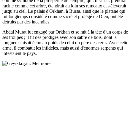
comme symbole de la prospérité de l'empire, qui, disait-il, prendrait
racine comme cet arbre, étendrait au loin ses rameaux et s'élèverait
jusqu'au ciel. Le palais d'Orkhan, à Bursa, ainsi que le platane qui
fut longtemps considéré comme sacré et protégé de Dieu, ont été
détruits par des incendies.
Abdal Murat fut engagé par Orkhan et se mit à la tête d'un corps de
ses troupes ; il fit des prodiges avec son sabre de bois, dont la
longueur faisait écho au poids de celui du père des cerfs. Avec cette
arme, il combattit les infidèles, mais aussi d'énormes serpents qui
infestaient le pays.