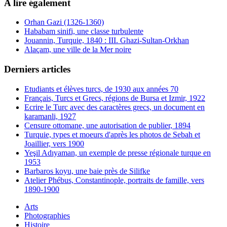
A lire également
Orhan Gazi (1326-1360)
Hababam sinifi, une classe turbulente
Jouannin, Turquie, 1840 : III. Ghazi-Sultan-Orkhan
Alaçam, une ville de la Mer noire
Derniers articles
Etudiants et élèves turcs, de 1930 aux années 70
Français, Turcs et Grecs, régions de Bursa et Izmir, 1922
Ecrire le Turc avec des caractères grecs, un document en
karamanli, 1927
Censure ottomane, une autorisation de publier, 1894
Turquie, types et moeurs d'après les photos de Sebah et
Joaillier, vers 1900
Yeşil Adıyaman, un exemple de presse régionale turque en
1953
Barbaros koyu, une baie près de Silifke
Atelier Phébus, Constantinople, portraits de famille, vers
1890-1900
Arts
Photographies
Histoire