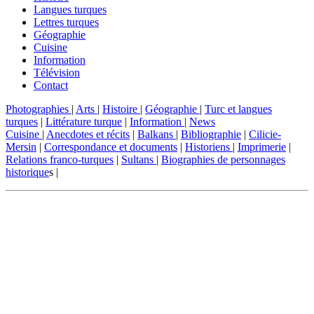
Langues turques
Lettres turques
Géographie
Cuisine
Information
Télévision
Contact
Photographies
|
Arts
|
Histoire
|
Géographie
|
Turc et langues
turques
|
Littérature turque
|
Information
|
News
Cuisine
|
Anecdotes et récits
|
Balkans
|
Bibliographie
|
Cilicie-
Mersin
|
Correspondance et documents
|
Historiens
|
Imprimerie
|
Relations franco-turques
|
Sultans
|
Biographies de personnages
historique
s |