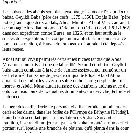
important.
Les babas et les abdals sont des personnages saints de l'Islam. Deux
babas, Geyikli Baba [père des cerfs, 1275-1350], Doğlu Baba [père
potier], ainsi que deux abdals, Abdal Murat et Abdal Musa, auraient
accompagné le sultan ottoman Orkhan [ ou Orhan Gazi, 1281-1362]
dans son expédition contre Bursa, en 1326, et on leur attribua le
succès de l'expédition. Le conquérant manifesta sa reconnaissance
par la construction, à Bursa, de tombeaux où auraient été déposés
leurs restes.
Abdal Murat vivait parmi les cerfs et les biches tandis que Abdal
Musa ne se nourrissait que de lait caillé. Selon la tradition, Geyikli
baba aurait combattu à la tête de l'armée assiégeante, monté sur un
cerf et armé d'un sabre de près de cinquante kilos ; Abdal Murat
aurait fait des miracles avec un sabre de bois long de plus de trois
mètres, et Abdal Musa aurait ramassé des charbons ardents avec du
coton, allusion aux deux qualités dominantes du derviche, la force et
la douceur.
Le père des cerfs, d'origine persane, vivait en ermite, au milieu des
cerfs et les daims, dans les forêts de l'Olympe de Bithynie [Uludağ],
d'où il ne descendait que sur l'invitation d'Orkhan. Suivant la
tradition, il se rendit un jour au palais du sultan monté sur un cerf et
portant sur l'épaule une branche de platane, qu'il planta dans la cour,