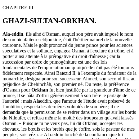
CHAPITRE III.
GHAZI-SULTAN-ORKHAN.
Ala-eddin
, fils aîné d'Osman, auquel son père avait imposé le nom
de son bienfaiteur seldjoukide, était l'héritier naturel de la nouvelle
couronne. Mais le goût prononcé du jeune prince pour les sciences
spéculatives et la solitude, engagea Osman à l'exclure du trône, et à
porter ainsi atteinte à la prérogative du droit d'aînesse ; car la
succession par ordre de primogéniture est une des lois
fondamentales de l'empire ottoman quoiqu'elle n'ait pas été toujours
fidèlement respectée. Ainsi Baïezid II, à l'exemple du fondateur de la
monarchie, désigna pour son successeur, Ahmed, son second fils, au
préjudice de Chehinchâh, son premier né. Du reste, la préférence
d'Osman pour
Orkhan
fut bien justifiée par la grandeur d'âme de ce
prince, Il se hâta d'offrir généreusement à son frère le partage de
l'autorité ; mais Alaeddin, que l'amour de l'étude avait préservé de
l'ambition, respecta les dernières volontés de son père ; il ne
demanda que la permission de se retirer dans un village sur les bords
du Niloufer, et refusa même la moitié des troupeaux qu'avait laissés
Osman. « Puisque tu ne veux pas, lui dit Orkhan, accepter tes
chevaux, les bœufs et les brebis que je t'offre, sois le pasteur de mes
peuples, sois vézir. » Ala-eddin touché de la confiance que lui