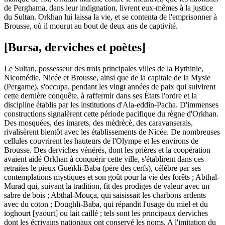
de Perghama, dans leur indignation, livrent eux-mêmes à la justice
du Sultan. Orkhan lui laissa la vie, et se contenta de l'emprisonner à
Brousse, où il mourut au bout de deux ans de captivité.
[Bursa, derviches et poètes]
Le Sultan, possesseur des trois principales villes de la Bythinie,
Nicomédie, Nicée et Brousse, ainsi que de la capitale de la Mysie
(Pergame), s'occupa, pendant les vingt années de paix qui suivirent
cette dernière conquête, à raffermir dans ses États l'ordre et la
discipline établis par les institutions d'Ala-eddin-Pacha. D'immenses
constructions signalèrent cette période pacifique du règne d'Orkhan.
Des mosquées, des imarets, des mèdrècè, des caravanserais,
rivalisèrent bientôt avec les établissements de Nicée. De nombreuses
cellules couvrirent les hauteurs de l'Olympe et les environs de
Brousse. Des derviches vénérés, dont les prières et la coopération
avaient aidé Orkhan à conquérir cette ville, s'établirent dans ces
retraites le pieux Gueïkli-Baba (père des cerfs), célèbre par ses
contemplations mystiques et son goût pour la vie des forêts ; Abthal-
Murad qui, suivant la tradition, fit des prodiges de valeur avec un
sabre de bois ; Abthal-Mouça, qui saisissait les charbons ardents
avec du coton ; Doughli-Baba, qui répandit l'usage du miel et du
ïoghourt [yaourt] ou lait caillé ; tels sont les principaux derviches
dont les écrivains nationaux ont conservé les noms. A l'imitation du