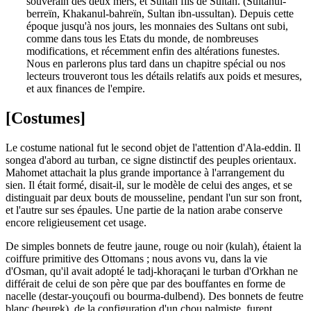
souverain des deux mers, et Sultan fils de Sultan. (Sultanul-
berreïn, Khakanul-bahreïn, Sultan ibn-ussultan). Depuis cette
époque jusqu'à nos jours, les monnaies des Sultans ont subi,
comme dans tous les Etats du monde, de nombreuses
modifications, et récemment enfin des altérations funestes.
Nous en parlerons plus tard dans un chapitre spécial ou nos
lecteurs trouveront tous les détails relatifs aux poids et mesures,
et aux finances de l'empire.
[Costumes]
Le costume national fut le second objet de l'attention d'Ala-eddin. Il
songea d'abord au turban, ce signe distinctif des peuples orientaux.
Mahomet attachait la plus grande importance à l'arrangement du
sien. Il était formé, disait-il, sur le modèle de celui des anges, et se
distinguait par deux bouts de mousseline, pendant l'un sur son front,
et l'autre sur ses épaules. Une partie de la nation arabe conserve
encore religieusement cet usage.
De simples bonnets de feutre jaune, rouge ou noir (kulah), étaient la
coiffure primitive des Ottomans ; nous avons vu, dans la vie
d'Osman, qu'il avait adopté le tadj-khoraçani le turban d'Orkhan ne
différait de celui de son père que par des bouffantes en forme de
nacelle (destar-youçoufi ou bourma-dulbend). Des bonnets de feutre
blanc (beurek), de la configuration d'un chou palmiste, furent