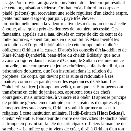
usage. Pour obvier au grave inconvénient de la lenteur qui résultait
de cette organisation vicieuse, Orkhan créa d'abord un corps de
piadè (piétons) qui recevaient une solde régulière d'un aktché (aspre,
petite monnaie d'argent) par jour, paye très-élevée,
proportionnellement à la valeur relative des métaux précieux à cette
époque, ainsi qu'au prix des denrées de première nécessité. Ces
fantassins, appelés aussi ïaïa, divisés en corps de dix de cent et de
mille hommes, étaient toujours en disponibilité. Mais bientôt les
prétentions et l'orgueil intolérables de cette troupe indisciplinée
obligèrent Orkhan à la casser. D'après les conseils d'Ala-eddin et de
Kara-Khatji-Djendèrèli, beau-frère du cheikh Ëdèbaly, que nous
avons vu figurer dans l'histoire d'Osman, le Sultan créa une milice
nouvelle, toute composée de jeunes chrétiens, enfants de tribut, ou
prisonniers de guerre, que l'on instruisait dans la religion du
prophète. Ce corps, qui devint par la suite si redoutable à ses
maîtres, commença par dépasser les espérances d'Orkhan. Les
ïénitchèri [yeniçeri] (troupe nouvelle), nom que les Européens ont
transformé en celui de janissaires, apprirent, sous des chefs
courageux, mais inflexibles, à vaincre et à obéir. D'après le principe
de politique généralement adopté par les créateurs d'empires et par
leurs premiers successeurs, Orkhan voulut imprimer un sceau
religieux à cette institution militaire. Hadji-Bektach [
Hacı Bektaş
],
cheikh vénérable, fondateur de l'ordre des derviches Bektachis bénit
la troupe en posant sur la tête des principaux officiers la manche de
sa robe : « La milice que tu viens de créer, dit-il à Orkhan d'un ton