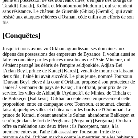
peine en possession de ses nouveaux titres, s'empare des bourgs de
Tarakli [Taraklı], Koïnik et Moudournou[Mudurnu], qui se rendent
sans résistance. Le château de Guemlik (Ghios) [Gemlik], qui avait
résisté aux attaques réitérées d'Osman, cède enfin aux efforts de son
fils.
[Conquêtes]
Jusqu'ici nous avons vu Orkhan agrandissant ses domaines aux
dépens des possessions des empereurs de Byzance. Il voulut aussi se
faire reconnaître par les princes musulmans de l'Asie Mineure, qui
s'étaient partagé les débris de l'empire seldjoukide. Adjlan-Bei
[Aclan Bey], prince de Karaçi [Karesi], venait de mourir en laissant
deux fils ; l’aîné lui avait succédé. Le plus jeune, nommé Toursoun
[Dursun Bey], élevé à la cour d'Orkhan, propose à son protecteur de
l'aider à s'emparer du pays de Karaçi, lui offrant, pour prix de ce
service, les villes de Aidindjik [Aydıncık], de Minias, de Tirhala et
de Balikeçer [Balıkesir]. Orkhan accepte avec empressement cette
proposition, entre en campagne avec Toursoun, et soumet, chemin
faisant, quelques villes et châteaux sur les bords de l'Ouloubad. Le
prince de Karaci, n'osant attendre le Sultan, abandonne Balikeçer, et
se réfugie dans le fort de Perghama (Pergame) [Bergama]. Orkhan
offre sa médiation aux deux frères : ils l'acceptent, mais, à la
première entrevue, l'aîné fait assassiner Toursoun. Irrité de ce
manque de foi, Orkhan marche contre le meurtrier, que les habitants