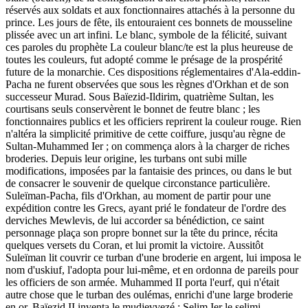
réservés aux soldats et aux fonctionnaires attachés à la personne du
prince. Les jours de fête, ils entouraient ces bonnets de mousseline
plissée avec un art infini. Le blanc, symbole de la félicité, suivant
ces paroles du prophète La couleur blanc/te est la plus heureuse de
toutes les couleurs, fut adopté comme le présage de la prospérité
future de la monarchie. Ces dispositions réglementaires d'Ala-eddin-
Pacha ne furent observées que sous les règnes d'Orkhan et de son
successeur Murad. Sous Baïezid-Ildirim, quatrième Sultan, les
courtisans seuls conservèrent le bonnet de feutre blanc ; les
fonctionnaires publics et les officiers reprirent la couleur rouge. Rien
n'altéra la simplicité primitive de cette coiffure, jusqu'au règne de
Sultan-Muhammed Ier ; on commença alors à la charger de riches
broderies. Depuis leur origine, les turbans ont subi mille
modifications, imposées par la fantaisie des princes, ou dans le but
de consacrer le souvenir de quelque circonstance particulière.
Suleïman-Pacha, fils d'Orkhan, au moment de partir pour une
expédition contre les Grecs, ayant prié le fondateur de l'ordre des
derviches Mewlevis, de lui accorder sa bénédiction, ce saint
personnage plaça son propre bonnet sur la tête du prince, récita
quelques versets du Coran, et lui promit la victoire. Aussitôt
Suleïman lit couvrir ce turban d'une broderie en argent, lui imposa le
nom d'uskiuf, l'adopta pour lui-même, et en ordonna de pareils pour
les officiers de son armée. Muhammed II porta l'eurf, qui n'était
autre chose que le turban des oulémas, enrichi d'une large broderie
en or. Baïezid II inventa le mudjevvezé ; Selim Ier le selimi.