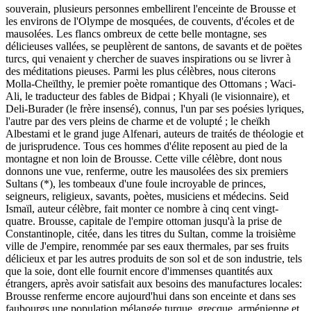
souverain, plusieurs personnes embellirent l'enceinte de Brousse et
les environs de l'Olympe de mosquées, de couvents, d'écoles et de
mausolées. Les flancs ombreux de cette belle montagne, ses
délicieuses vallées, se peuplèrent de santons, de savants et de poëtes
turcs, qui venaient y chercher de suaves inspirations ou se livrer à
des méditations pieuses. Parmi les plus célèbres, nous citerons
Molla-Cheïlthy, le premier poète romantique des Ottomans ; Waci-
Ali, le traducteur des fables de Bidpai ; Khyali (le visionnaire), et
Deli-Burader (le frère insensé), connus, l'un par ses poésies lyriques,
l'autre par des vers pleins de charme et de volupté ; le cheïkh
Albestami et le grand juge Alfenari, auteurs de traités de théologie et
de jurisprudence. Tous ces hommes d'élite reposent au pied de la
montagne et non loin de Brousse. Cette ville célèbre, dont nous
donnons une vue, renferme, outre les mausolées des six premiers
Sultans (*), les tombeaux d'une foule incroyable de princes,
seigneurs, religieux, savants, poètes, musiciens et médecins. Seid
Ismaïl, auteur célèbre, fait monter ce nombre à cinq cent vingt-
quatre. Brousse, capitale de l'empire ottoman jusqu'à la prise de
Constantinople, citée, dans les titres du Sultan, comme la troisième
ville de J'empire, renommée par ses eaux thermales, par ses fruits
délicieux et par les autres produits de son sol et de son industrie, tels
que la soie, dont elle fournit encore d'immenses quantités aux
étrangers, après avoir satisfait aux besoins des manufactures locales:
Brousse renferme encore aujourd'hui dans son enceinte et dans ses
faubourgs une population mélangée turque, grecque, arménienne et