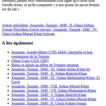
orientaux parlent avec enthousiasme d'un signe qu'il avait sous
l'oreille droite, et qu'ils comparent « à une graine de pavot flottant
sur du lait ».
Article précédent : Jouannin, Turquie, 1840 : II. Ghazi-Sultan-
Osman
Précédent
Article suivant : Jouannin, Turquie, 1840 : IV.
Ghazi-Sultan-Murad-Khan
Suivant
A lire également
Jouannin, Joseph-Marie (1785-1844), interprète et bon
connaisseur de la Turquie
Orhan Gazi (1326-1360)
Babas et abdals au début de l'empire ottoman
Jouannin, Turquie, 1840 : XI. Sultan-Selim-Khan Ier
Jouannin, Turquie, 1840 : X. Sultan-Baiezid-Khan
Jouannin, Turquie, 1840 : IX. Sultan-Muhammed-Khan, El
Fatyh
Jouannin, Turquie, 1840 : VIII. Sultan-Murad-Khan
Jouannin, Turquie, 1840 : VII. Sultan-Muhammed-Khan
Jouannin, Turquie, 1840 : V. Sultan-Baiezid-Khan
Jouannin, Turquie, 1840 : IV. Ghazi-Sultan-Murad-Khan
Jouannin, Turquie, 1840 : II. Ghazi-Sultan-Osman