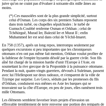
juive qu'on ne craint pas d'évaluer à soixante-dix mille âmes au
moins.
(*) Ces mausolées sont de la plus grande simplicité, surtout
celui d'Osman. Les corps des six premiers Sultans reposent
dans trois turbè, ou chapelles sépulchrales : le turbè de
Gumuch-Coubbè renferme Osman et Orkhan ; celui de
Tchèkirguè, Murad Ier, Baïezid Ier et Murat II ; enfin
Muhammed Ier est seul dans celui de Yèchil-Imaret.
En 758 (1357), après un long repos, interrompu seulement par
quelques excursions si peu importantes que les chroniqueurs
ottomans n'en ont pas même fait mention, Orkhan voulut profiter de
la faiblesse de l'empire byzantin désolé par la guerre civile. Son fils
aîné fut chargé de la mission hardie d'unir l'Europe à l'Asie, en
soumettant la rive grecque de la Propontide à la puissance ottomane.
Pendant la nuit, quatre-vingts guerriers, dévoués à Suleïman, passent
avec lui l'Hellespont sur deux radeaux, et s'emparent de la ville de
Tzympe par surprise. Les Grecs, séduits par les promesses du fils
d'Orkhan, conduisent eux-mêmes en Asie les barques qui se
trouvaient sur la côte d'Europe, en peu de jours, elles ramènent trois
mille Ottomans.
Les éléments semblent favoriser leurs projets d'invasion un
effroyable tremblement de terre renverse une portion des remparts de