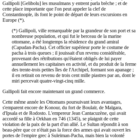
Gallipoli [Gelibolu] les musulmans y entrent parla brèche ; et de
cette place importante que l'on peut appeler la clef de
Constantinople, ils font le point de départ de leurs excursions en
Europe (*).
(*) Gallipoli, ville remarquable par la grandeur de son port et sa
nombreuse population, et qui fut le berceau de la marine
ottomane, a été longtemps la résidence du grand amiral
(Capudan-Pacha). Cet officier supérieur porte le costume de
pacha à trois queues ; il jouissait d'un revenu considérable,
provenant des rétributions qu'étaient obligés de lui payer
annuellement les capitaines en activité, et du produit de la ferme
des trente-trois petites îles de l'Archipel, formant son apanage ;
il en retirait on revenu de trois cent mille piastres par an, dont le
miri percevait quatre-vingt-cinq mille.
Gallipoli fait encore maintenant un grand commerce.
Cette même année les Ottomans poursuivant leurs avantages,
s'emparent encore de Konour, du fort de Boulaïr, de Malgara,
d'Ipsala et de Rodosto. L'empereur Jean Cantacuzène, qui avait
accordé sa fille à Orkhan en 746 (1345), se plaignit de cette
violation de la paix de la part d'un allié. Le Sultan répondit à son
beau-père que ce n'était pas la force des armes qui avait ouvert les
portes de l'empire grec à Suleïman-Pacha, mais bien la volonté