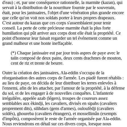
d'eau) ; et, par une conséquence rationnelle, la marmite (kazan), qui
servait à la distribution de la nourriture fournie par le souverain,
était, pour les janissaires, l'objet d'une vénération plus grande encore
que celle qu'on voit nos soldats porter à leurs propres drapeaux.
C'est autour du kazan que ces corps s'assemblaient pour tenir
conseil. La perte de cette précieuse marmite était la plus forte
humiliation qui pût arriver aux corps dont elle était la propriété. Ce
point d'honneur leur faisait regarder un tel événement comme un
grand malheur et une honte ineffaçable.
(*) Chaque janissaire eut par jour trois aspres de paye avec le
taiïn composé de deux pains, deux cents drachmes de mouton,
cent de riz et trente de beurre.
Outre la création des janissaires, Ala-eddin s'occupa de la
réorganisation des autres corps de l'armée. Les piadè furent rétablis :
au lieu de paye, on décida de leur distribuer les terres enlevées à
l'ennemi, afin de les attacher, par l'amour de la propriété, à la défense
du sol, et de les engager à de nouvelles conquêtes. L'infanterie
irrégulière, appelée azab (légers), troupes de coureurs assez
semblables aux èkindji, les cavaliers, divisés en sipahs (cavaliers
proprement dits), silihdars (gens d'armes), ouloufèdji (cavaliers
soldés), ghoureba (cavaliers étrangers), et mossellimân (exempts
d'impôts), composèrent le reste de l'armée organisée par Ala-eddin.
Nous reviendrons en détail sur ces divers corps, lorsque nous