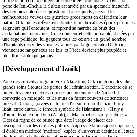
forme le nombreux cortège de son entrée triomphale. Arrivé à la
porte de Ïeni-Chèhir, le Sultan est arrêté par un spectacle inattendu
des femmes éplorées se prosternent à ses pieds ; ce sont les
malheureuses veuves des guerriers grecs morts en défendant leur
patrie. Orkhan les relève avec bonté, leur choisit des époux parmi les
seigneurs qui l'entourent, et reprend sa marche au bruit des
acclamations populaires. Cette douceur et cette humanité, dictées par
une sage politique, lui gagnent tous les cœurs ; un grand nombre
d'habitants des villes voisines, attirés par la générosité d'Orkhan,
viennent se ranger sous ses lois, et Nicée devient plus peuplée et
plus florissante que jamais.
[Développement d’Iznik]
Aidé des conseils du grand vézir Ala-eddin, Orkhan donna les plus
grands soins à toutes les parties de l'administration. L'enceinte où se
tinrent les deux célèbres conciles oecuméniques de Nicée fut
convertie en mosquée, et les murs en furent couverts de sentences
tirées du Coran, gravées en lettres d'or sur un fond d'azur. On y
lisait, entre autres, le fameux symbole de l'islamisme : « Il n'y a
d'autre divinité que Dieu (Allah), et Mahomet est son prophète. »
C'est du règne de ce prince que date l'usage de placer des
inscriptions sur les édifices publics. Auprès de la mosquée impériale,
il établit un mèdrècè [medrese], espèce d'université destinée à l'étude
du droit et de la théologie, et réservée pour les seuls oulémas