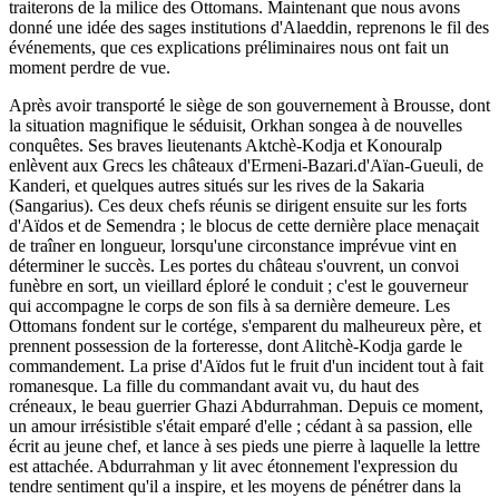
traiterons de la milice des Ottomans. Maintenant que nous avons
donné une idée des sages institutions d'Alaeddin, reprenons le fil des
événements, que ces explications préliminaires nous ont fait un
moment perdre de vue.
Après avoir transporté le siège de son gouvernement à Brousse, dont
la situation magnifique le séduisit, Orkhan songea à de nouvelles
conquêtes. Ses braves lieutenants Aktchè-Kodja et Konouralp
enlèvent aux Grecs les châteaux d'Ermeni-Bazari.d'Aïan-Gueuli, de
Kanderi, et quelques autres situés sur les rives de la Sakaria
(Sangarius). Ces deux chefs réunis se dirigent ensuite sur les forts
d'Aïdos et de Semendra ; le blocus de cette dernière place menaçait
de traîner en longueur, lorsqu'une circonstance imprévue vint en
déterminer le succès. Les portes du château s'ouvrent, un convoi
funèbre en sort, un vieillard éploré le conduit ; c'est le gouverneur
qui accompagne le corps de son fils à sa dernière demeure. Les
Ottomans fondent sur le cortége, s'emparent du malheureux père, et
prennent possession de la forteresse, dont Alitchè-Kodja garde le
commandement. La prise d'Aïdos fut le fruit d'un incident tout à fait
romanesque. La fille du commandant avait vu, du haut des
créneaux, le beau guerrier Ghazi Abdurrahman. Depuis ce moment,
un amour irrésistible s'était emparé d'elle ; cédant à sa passion, elle
écrit au jeune chef, et lance à ses pieds une pierre à laquelle la lettre
est attachée. Abdurrahman y lit avec étonnement l'expression du
tendre sentiment qu'il a inspire, et les moyens de pénétrer dans la