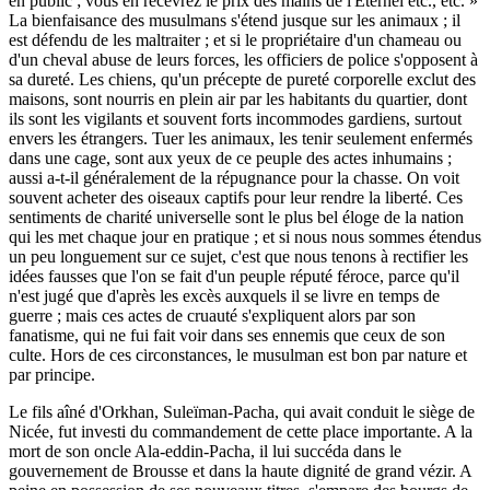
en public ; vous en recevrez le prix des mains de l'Éternel etc., etc. »
La bienfaisance des musulmans s'étend jusque sur les animaux ; il
est défendu de les maltraiter ; et si le propriétaire d'un chameau ou
d'un cheval abuse de leurs forces, les officiers de police s'opposent à
sa dureté. Les chiens, qu'un précepte de pureté corporelle exclut des
maisons, sont nourris en plein air par les habitants du quartier, dont
ils sont les vigilants et souvent forts incommodes gardiens, surtout
envers les étrangers. Tuer les animaux, les tenir seulement enfermés
dans une cage, sont aux yeux de ce peuple des actes inhumains ;
aussi a-t-il généralement de la répugnance pour la chasse. On voit
souvent acheter des oiseaux captifs pour leur rendre la liberté. Ces
sentiments de charité universelle sont le plus bel éloge de la nation
qui les met chaque jour en pratique ; et si nous nous sommes étendus
un peu longuement sur ce sujet, c'est que nous tenons à rectifier les
idées fausses que l'on se fait d'un peuple réputé féroce, parce qu'il
n'est jugé que d'après les excès auxquels il se livre en temps de
guerre ; mais ces actes de cruauté s'expliquent alors par son
fanatisme, qui ne fui fait voir dans ses ennemis que ceux de son
culte. Hors de ces circonstances, le musulman est bon par nature et
par principe.
Le fils aîné d'Orkhan, Suleïman-Pacha, qui avait conduit le siège de
Nicée, fut investi du commandement de cette place importante. A la
mort de son oncle Ala-eddin-Pacha, il lui succéda dans le
gouvernement de Brousse et dans la haute dignité de grand vézir. A