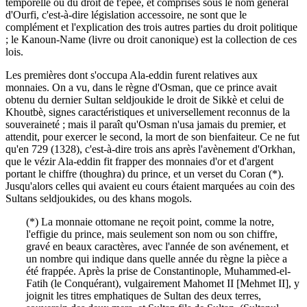
temporelle ou du droit de t'épée, et comprises sous le nom général
d'Ourfi, c'est-à-dire législation accessoire, ne sont que le
complément et l'explication des trois autres parties du droit politique
; le Kanoun-Name (livre ou droit canonique) est la collection de ces
lois.
Les premières dont s'occupa Ala-eddin furent relatives aux
monnaies. On a vu, dans le règne d'Osman, que ce prince avait
obtenu du dernier Sultan seldjoukide le droit de Sikkè et celui de
Khoutbè, signes caractéristiques et universellement reconnus de la
souveraineté ; mais il paraît qu'Osman n'usa jamais du premier, et
attendit, pour exercer le second, la mort de son bienfaiteur. Ce ne fut
qu'en 729 (1328), c'est-à-dire trois ans après l'avènement d'Orkhan,
que le vézir Ala-eddin fit frapper des monnaies d'or et d'argent
portant le chiffre (thoughra) du prince, et un verset du Coran (*).
Jusqu'alors celles qui avaient eu cours étaient marquées au coin des
Sultans seldjoukides, ou des khans mogols.
(*) La monnaie ottomane ne reçoit point, comme la notre,
l'effigie du prince, mais seulement son nom ou son chiffre,
gravé en beaux caractères, avec l'année de son avénement, et
un nombre qui indique dans quelle année du règne la pièce a
été frappée. Après la prise de Constantinople, Muhammed-el-
Fatih (le Conquérant), vulgairement Mahomet II [Mehmet II], y
joignit les titres emphatiques de Sultan des deux terres,