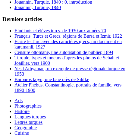
Jouannin, Turquie, 1840 : 0. introduction
Jouannin, Turquie, 1840
Derniers articles
Etudiants et élèves turcs, de 1930 aux années 70
Français, Turcs et Grecs, régions de Bursa et Izmir, 1922
Ecrire le Turc avec des caractères grecs, un document en
karamanli, 1927
Censure ottomane, une autorisation de publier, 1894
Turquie, types et moeurs d'après les photos de Sebah et
Joaillier, vers 1900
Yeşil Adıyaman, un exemple de presse régionale turque en
1953
Barbaros koyu, une baie près de Silifke
Atelier Phébus, Constantinople, portraits de famille, vers
1890-1900
Arts
Photographies
Histoire
Langues turques
Lettres turques
Géographie
Cuisine