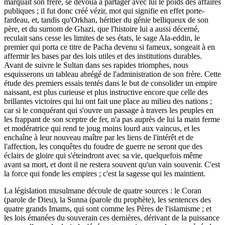
marquait son frère, se dévoua à partager avec lui le poids des affaires
publiques ; il fut donc créé vézir, mot qui signifie en effet porte-
fardeau, et, tandis qu'Orkhan, héritier du génie belliqueux de son
père, et du surnom de Ghazi, que l'histoire lui a aussi décerné,
reculait sans cesse les limites de ses états, le sage Ala-eddin, le
premier qui porta ce titre de Pacha devenu si fameux, songeait à en
affermir les bases par des lois utiles et des institutions durables.
Avant de suivre le Sultan dans ses rapides triomphes, nous
esquisserons un tableau abrégé de l'administration de son frère. Cette
étude des premiers essais tentés dans le but de consolider un empire
naissant, est plus curieuse et plus instructive encore que celle des
brillantes victoires qui lui ont fait une place au milieu des nations ;
car si le conquérant qui s'ouvre un passage à travers les peuples en
les frappant de son sceptre de fer, n'a pas auprès de lui la main ferme
et modératrice qui rend te joug moins lourd aux vaincus, et les
enchaîne à leur nouveau maître par les liens de l'intérêt et de
l'affection, les conquêtes du foudre de guerre ne seront que des
éclairs de gloire qui s'éteindront avec sa vie, quelquefois même
avant sa mort, et dont il ne restera souvent qu'un vain souvenir. C'est
la force qui fonde les empires ; c'est la sagesse qui les maintient.
La législation musulmane découle de quatre sources : le Coran
(parole de Dieu), la Sunna (parole du prophète), les sentences des
quatre grands Imams, qui sont comme les Pères de l'islamisme ; et
les lois émanées du souverain ces dernières, dérivant de la puissance