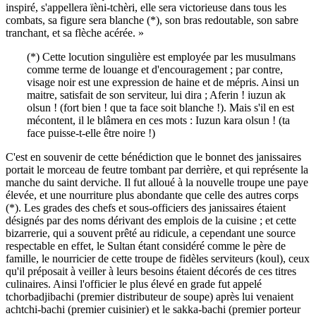
inspiré, s'appellera ïèni-tchèri, elle sera victorieuse dans tous les
combats, sa figure sera blanche (*), son bras redoutable, son sabre
tranchant, et sa flèche acérée. »
(*) Cette locution singulière est employée par les musulmans
comme terme de louange et d'encouragement ; par contre,
visage noir est une expression de haine et de mépris. Ainsi un
maitre, satisfait de son serviteur, lui dira ; Aferin ! iuzun ak
olsun ! (fort bien ! que ta face soit blanche !). Mais s'il en est
mécontent, il le blâmera en ces mots : Iuzun kara olsun ! (ta
face puisse-t-elle être noire !)
C'est en souvenir de cette bénédiction que le bonnet des janissaires
portait le morceau de feutre tombant par derrière, et qui représente la
manche du saint derviche. Il fut alloué à la nouvelle troupe une paye
élevée, et une nourriture plus abondante que celle des autres corps
(*). Les grades des chefs et sous-officiers des janissaires étaient
désignés par des noms dérivant des emplois de la cuisine ; et cette
bizarrerie, qui a souvent prêté au ridicule, a cependant une source
respectable en effet, le Sultan étant considéré comme le père de
famille, le nourricier de cette troupe de fidèles serviteurs (koul), ceux
qu'il préposait à veiller à leurs besoins étaient décorés de ces titres
culinaires. Ainsi l'officier le plus élevé en grade fut appelé
tchorbadjibachi (premier distributeur de soupe) après lui venaient
achtchi-bachi (premier cuisinier) et le sakka-bachi (premier porteur