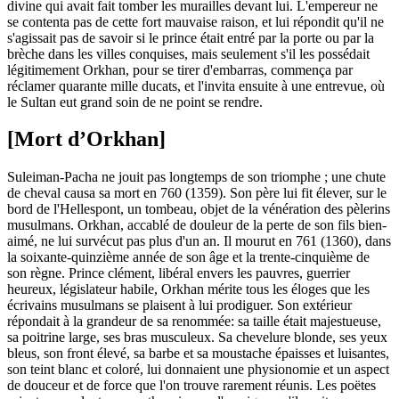
divine qui avait fait tomber les murailles devant lui. L'empereur ne
se contenta pas de cette fort mauvaise raison, et lui répondit qu'il ne
s'agissait pas de savoir si le prince était entré par la porte ou par la
brèche dans les villes conquises, mais seulement s'il les possédait
légitimement Orkhan, pour se tirer d'embarras, commença par
réclamer quarante mille ducats, et l'invita ensuite à une entrevue, où
le Sultan eut grand soin de ne point se rendre.
[Mort d’Orkhan]
Suleiman-Pacha ne jouit pas longtemps de son triomphe ; une chute
de cheval causa sa mort en 760 (1359). Son père lui fit élever, sur le
bord de l'Hellespont, un tombeau, objet de la vénération des pèlerins
musulmans. Orkhan, accablé de douleur de la perte de son fils bien-
aimé, ne lui survécut pas plus d'un an. Il mourut en 761 (1360), dans
la soixante-quinzième année de son âge et la trente-cinquième de
son règne. Prince clément, libéral envers les pauvres, guerrier
heureux, législateur habile, Orkhan mérite tous les éloges que les
écrivains musulmans se plaisent à lui prodiguer. Son extérieur
répondait à la grandeur de sa renommée: sa taille était majestueuse,
sa poitrine large, ses bras musculeux. Sa chevelure blonde, ses yeux
bleus, son front élevé, sa barbe et sa moustache épaisses et luisantes,
son teint blanc et coloré, lui donnaient une physionomie et un aspect
de douceur et de force que l'on trouve rarement réunis. Les poëtes