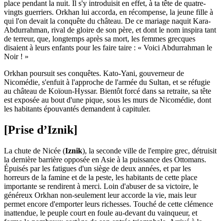
place pendant la nuit. Il s'y introduisit en effet, à ta tête de quatre-
vingts guerriers. Orkhan lui accorda, en récompense, la jeune fille à
qui l'on devait la conquête du château. De ce mariage naquit Kara-
Abdurrahman, rival de gloire de son père, et dont le nom inspira tant
de terreur, que, longtemps après sa mort, les femmes grecques
disaient à leurs enfants pour les faire taire : « Voici Abdurrahman le
Noir ! »
Orkhan poursuit ses conquêtes. Kato-Yani, gouverneur de
Nicomédie, s'enfuit à l'approche de l'armée du Sultan, et se réfugie
au château de Koïoun-Hyssar. Bientôt forcé dans sa retraite, sa tête
est exposée au bout d'une pique, sous les murs de Nicomédie, dont
les habitants épouvantés demandent à capituler.
[Prise d’Iznik]
La chute de Nicée (
Iznik
), la seconde ville de l'empire grec, détruisit
la dernière barrière opposée en Asie à la puissance des Ottomans.
Épuisés par les fatigues d'un siège de deux années, et par les
horreurs de la famine et de la peste, les habitants de cette place
importante se rendirent à merci. Loin d'abuser de sa victoire, le
généreux Orkhan non-seulement leur accorde la vie, mais leur
permet encore d'emporter leurs richesses. Touché de cette clémence
inattendue, le peuple court en foule au-devant du vainqueur, et