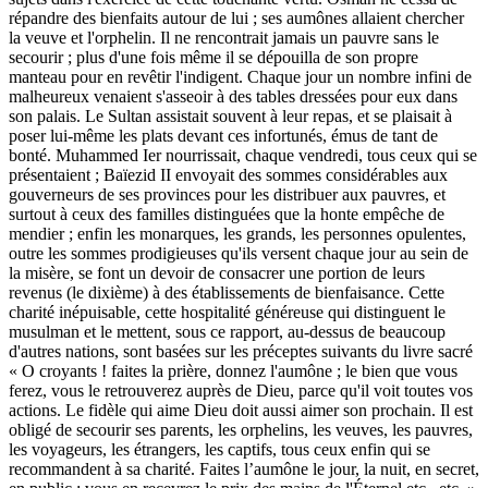
répandre des bienfaits autour de lui ; ses aumônes allaient chercher
la veuve et l'orphelin. Il ne rencontrait jamais un pauvre sans le
secourir ; plus d'une fois même il se dépouilla de son propre
manteau pour en revêtir l'indigent. Chaque jour un nombre infini de
malheureux venaient s'asseoir à des tables dressées pour eux dans
son palais. Le Sultan assistait souvent à leur repas, et se plaisait à
poser lui-même les plats devant ces infortunés, émus de tant de
bonté. Muhammed Ier nourrissait, chaque vendredi, tous ceux qui se
présentaient ; Baïezid II envoyait des sommes considérables aux
gouverneurs de ses provinces pour les distribuer aux pauvres, et
surtout à ceux des familles distinguées que la honte empêche de
mendier ; enfin les monarques, les grands, les personnes opulentes,
outre les sommes prodigieuses qu'ils versent chaque jour au sein de
la misère, se font un devoir de consacrer une portion de leurs
revenus (le dixième) à des établissements de bienfaisance. Cette
charité inépuisable, cette hospitalité généreuse qui distinguent le
musulman et le mettent, sous ce rapport, au-dessus de beaucoup
d'autres nations, sont basées sur les préceptes suivants du livre sacré
« O croyants ! faites la prière, donnez l'aumône ; le bien que vous
ferez, vous le retrouverez auprès de Dieu, parce qu'il voit toutes vos
actions. Le fidèle qui aime Dieu doit aussi aimer son prochain. Il est
obligé de secourir ses parents, les orphelins, les veuves, les pauvres,
les voyageurs, les étrangers, les captifs, tous ceux enfin qui se
recommandent à sa charité. Faites l’aumône le jour, la nuit, en secret,