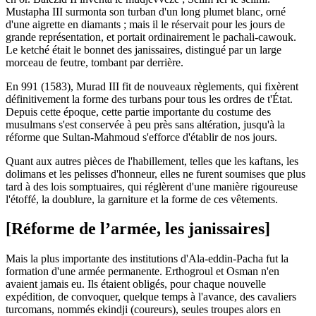
Mustapha III surmonta son turban d'un long plumet blanc, orné
d'une aigrette en diamants ; mais il le réservait pour les jours de
grande représentation, et portait ordinairement le pachali-cawouk.
Le ketché était le bonnet des janissaires, distingué par un large
morceau de feutre, tombant par derrière.
En 991 (1583), Murad III fit de nouveaux règlements, qui fixèrent
définitivement la forme des turbans pour tous les ordres de t'État.
Depuis cette époque, cette partie importante du costume des
musulmans s'est conservée à peu près sans altération, jusqu'à la
réforme que Sultan-Mahmoud s'efforce d'établir de nos jours.
Quant aux autres pièces de l'habillement, telles que les kaftans, les
dolimans et les pelisses d'honneur, elles ne furent soumises que plus
tard à des lois somptuaires, qui réglèrent d'une manière rigoureuse
l'étoffé, la doublure, la garniture et la forme de ces vêtements.
[Réforme de l’armée, les janissaires]
Mais la plus importante des institutions d'Ala-eddin-Pacha fut la
formation d'une armée permanente. Erthogroul et Osman n'en
avaient jamais eu. Ils étaient obligés, pour chaque nouvelle
expédition, de convoquer, quelque temps à l'avance, des cavaliers
turcomans, nommés ekindji (coureurs), seules troupes alors en