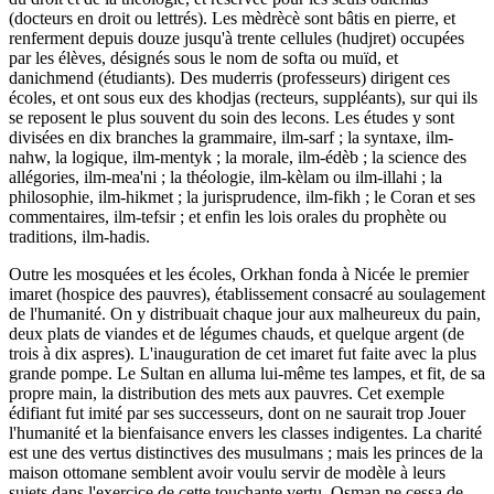
(docteurs en droit ou lettrés). Les mèdrècè sont bâtis en pierre, et
renferment depuis douze jusqu'à trente cellules (hudjret) occupées
par les élèves, désignés sous le nom de softa ou muïd, et
danichmend (étudiants). Des muderris (professeurs) dirigent ces
écoles, et ont sous eux des khodjas (recteurs, suppléants), sur qui ils
se reposent le plus souvent du soin des lecons. Les études y sont
divisées en dix branches la grammaire, ilm-sarf ; la syntaxe, ilm-
nahw, la logique, ilm-mentyk ; la morale, ilm-édèb ; la science des
allégories, ilm-mea'ni ; la théologie, ilm-kèlam ou ilm-illahi ; la
philosophie, ilm-hikmet ; la jurisprudence, ilm-fikh ; le Coran et ses
commentaires, ilm-tefsir ; et enfin les lois orales du prophète ou
traditions, ilm-hadis.
Outre les mosquées et les écoles, Orkhan fonda à Nicée le premier
imaret (hospice des pauvres), établissement consacré au soulagement
de l'humanité. On y distribuait chaque jour aux malheureux du pain,
deux plats de viandes et de légumes chauds, et quelque argent (de
trois à dix aspres). L'inauguration de cet imaret fut faite avec la plus
grande pompe. Le Sultan en alluma lui-même tes lampes, et fit, de sa
propre main, la distribution des mets aux pauvres. Cet exemple
édifiant fut imité par ses successeurs, dont on ne saurait trop Jouer
l'humanité et la bienfaisance envers les classes indigentes. La charité
est une des vertus distinctives des musulmans ; mais les princes de la
maison ottomane semblent avoir voulu servir de modèle à leurs
sujets dans l'exercice de cette touchante vertu. Osman ne cessa de