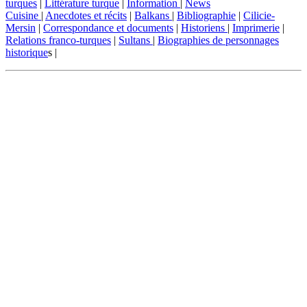
turques
|
Littérature turque
|
Information
|
News
Cuisine
|
Anecdotes et récits
|
Balkans
|
Bibliographie
|
Cilicie-
Mersin
|
Correspondance et documents
|
Historiens
|
Imprimerie
|
Relations franco-turques
|
Sultans
|
Biographies de personnages
historique
s |