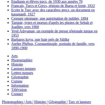
Etudiants et élèves turcs, de 1930 aux années 70
Français, Turcs et Grecs, régions de Bursa et Izmir, 1922
Ecrire le Turc avec des caractères grecs, un document en
karamanli, 1927
Censure ottomane, une autorisation de publier, 1894
Turquie, types et moeurs d'après les photos de Sebah et
Joaillier, vers 1900
Yeşil Adıyaman, un exemple de presse régionale turque en
1953
Barbaros koyu, une baie près de Silifke
Atelier Phébus, Constantinople, portraits de famille, vers
1890-1900
Arts
Photographies
Histoire
Langues turques
Lettres turques
Géographie
Cuisine
Information
Télévision
Contact
Photographies
|
Arts
|
Histoire
|
Géographie
|
Turc et langues