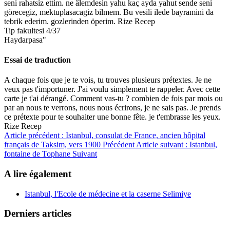
seni rahatsiz ettim. ne âlemdesin yahu kaç ayda yahut sende seni
görecegiz, mektuplasacagiz bilmem. Bu vesili ilede bayramini da
tebrik ederim. gozlerinden öperim. Rize Recep
Tip fakultesi 4/37
Haydarpasa"
Essai de traduction
A chaque fois que je te vois, tu trouves plusieurs prétextes. Je ne
veux pas t'importuner. J'ai voulu simplement te rappeler. Avec cette
carte je t'ai dérangé. Comment vas-tu ? combien de fois par mois ou
par an nous te verrons, nous nous écrirons, je ne sais pas. Je prends
ce prétexte pour te souhaiter une bonne fête. je t'embrasse les yeux.
Rize Recep
Article précédent : Istanbul, consulat de France, ancien hôpital
français de Taksim, vers 1900
Précédent
Article suivant : Istanbul,
fontaine de Tophane
Suivant
A lire également
Istanbul, l'Ecole de médecine et la caserne Selimiye
Derniers articles