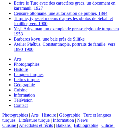
Ecrire le Turc avec des caractères grecs, un document en
karamanli, 1927
Censure ottomane, une autorisation de publier, 1894
Turquie, types et moeurs d'après les photos de Sebah et
Joaillier, vers 1900
Yeşil Adıyaman, un exemple de presse régionale turque en
1953
Barbaros koyu, une baie près de Silifke
Atelier Phébus, Constantinople, portraits de famille, vers
1890-1900
Arts
Photographies
Histoire
Langues turques
Lettres turques
Géographie
Cuisine
Information
Télévision
Contact
Photographies
|
Arts
|
Histoire
|
Géographie
|
Turc et langues
turques
|
Littérature turque
|
Information
|
News
Cuisine
|
Anecdotes et récits
|
Balkans
|
Bibliographie
|
Cilicie-