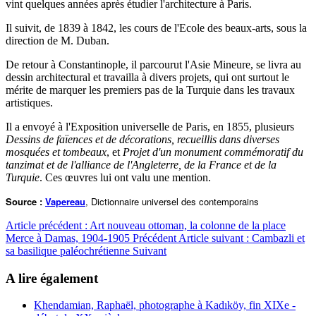
vint quelques années après étudier l'architecture à Paris.
Il suivit, de 1839 à 1842, les cours de l'Ecole des beaux-arts, sous la
direction de M. Duban.
De retour à Constantinople, il parcourut l'Asie Mineure, se livra au
dessin architectural et travailla à divers projets, qui ont surtout le
mérite de marquer les premiers pas de la Turquie dans les travaux
artistiques.
Il a envoyé à l'Exposition universelle de Paris, en 1855, plusieurs
Dessins de faïences et de décorations, recueillis dans diverses
mosquées et tombeaux
, et
Projet d'un monument commémoratif du
tanzimat et de l'alliance de l'Angleterre, de la France et de la
Turquie
. Ces œuvres lui ont valu une mention.
Source :
Vapereau
, Dictionnaire universel des contemporains
Article précédent : Art nouveau ottoman, la colonne de la place
Merce à Damas, 1904-1905
Précédent
Article suivant : Cambazli et
sa basilique paléochrétienne
Suivant
A lire également
Khendamian, Raphaël, photographe à Kadıköy, fin XIXe -