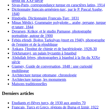
début du XXe siècle
Sivas-Paris, correspondance turque en caractères latins, 1914
Dictionnaire français-arménien-turc, par le P. Pascal Aughe,
1840
Hindoglu, Dictionnaire Français-Turc, 1831
Minas Médici, Grammaire polyglotte... arabe, persane, turque
et tatare, 1844
Derarsen, Krikor, et le studio Parnasse, photographe
portraitiste, autour de 1900
Febüs efendi, Boğos Tarkulyan (mort en 1940), photographe
de l'empire et de la république
Ankara, l'Institut de chimie et de bactériologie, 1928-30
Tekfursarayi, un palais byzantin à Istanbul
Abdullah frères, photographes à Istanbul à la fin du XIXe
siècle
Giamgy, Guide de conversation, 1848 : une curiosité
multilingue
Architecture turque ottomane, chronologie
Architecture turque, les monuments
Maisons traditionnelles
Derniers articles
Etudiants et élèves turcs, de 1930 aux années 70
Français, Turcs et Grecs, régions de Bursa et Izmir, 1922