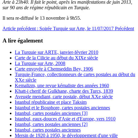
Arte à 23h40. Il fait le point, après les manifestations de juin 2013,
sur 90 ans de régime républicain en Turquie.
Il sera re-diffusé le 13 novembre à 9h55.
Article précédent : Soirée Turquie sur Arte, le 11/07/2017
Précédent
A lire également
La Turquie sur ARTE, janvier-février 2010
Carte de la Cilicie au début du XIXe siècle
La Turquie sur Arte, 2008
Carte envoyée à Chemseddin Bey, 1906
Turquie-France, collectionneurs de cartes postales au début du
XXe siècle
Kemalizm, une revue kémaliste des années 1960
Khatt-i cherif de Gulkhane, charte des Turcs, 1839
Aveugle mendiant, carte postale, début XXe siècle
Istanbul républicaine et place Taksim
Istanbul et le Bosphore, cartes postales anciennes
Istanbul, cartes postales anciennes [3]
Istanbul, eaux-douces d'Asie et d'Europe, vers 1910
Istanbul, cartes postales anciennes [2]
Istanbul, cartes postales anciennes
Mersin de 1920 à 1950, le développement d'une ville