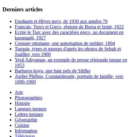
Derniers articles
Etudiants et élèves turcs, de 1930 aux années 70
Français, Turcs et Grecs, régions de Bursa et Izmir, 1922
Ecrire le Turc avec des caractères grecs, un document en
karamanli, 1927
Censure ottomane, une autorisation de publier, 1894
Turquie, types et moeurs d'après les photos de Sebah et
Joaillier, vers 1900
Yeşil Adıyaman, un exemple de presse régionale turque en
1953
Barbaros koyu, une baie près de Silifke
Atelier Phébus, Constantinople, portraits de famille, vers
1890-1900
Arts
Photographies
Histoire
Langues turques
Lettres turques
Géographie
Cuisine
Information
Télévision