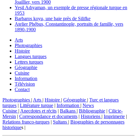
Joaillier, vers 1900
Yeşil Adıyaman, un exemple de presse régionale turque en
1953
Barbaros koyu, une baie près de Silifke
Atelier Phébus, Constantinople, portraits de famille, vers
1890-1900
Arts
Photographies
Histoire
Langues turques
Lettres turques
Géographie
Cuisine
Information
Télévision
Contact
Photographies
|
Arts
|
Histoire
|
Géographie
|
Turc et langues
turques
|
Littérature turque
|
Information
|
News
Cuisine
|
Anecdotes et récits
|
Balkans
|
Bibliographie
|
Cilicie-
Mersin
|
Correspondance et documents
|
Historiens
|
Imprimerie
|
Relations franco-turques
|
Sultans
|
Biographies de personnages
historique
s |