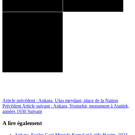
Article précédent : Ankara, Ulus meydani, place de la Nation
Précédent
Article suivant : Ankara, Yenisehir, monument à Atatürk,
années 1930
Suivant
A lire également
Ankara, Ecoles Gazi Mustafa Kemal et Latife Hanim, 1924