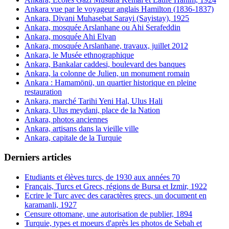
Ankara vue par le voyageur anglais Hamilton (1836-1837)
Ankara, Divani Muhasebat Sarayi (Sayistay), 1925
Ankara, mosquée Arslanhane ou Ahi Serafeddin
Ankara, mosquée Ahi Elvan
Ankara, mosquée Arslanhane, travaux, juillet 2012
Ankara, le Musée ethnographique
Ankara, Bankalar caddesi, boulevard des banques
Ankara, la colonne de Julien, un monument romain
Ankara : Hamamönü, un quartier historique en pleine
restauration
Ankara, marché Tarihi Yeni Hal, Ulus Hali
Ankara, Ulus meydani, place de la Nation
Ankara, photos anciennes
Ankara, artisans dans la vieille ville
Ankara, capitale de la Turquie
Derniers articles
Etudiants et élèves turcs, de 1930 aux années 70
Français, Turcs et Grecs, régions de Bursa et Izmir, 1922
Ecrire le Turc avec des caractères grecs, un document en
karamanli, 1927
Censure ottomane, une autorisation de publier, 1894
Turquie, types et moeurs d'après les photos de Sebah et