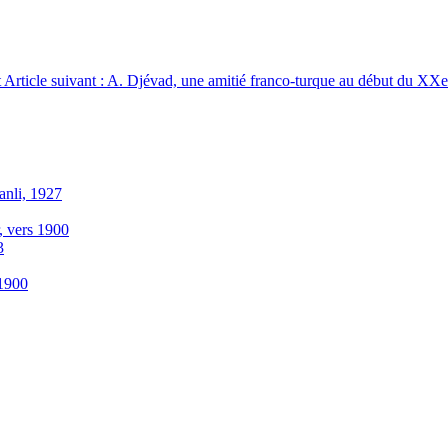
t
Article suivant : A. Djévad, une amitié franco-turque au début du XXe
anli, 1927
r, vers 1900
3
-1900