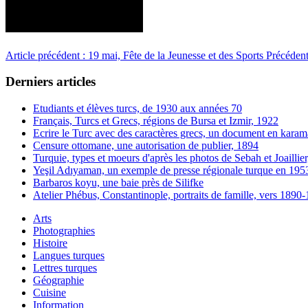
Article précédent : 19 mai, Fête de la Jeunesse et des Sports
Précéden
Derniers articles
Etudiants et élèves turcs, de 1930 aux années 70
Français, Turcs et Grecs, régions de Bursa et Izmir, 1922
Ecrire le Turc avec des caractères grecs, un document en karam
Censure ottomane, une autorisation de publier, 1894
Turquie, types et moeurs d'après les photos de Sebah et Joaillie
Yeşil Adıyaman, un exemple de presse régionale turque en 195
Barbaros koyu, une baie près de Silifke
Atelier Phébus, Constantinople, portraits de famille, vers 1890
Arts
Photographies
Histoire
Langues turques
Lettres turques
Géographie
Cuisine
Information