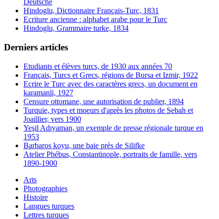
Deutsche
Hindoglu, Dictionnaire Français-Turc, 1831
Ecriture ancienne : alphabet arabe pour le Turc
Hindoglu, Grammaire turke, 1834
Derniers articles
Etudiants et élèves turcs, de 1930 aux années 70
Français, Turcs et Grecs, régions de Bursa et Izmir, 1922
Ecrire le Turc avec des caractères grecs, un document en
karamanli, 1927
Censure ottomane, une autorisation de publier, 1894
Turquie, types et moeurs d'après les photos de Sebah et
Joaillier, vers 1900
Yeşil Adıyaman, un exemple de presse régionale turque en
1953
Barbaros koyu, une baie près de Silifke
Atelier Phébus, Constantinople, portraits de famille, vers
1890-1900
Arts
Photographies
Histoire
Langues turques
Lettres turques