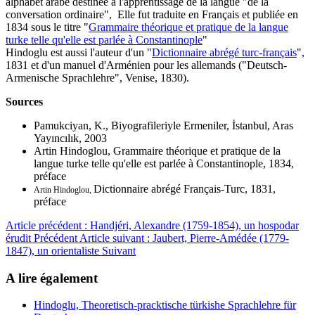
alphabet arabe destinée à l'apprentissage de la langue "de la
conversation ordinaire", Elle fut traduite en Français et publiée en
1834 sous le titre "
Grammaire théorique et pratique de la langue
turke telle qu'elle est parlée à Constantinople
"
Hindoglu est aussi l'auteur d'un "
Dictionnaire abrégé turc-français
",
1831 et d'un manuel d'Arménien pour les allemands ("Deutsch-
Armenische Sprachlehre", Venise, 1830).
Sources
Pamukciyan, K., Biyografileriyle Ermeniler, İstanbul, Aras
Yayıncılık, 2003
Artin Hindoglou, Grammaire théorique et pratique de la
langue turke telle qu'elle est parlée à Constantinople, 1834,
préface
Dictionnaire abrégé Français-Turc, 1831,
Artin Hindoglou,
préface
Article précédent : Handjéri, Alexandre (1759-1854), un hospodar
érudit
Précédent
Article suivant : Jaubert, Pierre-Amédée (1779-
1847), un orientaliste
Suivant
A lire également
Hindoglu, Theoretisch-pracktische türkishe Sprachlehre für