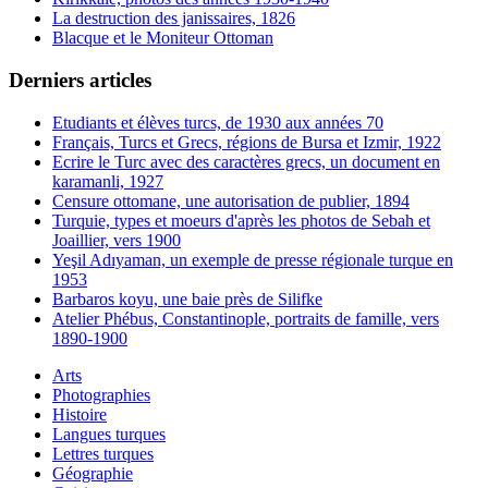
La destruction des janissaires, 1826
Blacque et le Moniteur Ottoman
Derniers articles
Etudiants et élèves turcs, de 1930 aux années 70
Français, Turcs et Grecs, régions de Bursa et Izmir, 1922
Ecrire le Turc avec des caractères grecs, un document en
karamanli, 1927
Censure ottomane, une autorisation de publier, 1894
Turquie, types et moeurs d'après les photos de Sebah et
Joaillier, vers 1900
Yeşil Adıyaman, un exemple de presse régionale turque en
1953
Barbaros koyu, une baie près de Silifke
Atelier Phébus, Constantinople, portraits de famille, vers
1890-1900
Arts
Photographies
Histoire
Langues turques
Lettres turques
Géographie