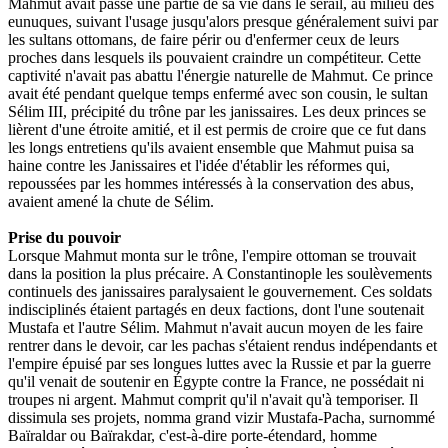
Mahmut avait passé une partie de sa vie dans le sérail, au milieu des
eunuques, suivant l'usage jusqu'alors presque généralement suivi par
les sultans ottomans, de faire périr ou d'enfermer ceux de leurs
proches dans lesquels ils pouvaient craindre un compétiteur. Cette
captivité n'avait pas abattu l'énergie naturelle de Mahmut. Ce prince
avait été pendant quelque temps enfermé avec son cousin, le sultan
Sélim III, précipité du trône par les janissaires. Les deux princes se
lièrent d'une étroite amitié, et il est permis de croire que ce fut dans
les longs entretiens qu'ils avaient ensemble que Mahmut puisa sa
haine contre les Janissaires et l'idée d'établir les réformes qui,
repoussées par les hommes intéressés à la conservation des abus,
avaient amené la chute de Sélim.
Prise du pouvoir
Lorsque Mahmut monta sur le trône, l'empire ottoman se trouvait
dans la position la plus précaire. A Constantinople les soulèvements
continuels des janissaires paralysaient le gouvernement. Ces soldats
indisciplinés étaient partagés en deux factions, dont l'une soutenait
Mustafa et l'autre Sélim. Mahmut n'avait aucun moyen de les faire
rentrer dans le devoir, car les pachas s'étaient rendus indépendants et
l'empire épuisé par ses longues luttes avec la Russie et par la guerre
qu'il venait de soutenir en Égypte contre la France, ne possédait ni
troupes ni argent. Mahmut comprit qu'il n'avait qu'à temporiser. Il
dissimula ses projets, nomma grand vizir Mustafa-Pacha, surnommé
Baïraldar ou Baïrakdar, c'est-à-dire porte-étendard, homme