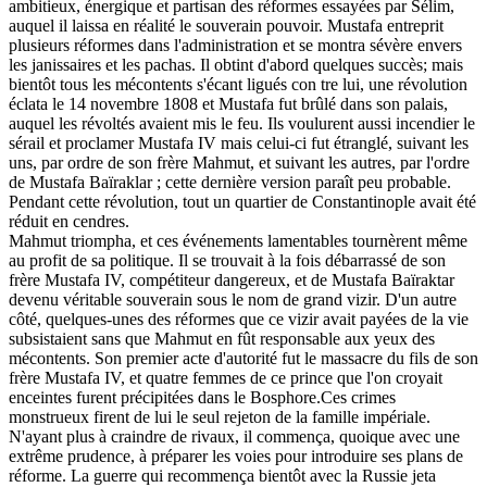
ambitieux, énergique et partisan des réformes essayées par Sélim,
auquel il laissa en réalité le souverain pouvoir. Mustafa entreprit
plusieurs réformes dans l'administration et se montra sévère envers
les janissaires et les pachas. Il obtint d'abord quelques succès; mais
bientôt tous les mécontents s'écant ligués con tre lui, une révolution
éclata le 14 novembre 1808 et Mustafa fut brûlé dans son palais,
auquel les révoltés avaient mis le feu. Ils voulurent aussi incendier le
sérail et proclamer Mustafa IV mais celui-ci fut étranglé, suivant les
uns, par ordre de son frère Mahmut, et suivant les autres, par l'ordre
de Mustafa Baïraklar ; cette dernière version paraît peu probable.
Pendant cette révolution, tout un quartier de Constantinople avait été
réduit en cendres.
Mahmut triompha, et ces événements lamentables tournèrent même
au profit de sa politique. Il se trouvait à la fois débarrassé de son
frère Mustafa IV, compétiteur dangereux, et de Mustafa Baïraktar
devenu véritable souverain sous le nom de grand vizir. D'un autre
côté, quelques-unes des réformes que ce vizir avait payées de la vie
subsistaient sans que Mahmut en fût responsable aux yeux des
mécontents. Son premier acte d'autorité fut le massacre du fils de son
frère Mustafa IV, et quatre femmes de ce prince que l'on croyait
enceintes furent précipitées dans le Bosphore.Ces crimes
monstrueux firent de lui le seul rejeton de la famille impériale.
N'ayant plus à craindre de rivaux, il commença, quoique avec une
extrême prudence, à préparer les voies pour introduire ses plans de
réforme. La guerre qui recommença bientôt avec la Russie jeta