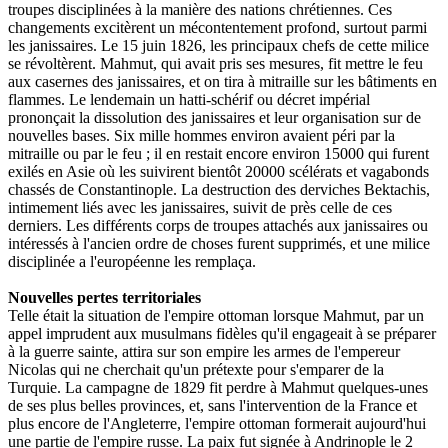
troupes disciplinées à la manière des nations chrétiennes. Ces
changements excitèrent un mécontentement profond, surtout parmi
les janissaires. Le 15 juin 1826, les principaux chefs de cette milice
se révoltèrent. Mahmut, qui avait pris ses mesures, fit mettre le feu
aux casernes des janissaires, et on tira à mitraille sur les bâtiments en
flammes. Le lendemain un hatti-schérif ou décret impérial
prononçait la dissolution des janissaires et leur organisation sur de
nouvelles bases. Six mille hommes environ avaient péri par la
mitraille ou par le feu ; il en restait encore environ 15000 qui furent
exilés en Asie où les suivirent bientôt 20000 scélérats et vagabonds
chassés de Constantinople. La destruction des derviches Bektachis,
intimement liés avec les janissaires, suivit de près celle de ces
derniers. Les différents corps de troupes attachés aux janissaires ou
intéressés à l'ancien ordre de choses furent supprimés, et une milice
disciplinée a l'européenne les remplaça.
Nouvelles pertes territoriales
Telle était la situation de l'empire ottoman lorsque Mahmut, par un
appel imprudent aux musulmans fidèles qu'il engageait à se préparer
à la guerre sainte, attira sur son empire les armes de l'empereur
Nicolas qui ne cherchait qu'un prétexte pour s'emparer de la
Turquie. La campagne de 1829 fit perdre à Mahmut quelques-unes
de ses plus belles provinces, et, sans l'intervention de la France et
plus encore de l'Angleterre, l'empire ottoman formerait aujourd'hui
une partie de l'empire russe. La paix fut signée à Andrinople le 2