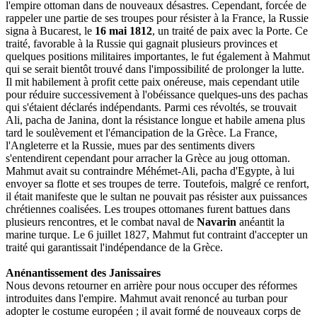
l'empire ottoman dans de nouveaux désastres. Cependant, forcée de
rappeler une partie de ses troupes pour résister à la France, la Russie
signa à Bucarest, le
16 mai 1812
, un traité de paix avec la Porte. Ce
traité, favorable à la Russie qui gagnait plusieurs provinces et
quelques positions militaires importantes, le fut également à Mahmut
qui se serait bientôt trouvé dans l'impossibilité de prolonger la lutte.
Il mit habilement à profit cette paix onéreuse, mais cependant utile
pour réduire successivement à l'obéissance quelques-uns des pachas
qui s'étaient déclarés indépendants. Parmi ces révoltés, se trouvait
Ali, pacha de Janina, dont la résistance longue et habile amena plus
tard le soulèvement et l'émancipation de la Grèce. La France,
l'Angleterre et la Russie, mues par des sentiments divers
s'entendirent cependant pour arracher la Grèce au joug ottoman.
Mahmut avait su contraindre Méhémet-Ali, pacha d'Egypte, à lui
envoyer sa flotte et ses troupes de terre. Toutefois, malgré ce renfort,
il était manifeste que le sultan ne pouvait pas résister aux puissances
chrétiennes coalisées. Les troupes ottomanes furent battues dans
plusieurs rencontres, et le combat naval de
Navarin
anéantit la
marine turque. Le 6 juillet 1827, Mahmut fut contraint d'accepter un
traité qui garantissait l'indépendance de la Grèce.
Anénantissement des Janissaires
Nous devons retourner en arrière pour nous occuper des réformes
introduites dans l'empire. Mahmut avait renoncé au turban pour
adopter le costume européen ; il avait formé de nouveaux corps de