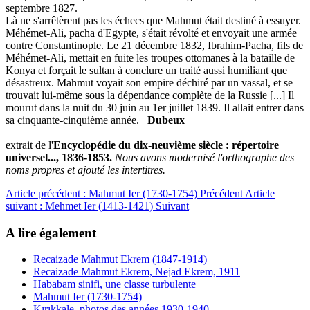
septembre 1827.
Là ne s'arrêtèrent pas les échecs que Mahmut était destiné à essuyer.
Méhémet-Ali, pacha d'Egypte, s'était révolté et envoyait une armée
contre Constantinople. Le 21 décembre 1832, Ibrahim-Pacha, fils de
Méhémet-Ali, mettait en fuite les troupes ottomanes à la bataille de
Konya et forçait le sultan à conclure un traité aussi humiliant que
désastreux. Mahmut voyait son empire déchiré par un vassal, et se
trouvait lui-même sous la dépendance complète de la Russie [...] Il
mourut dans la nuit du 30 juin au 1er juillet 1839. Il allait entrer dans
sa cinquante-cinquième année.
Dubeux
extrait de l'
Encyclopédie du dix-neuvième siècle : répertoire
universel..., 1836-1853.
Nous avons modernisé l'orthographe des
noms propres et ajouté les intertitres.
Article précédent : Mahmut Ier (1730-1754)
Précédent
Article
suivant : Mehmet Ier (1413-1421)
Suivant
A lire également
Recaizade Mahmut Ekrem (1847-1914)
Recaizade Mahmut Ekrem, Nejad Ekrem, 1911
Hababam sinifi, une classe turbulente
Mahmut Ier (1730-1754)
Kırıkkale, photos des années 1930-1940