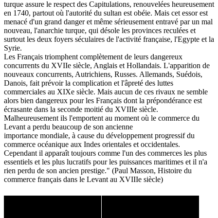
turque assure le respect des Capitulations, renouvelées heureusement
en 1740, partout où l'autorité du sultan est obéie. Mais cet essor est
menacé d'un grand danger et même sérieusement entravé par un mal
nouveau, l'anarchie turque, qui désole les provinces reculées et
surtout les deux foyers séculaires de l'activité française, l'Egypte et la
Syrie.
Les Français triomphent complètement de leurs dangereux
concurrents du XVIIe siècle, Anglais et Hollandais. L'apparition de
nouveaux concurrents, Autrichiens, Russes. Allemands, Suédois,
Danois, fait prévoir la complication et l'âpreté des luttes
commerciales au XIXe siècle. Mais aucun de ces rivaux ne semble
alors bien dangereux pour les Français dont la prépondérance est
écrasante dans la seconde moitié du XVIIIe siècle.
Malheureusement ils l'emportent au moment où le commerce du
Levant a perdu beaucoup de son ancienne
importance mondiale, à cause du développement progressif du
commerce océanique aux Indes orientales et occidentales.
Cependant il apparaît toujours comme l'un des commerces les plus
essentiels et les plus lucratifs pour les puissances maritimes et il n'a
rien perdu de son ancien prestige." (Paul Masson, Histoire du
commerce français dans le Levant au XVIIIe siècle)