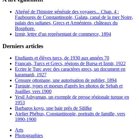
Abrégé de l'histoire générale des voyages... Chap. 4 :
Faubourgs de Constantinople, Galata, canal de la mer Noire,
palais des sultanes, Grecs et Arméniens, châteaux du
Bosphore.
Izmir, lettre d'un représentant de commerce, 1894
Derniers articles
Etudiants et élèves turcs, de 1930 aux années 70
Français, Turcs et Grecs, régions de Bursa et Izmir, 1922
Ecrire le Turc avec des caractères grecs, un document en
karamanli, 1927
Censure ottomane, une autorisation de publier, 1894
Turquie, types et moeurs d'après les photos de Sebah et
Joaillier, vers 1900
Yeşil Adıyaman, un exemple de presse régionale turque en
1953
Barbaros koyu, une baie près de Silifke
Atelier Phébus, Constantinople, portraits de famille, vers
1890-1900
Arts
Photographies