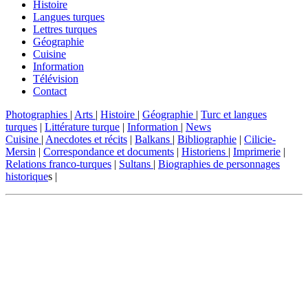
Histoire
Langues turques
Lettres turques
Géographie
Cuisine
Information
Télévision
Contact
Photographies
|
Arts
|
Histoire
|
Géographie
|
Turc et langues
turques
|
Littérature turque
|
Information
|
News
Cuisine
|
Anecdotes et récits
|
Balkans
|
Bibliographie
|
Cilicie-
Mersin
|
Correspondance et documents
|
Historiens
|
Imprimerie
|
Relations franco-turques
|
Sultans
|
Biographies de personnages
historique
s |