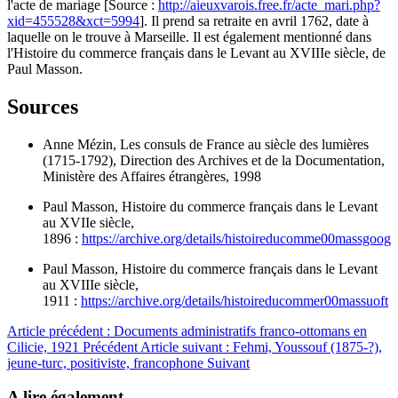
l'acte de mariage [Source :
http://aieuxvarois.free.fr/acte_mari.php?
xid=455528&xct=5994
]. Il prend sa retraite en avril 1762, date à
laquelle on le trouve à Marseille. Il est également mentionné dans
l'Histoire du commerce français dans le Levant au XVIIIe siècle, de
Paul Masson.
Sources
Anne Mézin, Les consuls de France au siècle des lumières
(1715-1792), Direction des Archives et de la Documentation,
Ministère des Affaires étrangères, 1998
Paul Masson, Histoire du commerce français dans le Levant
au XVIIe siècle,
1896 :
https://archive.org/details/histoireducomme00massgoog
Paul Masson, Histoire du commerce français dans le Levant
au XVIIIe siècle,
1911 :
https://archive.org/details/histoireducommer00massuoft
Article précédent : Documents administratifs franco-ottomans en
Cilicie, 1921
Précédent
Article suivant : Fehmi, Youssouf (1875-?),
jeune-turc, positiviste, francophone
Suivant
A lire également