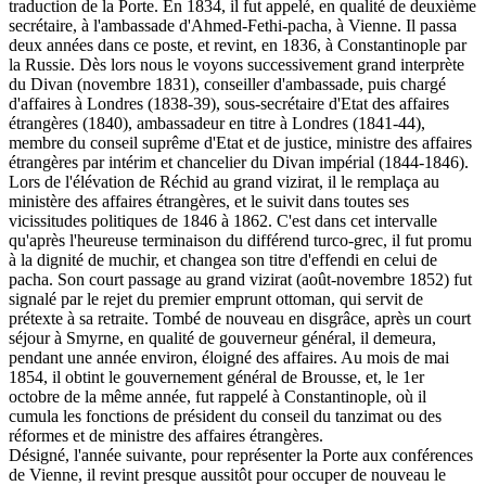
traduction de la Porte. En 1834, il fut appelé, en qualité de deuxième
secrétaire, à l'ambassade d'Ahmed-Fethi-pacha, à Vienne. Il passa
deux années dans ce poste, et revint, en 1836, à Constantinople par
la Russie. Dès lors nous le voyons successivement grand interprète
du Divan (novembre 1831), conseiller d'ambassade, puis chargé
d'affaires à Londres (1838-39), sous-secrétaire d'Etat des affaires
étrangères (1840), ambassadeur en titre à Londres (1841-44),
membre du conseil suprême d'Etat et de justice, ministre des affaires
étrangères par intérim et chancelier du Divan impérial (1844-1846).
Lors de l'élévation de Réchid au grand vizirat, il le remplaça au
ministère des affaires étrangères, et le suivit dans toutes ses
vicissitudes politiques de 1846 à 1862. C'est dans cet intervalle
qu'après l'heureuse terminaison du différend turco-grec, il fut promu
à la dignité de muchir, et changea son titre d'effendi en celui de
pacha. Son court passage au grand vizirat (août-novembre 1852) fut
signalé par le rejet du premier emprunt ottoman, qui servit de
prétexte à sa retraite. Tombé de nouveau en disgrâce, après un court
séjour à Smyrne, en qualité de gouverneur général, il demeura,
pendant une année environ, éloigné des affaires. Au mois de mai
1854, il obtint le gouvernement général de Brousse, et, le 1er
octobre de la même année, fut rappelé à Constantinople, où il
cumula les fonctions de président du conseil du tanzimat ou des
réformes et de ministre des affaires étrangères.
Désigné, l'année suivante, pour représenter la Porte aux conférences
de Vienne, il revint presque aussitôt pour occuper de nouveau le