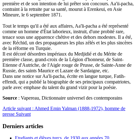
première et de son intention de lui prêter son concours. Aa'ii-pacha,
contraint à la retraite par sa santé, mourut à Erenkeui, en Asie
Mineure, le 6 septembre 1871.
Tout le temps qu'il a été aux affaires, Aa'li-pacha a été représenté
comme un homme d'État laborieux, instruit, d'une probité rare,
tenace sous une apparence chétive et des dehors modestes. Il a été,
avec Réchid, un des propagateurs les plus zélés et les plus sincères
de la réforme en Turquie.
Il est décoré désordres impériaux du Medjidié et du Mérite de
première classe, grand-croix de la Légion d'honneur, de Saint-
Etienne d'Autriche, de l'Aigle rouge de Prusse, de Sainte-Anne de
Russie, des saints Maurice et Lazare de Sardaigne, etc.
Dans une notice sur Aa'li-pacha, écrite en langue turque, Fatih-
effendi, qui a publié la biographie de ses principaux compatriotes,
parle avec emphase du talent du grand vizir pour la poésie.
Source
: Vapereau, Dictionnaire universel des contemporains
Article suivant : Ahmed Emin Yalman (1888-1972), homme de
presse
Suivant
Derniers articles
Etudiants et élèves turcs, de 1930 aux années 70