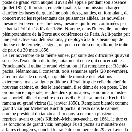
poste de grand vizir, auquel il avait été appelé pendant son absence
(juillet 1855). Il présida, en cette qualité, la commission chargée
d'arrêter les bases du quatrième point des garanties, en formulant, de
concert avec les représentants des puissances alliées, les nouvelles
mesures en faveur des chrétiens, mesures qui furent confirmées par
le hatti-chérif du 18 février 1856. Nommé, dans l'intervalle, premier
plénipotentiaire de la Porte aux conférences de Paris, Aa'li-pacha prit
une part active aux délibérations, y déploya à la fois beaucoup de
finesse et de fermeté, et signa, un peu à contre-coeur, dit-on, le traité
de paix du 30 mars 1856.
Le 1er novembre de la même année, par suite des difficultés qu'avait
suscitées l'exécution du traité, notamment en ce qui concernait les
Principautés, il quitta le grand vizirat, où il fut remplacé par Réchid-
pacha. Néanmoins, il consentit, trois semaines après (20 novembre),
à rentrer dans le conseil, en qualité de ministre des relations
extérieures; mais sa ligne politique différait trop de celle du chef du
nouveau cabinet, et, dès le lendemain, il se démit de son poste. Une
ordonnance impériale, rendue deux jours après, le nomma ministre
sans portefeuille et membre du conseil d'Etat. La mort de Réchid le
ramena au grand vizirat (11 janvier 1858). Remplacé bientôt comme
grand vizir par Mehemet-Ruchdi-pacha, il resta dans le cabinet,
comme président du tanzimat. Il recouvra encore à plusieurs
reprises, avant et après Kibrisly-Mehemet-pacha, en 1861, le titre et
les fonctions de grand vizir, remplaça Fuad-pacha au ministère des
affaires étrangères, conclut le traité de commerce du 29 avril avec la