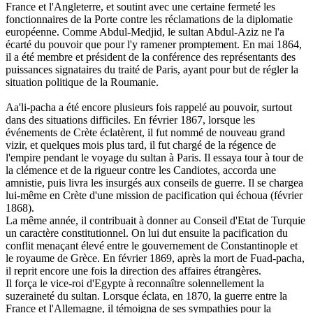
France et l'Angleterre, et soutint avec une certaine fermeté les
fonctionnaires de la Porte contre les réclamations de la diplomatie
européenne. Comme Abdul-Medjid, le sultan Abdul-Aziz ne l'a
écarté du pouvoir que pour l'y ramener promptement. En mai 1864,
il a été membre et président de la conférence des représentants des
puissances signataires du traité de Paris, ayant pour but de régler la
situation politique de la Roumanie.
Aa'li-pacha a été encore plusieurs fois rappelé au pouvoir, surtout
dans des situations difficiles. En février 1867, lorsque les
événements de Crète éclatèrent, il fut nommé de nouveau grand
vizir, et quelques mois plus tard, il fut chargé de la régence de
l'empire pendant le voyage du sultan à Paris. Il essaya tour à tour de
la clémence et de la rigueur contre les Candiotes, accorda une
amnistie, puis livra les insurgés aux conseils de guerre. Il se chargea
lui-même en Crète d'une mission de pacification qui échoua (février
1868).
La même année, il contribuait à donner au Conseil d'Etat de Turquie
un caractère constitutionnel. On lui dut ensuite la pacification du
conflit menaçant élevé entre le gouvernement de Constantinople et
le royaume de Grèce. En février 1869, après la mort de Fuad-pacha,
il reprit encore une fois la direction des affaires étrangères.
Il força le vice-roi d'Egypte à reconnaître solennellement la
suzeraineté du sultan. Lorsque éclata, en 1870, la guerre entre la
France et l'Allemagne, il témoigna de ses sympathies pour la