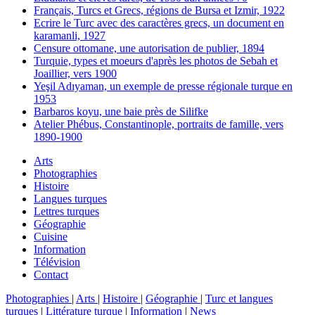
Français, Turcs et Grecs, régions de Bursa et Izmir, 1922
Ecrire le Turc avec des caractères grecs, un document en
karamanli, 1927
Censure ottomane, une autorisation de publier, 1894
Turquie, types et moeurs d'après les photos de Sebah et
Joaillier, vers 1900
Yeşil Adıyaman, un exemple de presse régionale turque en
1953
Barbaros koyu, une baie près de Silifke
Atelier Phébus, Constantinople, portraits de famille, vers
1890-1900
Arts
Photographies
Histoire
Langues turques
Lettres turques
Géographie
Cuisine
Information
Télévision
Contact
Photographies
|
Arts
|
Histoire
|
Géographie
|
Turc et langues
turques
|
Littérature turque
|
Information
|
News