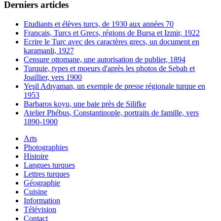
Derniers articles
Etudiants et élèves turcs, de 1930 aux années 70
Français, Turcs et Grecs, régions de Bursa et Izmir, 1922
Ecrire le Turc avec des caractères grecs, un document en
karamanli, 1927
Censure ottomane, une autorisation de publier, 1894
Turquie, types et moeurs d'après les photos de Sebah et
Joaillier, vers 1900
Yeşil Adıyaman, un exemple de presse régionale turque en
1953
Barbaros koyu, une baie près de Silifke
Atelier Phébus, Constantinople, portraits de famille, vers
1890-1900
Arts
Photographies
Histoire
Langues turques
Lettres turques
Géographie
Cuisine
Information
Télévision
Contact