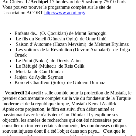
Au Cinéma
L'Archipel
17 boulevard de Strasbourg 75010 Paris
Vous pouvez trouver le programme complet sur le site de
l'association ACORT
http://www.acort.org/
.
Enfants de... (O. Çocukları) de Murat Saraçoglu
Le fils du Soleil (Günesin Oglu) de Onur Ünlü
Saison d’Automne (Hazan Mevsimi) de Mehmet Eryilmaz
Les voitures de la Révolution (Devrim Arabalari) de Tolga
Örnek
Le Point (Nokta) de Dervis Zaim
Le Réfugié (Mülteci) de Reis Celik
Mustafa de Can Dündar
Janjan de Aydin Sayman
Koro et Chauffeur (Șoför) de Güldem Durmaz
Vendredi 24 avril :
salle comble pour la projection de Mustafa, le
premier documentaire complet sur la vie du fondateur de la Turquie
moderne et de la république turque, Mustafa Kemal Atatürk.
Après cette projection, le film est suivi d'un débat animé et
passionnant avec le réalisateur Can Dündar. Il y explique ses
objectifs, les années de recherches qui ont été nécessaires pour
consulter ou trouver certains documents, les nombreuses critiques
souvent injustes dont il a été l'objet dans son pays... C'est que le