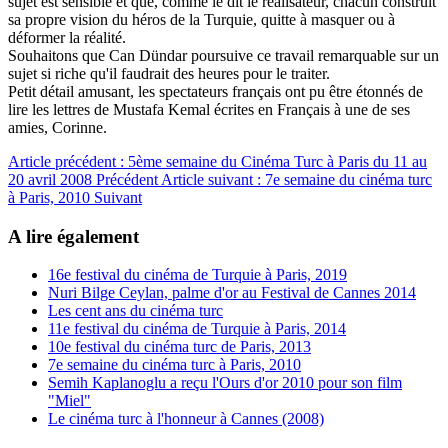
sujet est sensible et que, comme le dit le réalisateur, chacun construit
sa propre vision du héros de la Turquie, quitte à masquer ou à
déformer la réalité.
Souhaitons que Can Dündar poursuive ce travail remarquable sur un
sujet si riche qu'il faudrait des heures pour le traiter.
Petit détail amusant, les spectateurs français ont pu être étonnés de
lire les lettres de Mustafa Kemal écrites en Français à une de ses
amies, Corinne.
Article précédent : 5ème semaine du Cinéma Turc à Paris du 11 au
20 avril 2008
Précédent
Article suivant : 7e semaine du cinéma turc
à Paris, 2010
Suivant
A lire également
16e festival du cinéma de Turquie à Paris, 2019
Nuri Bilge Ceylan, palme d'or au Festival de Cannes 2014
Les cent ans du cinéma turc
11e festival du cinéma de Turquie à Paris, 2014
10e festival du cinéma turc de Paris, 2013
7e semaine du cinéma turc à Paris, 2010
Semih Kaplanoglu a reçu l'Ours d'or 2010 pour son film
"Miel"
Le cinéma turc à l'honneur à Cannes (2008)