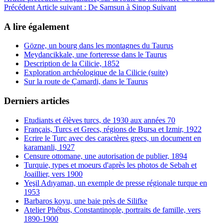
Précédent
Article suivant : De Samsun à Sinop
Suivant
A lire également
Gözne, un bourg dans les montagnes du Taurus
Meydancikkale, une forteresse dans le Taurus
Description de la Cilicie, 1852
Exploration archéologique de la Cilicie (suite)
Sur la route de Çamardi, dans le Taurus
Derniers articles
Etudiants et élèves turcs, de 1930 aux années 70
Français, Turcs et Grecs, régions de Bursa et Izmir, 1922
Ecrire le Turc avec des caractères grecs, un document en
karamanli, 1927
Censure ottomane, une autorisation de publier, 1894
Turquie, types et moeurs d'après les photos de Sebah et
Joaillier, vers 1900
Yeşil Adıyaman, un exemple de presse régionale turque en
1953
Barbaros koyu, une baie près de Silifke
Atelier Phébus, Constantinople, portraits de famille, vers
1890-1900