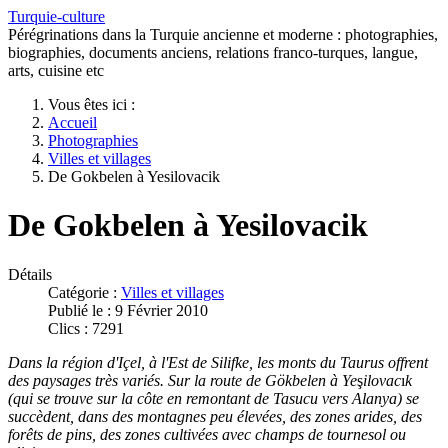
Turquie-culture
Pérégrinations dans la Turquie ancienne et moderne : photographies,
biographies, documents anciens, relations franco-turques, langue,
arts, cuisine etc
Vous êtes ici :
Accueil
Photographies
Villes et villages
De Gokbelen à Yesilovacik
De Gokbelen à Yesilovacik
Détails
Catégorie :
Villes et villages
Publié le : 9 Février 2010
Clics : 7291
Dans la région d'Içel, à l'Est de Silifke, les monts du Taurus offrent
des paysages très variés. Sur la route de Gökbelen à Ye
ş
ilovac
ı
k
(qui se trouve sur la côte en remontant de Tasucu vers Alanya) se
succèdent, dans des montagnes peu élevées, des zones arides, des
forêts de pins, des zones cultivées avec champs de tournesol ou