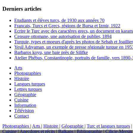
Derniers articles
Etudiants et élèves turcs, de 1930 aux années 70
Français, Turcs et Grecs, régions de Bursa et Izmir, 1922
Ecrire le Turc avec des caractères grecs, un document en karam
Censure ottomane, une autorisation de publier, 1894
Turquie, types et moeurs d'après les photos de Sebah et Joaillie
Yeşil Adıyaman, un exemple de presse régionale turque en 195
Barbaros koyu, une baie près de Silifke
Atelier Phébus, Constantinople, portraits de famille, vers 1890
Arts
Photographies
Histoire
Langues turques
Lettres turques
Géographie
Cuisine
Information
Télévision
Contact
Photographies
|
Arts
|
Histoire
|
Géographie
|
Turc et langues turques
Cuisine
|
Anecdotes et récits
|
Balkans
|
Bibliographie
|
Cilicie-Mersin