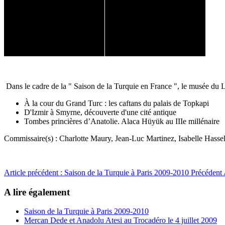
Dans le cadre de la " Saison de la Turquie en France ", le musée du L
À la cour du Grand Turc : les caftans du palais de Topkapi
D'Izmir à Smyrne, découverte d'une cité antique
Tombes princières d’Anatolie. Alaca Hüyük au IIIe millénaire
Commissaire(s) : Charlotte Maury, Jean-Luc Martinez, Isabelle Hasse
Article précédent : Saison de la Turquie à Paris 2009-2010
Précédent
A lire également
Saison de la Turquie à Paris 2009-2010
Mercan Dede et Anadolu Atesi au Trocadéro le 4 juillet 2009