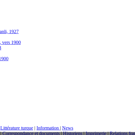
anli, 1927
r, vers 1900
3
-1900
|
Littérature turque
|
Information
|
News
|
Correspondance et documents
|
Historiens
|
Imprimerie
|
Relations fra